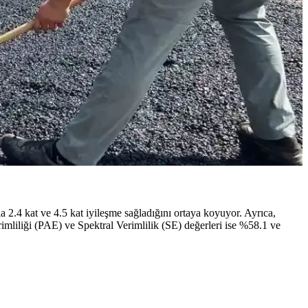
nılır, kişisel denge ve koruma sağlar.
 Seçim yaparken mutfak altyapısı ve pişirme alışkanlıkları önemlidir.
r Form, Boneco, Venta ve Levoit modellerinin avantajları ve
4 kat ve 4.5 kat iyileşme sağladığını ortaya koyuyor. Ayrıca,
mliliği (PAE) ve Spektral Verimlilik (SE) değerleri ise %58.1 ve