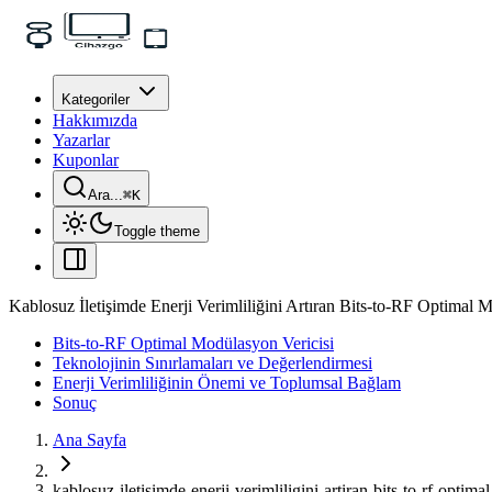
Kategoriler
Hakkımızda
Yazarlar
Kuponlar
Ara...
⌘
K
Toggle theme
Kablosuz İletişimde Enerji Verimliliğini Artıran Bits-to-RF Optimal 
Bits-to-RF Optimal Modülasyon Vericisi
Teknolojinin Sınırlamaları ve Değerlendirmesi
Enerji Verimliliğinin Önemi ve Toplumsal Bağlam
Sonuç
Ana Sayfa
kablosuz-iletisimde-enerji-verimliligini-artiran-bits-to-rf-optim