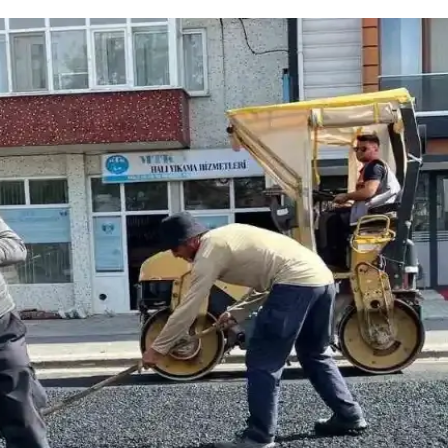
s-to-RF Optimal Modülasyon Teknolojisi
arını azaltarak enerji verimliliğini artırıyor ve pil ömrünü uzatıyor. Io
 Alternatif Çözümler
ken, uygulama ve akıllı ev entegrasyonları bu uyarı eksikliğini tamamlıyo
ve Altyapıları
ği, biyoyapım ve siber-fiziksel güvenlik gibi alanlarda toplumsal ve ek
kler ve Dayanıklılık İncelemesi
 verimlilikle dayanıklılığı ve reciprocating kompresör teknolojisiyle
üresi ve Etkinliği Üzerine İnceleme
 nem kontrolü için önemlidir. Cihaz kapasitesi, evin izolasyonu ve enerji 