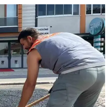
T cihazları için önemli bir gelişme sunuyor.
r. Alternatif çözümler ve güvenlik değerlendirmeleri de ele alınıyor.
onomik dönüşümler yaratacak. Bu altyapılar geleceğin temelini
 öne çıkıyor. Mekanik olarak sağlam ancak kozmetik hasarlı.
tüketimi kullanım süresini etkiler.