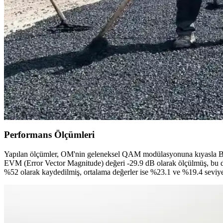
Doğal Taş Bileklikler: Estetik ve Enerji Dengeleyici Ö
Doğal taş bileklikler, estetik görünüm ve enerji faydalarıyla öne çıkar.
Gazlı ve İndüksiyonlu Mutfak Ocaklarının Avantajları
Gazlı ve indüksiyonlu ocakların avantajları ve dezavantajları, sağlık etk
Avrupa'da Nemlendirici Seçimi: Modellerin Performa
Avrupa'da nemlendirici seçimi, modellerin performansı, bakım gereksini
dezavantajları inceleniyor.
Performans Ölçümleri
Yapılan ölçümler, OM'nin geleneksel QAM modülasyonuna kıyasla Bit 
EVM (Error Vector Magnitude) değeri -29.9 dB olarak ölçülmüş, bu da 
%52 olarak kaydedilmiş, ortalama değerler ise %23.1 ve %19.4 seviy