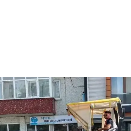
s-to-RF Optimal Modülasyon Teknolojisi
arını azaltarak enerji verimliliğini artırıyor ve pil ömrünü uzatıyor. Io
 Alternatif Çözümler
ken, uygulama ve akıllı ev entegrasyonları bu uyarı eksikliğini tamamlıyo
ve Altyapıları