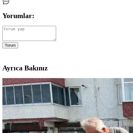
Yorumlar:
Yorum
Ayrıca Bakınız
Kablosuz İletişimde Enerji Verimliliğini Artıran Bit
Bits-to-RF Optimal Modülasyon vericisi, kablosuz iletişimde iletim hatal
Sürekli Uyarı Veren Airfryer Modelleri ve Teknolojik
Bazı airfryer modelleri pişirme tamamlandığında sürekli bip sesi verir
Gelecekte Öne Çıkacak ve Az Bilinen Niş Teknolojiler 