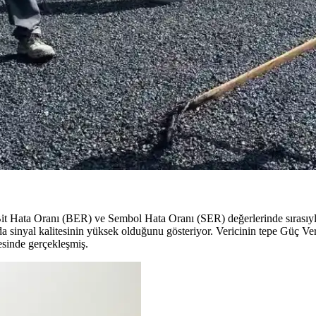
zellikleriyle Geniş Kullanım Alanları
 Ametist, akik, labradorit ve oniks gibi taşlar, takı ve dekorasyonda kulla
, Dezavantajları ve Seçim Kriterleri
ileri, enerji verimliliği ve kullanım kolaylığı açısından karşılaştırıldı.
ns, Bakım ve Enerji Tüketimi Analizi
mleri ve enerji tüketimi gibi kriterlere göre değerlendiriliyor. Stadle
Hata Oranı (BER) ve Sembol Hata Oranı (SER) değerlerinde sırasıyla 2.
sinyal kalitesinin yüksek olduğunu gösteriyor. Vericinin tepe Güç Veri
esinde gerçekleşmiş.