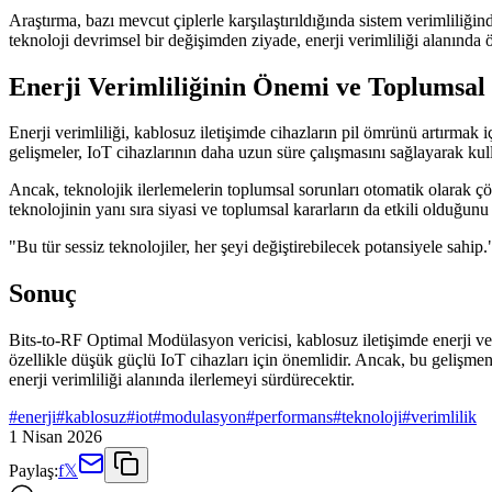
Araştırma, bazı mevcut çiplerle karşılaştırıldığında sistem verimliliğ
teknoloji devrimsel bir değişimden ziyade, enerji verimliliği alanında 
Enerji Verimliliğinin Önemi ve Toplumsa
Enerji verimliliği, kablosuz iletişimde cihazların pil ömrünü artırmak i
gelişmeler, IoT cihazlarının daha uzun süre çalışmasını sağlayarak kull
Ancak, teknolojik ilerlemelerin toplumsal sorunları otomatik olarak çö
teknolojinin yanı sıra siyasi ve toplumsal kararların da etkili olduğunu
"Bu tür sessiz teknolojiler, her şeyi değiştirebilecek potansiyele sahip.
Sonuç
Bits-to-RF Optimal Modülasyon vericisi, kablosuz iletişimde enerji verim
özellikle düşük güçlü IoT cihazları için önemlidir. Ancak, bu gelişmeni
enerji verimliliği alanında ilerlemeyi sürdürecektir.
#
enerji
#
kablosuz
#
iot
#
modulasyon
#
performans
#
teknoloji
#
verimlilik
1 Nisan 2026
Paylaş:
f
𝕏