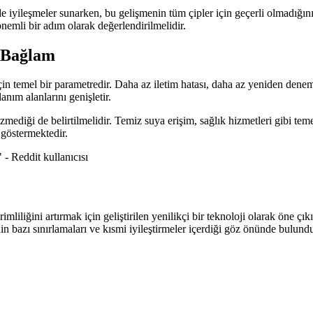
inde iyileşmeler sunarken, bu gelişmenin tüm çipler için geçerli olmadığ
önemli bir adım olarak değerlendirilmelidir.
l Bağlam
çin temel bir parametredir. Daha az iletim hatası, daha az yeniden deneme 
anım alanlarını genişletir.
zmediği de belirtilmelidir. Temiz suya erişim, sağlık hizmetleri gibi t
 göstermektedir.
" - Reddit kullanıcısı
liliğini artırmak için geliştirilen yenilikçi bir teknoloji olarak öne çık
n bazı sınırlamaları ve kısmi iyileştirmeler içerdiği göz önünde bulundu