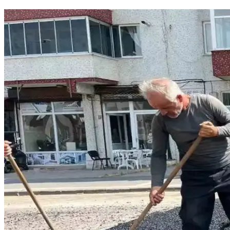
Kablosuz İletişimde Enerji Verimliliğini Artıran Bit
Bits-to-RF Optimal Modülasyon vericisi, kablosuz iletişimde iletim hatal
Sürekli Uyarı Veren Airfryer Modelleri ve Teknolojik
Bazı airfryer modelleri pişirme tamamlandığında sürekli bip sesi verir
Gelecekte Öne Çıkacak ve Az Bilinen Niş Teknolojiler 
Yapay zekâ dışındaki niş teknolojiler, enerji depolama, su mühendisli
oluşturuyor.
1965 Westinghouse PTAC Klima Ünitesi: Teknik Özelli
1965 Westinghouse PTAC klima ünitesi, 9000 BTU kapasite ve 11.2 EER
Birleşik Krallık'ta Nem Alma Cihazlarının Kullanım S
Birleşik Krallık'ta nem alma cihazlarının sürekli çalıştırılması, evdeki