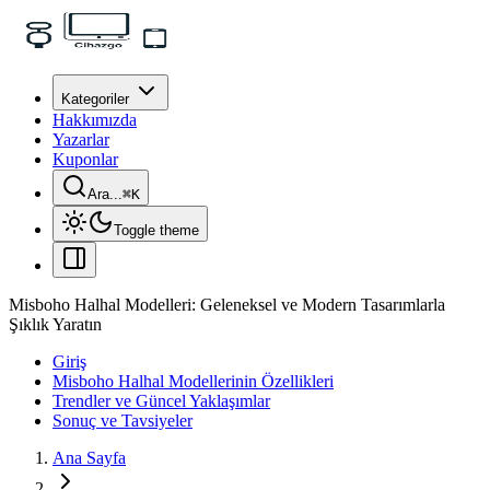
Kategoriler
Hakkımızda
Yazarlar
Kuponlar
Ara...
⌘
K
Toggle theme
Misboho Halhal Modelleri: Geleneksel ve Modern Tasarımlarla
Şıklık Yaratın
Giriş
Misboho Halhal Modellerinin Özellikleri
Trendler ve Güncel Yaklaşımlar
Sonuç ve Tavsiyeler
Ana Sayfa