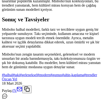
tasarımlar popülerlik kazanmıştır. Misboho'nun koleksiyonları, bu
trendleri yansıtarak, hem kültürel mirası koruyan hem de çağdaş
görünüm sunan modelleri içeriyor.
Sonuç ve Tavsiyeler
Misboho halhal modelleri, farklı tarz ve tercihlere uygun geniş bir
yelpazede sunuluyor. Takı seçiminde, kullanım amacına ve kişisel
tarzınıza uygun modeli tercih etmek önemlidir. Ayrıca, metalin
kalitesi ve işçilik detaylarına dikkat ederek, uzun ömürlü ve şık bir
aksesuar seçimi yapılabilir.
Misboho'nun zengin tasarım seçenekleri, geleneksel ve modern
unsurları bir arada barındırmasıyla, takı koleksiyonunuza özgün ve
şık bir dokunuş katabilir. Bu modeller, hem kültürel mirası yansıtan
hem de günümüz modasına uygun detaylar sunar.
#
halhal
#
taki
#
geleneksel
#
modern
#
gumus
#
altin-kaplama
#
trendler
Özcan Yel
18 Mart 2026
Paylaş:
f
𝕏