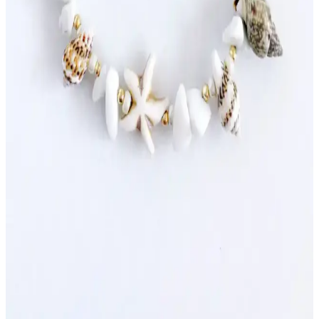
fonksiyonelliğiyle günlük ve özel günlerde tercih edilen zarif
aksesuarlar sunar.
Halhal Modelleri ve Stil İpuçları: Gelenekselden
Moderne Bir Takı Yolculuğu
Geleneksel ve modern halhal modelleri, taşlar ve motiflerle stilinizi
zenginleştirir. Günlük ve özel günler için uygun seçenekler sunar,
kıyafet uyumu ve tarzınıza uygun modellerle şıklık yakalayın.
Kadınlar İçin Turkuaz Boncuklu Halhal: Geleneksel
ve Estetik Bir Takı Seçeneği
Turkuaz boncuklu halhal, estetik ve kültürel anlamlar taşıyan
geleneksel takı seçeneği olup, çeşitli tasarımlarla günlük ve özel
günlerde kullanılabilir. Bakımıyla uzun ömürlü olur.
Deniz Kabuğu ve Doğal Taşlı Halhal Aksesuarları:
Doğadan İlham Alan Şıklık ve Trendler
Deniz kabuğu ve doğal taşların kullanıldığı halhal aksesuarları,
doğallık ve şıklığı bir araya getiriyor. Bohem ve modern tarzlara
uygun, sürdürülebilir ve özgün tasarımlarla tarzınızı tamamlayın.