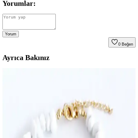
Yorumlar:
Yorum
0
Beğen
Ayrıca Bakınız
Misboho Halhal Modelleri: Geleneksel ve Modern
Tasarımlarla Şıklık Yaratın
Misboho'nun halhal modelleri, geleneksel motifler ve modern
tasarımlarla öne çıkar. Gümüş ve altın kaplama seçenekleriyle
dayanıklı ve şık, günlük ve özel kullanım için ideal. Takı trendlerini
yakalayın.
Kırmızı Kalpli Halhal Seçenekleri ve Güncel Moda
Trendleri Hakkında Detaylı Bilgi