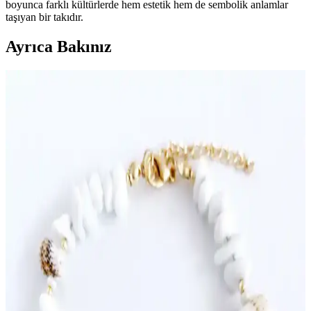
boyunca farklı kültürlerde hem estetik hem de sembolik anlamlar
taşıyan bir takıdır.
Ayrıca Bakınız
Misboho Halhal Modelleri: Geleneksel ve Modern
Tasarımlarla Şıklık Yaratın
Misboho'nun halhal modelleri, geleneksel motifler ve modern
tasarımlarla öne çıkar. Gümüş ve altın kaplama seçenekleriyle
dayanıklı ve şık, günlük ve özel kullanım için ideal. Takı trendlerini
yakalayın.
Kırmızı Kalpli Halhal Seçenekleri ve Güncel Moda
Trendleri Hakkında Detaylı Bilgi
Kırmızı kalpli halhal modelleri, şıklık ve duygusallık sunar. Metal
veya plastik seçenekleriyle her tarza uygun, günlük veya özel
kullanıma uygun aksesuarlar hakkında detaylar burada.
Yeni Trendy Halhal Modelleri ve Güncel Tasarım
Yaklaşımları