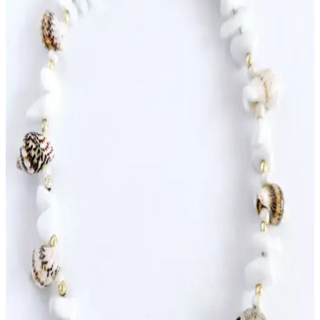
Kırmızı kalpli halhal modelleri, şıklık ve duygusallık sunar. Metal
veya plastik seçenekleriyle her tarza uygun, günlük veya özel
kullanıma uygun aksesuarlar hakkında detaylar burada.
Yeni Trendy Halhal Modelleri ve Güncel Tasarım
Yaklaşımları
Güncel halhal modelleri, minimal ve şık tasarımlar, teknolojik
entegrasyonlar ve kişiselleştirilebilir özelliklerle modern takı
trendlerini yansıtıyor.
Halhal Tasarımında Renk ve Şeklin Önemi:
Turkuaz ve Kırmızı Renklerin Anlamları ve
Kullanım Farklılıkları
Halhal tasarımında turkuaz ve kırmızı renklerin anlamları, malzeme
ve şekil detaylarıyla farklı duyguları ve mesajları ileten tasarımların
özelliklerini keşfedin.
Şık Tasarım Halhal Setleri: Modern Zarafetin
Simgesi ve Kullanım İpuçları
Günümüzde popüler olan şık halhal setleri, estetik ve