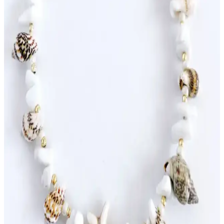
Güncel halhal modelleri, minimal ve şık tasarımlar, teknolojik
entegrasyonlar ve kişiselleştirilebilir özelliklerle modern takı
trendlerini yansıtıyor.
Halhal Tasarımında Renk ve Şeklin Önemi:
Turkuaz ve Kırmızı Renklerin Anlamları ve
Kullanım Farklılıkları
Halhal tasarımında turkuaz ve kırmızı renklerin anlamları, malzeme
ve şekil detaylarıyla farklı duyguları ve mesajları ileten tasarımların
özelliklerini keşfedin.
Şık Tasarım Halhal Setleri: Modern Zarafetin
Simgesi ve Kullanım İpuçları
Günümüzde popüler olan şık halhal setleri, estetik ve
fonksiyonelliğiyle günlük ve özel günlerde tercih edilen zarif
aksesuarlar sunar.
Halhal Modelleri ve Stil İpuçları: Gelenekselden
Moderne Bir Takı Yolculuğu