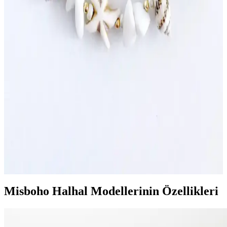
Geleneksel ve modern halhal modelleri, taşlar ve motiflerle stilinizi
zenginleştirir. Günlük ve özel günler için uygun seçenekler sunar,
kıyafet uyumu ve tarzınıza uygun modellerle şıklık yakalayın.
Kadınlar İçin Turkuaz Boncuklu Halhal: Geleneksel
ve Estetik Bir Takı Seçeneği
Turkuaz boncuklu halhal, estetik ve kültürel anlamlar taşıyan
geleneksel takı seçeneği olup, çeşitli tasarımlarla günlük ve özel
günlerde kullanılabilir. Bakımıyla uzun ömürlü olur.
Deniz Kabuğu ve Doğal Taşlı Halhal Aksesuarları:
Doğadan İlham Alan Şıklık ve Trendler
Deniz kabuğu ve doğal taşların kullanıldığı halhal aksesuarları,
doğallık ve şıklığı bir araya getiriyor. Bohem ve modern tarzlara
uygun, sürdürülebilir ve özgün tasarımlarla tarzınızı tamamlayın.
Misboho Halhal Modellerinin Özellikleri