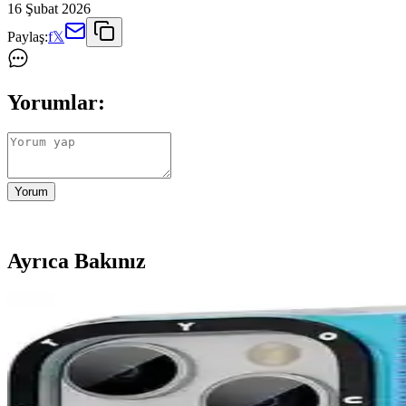
16 Şubat 2026
Paylaş:
f
𝕏
Yorumlar:
Yorum
Ayrıca Bakınız
KVK PRİVACY Şeffaf Simli Kılıf iPhone 15 için Kor
Şeffaf ve simli tasarımıyla iPhone 15'e şıklık katan KVK PRİVACY kı
Fibaks Redmi Note 11 Kılıfı: Şıklık ve Koruma Sunan 