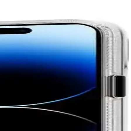
iyor.
u korur, kullanım kolaylığı sağlar.
mı ve modern tasarımıyla öne çıkar.
etik detaylara sahiptir.
 seçeneği bulmanıza yardımcı oluyoruz.