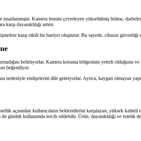
e tasarlanmıştır. Kamera lensini çevreleyen yükseltilmiş bölme, darbeler
 karşı dayanıklılığı artırır.
düşmelere karşı etkili bir bariyer oluşturur. Bu sayede, cihazın güvenliği e
rme
rtırmadığını belirtiyorlar. Kamera koruma bölgesinin yeterli olduğunu ve
dan beğeniliyor.
ması nedeniyle endişelerini dile getiriyorlar. Ayrıca, kaygan olmayan y
lik açısından kullanıcıların beklentilerini karşılayan, yüksek kaliteli
le günlük kullanımda tercih edilebilir. Ürün, dayanıklılığı ve estetik d