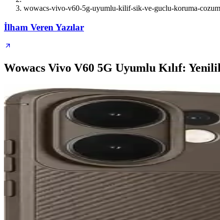
wowacs-vivo-v60-5g-uyumlu-kilif-sik-ve-guclu-koruma-cozu
İlham Veren Yazılar
Wowacs Vivo V60 5G Uyumlu Kılıf: Yenil