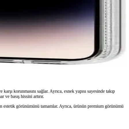
, şık tasarımıyla dikkat çeker.
rken darbeleri ve çizilmeleri önler.
iki serinin avantajlarını ve dezavantajlarını detaylandırıyoruz.
e karşı korunmasını sağlar. Ayrıca, esnek yapısı sayesinde takıp
 ve basış hissini artırır.
ihazın estetik görünümünü tamamlar. Ayrıca, ürünün premium görünümü