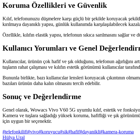
Koruma Özellikleri ve Güvenlik
Kılıf, telefonunuzu düşmelere karşı güçlü bir şekilde koruyacak şekild
kırılmaya dayanıklı yapısı, günlük kullanımda karşılaşılabilecek kazalara
Özellikle, kılıfın elastik yapısı, telefonun sıkıca sarılmasını sağlar ve 
Kullanıcı Yorumları ve Genel Değerlendi
Kullanıcılar, ürünün çok hafif ve şık olduğunu, telefonun ağırlığını a
tuşların rahat çalışması ve kılıfın estetik görünümü kullanıcılar tarafın
Bununla birlikte, bazı kullanıcılar lensleri koruyacak çıkıntının olma
bazıları ürünün daha kalın olmasını tercih edebilir.
Sonuç ve Değerlendirme
Genel olarak, Wowacs Vivo V60 5G uyumlu kılıf, estetik ve fonksiyonel
Kamera ve tuşlara sağladığı yüksek koruma, hafifliği ve şık görünümü i
için uygun bir seçenektir.
#
telefonkilifi
#
vivo
#
koruyucu
#
sik
#
hafif
#
dayanikli
#
kamera-koruma
Hülya Ural