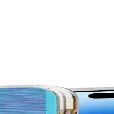
uma ve Şıklık Bir Arada
lıfı, dayanıklı malzeme ve mükemmel koruma özellikleriyle dikkat çek
Yüksek Kaliteli Silikon Kılıf