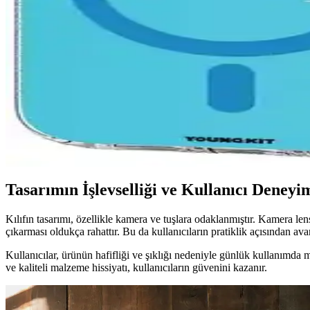
Xiaomi Redmi Note 11S İçin Şık ve İnce Parfe Silikon K
Xiaomi Redmi Note 11S için tasarlanan ultra ince parfe silikon kılıf, es
BeCase Leopar Desenli Premium Silikon Telefon Kılıfı
BeCase'in leopar desenli iPhone 13 ve 14 uyumlu silikon kılıfı, şıklık 
YoungKit iPhone 14 Pro Max Kılıf Serileri Karşılaştır
YoungKit'in Pure ve Rock serisi iPhone 14 Pro Max kılıflarını karşılaşt
Tasarımın İşlevselliği ve Kullanıcı Deneyi
Kılıfın tasarımı, özellikle kamera ve tuşlara odaklanmıştır. Kamera le
çıkarması oldukça rahattır. Bu da kullanıcıların pratiklik açısından avant
Kullanıcılar, ürünün hafifliği ve şıklığı nedeniyle günlük kullanımd
ve kaliteli malzeme hissiyatı, kullanıcıların güvenini kazanır.