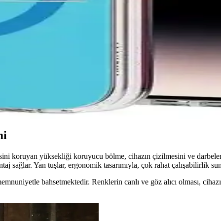
ılıf Tasarımı ve Özellikleri
tetik ve dayanıklı malzemesiyle cihazınızı çizik ve darbelere karşı korur
 iPhone 13 ve 14 İçin
ve koruma sunar. Hafif ve dayanıklı tasarımıyla telefonunuza şıklık kata
ması: Pure ve Rock Serisi Özellikleri
ırıyoruz. Malzeme, koruma, tasarım ve kullanıcı geri bildirimleriyle her 
mi
nsini koruyan yüksekliği koruyucu bölme, cihazın çizilmesini ve darbeler
aj sağlar. Yan tuşlar, ergonomik tasarımıyla, çok rahat çalışabilirlik sunar
a memnuniyetle bahsetmektedir. Renklerin canlı ve göz alıcı olması, c