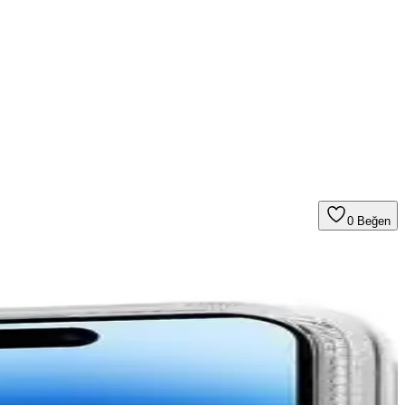
0
Beğen
iyor.