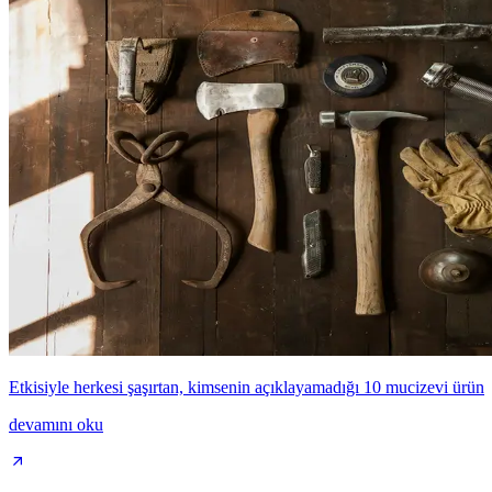
Etkisiyle herkesi şaşırtan, kimsenin açıklayamadığı 10 mucizevi ürün
devamını oku