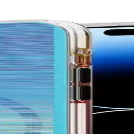
uma ve Şıklık Bir Arada
lıfı, dayanıklı malzeme ve mükemmel koruma özellikleriyle dikkat çek
Yüksek Kaliteli Silikon Kılıf
 sunan silikon kılıf. Siyah renk, hafif yapı ve tam uyum ile telefonunuz
tik Birlikteliği
 kartlık özelliğiyle telefonunuzu korurken estetik sağlar. Pratik kullanı
lü Koruma Çözümü
 telefonunuzu çizilmelere ve darbelere karşı korur, kullanımı kolay ve est
malı İnceleme ve Kullanıcı Yorumları
karşılaştırıyoruz. Tasarım, malzeme ve kullanıcı yorumlarıyla en uygun