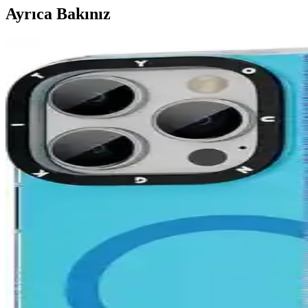
Ayrıca Bakınız
KVK PRİVACY Şeffaf Simli Kılıf iPhone 15 için Kor
Şeffaf ve simli tasarımıyla iPhone 15'e şıklık katan KVK PRİVACY kı
Fibaks Redmi Note 11 Kılıfı: Şıklık ve Koruma Sunan 
Fibaks Redmi Note 11 Kılıfı, estetik görünüm ve dayanıklılığı bir arada
Galaxy S20 FE İçin Şeffaf Silikon Kılıf Koruma ve Este
Galaxy S20 FE için tasarlanmış şeffaf silikon kılıf, dayanıklı yapısı ve
Fibaks Samsung Galaxy A34 Kılıfı: Estetik ve Güç
Fibaks Galaxy A34 kılıfı, şık tasarımı ve yüksek koruma özellikleri ile
Go Aksesuar iPhone 11 Uyumlu Kılıflarını Karşılaştır
Go Aksesuar'ın iPhone 11 uyumlu iki popüler kılıfını detaylı şekilde 