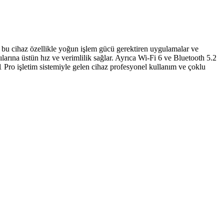
ır bu cihaz özellikle yoğun işlem gücü gerektiren uygulamalar ve
a üstün hız ve verimlilik sağlar. Ayrıca Wi-Fi 6 ve Bluetooth 5.2
1 Pro işletim sistemiyle gelen cihaz profesyonel kullanım ve çoklu
manyetik etkiler gibi nedenler incelenmeli, güvenlik taramaları