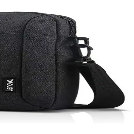
netimi ve sürücü güncellemeleri gibi temel adımlar anlatılıyor.
elleri ve teknik özellikleri detaylıca inceleniyor.
lara esneklik sunar.
ünlük ve profesyonel kullanımda fark yaratıyor.
bir arada sunulur, uygun fiyat ve çeşitli modellerle erişilebilirlik
lojik yenilikler hakkında detaylar içerir.