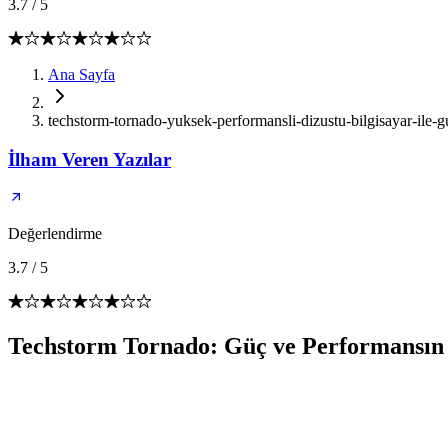
3.7
/
5
Ana Sayfa
techstorm-tornado-yuksek-performansli-dizustu-bilgisayar-ile-
İlham Veren Yazılar
Değerlendirme
3.7
/
5
Techstorm Tornado: Güç ve Performansı