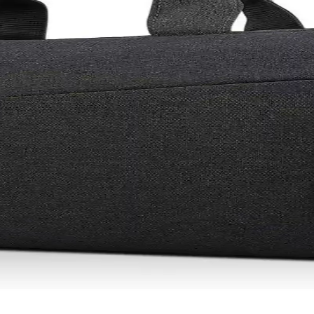
 nedenleri ve çözümleri hakkında kapsamlı bilgi. Port değişimi, disk yö
sa Göre Modeller ve Öneriler
re değişir. Acer, ASUS, Lenovo gibi markaların farklı segmentlerdeki mod
lerinin Cihaz Performansına Etkisi
ws sistemleri otomatik veya manuel güncelleme seçenekleriyle kullanıcı
jide Yeni Bir Dönem
mans ile kullanıcıların deneyimini artırıyor, ekosistem avantajlarıyla g
nıklılık Sunan Modeller
 öne çıkar. Predator serisi ile profesyonel kullanım ve oyun performansı 
tları Hakkında Kapsamlı Rehber
venliği ve performansı için kritiktir. Uygun malzeme, uyumluluk ve tekno