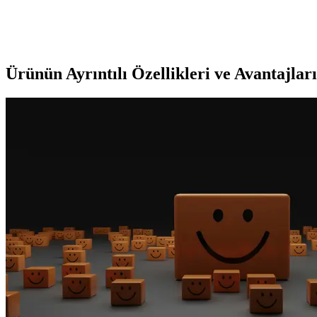
Lenovo Dizüstü Bilgisayar Çantası Seçerken Dikkat E
Lenovo dizüstü bilgisayar çantaları dayanıklılık, fonksiyonellik ve şı
Ürünün Ayrıntılı Özellikleri ve Avantajları