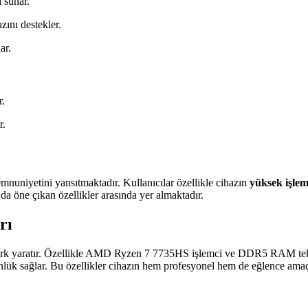
ı sunar.
zını destekler.
ar.
r.
r.
mnuniyetini yansıtmaktadır. Kullanıcılar özellikle cihazın
yüksek işle
da öne çıkan özellikler arasında yer almaktadır.
rı
 fark yaratır. Özellikle AMD Ryzen 7 7735HS işlemci ve DDR5 RAM tek
nlük sağlar. Bu özellikler cihazın hem profesyonel hem de eğlence amaçl