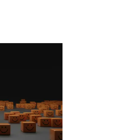
dilmesi Gerekenler ve En İyi Modeller
klık sunar. Boyut, malzeme ve konfor gibi faktörlere dikkat ederek en u