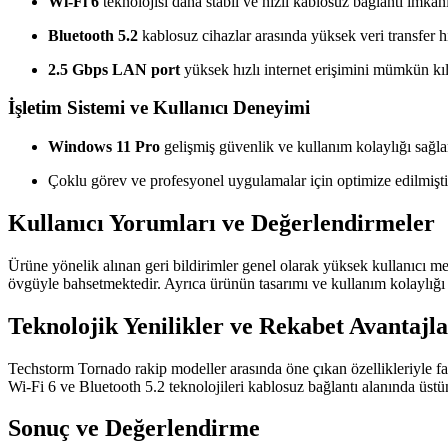
Wi-Fi 6
teknolojisi daha stabil ve hızlı kablosuz bağlantı imkan
Bluetooth 5.2
kablosuz cihazlar arasında yüksek veri transfer hı
2.5 Gbps LAN port
yüksek hızlı internet erişimini mümkün kıl
İşletim Sistemi ve Kullanıcı Deneyimi
Windows 11 Pro
gelişmiş güvenlik ve kullanım kolaylığı sağla
Çoklu görev ve profesyonel uygulamalar için optimize edilmişti
Kullanıcı Yorumları ve Değerlendirmeler
Ürüne yönelik alınan geri bildirimler genel olarak yüksek kullanıcı me
övgüyle bahsetmektedir. Ayrıca ürünün tasarımı ve kullanım kolaylığı 
Teknolojik Yenilikler ve Rekabet Avantajla
Techstorm Tornado rakip modeller arasında öne çıkan özellikleriyle
Wi-Fi 6 ve Bluetooth 5.2 teknolojileri kablosuz bağlantı alanında üstü
Sonuç ve Değerlendirme