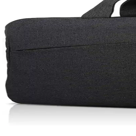
USB flash sürücüleri kullanırken yaşanan tanıma ve erişim sorunlarının
Oyun Dizüstü Bilgisayarı Seçimi: Bütçe ve Performan
Oyun dizüstü bilgisayarı seçimi, bütçe ve performans beklentilerine gö
Güncel Teknolojik Gelişmeler ve Windows Güncelleme
Güncellemeler, cihaz performansı ve güvenliği için kritik olup, Windo
iPhone 15 Pro ve Mac Entegrasyonu: Güncel Teknolo
iPhone 15 Pro ve Mac'in entegre özellikleri, gelişmiş tasarım ve perfor
Acer Oyuncu Laptopları: Yüksek Performans ve Daya
Acer'ın oyuncu laptopları yüksek grafik gücü ve gelişmiş donanımlarıyla
sağlar.
Bilgisayar Güç Kablosu Seçimi ve Güvenlik Standar
Kaliteli ve standartlara uygun bilgisayar güç kablosu seçimi, cihaz gü