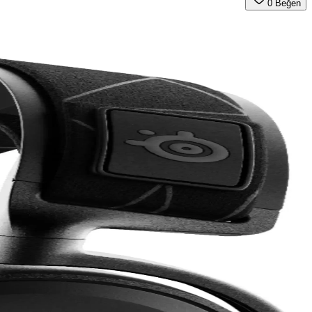
0
Beğen
itesi ve aktif gürültü engelleme ile öne çıkar.
yor. Bu ürünler, kullanıcıların rutinlerini kolaylaştırıyor ve gerçek
 kulaklığıdır.
konforu ve teknolojik yeniliklerle öne çıkıyor.