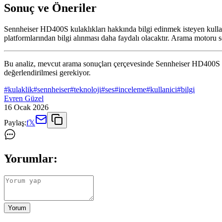
Sonuç ve Öneriler
Sennheiser HD400S kulaklıkları hakkında bilgi edinmek isteyen kullanı
platformlarından bilgi alınması daha faydalı olacaktır. Arama motoru son
Bu analiz, mevcut arama sonuçları çerçevesinde Sennheiser HD400S hak
değerlendirilmesi gerekiyor.
#
kulaklik
#
sennheiser
#
teknoloji
#
ses
#
inceleme
#
kullanici
#
bilgi
Evren Güzel
16 Ocak 2026
Paylaş:
f
𝕏
Yorumlar:
Yorum