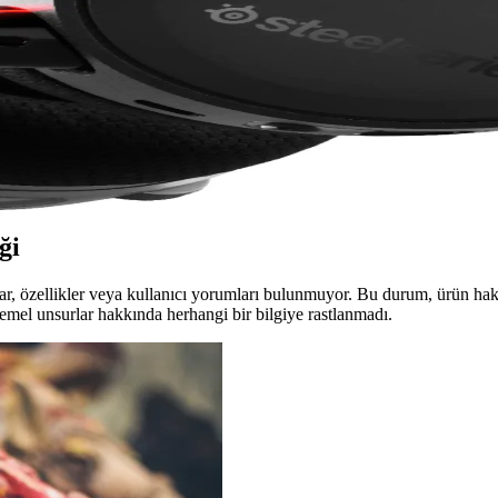
te ve Uyumun Önemi
k ve ömrü uzatmak için kritik öneme sahiptir. Uygun ve kaliteli parçalar
un Kulaklığı Özellikleri ve Avantajları
rm uyumluluğu ile öne çıkan kablosuz oyun kulaklığıdır. Profesyonel ve g
ği
r, özellikler veya kullanıcı yorumları bulunmuyor. Bu durum, ürün hakk
i temel unsurlar hakkında herhangi bir bilgiye rastlanmadı.