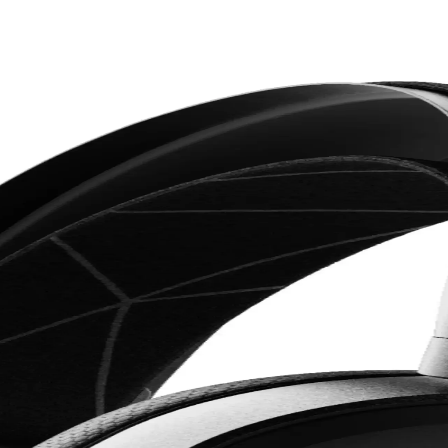
 Performans ve Konfor Analizi
 hassasiyeti ve konfor açısından değerlendirilir. Sony XM5, mikrofon kal
oji Hediyeleri ve Kullanım Alanları
, kablosuz kulaklıklar, akıllı ev ürünleri ve sağlık teknolojileri öne çıkı
uklar ve Gençler İçin Şık ve Fonksiyonel
özelliğiyle çocuklar ve gençler için ideal, ergonomik ve şık bir oyuncu
ilikler ve Gelişmeler
 uzun pil ömrü ile kablosuz ses deneyimini yeniden tanımlıyor. Kullanıcı 
ırması: Özellikler ve Kullanıcı Yorumları