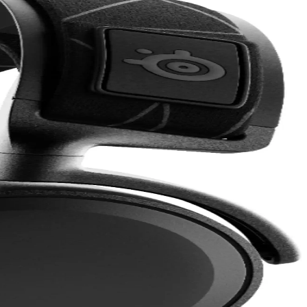
itesi ve aktif gürültü engelleme ile öne çıkar.
yor. Bu ürünler, kullanıcıların rutinlerini kolaylaştırıyor ve gerçek
 kulaklığıdır.
konforu ve teknolojik yeniliklerle öne çıkıyor.
ofesyonel kulaklık. Dayanıklı yapısı ve mikrofon özellikleriyle öne