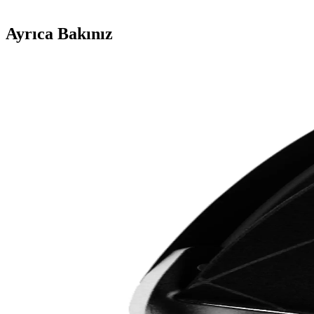
Ayrıca Bakınız
İş Görüşmeleri İçin Sony XM5 ve Bose Kulaklıkların
Sony XM5 ve Bose kulaklıklar, iş görüşmelerinde ses netliği, mikrofon
Günlük Hayatta En Çok Tercih Edilen Faydalı Teknol
Günlük hayatta sık kullanılan teknoloji hediyeleri arasında powerbankler
ihtiyaçlara çözüm sunuyor.
MOBAX Lila Bluetoothlu Işıklı Oyuncu Kulaklığı Çoc
MOBAX Lila, renkli tasarımı, yüksek ses kalitesi ve kablosuz kullanım 
2. Nesil AirPods Pro ile Kablosuz Ses Deneyiminde Yen
2. nesil AirPods Pro, gelişmiş ses kalitesi, aktif gürültü engelleme ve
Lenovo Lp1s ve Lp40 Pro Kablosuz Kulaklık Karşılaşt