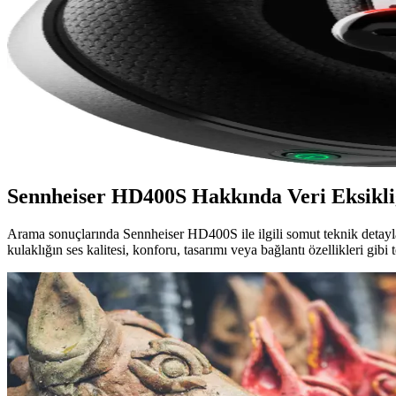
çıkar.
Kulaklık Yedek Parçaları Seçimi ve Kullanımı: Kali
Gelişen teknolojiyle kulaklıkların yedek parçaları, performansı koruma
SteelSeries Arctis 7: Yüksek Performanslı Kablosuz Oy
SteelSeries Arctis 7, yüksek kaliteli ses, uzun pil ömrü ve çok platfo
Sennheiser HD400S Hakkında Veri Eksikli
Arama sonuçlarında Sennheiser HD400S ile ilgili somut teknik detayla
kulaklığın ses kalitesi, konforu, tasarımı veya bağlantı özellikleri gib