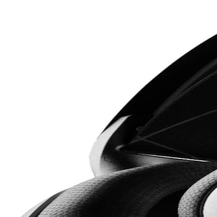
Sony XM5 ve Bose kulaklıklar, iş görüşmelerinde ses netliği, mikrofon
Günlük Hayatta En Çok Tercih Edilen Faydalı Teknol
Günlük hayatta sık kullanılan teknoloji hediyeleri arasında powerbankler
ihtiyaçlara çözüm sunuyor.
MOBAX Lila Bluetoothlu Işıklı Oyuncu Kulaklığı Çoc
MOBAX Lila, renkli tasarımı, yüksek ses kalitesi ve kablosuz kullanım 
2. Nesil AirPods Pro ile Kablosuz Ses Deneyiminde Yen
2. nesil AirPods Pro, gelişmiş ses kalitesi, aktif gürültü engelleme ve
Lenovo Lp1s ve Lp40 Pro Kablosuz Kulaklık Karşılaşt
Lenovo Lp1s ve Lp40 Pro kablosuz kulaklıkların özellikleri, kullanıcı yo
Corsair Void RGB Elite USB Carbon Kulaklık: Yüks
Corsair Void RGB Elite USB Carbon, yüksek kaliteli ses, konfor ve öze