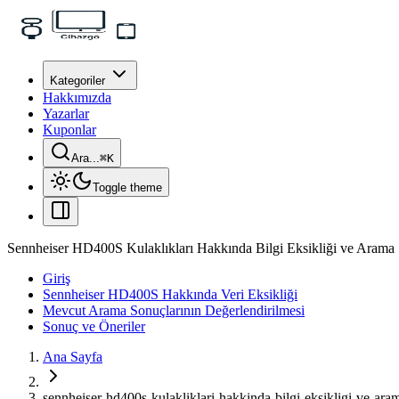
Kategoriler
Hakkımızda
Yazarlar
Kuponlar
Ara...
⌘
K
Toggle theme
Sennheiser HD400S Kulaklıkları Hakkında Bilgi Eksikliği ve Arama 
Giriş
Sennheiser HD400S Hakkında Veri Eksikliği
Mevcut Arama Sonuçlarının Değerlendirilmesi
Sonuç ve Öneriler
Ana Sayfa
sennheiser-hd400s-kulakliklari-hakkinda-bilgi-eksikligi-ve-ara