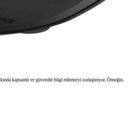
la kulaklığınızı yenileyin.
ünlük kullanım için ideal, detaylı ses ve konfor sunar.
ında kapsamlı ve güvenilir bilgi edinmeyi zorlaştırıyor. Örneğin,