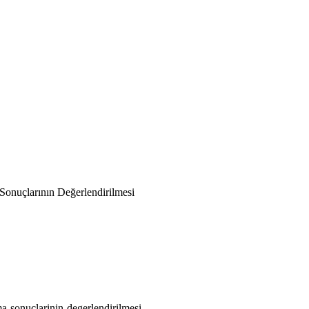
Sonuçlarının Değerlendirilmesi
ma-sonuclarinin-degerlendirilmesi