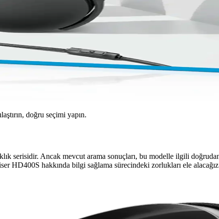
ılaştırın, doğru seçimi yapın.
lık serisidir. Ancak mevcut arama sonuçları, bu modelle ilgili doğrudan 
iser HD400S hakkında bilgi sağlama sürecindeki zorlukları ele alacağız
 Performans ve Konfor Analizi