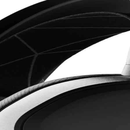
 hassasiyeti ve konfor açısından değerlendirilir. Sony XM5, mikrofon kal
oji Hediyeleri ve Kullanım Alanları
, kablosuz kulaklıklar, akıllı ev ürünleri ve sağlık teknolojileri öne çıkı
uklar ve Gençler İçin Şık ve Fonksiyonel
özelliğiyle çocuklar ve gençler için ideal, ergonomik ve şık bir oyuncu
ilikler ve Gelişmeler
 uzun pil ömrü ile kablosuz ses deneyimini yeniden tanımlıyor. Kullanıcı 
ırması: Özellikler ve Kullanıcı Yorumları
rumları ve karşılaştırmalarıyla ilgili kapsamlı bilgiler içerir.
ek Ses ve Konfor Sunan Oyun Kulaklığı
lleştirilebilir RGB aydınlatma ile oyun ve müzik deneyimini artıran pr