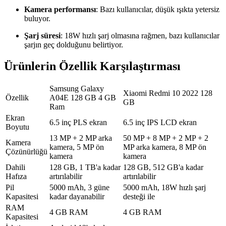
Kamera performansı
: Bazı kullanıcılar, düşük ışıkta yetersiz
buluyor.
Şarj süresi
: 18W hızlı şarj olmasına rağmen, bazı kullanıcılar
şarjın geç dolduğunu belirtiyor.
Ürünlerin Özellik Karşılaştırması
Samsung Galaxy
Xiaomi Redmi 10 2022 128
Özellik
A04E 128 GB 4 GB
GB
Ram
Ekran
6.5 inç PLS ekran
6.5 inç IPS LCD ekran
Boyutu
13 MP + 2 MP arka
50 MP + 8 MP + 2 MP + 2
Kamera
kamera, 5 MP ön
MP arka kamera, 8 MP ön
Çözünürlüğü
kamera
kamera
Dahili
128 GB, 1 TB'a kadar
128 GB, 512 GB'a kadar
Hafıza
artırılabilir
artırılabilir
Pil
5000 mAh, 3 güne
5000 mAh, 18W hızlı şarj
Kapasitesi
kadar dayanabilir
desteği ile
RAM
4 GB RAM
4 GB RAM
Kapasitesi