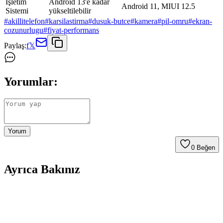
İşletim
Android 13'e kadar
Android 11, MIUI 12.5
Sistemi
yükseltilebilir
#
akillitelefon
#
karsilastirma
#
dusuk-butce
#
kamera
#
pil-omru
#
ekran-
cozunurlugu
#
fiyat-performans
Paylaş:
f
𝕏
Yorumlar:
Yorum
0
Beğen
Ayrıca Bakınız
Aksesuar Marka Bileklik Kıyaslaması: Samsung
Galaxy Modelleri ve Güncel Trendler