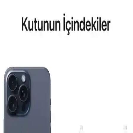
Samsung Galaxy S26 ve S25 Ultra için MagSafe uyumlu kılıflar ve
aksesuarlar hakkında detaylı kıyaslama ve trendler, dayanıklılık,
tasarım ve fonksiyonellik açısından bilgiler içerir.
Reeder P13 Blue Max 2022 ve Lite 2022
Modellerinin Karşılaştırması ve Özellikleri
Bu makalede, Reeder P13 Blue Max 2022 ve Lite 2022
modellerinin ekran, batarya, kamera ve performans özellikleri detaylı
karşılaştırması yapılmaktadır.
General Mobile GM 23 SE ve Casper VIA X40 Akıllı
Telefon Modellerinin Detaylı Karşılaştırması
İki telefonun ekran, pil, kamera ve performans özelliklerini
karşılaştırıyoruz. Günlük kullanımda avantajlar ve sınırlamalar
hakkında kapsamlı bilgi sunuyoruz.
Apple iPhone Air 512 GB Pamuk Beyazı: Hafif
Tasarım ve Yüksek Performanslı Akıllı Telefon
Apple iPhone Air 512 GB, ince ve hafif tasarımı, güçlü ekran ve
gelişmiş kamera sistemiyle günlük kullanımda yüksek performans