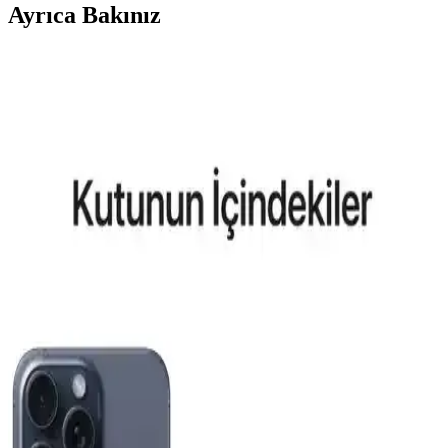
Ayrıca Bakınız
Aksesuar Marka Bileklik Kıyaslaması: Samsung
Galaxy Modelleri ve Güncel Trendler
Samsung Galaxy S26 ve S25 Ultra için MagSafe uyumlu kılıflar ve
aksesuarlar hakkında detaylı kıyaslama ve trendler, dayanıklılık,
tasarım ve fonksiyonellik açısından bilgiler içerir.
Reeder P13 Blue Max 2022 ve Lite 2022
Modellerinin Karşılaştırması ve Özellikleri
Bu makalede, Reeder P13 Blue Max 2022 ve Lite 2022
modellerinin ekran, batarya, kamera ve performans özellikleri detaylı
karşılaştırması yapılmaktadır.
General Mobile GM 23 SE ve Casper VIA X40 Akıllı
Telefon Modellerinin Detaylı Karşılaştırması
İki telefonun ekran, pil, kamera ve performans özelliklerini
karşılaştırıyoruz. Günlük kullanımda avantajlar ve sınırlamalar
hakkında kapsamlı bilgi sunuyoruz.