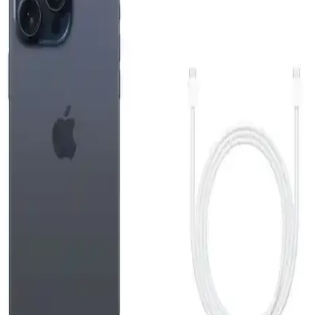
Apple iPhone Air 512 GB Pamuk Beyazı: Hafif
Tasarım ve Yüksek Performanslı Akıllı Telefon
Apple iPhone Air 512 GB, ince ve hafif tasarımı, güçlü ekran ve
gelişmiş kamera sistemiyle günlük kullanımda yüksek performans
sunar.
Reeder S19 Max Beyaz Akıllı Telefon Günlük
Kullanım ve Özellikleri Detaylı İnceleme
Reeder S19 Max, şık tasarım, güçlü performans ve dayanıklılığıyla
günlük kullanım için ideal bir akıllı telefon. 4GB RAM ve 64GB
depolama, gelişmiş kamera ve uzun pil ömrü sunar.
iPhone 15 Pro ve Mac Entegrasyonu: Güncel
Teknolojide Yeni Bir Dönem
iPhone 15 Pro ve Mac'in entegre özellikleri, gelişmiş tasarım ve
performans ile kullanıcıların deneyimini artırıyor, ekosistem
avantajlarıyla günlük ve profesyonel kullanımda fark yaratıyor.
Reeder S19 Max ve Pro Modellerinin Detaylı