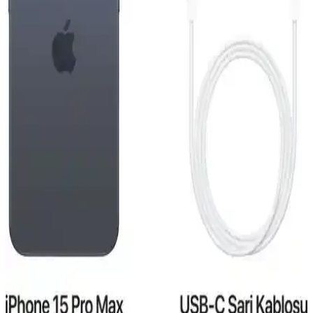
sunar.
Reeder S19 Max Beyaz Akıllı Telefon Günlük
Kullanım ve Özellikleri Detaylı İnceleme
Reeder S19 Max, şık tasarım, güçlü performans ve dayanıklılığıyla
günlük kullanım için ideal bir akıllı telefon. 4GB RAM ve 64GB
depolama, gelişmiş kamera ve uzun pil ömrü sunar.
iPhone 15 Pro ve Mac Entegrasyonu: Güncel
Teknolojide Yeni Bir Dönem
iPhone 15 Pro ve Mac'in entegre özellikleri, gelişmiş tasarım ve
performans ile kullanıcıların deneyimini artırıyor, ekosistem
avantajlarıyla günlük ve profesyonel kullanımda fark yaratıyor.
Reeder S19 Max ve Pro Modellerinin Detaylı
Karşılaştırması 2023
Reeder S19 Max ve Pro modellerinin özellikleri, performansları ve
kullanıcı yorumlarıyla detaylı karşılaştırması. Hangi model
ihtiyaçlarınıza daha uygun olduğunu öğrenin.