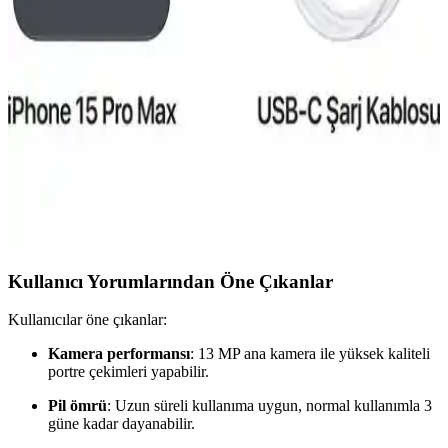
Karşılaştırması 2023
Reeder S19 Max ve Pro modellerinin özellikleri, performansları ve
kullanıcı yorumlarıyla detaylı karşılaştırması. Hangi model
ihtiyaçlarınıza daha uygun olduğunu öğrenin.
iPhone 15 Pro Taksit Seçenekleri ve Elektronik
Alışverişte Uygun Ödeme Alternatifleri
iPhone 15 Pro'nun fiyat aralıkları, taksit imkanları ve güvenilir
satıcılar sayesinde teknolojiye ulaşmak artık daha erişilebilir ve bütçe
dostu hale geliyor.
Kullanıcı Yorumlarından Öne Çıkanlar
Kullanıcılar öne çıkanlar:
Kamera performansı
: 13 MP ana kamera ile yüksek kaliteli
portre çekimleri yapabilir.
Pil ömrü
: Uzun süreli kullanıma uygun, normal kullanımla 3
güne kadar dayanabilir.