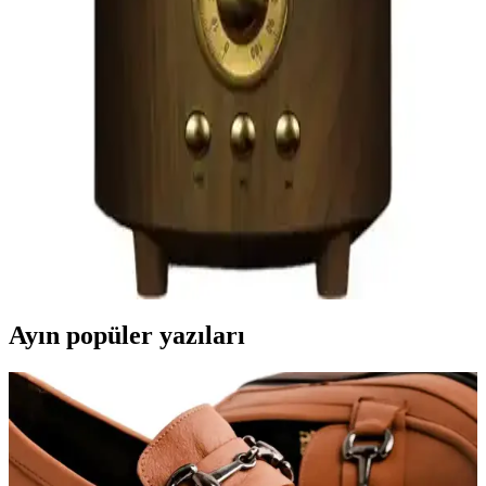
Arylic Bt 10 Bluetooth Ses Vericisi, yüksek ses kalitesi, kolay
kurulum ve düşük enerji tüketimi ile çeşitli cihazlar arasında
kablosuz ses aktarımını sağlar. Modern tasarımıyla ev ve araç içi
kullanımda avantaj sunar.
Royal Trend Nostaljik Gaz Lambası Görünümlü
Radyo Modern Teknoloji ile Retro Tasarımın
Buluşması
Royal Trend'in nostaljik gaz lambası görünümündeki radyo, yüksek
ses kalitesi, çoklu bağlantı seçenekleri ve şık tasarımıyla dikkat
çekiyor. Taşınabilir ve kullanımı kolay bu ürün, retro ve moderni bir
arada arayanlar için ideal.
Ayın popüler yazıları