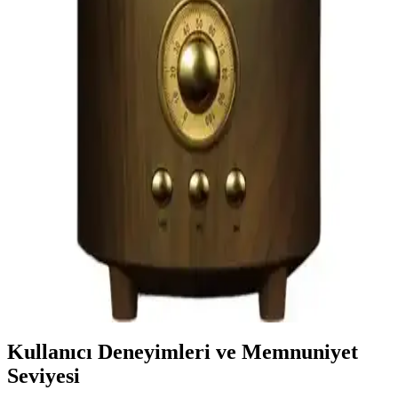
doruğa çıkarır.
Arylic Bt 10 Bluetooth Ses Vericisi: Yüksek Kaliteli
Kablosuz Ses Aktarımı
Arylic Bt 10 Bluetooth Ses Vericisi, yüksek ses kalitesi, kolay
kurulum ve düşük enerji tüketimi ile çeşitli cihazlar arasında
kablosuz ses aktarımını sağlar. Modern tasarımıyla ev ve araç içi
kullanımda avantaj sunar.
Royal Trend Nostaljik Gaz Lambası Görünümlü
Radyo Modern Teknoloji ile Retro Tasarımın
Buluşması
Royal Trend'in nostaljik gaz lambası görünümündeki radyo, yüksek
ses kalitesi, çoklu bağlantı seçenekleri ve şık tasarımıyla dikkat
çekiyor. Taşınabilir ve kullanımı kolay bu ürün, retro ve moderni bir
arada arayanlar için ideal.
Kullanıcı Deneyimleri ve Memnuniyet
Seviyesi