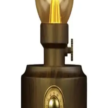
Atari 2600 Modifikasyonu
AtariGraph, 1920'ler steampunk estetiğiyle tasarlanmış taşınabilir
Atari 2600 modifikasyonudur. Dönemin teknolojik unsurlarını
yansıtan cihaz, özgün tasarımı ve işlevselliğiyle dikkat çekiyor.
Elektronik ve Giyilebilir Teknolojiler İçin Kullanıcı
Dostu Dayanıklı Çanta Seçenekleri
Elektronik ve giyilebilir teknolojilerde kullanıcı dostu, dayanıklı ve
ergonomik çantalar, cihazlarınızı güvenli ve pratik şekilde taşımanıza
olanak tanır. Çeşitli modeller ve özellikler hakkında bilgi edinin.
Resolut Bluetooth Hoparlör: Yüksek Ses Kalitesi ve
Renkli Işık Efektleriyle Partilere Renk Katın
Resolut Bluetooth Hoparlör, yüksek ses kalitesi ve renkli ışık
efektleriyle öne çıkan, taşınabilir ve şık tasarımlı bir müzik cihazıdır.
Kablosuz bağlantı, mikrofon ve radyo özellikleriyle eğlenceyi
doruğa çıkarır.
Arylic Bt 10 Bluetooth Ses Vericisi: Yüksek Kaliteli
Kablosuz Ses Aktarımı