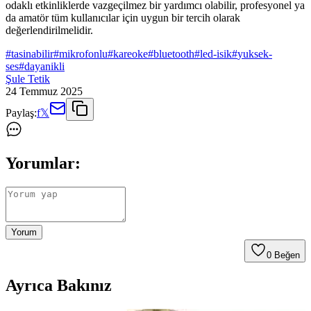
odaklı etkinliklerde vazgeçilmez bir yardımcı olabilir, profesyonel ya
da amatör tüm kullanıcılar için uygun bir tercih olarak
değerlendirilmelidir.
#
tasinabilir
#
mikrofonlu
#
kareoke
#
bluetooth
#
led-isik
#
yuksek-
ses
#
dayanikli
Şule Tetik
24 Temmuz 2025
Paylaş:
f
𝕏
Yorumlar:
Yorum
0
Beğen
Ayrıca Bakınız