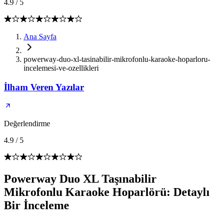
4.9
/
5
Ana Sayfa
powerway-duo-xl-tasinabilir-mikrofonlu-karaoke-hoparloru-
incelemesi-ve-ozellikleri
İlham Veren Yazılar
Değerlendirme
4.9
/
5
Powerway Duo XL Taşınabilir
Mikrofonlu Karaoke Hoparlörü: Detaylı
Bir İnceleme