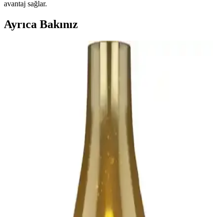
avantaj sağlar.
Ayrıca Bakınız
Çanta Düzenleme İçin Pratik Organizerler: Günlük
Hayatı Kolaylaştıran Çözüm
Günlük yaşamda çanta içi düzeni sağlayan pratik organizerler, farklı
boyut ve özellikleriyle eşyaları düzenli tutar, zaman kazandırır ve
taşıma kolaylığı sunar.
D Vers Sırt Çantaları Karşılaştırması: Elektronik ve
Gelişmiş Taşıma Çözümleri
D vers sırt çantaları, gelişmiş bölmeler ve dayanıklı malzemeleriyle
elektronik cihazlarınızı güvenle taşır, kullanım alanlarına göre çeşitli
modeller sunar.
Portföy Çantası Modelleri ve Özellikleri: Dayanıklı,
Şık ve Kullanışlı Çanta Seçenekleri
Elektronik ve ev aksesuarları için tasarlanan portföy çantaları,