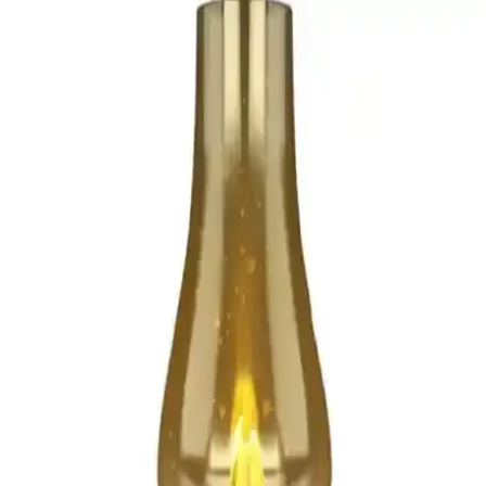
Çanta Düzenleme İçin Pratik Organizerler: Günlük
Hayatı Kolaylaştıran Çözüm
Günlük yaşamda çanta içi düzeni sağlayan pratik organizerler, farklı
boyut ve özellikleriyle eşyaları düzenli tutar, zaman kazandırır ve
taşıma kolaylığı sunar.
D Vers Sırt Çantaları Karşılaştırması: Elektronik ve
Gelişmiş Taşıma Çözümleri
D vers sırt çantaları, gelişmiş bölmeler ve dayanıklı malzemeleriyle
elektronik cihazlarınızı güvenle taşır, kullanım alanlarına göre çeşitli
modeller sunar.
Portföy Çantası Modelleri ve Özellikleri: Dayanıklı,
Şık ve Kullanışlı Çanta Seçenekleri
Elektronik ve ev aksesuarları için tasarlanan portföy çantaları,
dayanıklı, şık ve taşınabilir özellikleriyle öne çıkar. Farklı modeller,
düzenli kullanım ve estetik tasarım seçenekleri sunar.
AtariGraph: 1920'ler Steampunk Temalı Taşınabilir