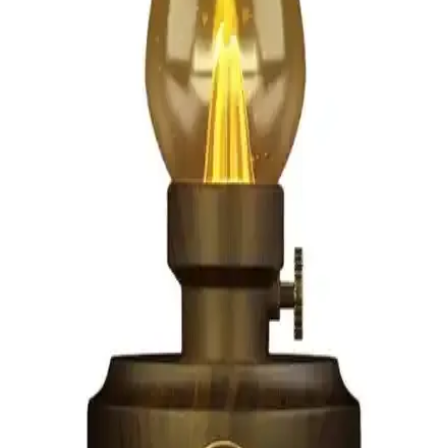
dayanıklı, şık ve taşınabilir özellikleriyle öne çıkar. Farklı modeller,
düzenli kullanım ve estetik tasarım seçenekleri sunar.
AtariGraph: 1920'ler Steampunk Temalı Taşınabilir
Atari 2600 Modifikasyonu
AtariGraph, 1920'ler steampunk estetiğiyle tasarlanmış taşınabilir
Atari 2600 modifikasyonudur. Dönemin teknolojik unsurlarını
yansıtan cihaz, özgün tasarımı ve işlevselliğiyle dikkat çekiyor.
Elektronik ve Giyilebilir Teknolojiler İçin Kullanıcı
Dostu Dayanıklı Çanta Seçenekleri
Elektronik ve giyilebilir teknolojilerde kullanıcı dostu, dayanıklı ve
ergonomik çantalar, cihazlarınızı güvenli ve pratik şekilde taşımanıza
olanak tanır. Çeşitli modeller ve özellikler hakkında bilgi edinin.
Resolut Bluetooth Hoparlör: Yüksek Ses Kalitesi ve
Renkli Işık Efektleriyle Partilere Renk Katın
Resolut Bluetooth Hoparlör, yüksek ses kalitesi ve renkli ışık
efektleriyle öne çıkan, taşınabilir ve şık tasarımlı bir müzik cihazıdır.
Kablosuz bağlantı, mikrofon ve radyo özellikleriyle eğlenceyi