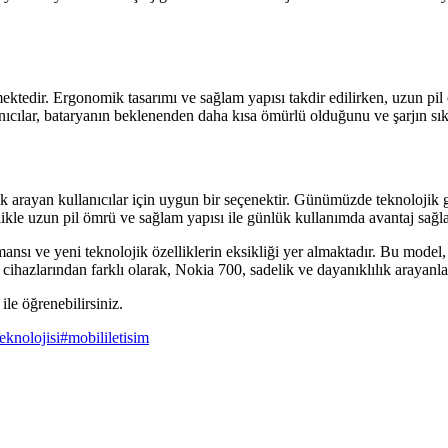
ektedir. Ergonomik tasarımı ve sağlam yapısı takdir edilirken, uzun pil 
nıcılar, bataryanın beklenenden daha kısa ömürlü olduğunu ve şarjın sık s
ık arayan kullanıcılar için uygun bir seçenektir. Günümüzde teknolojik 
ellikle uzun pil ömrü ve sağlam yapısı ile günlük kullanımda avantaj sağla
ansı ve yeni teknolojik özelliklerin eksikliği yer almaktadır. Bu model, 
cihazlarından farklı olarak, Nokia 700, sadelik ve dayanıklılık arayanlar
ile öğrenebilirsiniz.
knolojisi
#
mobililetisim