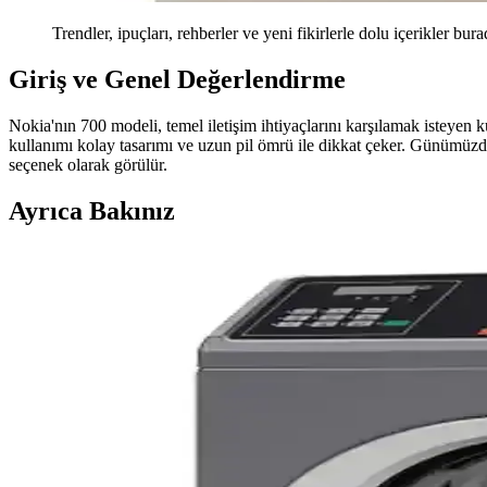
Trendler, ipuçları, rehberler ve yeni fikirlerle dolu içerikler bura
Giriş ve Genel Değerlendirme
Nokia'nın 700 modeli, temel iletişim ihtiyaçlarını karşılamak isteyen k
kullanımı kolay tasarımı ve uzun pil ömrü ile dikkat çeker. Günümüzde ak
seçenek olarak görülür.
Ayrıca Bakınız
GE Monogram Ev Aletleri Dayanıklılık Sorunları ve A
GE Monogram ev aletlerinde sık yaşanan arızalar, bölgesel programlama 
Hava Fritöz Seçiminde Kapasite, Model ve Kullanım Ö
Hava fritöz seçiminde kapasite, sepet tipi, model özellikleri ve kullanı
Beyaz Eşyaların Ömrü, Tamir Edilebilirlik ve Tüketici