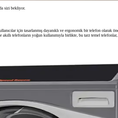
da sizi bekliyor.
ullanıcılar için tasarlanmış dayanıklı ve ergonomik bir telefon olarak ön
ıllı telefonların yoğun kullanımıyla birlikte, bu tarz temel telefonlar, 
lternatif Marka Önerileri
gerekliliği ve Haier satın almasının kaliteye etkileri ele alınıyor. Alte
nerileriyle Doğru Tercih
cı deneyimleri önemlidir. Temizlik, dayanıklılık ve elektrik altyapısı da t
 Tercihlerindeki Değişimler