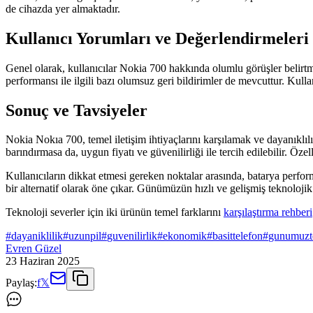
de cihazda yer almaktadır.
Kullanıcı Yorumları ve Değerlendirmeleri
Genel olarak, kullanıcılar Nokia 700 hakkında olumlu görüşler belirtm
performansı ile ilgili bazı olumsuz geri bildirimler de mevcuttur. Kulla
Sonuç ve Tavsiyeler
Nokia Nokıa 700, temel iletişim ihtiyaçlarını karşılamak ve dayanıklıl
barındırmasa da, uygun fiyatı ve güvenilirliği ile tercih edilebilir. Öz
Kullanıcıların dikkat etmesi gereken noktalar arasında, batarya perform
bir alternatif olarak öne çıkar. Günümüzün hızlı ve gelişmiş teknolojik 
Teknoloji severler için iki ürünün temel farklarını
karşılaştırma rehberi
#
dayaniklilik
#
uzunpil
#
guvenilirlik
#
ekonomik
#
basittelefon
#
gunumuzte
Evren Güzel
23 Haziran 2025
Paylaş:
f
𝕏