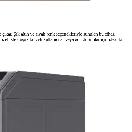
e çıkar. Şık altın ve siyah renk seçenekleriyle sunulan bu cihaz,
özellikle düşük bütçeli kullanıcılar veya acil durumlar için ideal bir
rnatif markalar ve servis desteği önemi vurgulanıyor.
ercih sürecinde dikkate alınmalıdır.