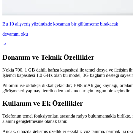
Bu 10 alışveriş yüzünüzde kocaman bir gülümseme bırakacak
devamını oku
Donanım ve Teknik Özellikler
Nokia 700, 1 GB dahili hafıza kapasitesi ile temel dosya ve iletişim i
İşlemci kapasitesi 1,0 GHz olan bu model, 3G bağlantı desteği sayesinde
Pil ömrü ise oldukça dikkat çekicidir; 1098 mAh güç kaynağı, ortalama
görüşmeleri yapmayı tercih eden kullanıcılar için uygun bir seçimdir.
Kullanım ve Ek Özellikler
Telefonun temel fonksiyonları arasında radyo bulunmamakla birlikte, mik
alanını genişletmesine olanak tanır.
Ancak, cihazda gelişmiş özellikler eksiktir; yüz tanıma, parmak izi 