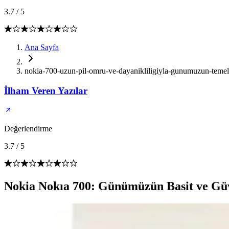
3.7
/
5
Ana Sayfa
nokia-700-uzun-pil-omru-ve-dayanikliligiyla-gunumuzun-temel
İlham Veren Yazılar
Değerlendirme
3.7
/
5
Nokia Nokıa 700: Günümüzün Basit ve Güv