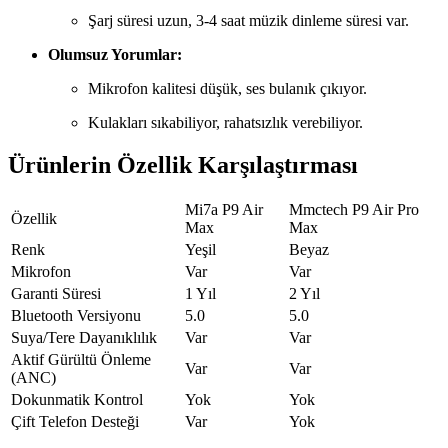
Şarj süresi uzun, 3-4 saat müzik dinleme süresi var.
Olumsuz Yorumlar:
Mikrofon kalitesi düşük, ses bulanık çıkıyor.
Kulakları sıkabiliyor, rahatsızlık verebiliyor.
Ürünlerin Özellik Karşılaştırması
Mi7a P9 Air
Mmctech P9 Air Pro
Özellik
Max
Max
Renk
Yeşil
Beyaz
Mikrofon
Var
Var
Garanti Süresi
1 Yıl
2 Yıl
Bluetooth Versiyonu
5.0
5.0
Suya/Tere Dayanıklılık
Var
Var
Aktif Gürültü Önleme
Var
Var
(ANC)
Dokunmatik Kontrol
Yok
Yok
Çift Telefon Desteği
Var
Yok