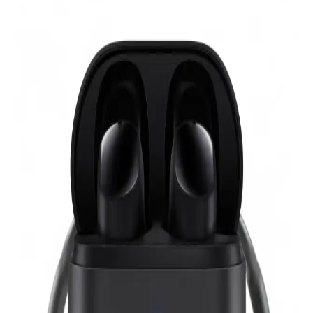
Kadınlar Günü için estetik ve fonksiyonel Bluetooth özellikli
aksesuarlar, şık tasarımlar ve kullanışlı teknolojik ürünler ideal
hediye seçenekleri sunar. Modern ve kullanışlı ürünlerle anlamlı bir
hediye verme fırsatı yakalayın.
Huawei Freebuds Se 2 ve Xiaomi Redmi Buds 6 Lite
Karşılaştırması: Özellikler ve Kullanıcı Yorumları
Huawei Freebuds Se 2 ve Xiaomi Redmi Buds 6 Lite kulaklıkların
özellikleri, kullanıcı yorumları ve performans karşılaştırmasıyla en
uygun seçimi yapmanızı sağlar.
Huawei Freebuds Se 2 ve Xiaomi Redmi Buds 6
Play Karşılaştırması: Hangi Kulaklık Sizin İçin
Uygun
Huawei Freebuds Se 2 ve Xiaomi Redmi Buds 6 Play'in özellikleri,
kullanıcı yorumları ve performansları karşılaştırılarak en uygun
kablosuz kulaklık seçeneği sunuluyor.
Çocuklar İçin En İyi Kablosuz Kulaklık
Karşılaştırması: CARLOTA ve Teknoloji Gelsin