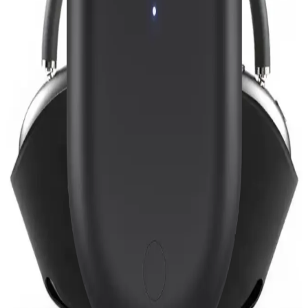
Ürünleri
Çocuklar için tasarlanmış CARLOTA ve Teknoloji Gelsin
kulaklıklarının özellikleri ve kullanıcı yorumlarıyla detaylı
karşılaştırması, doğru seçim yapmanızı sağlar.
Pro 3 Kulaklıklar: Yüksek Kaliteli Ses Deneyimi İçin
En İyi Seçenekler
Pro 3 kulaklıklar, yüksek çözünürlüklü ses, gürültü engelleme ve
uzun pil ömrü ile profesyonel ve kişisel kullanımlar için ideal
seçenekler sunar.
Teknoloji Gelsin Oyuncu Kulaklığı ve Xiaomi
Redmi Buds 6 Lite Karşılaştırması
Teknoloji Gelsin oyuncu kulaklığı ve Xiaomi Redmi Buds 6 Lite
modellerini detaylı karşılaştırıyoruz, özellikleri, kullanıcı yorumları
ve seçim ipuçlarıyla doğru tercihi yapmanıza yardımcı oluyoruz.
MATEO ve Mmctech Kablosuz Kulaklık
Karşılaştırması: Özellikler ve Kullanıcı Yorumları