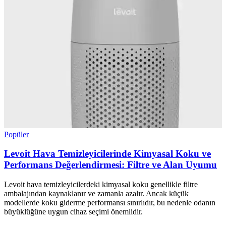
Popüler
Levoit Hava Temizleyicilerinde Kimyasal Koku ve
Performans Değerlendirmesi: Filtre ve Alan Uyumu
Levoit hava temizleyicilerdeki kimyasal koku genellikle filtre
ambalajından kaynaklanır ve zamanla azalır. Ancak küçük
modellerde koku giderme performansı sınırlıdır, bu nedenle odanın
büyüklüğüne uygun cihaz seçimi önemlidir.