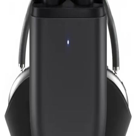
Huawei Freebuds Se 2 ve Xiaomi Redmi Buds 6 Play'in özellikleri,
kullanıcı yorumları ve performansları karşılaştırılarak en uygun
kablosuz kulaklık seçeneği sunuluyor.
Çocuklar İçin En İyi Kablosuz Kulaklık
Karşılaştırması: CARLOTA ve Teknoloji Gelsin
Ürünleri
Çocuklar için tasarlanmış CARLOTA ve Teknoloji Gelsin
kulaklıklarının özellikleri ve kullanıcı yorumlarıyla detaylı
karşılaştırması, doğru seçim yapmanızı sağlar.
Pro 3 Kulaklıklar: Yüksek Kaliteli Ses Deneyimi İçin
En İyi Seçenekler
Pro 3 kulaklıklar, yüksek çözünürlüklü ses, gürültü engelleme ve
uzun pil ömrü ile profesyonel ve kişisel kullanımlar için ideal
seçenekler sunar.
Teknoloji Gelsin Oyuncu Kulaklığı ve Xiaomi
Redmi Buds 6 Lite Karşılaştırması