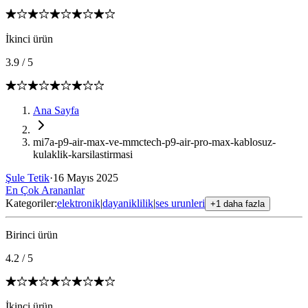
İkinci ürün
3.9
/
5
Ana Sayfa
mi7a-p9-air-max-ve-mmctech-p9-air-pro-max-kablosuz-
kulaklik-karsilastirmasi
Şule Tetik
·
16 Mayıs 2025
En Çok Arananlar
Kategoriler:
elektronik
|
dayaniklilik
|
ses urunleri
+1 daha fazla
Birinci ürün
4.2
/
5
İkinci ürün