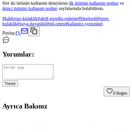
Her iki ürünün kullanım detaylarını
ilk ürünün kullanım notları
ve
ikinci ürünün kullanım notları
sayfalarında bulabilirsin.
#
kablosuz-kulaklik
#
aktif-gurultu-onleme
#
bluetooth
#
spor-
kulaklik
#
suya-dayanikli
#
pil-omru
#
kullanici-yorumlari
Paylaş:
f
𝕏
Yorumlar:
Yorum
0
Beğen
Ayrıca Bakınız
Kadınlar Günü İçin Teknolojik ve Şık Elektronik
Aksesuar Seçenekleri