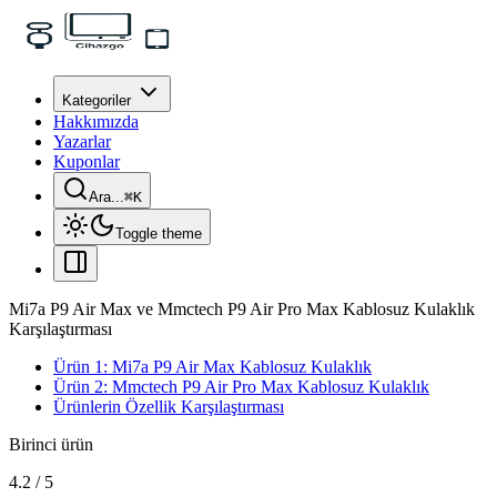
Kategoriler
Hakkımızda
Yazarlar
Kuponlar
Ara...
⌘
K
Toggle theme
Mi7a P9 Air Max ve Mmctech P9 Air Pro Max Kablosuz Kulaklık
Karşılaştırması
Ürün 1: Mi7a P9 Air Max Kablosuz Kulaklık
Ürün 2: Mmctech P9 Air Pro Max Kablosuz Kulaklık
Ürünlerin Özellik Karşılaştırması
Birinci ürün
4.2
/
5