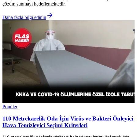
çözüm sunmayı hedeflemektedir.
Daha fazla bilgi edinin
Popüler
110 Metrekarelik Oda İçin Virüs ve Bakteri Önleyici
Hava Temizleyici Seçimi Kriterleri