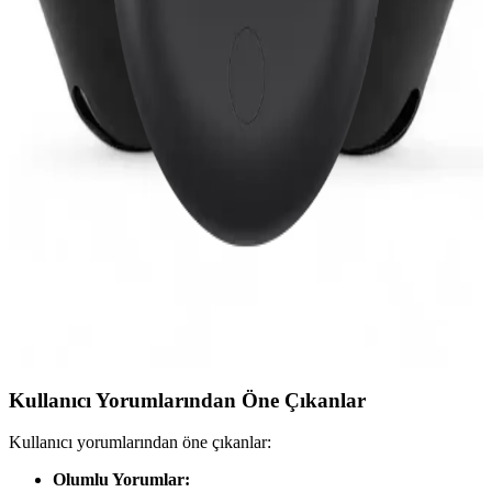
Teknoloji Gelsin oyuncu kulaklığı ve Xiaomi Redmi Buds 6 Lite
modellerini detaylı karşılaştırıyoruz, özellikleri, kullanıcı yorumları
ve seçim ipuçlarıyla doğru tercihi yapmanıza yardımcı oluyoruz.
MATEO ve Mmctech Kablosuz Kulaklık
Karşılaştırması: Özellikler ve Kullanıcı Yorumları
İki popüler kablosuz kulaklık modeli olan MATEO ve Mmctech'in
detaylı özellikleri, kullanıcı yorumları ve karşılaştırması ile en uygun
seçimi yapın.
Redmi Buds 3 Kablosuz Kulaklık Özellikleri ve
Kullanıcı Yararları
Redmi Buds 3, şık tasarımı, yüksek ses kalitesi, uzun pil ömrü ve su
geçirmezliğiyle öne çıkan uygun fiyatlı kablosuz kulaklık
alternatifidir.
Kullanıcı Yorumlarından Öne Çıkanlar
Kullanıcı yorumlarından öne çıkanlar:
Olumlu Yorumlar: