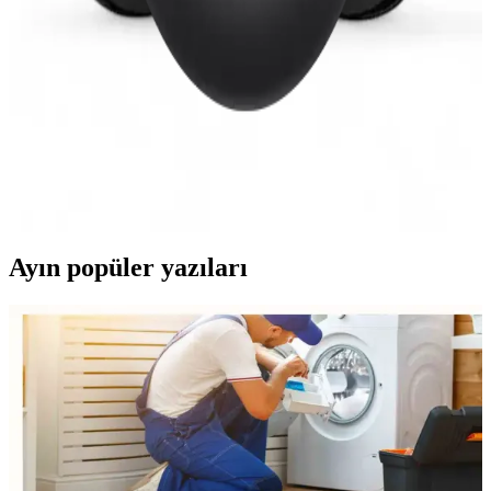
İki popüler kablosuz kulaklık modeli olan MATEO ve Mmctech'in
detaylı özellikleri, kullanıcı yorumları ve karşılaştırması ile en uygun
seçimi yapın.
Redmi Buds 3 Kablosuz Kulaklık Özellikleri ve
Kullanıcı Yararları
Redmi Buds 3, şık tasarımı, yüksek ses kalitesi, uzun pil ömrü ve su
geçirmezliğiyle öne çıkan uygun fiyatlı kablosuz kulaklık
alternatifidir.
Ayın popüler yazıları