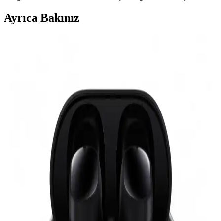
Ayrıca Bakınız
Kadınlar Günü İçin Teknolojik ve Şık Elektronik
Aksesuar Seçenekleri
Kadınlar Günü için estetik ve fonksiyonel Bluetooth özellikli
aksesuarlar, şık tasarımlar ve kullanışlı teknolojik ürünler ideal
hediye seçenekleri sunar. Modern ve kullanışlı ürünlerle anlamlı bir
hediye verme fırsatı yakalayın.
Huawei Freebuds Se 2 ve Xiaomi Redmi Buds 6 Lite
Karşılaştırması: Özellikler ve Kullanıcı Yorumları
Huawei Freebuds Se 2 ve Xiaomi Redmi Buds 6 Lite kulaklıkların
özellikleri, kullanıcı yorumları ve performans karşılaştırmasıyla en
uygun seçimi yapmanızı sağlar.
Huawei Freebuds Se 2 ve Xiaomi Redmi Buds 6
Play Karşılaştırması: Hangi Kulaklık Sizin İçin
Uygun