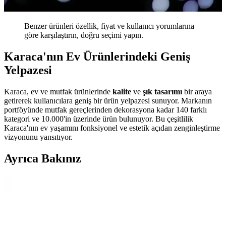
Benzer ürünleri özellik, fiyat ve kullanıcı yorumlarına
göre karşılaştırın, doğru seçimi yapın.
Karaca'nın Ev Ürünlerindeki Geniş
Yelpazesi
Karaca, ev ve mutfak ürünlerinde
kalite
ve
şık tasarımı
bir araya
getirerek kullanıcılara geniş bir ürün yelpazesi sunuyor. Markanın
portföyünde mutfak gereçlerinden dekorasyona kadar 140 farklı
kategori ve 10.000'in üzerinde ürün bulunuyor. Bu çeşitlilik
Karaca'nın ev yaşamını fonksiyonel ve estetik açıdan zenginleştirme
vizyonunu yansıtıyor.
Ayrıca Bakınız
Karaca Pro-midi 3'lü Blender Seti: Modern Tasarım
ve Yüksek Performans Özellikleri
Karaca'nın Pro-midi blender seti, 2000 W güç, çok fonksiyonlu