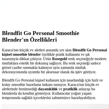
Blender Karşılaştırması
Karaca Multimax 6 in 1 ve Philips 850 W blender seti, güç,
fonksiyonlar ve kullanıcı geri bildirimleriyle detaylı incelenerek
karşılaştırıldı. Her ürünün avantajları ve dezavantajları öne çıkarıldı.
Blendfit Go Personal Smoothie
Blender'ın Özellikleri
Karaca'nın küçük ev aletleri arasında yer alan
Blendfit Go Personal
kişisel smoothie blender
özellikle pratik kullanımı ve şık
tasarımıyla dikkat çekiyor. Ürün
Rosegold
renk seçeneğiyle modern
mutfaklara estetik bir dokunuş sağlıyor. Bu renk seçeneği sadece
görsel cazibe sunmakla kalmıyor aynı zamanda mutfak
dekorasyonunda uyumlu bir aksesuar olarak da işlev görüyor.
Blendfit Go Personal kişisel kullanım için tasarlandığı için hızlı ve
kolay smoothie hazırlama imkanı sunuyor. Karaca'nın küçük ev
aletlerinde benimsediği
dayanıklılık
ve
pratiklik
anlayışı bu
blenderda da kendini gösteriyor. Kullanıcılar yoğun yaşam
temposunda sağlıklı içeceklerini zahmetsizce hazırlayabiliyor.