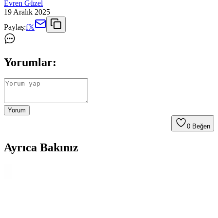
Evren Güzel
19 Aralık 2025
Paylaş:
f
𝕏
Yorumlar:
Yorum
0
Beğen
Ayrıca Bakınız
Karaca Pro-midi 3'lü Blender Seti: Modern Tasarım
ve Yüksek Performans Özellikleri
Karaca'nın Pro-midi blender seti, 2000 W güç, çok fonksiyonlu
aparatları ve modern tasarımıyla mutfakta pratiklik ve şıklık sağlıyor.