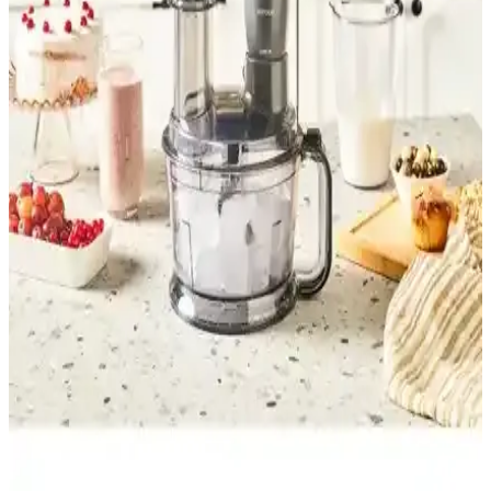
Arzum Shake'n Take Pro ve Vestel Mix & Go
Blender Karşılaştırması
Arzum Shake'n Take Pro ve Vestel Mix & Go blender'ların güç,
kullanım kolaylığı ve performans özellikleri karşılaştırıldı, kullanıcı
yorumlarıyla detaylar sunuldu.
Tefal Perfect Mix Powelix 2 Bıçaklı 3 Fonksiyonlu
1200 Watt Yüksek Hızlı Smoothie Blender
Tefal Perfect Mix Powelix blender, 1200 watt gücü ve 3 fonksiyonu
ile hızlı ve etkili gıda hazırlama imkanı sunar, 2 bıçaklı tasarımıyla
smoothie ve karışımlarınızda üstün performans sağlar.
Bosch Vitapower Serie 2 ve Vestel Mix Go İnox
Blender Karşılaştırması
Bosch Vitapower Serie 2 ve Vestel Mix Go İnox blenderleri güç,
tasarım ve kullanım kolaylığı açısından karşılaştırıyoruz. Hangi
model günlük mutfak ihtiyaçlarınızı daha iyi karşılar? Detaylar
burada.
Karaca Multimax 6 in 1 ve Philips 850 W Çoklu Set