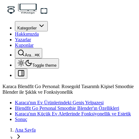
Kategoriler
Hakkımızda
Yazarlar
Kuponlar
Ara...
⌘
K
Toggle theme
Karaca Blendfit Go Personal: Rosegold Tasarımlı Kişisel Smoothie
Blender ile Şıklık ve Fonksiyonellik
Karaca'nın Ev Ürünlerindeki Geniş Yelpazesi
Blendfit Go Personal Smoothie Blender'ın Özellikleri
Karaca'nın Küçük Ev Aletlerinde Fonksiyonellik ve Estetik
Sonuç
Ana Sayfa