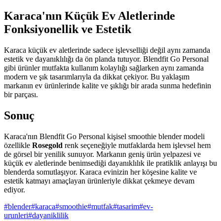
Karaca'nın Küçük Ev Aletlerinde
Fonksiyonellik ve Estetik
Karaca küçük ev aletlerinde sadece işlevselliği değil aynı zamanda
estetik ve dayanıklılığı da ön planda tutuyor. Blendfit Go Personal
gibi ürünler mutfakta kullanım kolaylığı sağlarken aynı zamanda
modern ve şık tasarımlarıyla da dikkat çekiyor. Bu yaklaşım
markanın ev ürünlerinde kalite ve şıklığı bir arada sunma hedefinin
bir parçası.
Sonuç
Karaca'nın Blendfit Go Personal kişisel smoothie blender modeli
özellikle
Rosegold
renk seçeneğiyle mutfaklarda hem işlevsel hem
de görsel bir yenilik sunuyor. Markanın geniş ürün yelpazesi ve
küçük ev aletlerinde benimsediği dayanıklılık ile pratiklik anlayışı bu
blenderda somutlaşıyor. Karaca evinizin her köşesine kalite ve
estetik katmayı amaçlayan ürünleriyle dikkat çekmeye devam
ediyor.
#
blender
#
karaca
#
smoothie
#
mutfak
#
tasarim
#
ev-
urunleri
#
dayaniklilik