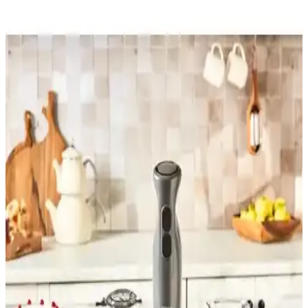
Arnica Mikser ve Blender Setleri Karşılaştırması:
Performans, Tasarım ve Kullanıcı Yorumları
İki Arnica mikser ve blender setinin detaylı karşılaştırmasıyla
performans, tasarım ve kullanıcı geri bildirimlerini keşfedin. Hangi
ürün sizin için daha uygun?
Beko Rhb 2910 M Mavi 1000 W Çok Fonksiyonlu
Blender Seti Günlük Mutfak Kullanımı İçin
Beko Rhb 2910 M, 1000 W gücü ve çok fonksiyonlu tasarımıyla
mutfakta pratiklik sağlar, dayanıklı malzemeleri ve kullanışlı
aksesuarlarıyla öne çıkar.
Arzum AR1101 Shake'n Take Joy ve Yui M18 3'ü 1
Arada Retro Blender Karşılaştırması
İki farklı kişisel blender modeli olan Arzum AR1101 Shake'n Take
Joy ve Yui M18'in özellikleri, performansları ve kullanıcı yorumları
detaylı karşılaştırmasıyla sunuluyor.
Arzum Shake'n Take Pro ve Vestel Mix & Go