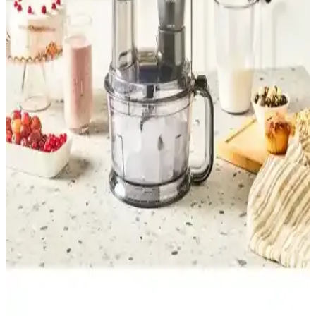
Blender Karşılaştırması
Arzum Shake'n Take Pro ve Vestel Mix & Go blender'ların güç,
kullanım kolaylığı ve performans özellikleri karşılaştırıldı, kullanıcı
yorumlarıyla detaylar sunuldu.
Tefal Perfect Mix Powelix 2 Bıçaklı 3 Fonksiyonlu
1200 Watt Yüksek Hızlı Smoothie Blender
Tefal Perfect Mix Powelix blender, 1200 watt gücü ve 3 fonksiyonu
ile hızlı ve etkili gıda hazırlama imkanı sunar, 2 bıçaklı tasarımıyla
smoothie ve karışımlarınızda üstün performans sağlar.
Bosch Vitapower Serie 2 ve Vestel Mix Go İnox
Blender Karşılaştırması
Bosch Vitapower Serie 2 ve Vestel Mix Go İnox blenderleri güç,
tasarım ve kullanım kolaylığı açısından karşılaştırıyoruz. Hangi
model günlük mutfak ihtiyaçlarınızı daha iyi karşılar? Detaylar
burada.
Karaca Multimax 6 in 1 ve Philips 850 W Çoklu Set
Blender Karşılaştırması