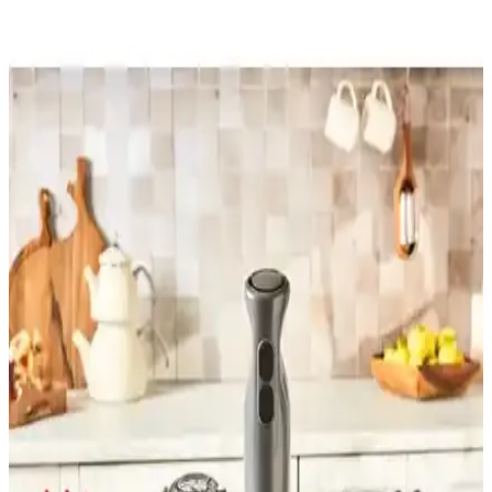
aparatları ve modern tasarımıyla mutfakta pratiklik ve şıklık sağlıyor.
Arnica Mikser ve Blender Setleri Karşılaştırması:
Performans, Tasarım ve Kullanıcı Yorumları
İki Arnica mikser ve blender setinin detaylı karşılaştırmasıyla
performans, tasarım ve kullanıcı geri bildirimlerini keşfedin. Hangi
ürün sizin için daha uygun?
Beko Rhb 2910 M Mavi 1000 W Çok Fonksiyonlu
Blender Seti Günlük Mutfak Kullanımı İçin
Beko Rhb 2910 M, 1000 W gücü ve çok fonksiyonlu tasarımıyla
mutfakta pratiklik sağlar, dayanıklı malzemeleri ve kullanışlı
aksesuarlarıyla öne çıkar.
Arzum AR1101 Shake'n Take Joy ve Yui M18 3'ü 1
Arada Retro Blender Karşılaştırması
İki farklı kişisel blender modeli olan Arzum AR1101 Shake'n Take
Joy ve Yui M18'in özellikleri, performansları ve kullanıcı yorumları
detaylı karşılaştırmasıyla sunuluyor.