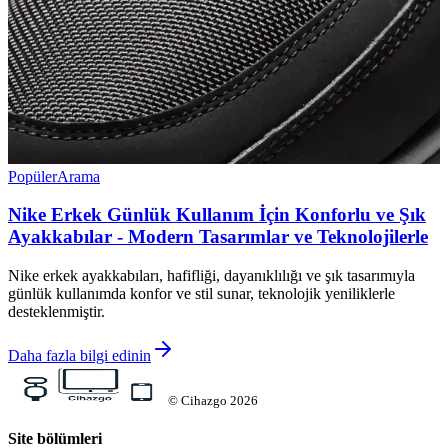
Popüler
Arama
Nike Erkek Günlük Kullanım İçin Konforlu ve Şık
Ayakkabılar - Modern Tasarımlar ve Teknolojilerle
Nike erkek ayakkabıları, hafifliği, dayanıklılığı ve şık tasarımıyla
günlük kullanımda konfor ve stil sunar, teknolojik yeniliklerle
desteklenmiştir.
Daha fazla bilgi edinin
©
Cihazgo
2026
Site bölümleri