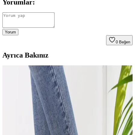
Yorumlar:
Yorum
0
Beğen
Ayrıca Bakınız
Kadınlar İçin Günlük Konforlu ve Şık Çizme
Modelleri Rehberi
Kadınlar için konforlu ve günlük kullanıma uygun çizme modelleri,
yumuşak tabanlar, su geçirmez özellikler ve şık tasarımlarla çeşitli
seçenekler sunuyor.
Modavien Kadın Abiye Ayakkabıları: Şıklık ve
Konforu Bir Arada Sunan Tasarımlar
Modavien markasının kadın abiye ayakkabıları, yüksek kaliteli