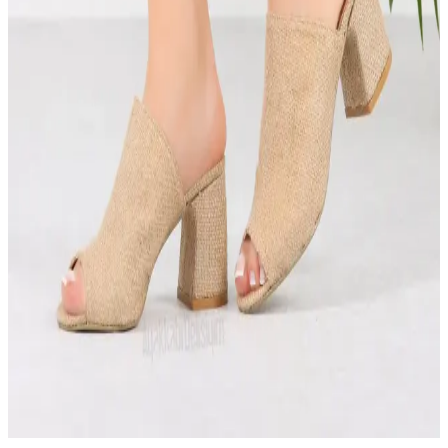
vazgeçilmez tercihi olur.
Kadın Spor Ayakkabılarında Temel Özellikler ve
Performans Kriterleri Analizi
Kadın spor ayakkabıları, hafiflik, nefes alabilirlik ve dayanıklılık
gibi özellikleriyle spor ve günlük yaşamda konfor sağlar.
Performansı artıran tasarımlar, kullanım alanlarına göre seçilir.
Kadın Yazlık Terlikler: Şıklık ve Konforu Bir Arada
Sunan Modeller
Yazlık kadın terlikleri, hafif malzemeleri ve şık tasarımlarıyla hem
rahat hem de stil sahibi olmanızı sağlar. Çeşitli renk ve desen
seçenekleriyle yaz aylarınızın vazgeçilmezi olur.
Kadın Firfir Terlikler Yaz Aylarında Rahat ve
Güvenli Kullanım İçin Uygun Seçenekler
Kadınlar için yaz aylarında hafif, rahat ve pratik olan firfir terlikler,
kaymaz tabanları ve ergonomik tasarımlarıyla güvenli ve şık bir
tercih sunar.