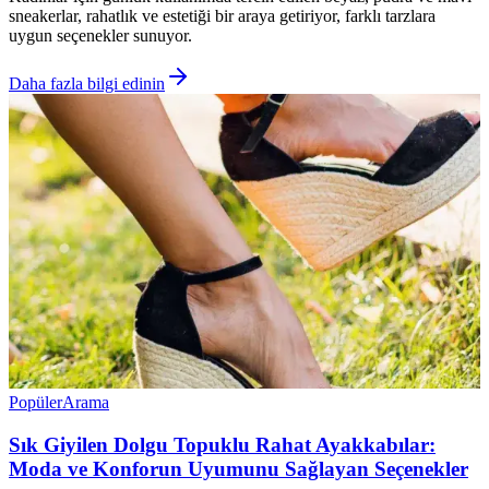
sneakerlar, rahatlık ve estetiği bir araya getiriyor, farklı tarzlara
uygun seçenekler sunuyor.
Daha fazla bilgi edinin
Popüler
Arama
Sık Giyilen Dolgu Topuklu Rahat Ayakkabılar:
Moda ve Konforun Uyumunu Sağlayan Seçenekler