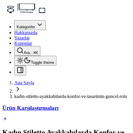
Kategoriler
Hakkımızda
Yazarlar
Kuponlar
Ara...
⌘
K
Toggle theme
Ana Sayfa
kadin-stiletto-ayakkabilarda-konfor-ve-tasarimin-guncel-rolu
Ürün Karşılaştırmaları
Kadın Stiletto Ayakkabılarda Konfor ve