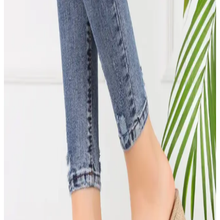
malzemeleri ve şık tasarımlarıyla özel günlerde mükemmel uyum
sağlar, konforu ve estetiği bir arada sunar.
Kadınlar İçin Günlük Şıklık ve Konfor Sunan
Topuklu Sandaletler Hakkında Bilgi
Kadınların günlük yaşamında şıklık ve rahatlık ikilisi, topuklu
sandaletlerde önemli. Modern tasarımlar, stil ve konforu bir araya
getiriyor.
Kadınlar İçin Şık Desenli Çantalar: Güncel Moda
Trendleri ve Çeşitleri Hakkında Bilgi
Kadınlar için tasarlanan desenli çantalar, çeşitli malzeme ve
tasarımlarla günlük ve özel günlerde şıklık ve fonksiyonelliği bir
arada sunar. Güncel trendlerle uyumlu modellerle tarzınızı
tamamlayın.
Bambi Kadın Sandaletleri: Plajda Şıklık ve Konforu
Bir Arada Sunan Modeller
Bambi kadın sandaletleri, plajda şıklık ve konforu bir arada sunar.
Hafif, suya dayanıklı ve çeşitli renk seçenekleriyle yaz aylarının