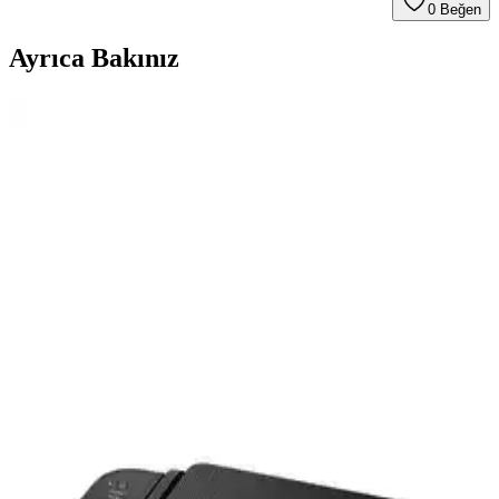
0
Beğen
Ayrıca Bakınız
Yazıcı Performansını Artırmak İçin Doğru Toner
Değişimi Rehberi
Yazıcı bakımında toner değişimi kritik öneme sahiptir. Bu rehberde
toner nedir, ne zaman değiştirilir ve doğru değişim adımları ile
yazıcınızın ömrünü uzatmanın yollarını öğrenin.
HP LaserJet Pro M479FDW W1A80A Çok
Fonksiyonlu Renkli Lazer Yazıcı İncelemesi
HP LaserJet Pro M479FDW, yüksek baskı kalitesi ve çok fonksiyon
özelliği ile ofis ihtiyaçlarına uygun, kablosuz bağlantı ve hızlı çıktı
özellikleri sunan profesyonel bir yazıcıdır.
HP Smart Tank 670 Çok Fonksiyonlu Yazıcı:
Yüksek Kaliteli ve Ekonomik Çözüm
HP Smart Tank 670, yüksek çözünürlük, kablosuz bağlantı ve