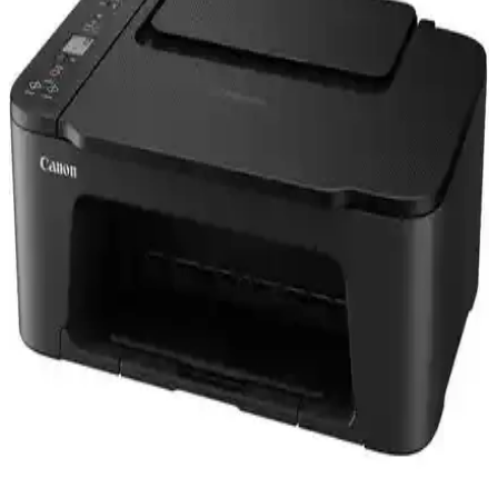
ekonomik mürekkep tankı ile ev ve ofis ihtiyaçlarına uygun çok
fonksiyonlu yazıcıdır.
Epson L3150 ve Uyumlu Yazıcılar İçin Dayanıklı
Pickup Roller Seti
Epson L3150 ve uyumlu modeller için dayanıklı ve kaliteli Pickup
Roller Seti, uzun ömür, kolay montaj ve ekonomik çözümler sunar.
Yazıcı performansını koruyun ve maliyetleri düşürün.
305 Kartuş Nedir ve Elektronik Dünyasında
Sağladığı Avantajlar Nelerdir?
305 kartuş, yüksek kapasite ve uyum özellikleriyle ofis ve ev
kullanımı için ideal, ekonomik ve çevre dostu baskı çözümleri sunar.
HP LaserJet Pro MFP 4303FDW Çok Fonksiyonlu
Renkli Lazer Yazıcı Özellikleri ve Performansı
HP LaserJet Pro MFP 4303FDW, baskı, fotokopi, tarama ve faks
fonksiyonlarıyla ofis ihtiyaçlarını karşılayan yüksek performanslı
renkli lazer yazıcıdır, kablosuz ve kablolu bağlantı seçenekleri sunar.