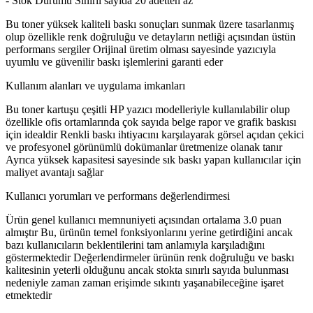
- Stok Durumu Sınırlı sayıda 20 adetten az
Bu toner yüksek kaliteli baskı sonuçları sunmak üzere tasarlanmış
olup özellikle renk doğruluğu ve detayların netliği açısından üstün
performans sergiler Orijinal üretim olması sayesinde yazıcıyla
uyumlu ve güvenilir baskı işlemlerini garanti eder
Kullanım alanları ve uygulama imkanları
Bu toner kartuşu çeşitli HP yazıcı modelleriyle kullanılabilir olup
özellikle ofis ortamlarında çok sayıda belge rapor ve grafik baskısı
için idealdir Renkli baskı ihtiyacını karşılayarak görsel açıdan çekici
ve profesyonel görünümlü dokümanlar üretmenize olanak tanır
Ayrıca yüksek kapasitesi sayesinde sık baskı yapan kullanıcılar için
maliyet avantajı sağlar
Kullanıcı yorumları ve performans değerlendirmesi
Ürün genel kullanıcı memnuniyeti açısından ortalama 3.0 puan
almıştır Bu, ürünün temel fonksiyonlarını yerine getirdiğini ancak
bazı kullanıcıların beklentilerini tam anlamıyla karşıladığını
göstermektedir Değerlendirmeler ürünün renk doğruluğu ve baskı
kalitesinin yeterli olduğunu ancak stokta sınırlı sayıda bulunması
nedeniyle zaman zaman erişimde sıkıntı yaşanabileceğine işaret
etmektedir