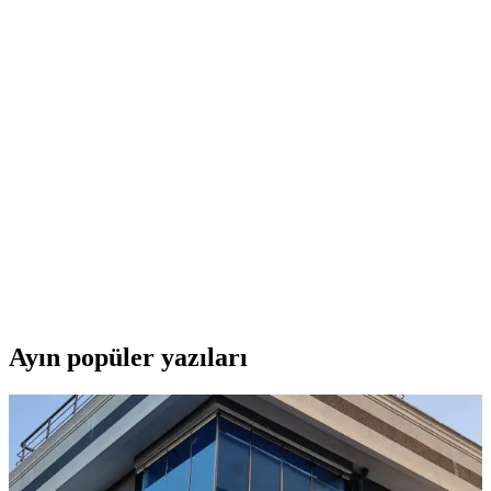
Epson SureColor SC F100 Mürekkep Püskürtme
Süblimasyon Yazıcı: Yüksek Kalite ve Çok Yönlü
Bağlantı Seçenekleri
Epson SureColor SC F100, canlı renkler ve yüksek çözünürlük
sunan, kompakt ve sürdürülebilir mürekkep sistemiyle profesyonel
ve amatör kullanıma uygun bir süblimasyon yazıcıdır.
Canon Pixma E3440 Çok Yönlü ve Yüksek
Performanslı Yazıcı Çözümü
Canon Pixma E3440, yüksek kaliteli baskı, tarama ve kopyalama
özellikleriyle ev ve ofis ortamlarına uygun, kullanımı kolay, şık
tasarımlı ve uygun maliyetli çok fonksiyonlu yazıcıdır.
Ayın popüler yazıları