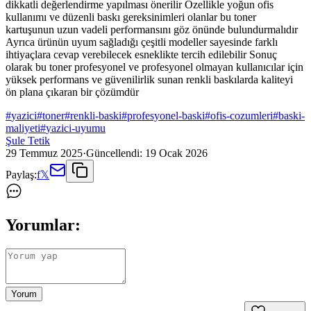
dikkatli değerlendirme yapılması önerilir Özellikle yoğun ofis
kullanımı ve düzenli baskı gereksinimleri olanlar bu toner
kartuşunun uzun vadeli performansını göz önünde bulundurmalıdır
Ayrıca ürünün uyum sağladığı çeşitli modeller sayesinde farklı
ihtiyaçlara cevap verebilecek esneklikte tercih edilebilir Sonuç
olarak bu toner profesyonel ve profesyonel olmayan kullanıcılar için
yüksek performans ve güvenilirlik sunan renkli baskılarda kaliteyi
ön plana çıkaran bir çözümdür
#
yazici
#
toner
#
renkli-baski
#
profesyonel-baski
#
ofis-cozumleri
#
baski-
maliyeti
#
yazici-uyumu
Şule Tetik
29 Temmuz 2025
·
Güncellendi:
19 Ocak 2026
Paylaş:
f
𝕏
Yorumlar:
Yorum