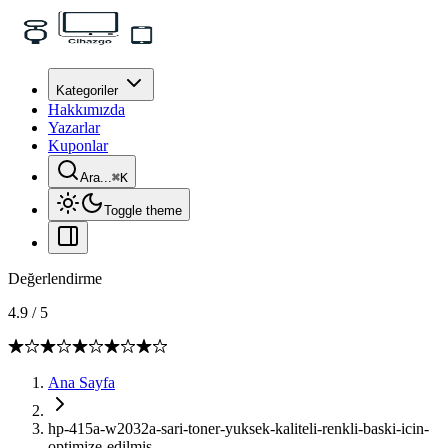
Kategoriler
Hakkımızda
Yazarlar
Kuponlar
Ara...
⌘
K
Toggle theme
Değerlendirme
4.9
/
5
Ana Sayfa
hp-415a-w2032a-sari-toner-yuksek-kaliteli-renkli-baski-icin-
optimize-edilmis