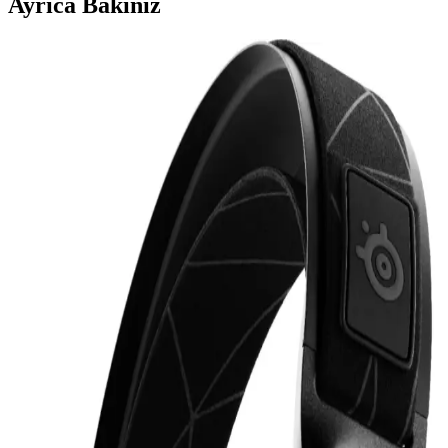
Ayrıca Bakınız
İş Görüşmeleri İçin Sony XM5 ve Bose
Kulaklıkların Performans ve Konfor Analizi
Sony XM5 ve Bose kulaklıklar, iş görüşmelerinde ses netliği,
mikrofon hassasiyeti ve konfor açısından değerlendirilir. Sony XM5,
mikrofon kalitesi ve aktif gürültü engelleme ile öne çıkar.
Günlük Hayatta En Çok Tercih Edilen Faydalı
Teknoloji Hediyeleri ve Kullanım Alanları
Günlük hayatta sık kullanılan teknoloji hediyeleri arasında
powerbankler, kablosuz kulaklıklar, akıllı ev ürünleri ve sağlık
teknolojileri öne çıkıyor. Bu ürünler, kullanıcıların rutinlerini
kolaylaştırıyor ve gerçek ihtiyaçlara çözüm sunuyor.
MOBAX Lila Bluetoothlu Işıklı Oyuncu Kulaklığı
Çocuklar ve Gençler İçin Şık ve Fonksiyonel
MOBAX Lila, renkli tasarımı, yüksek ses kalitesi ve kablosuz
kullanım özelliğiyle çocuklar ve gençler için ideal, ergonomik ve şık