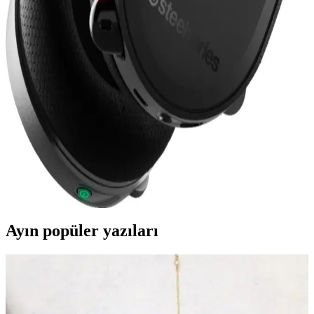
Kulaklık Yedek Parçaları Seçimi ve Kullanımı:
Kalite ve Uyumun Önemi
Gelişen teknolojiyle kulaklıkların yedek parçaları, performansı
korumak ve ömrü uzatmak için kritik öneme sahiptir. Uygun ve
kaliteli parçalarla kulaklığınızı yenileyin.
SteelSeries Arctis 7: Yüksek Performanslı Kablosuz
Oyun Kulaklığı Özellikleri ve Avantajları
SteelSeries Arctis 7, yüksek kaliteli ses, uzun pil ömrü ve çok
platform uyumluluğu ile öne çıkan kablosuz oyun kulaklığıdır.
Profesyonel ve günlük kullanım için ideal, detaylı ses ve konfor
sunar.
Ayın popüler yazıları