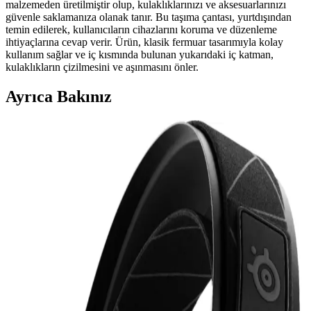
malzemeden üretilmiştir olup, kulaklıklarınızı ve aksesuarlarınızı
güvenle saklamanıza olanak tanır. Bu taşıma çantası, yurtdışından
temin edilerek, kullanıcıların cihazlarını koruma ve düzenleme
ihtiyaçlarına cevap verir. Ürün, klasik fermuar tasarımıyla kolay
kullanım sağlar ve iç kısmında bulunan yukarıdaki iç katman,
kulaklıkların çizilmesini ve aşınmasını önler.
Ayrıca Bakınız
İş Görüşmeleri İçin Sony XM5 ve Bose
Kulaklıkların Performans ve Konfor Analizi
Sony XM5 ve Bose kulaklıklar, iş görüşmelerinde ses netliği,
mikrofon hassasiyeti ve konfor açısından değerlendirilir. Sony XM5,
mikrofon kalitesi ve aktif gürültü engelleme ile öne çıkar.
Günlük Hayatta En Çok Tercih Edilen Faydalı
Teknoloji Hediyeleri ve Kullanım Alanları
Günlük hayatta sık kullanılan teknoloji hediyeleri arasında
powerbankler, kablosuz kulaklıklar, akıllı ev ürünleri ve sağlık
teknolojileri öne çıkıyor. Bu ürünler, kullanıcıların rutinlerini