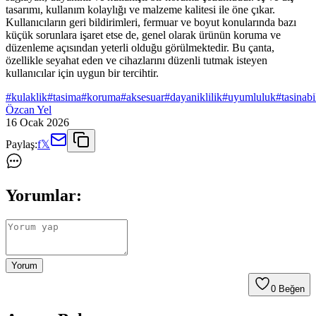
tasarımı, kullanım kolaylığı ve malzeme kalitesi ile öne çıkar.
Kullanıcıların geri bildirimleri, fermuar ve boyut konularında bazı
küçük sorunlara işaret etse de, genel olarak ürünün koruma ve
düzenleme açısından yeterli olduğu görülmektedir. Bu çanta,
özellikle seyahat eden ve cihazlarını düzenli tutmak isteyen
kullanıcılar için uygun bir tercihtir.
#
kulaklik
#
tasima
#
koruma
#
aksesuar
#
dayaniklilik
#
uyumluluk
#
tasinabi
Özcan Yel
16 Ocak 2026
Paylaş:
f
𝕏
Yorumlar:
Yorum
0
Beğen