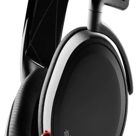
bir oyuncu kulaklığıdır.
2. Nesil AirPods Pro ile Kablosuz Ses Deneyiminde
Yenilikler ve Gelişmeler
2. nesil AirPods Pro, gelişmiş ses kalitesi, aktif gürültü engelleme ve
uzun pil ömrü ile kablosuz ses deneyimini yeniden tanımlıyor.
Kullanıcı konforu ve teknolojik yeniliklerle öne çıkıyor.
Lenovo Lp1s ve Lp40 Pro Kablosuz Kulaklık
Karşılaştırması: Özellikler ve Kullanıcı Yorumları
Lenovo Lp1s ve Lp40 Pro kablosuz kulaklıkların özellikleri,
kullanıcı yorumları ve karşılaştırmalarıyla ilgili kapsamlı bilgiler
içerir.
Corsair Void RGB Elite USB Carbon Kulaklık:
Yüksek Ses ve Konfor Sunan Oyun Kulaklığı
Corsair Void RGB Elite USB Carbon, yüksek kaliteli ses, konfor ve
özelleştirilebilir RGB aydınlatma ile oyun ve müzik deneyimini
artıran profesyonel kulaklık. Dayanıklı yapısı ve mikrofon
özellikleriyle öne çıkar.