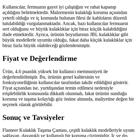
Kullanıcılar, fermuarın gayet iyi çalıştığını ve rahat kapanıp
açıldığını belirtmektedir. Malzemenin kulaklığı koruma açısından
yeterli olduğu ve iç kısmında bulunan filesi ile kabloların düzenli
tutulabildiği vurgulanmaktadır. Ancak, bazı kullanıcılar fermuarın
sert olduğunu ve büyük kulaklıklar için biraz küçük kalabildiğini
ifade etmektedir. Ayrıca, ürünün boyutlarının JBL kulaklıklar gibi
büyük modellerle uyumlu olduğu, fakat daha küçük kulaklıklar için
biraz fazla büyük olabileceği gözlemlenmiştir.
Fiyat ve Değerlendirme
Ürün, 4.6 puanlık yüksek bir kullanıcı memnuniyeti ile
değerlendirilmiştir. Bu, ürünün genel kalitesinin ve
fonksiyonelliğinin kullanıcılar tarafından takdir edildiğini gösterir.
Fiyat açısından ise, yurtdışından temin edilmesi nedeniyle
erişilebilirlik konusunda dikkatli olunmalı, fakat ürünün sunduğu
koruma ve taşıma kolaylığı göz önüne alınında, maliyetine değen bir
seçenek olarak görülebilir.
Sonuç ve Tavsiyeler
Flameer Kulaklık Taşıma Çantası, çeşitli kulaklık modelleriyle uyum
sağlayan, dayanıklı ve kullanışlı bir koruma çözümüdür. İç ve dış