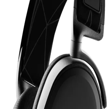
kolaylaştırıyor ve gerçek ihtiyaçlara çözüm sunuyor.
MOBAX Lila Bluetoothlu Işıklı Oyuncu Kulaklığı
Çocuklar ve Gençler İçin Şık ve Fonksiyonel
MOBAX Lila, renkli tasarımı, yüksek ses kalitesi ve kablosuz
kullanım özelliğiyle çocuklar ve gençler için ideal, ergonomik ve şık
bir oyuncu kulaklığıdır.
2. Nesil AirPods Pro ile Kablosuz Ses Deneyiminde
Yenilikler ve Gelişmeler
2. nesil AirPods Pro, gelişmiş ses kalitesi, aktif gürültü engelleme ve
uzun pil ömrü ile kablosuz ses deneyimini yeniden tanımlıyor.
Kullanıcı konforu ve teknolojik yeniliklerle öne çıkıyor.
Lenovo Lp1s ve Lp40 Pro Kablosuz Kulaklık
Karşılaştırması: Özellikler ve Kullanıcı Yorumları
Lenovo Lp1s ve Lp40 Pro kablosuz kulaklıkların özellikleri,
kullanıcı yorumları ve karşılaştırmalarıyla ilgili kapsamlı bilgiler
içerir.