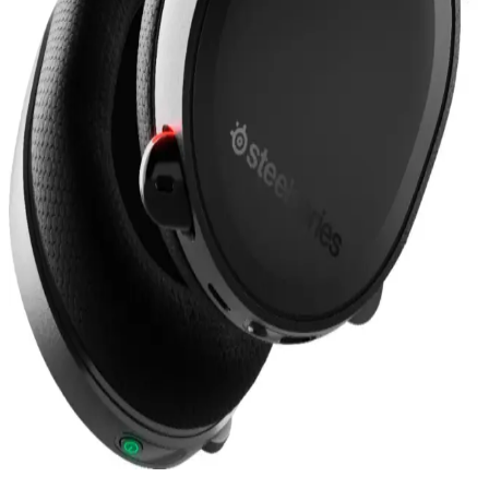
Corsair Void RGB Elite USB Carbon Kulaklık:
Yüksek Ses ve Konfor Sunan Oyun Kulaklığı
Corsair Void RGB Elite USB Carbon, yüksek kaliteli ses, konfor ve
özelleştirilebilir RGB aydınlatma ile oyun ve müzik deneyimini
artıran profesyonel kulaklık. Dayanıklı yapısı ve mikrofon
özellikleriyle öne çıkar.
Kulaklık Yedek Parçaları Seçimi ve Kullanımı:
Kalite ve Uyumun Önemi
Gelişen teknolojiyle kulaklıkların yedek parçaları, performansı
korumak ve ömrü uzatmak için kritik öneme sahiptir. Uygun ve
kaliteli parçalarla kulaklığınızı yenileyin.
SteelSeries Arctis 7: Yüksek Performanslı Kablosuz
Oyun Kulaklığı Özellikleri ve Avantajları
SteelSeries Arctis 7, yüksek kaliteli ses, uzun pil ömrü ve çok
platform uyumluluğu ile öne çıkan kablosuz oyun kulaklığıdır.
Profesyonel ve günlük kullanım için ideal, detaylı ses ve konfor
sunar.