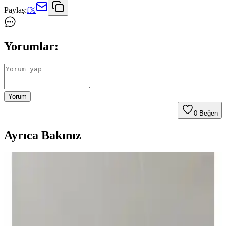
Paylaş:
f
𝕏
Yorumlar:
Yorum
0
Beğen
Ayrıca Bakınız
Apple Watch Uyumlu Asfal Kordonları: Şık ve
Konforlu Saat Aksesuarları
Yüksek kaliteli kumaş ve esnek malzemeden üretilen Asfal Apple
Watch kordonları, çeşitli boyut ve renk seçenekleriyle şıklık ve
konforu bir arada sunar, kolay takıp çıkarma özelliğiyle pratik
kullanım sağlar.