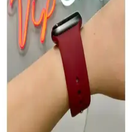
Apple Watch Series 6 ve Apple Hesap Güvenliği:
Güncel Sorunlar ve Çözüm Yolları
Apple Watch Series 6 ve Apple ID sorunlarına odaklanan bu içerik,
güvenlik önlemleri ve çözüm yollarını detaylandırarak kullanıcıların
deneyimini artırmayı hedefler.
Apple Watch için Uyumlu Silikon Kordon
İncelemesi ve Kullanıcı Deneyimleri
Apple Watch uyumlu silikon kordonlar, şık tasarımı, konforu ve
dayanıklılığıyla günlük kullanım için ideal. Renk seçenekleri ve
yüksek kalite malzeme, kullanıcı memnuniyetini artırıyor.
Asfal Metal Başlıklı Apple Watch Kayışı: 42–49 mm
uyumlu, Watch Ultra için şık tasarım
Asfal Metal Başlıklı Apple Watch Kayışı, 42–49 mm aralığında
uyum sağlar ve Watch Ultra ile uyumludur. Dayanıklı metal başlık,
yumuşak iç yüzey ve estetik kumaş hissi konforu artırır; montaj
kolaylığı ve kilit güvenilirliği ise değişkenlik gösterir.
Apple Watch Series 10 ve 11 46 mm için dayanıklı