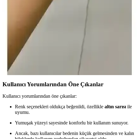
ve şık koruyucu kılıf seçenekleri
İki farklı Apple Watch koruyucu ürününü karşılaştırıyoruz.
Dayanıklılık, kullanım kolaylığı ve estetik özellikleriyle cihazınızı
güvenle koruyan seçenekler hakkında detaylar burada.
Vip Case Uyumlu Apple Watch Spor Silikon
Kayışları Detaylı İnceleme
Vip Case tarafından tasarlanan silikon kayışlar, Apple Watch
modelleriyle uyumlu, hafif, dayanıklı ve çeşitli renk seçenekleriyle
kullanımı kolay, uzun ömürlü saat aksesuarlarıdır.
Kullanıcı Yorumlarından Öne Çıkanlar
Kullanıcı yorumlarından öne çıkanlar:
Renk seçenekleri oldukça beğenildi, özellikle
altın sarısı
ile
uyumu.
Yumuşak yüzeyi sayesinde konforlu bir kullanım sunuyor.
Ancak, bazı kullanıcılar bedenin küçük gelmesinden ve kalın
bileklerde kullanım zorluğundan şikayetçi oldu.