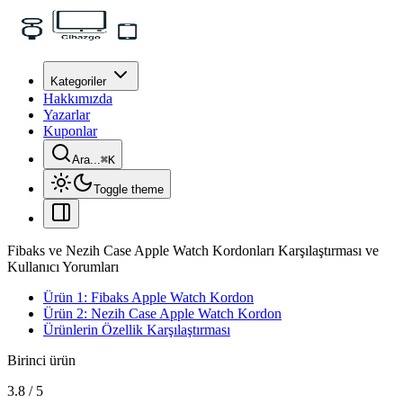
Kategoriler
Hakkımızda
Yazarlar
Kuponlar
Ara...
⌘
K
Toggle theme
Fibaks ve Nezih Case Apple Watch Kordonları Karşılaştırması ve
Kullanıcı Yorumları
Ürün 1: Fibaks Apple Watch Kordon
Ürün 2: Nezih Case Apple Watch Kordon
Ürünlerin Özellik Karşılaştırması
Birinci ürün
3.8
/
5