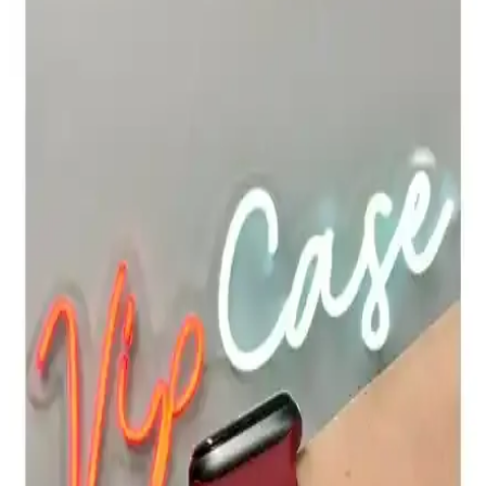
Fibaks Apple Watch Kordon ve Bileklikleri: Kalite
ve Estetiğin Birleşimi
Fibaks markasının silikon Apple Watch kayışları, çeşitli renk ve
boyut seçenekleriyle dayanıklı ve şık tasarımıyla günlük kullanım
için ideal.
Mahzen Watch Uyumlu Seri: Şık ve Dayanıklı
Apple Watch Kordonu Özellikleri ve Kullanım
Avantajları
Mahzen Watch Uyumlu Seri, şık tasarımı ve dayanıklı
malzemeleriyle Apple Watch kullanıcılarına uygun, kolay takıp
çıkarılan ve çeşitli renk seçenekleriyle öne çıkan bir saat kayışıdır.
Apple Watch Series 6 ve Apple Hesap Güvenliği:
Güncel Sorunlar ve Çözüm Yolları
Apple Watch Series 6 ve Apple ID sorunlarına odaklanan bu içerik,
güvenlik önlemleri ve çözüm yollarını detaylandırarak kullanıcıların
deneyimini artırmayı hedefler.