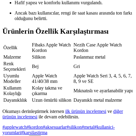
Hafif yapısı ve konforlu kullanımı vurgulandı.
Ancak bazı kullanıcılar, rengi ile saat kasası arasında ton farkı
olduğunu belirtti.
Ürünlerin Özellik Karşılaştırması
Fibaks Apple Watch
Nezih Case Apple Watch
Özellik
Kordon
Kordon
Malzeme
Silikon
Paslanmaz metal
Renk
Bej
Gri
Seçenekleri
Uyumlu
Apple Watch
Apple Watch Seri 3, 4, 5, 6, 7,
Modeller
41/40/38 mm
8, 9 ve SE
Kullanım
Kolay takma ve
Mıknatıslı ve ayarlanabilir yapı
Kolaylığı
çıkarma
Dayanıklılık
Uzun ömürlü silikon
Dayanıklı metal malzeme
Okumayı derinleştirmek istersen
ilk ürünün incelemesi
ve
diğer
ürünün incelemesi
ile devam edebilirsin.
#
applewatch
#
kordon
#
aksesuarlar
#
silikon
#
metal
#
kullanici-
yorumlari
#
karsilastirma