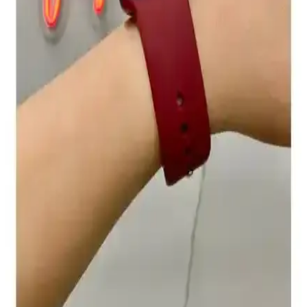
Apple Watch için Uyumlu Silikon Kordon
İncelemesi ve Kullanıcı Deneyimleri
Apple Watch uyumlu silikon kordonlar, şık tasarımı, konforu ve
dayanıklılığıyla günlük kullanım için ideal. Renk seçenekleri ve
yüksek kalite malzeme, kullanıcı memnuniyetini artırıyor.
Asfal Metal Başlıklı Apple Watch Kayışı: 42–49 mm
uyumlu, Watch Ultra için şık tasarım
Asfal Metal Başlıklı Apple Watch Kayışı, 42–49 mm aralığında
uyum sağlar ve Watch Ultra ile uyumludur. Dayanıklı metal başlık,
yumuşak iç yüzey ve estetik kumaş hissi konforu artırır; montaj
kolaylığı ve kilit güvenilirliği ise değişkenlik gösterir.
Apple Watch Series 10 ve 11 46 mm için dayanıklı
ve şık koruyucu kılıf seçenekleri
İki farklı Apple Watch koruyucu ürününü karşılaştırıyoruz.
Dayanıklılık, kullanım kolaylığı ve estetik özellikleriyle cihazınızı
güvenle koruyan seçenekler hakkında detaylar burada.
Vip Case Uyumlu Apple Watch Spor Silikon