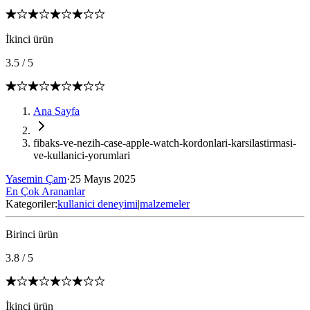
İkinci ürün
3.5
/
5
Ana Sayfa
fibaks-ve-nezih-case-apple-watch-kordonlari-karsilastirmasi-
ve-kullanici-yorumlari
Yasemin Çam
·
25 Mayıs 2025
En Çok Arananlar
Kategoriler:
kullanici deneyimi
|
malzemeler
Birinci ürün
3.8
/
5
İkinci ürün