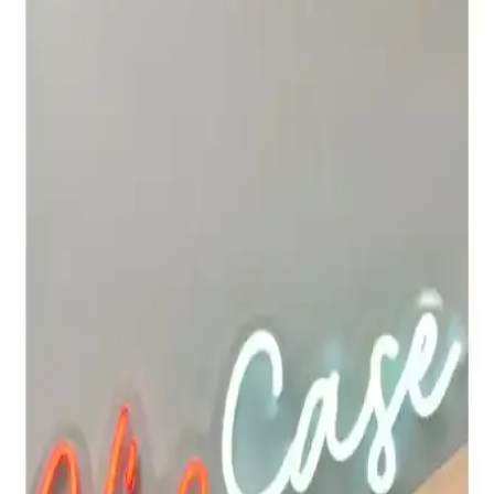
Apple Watch Uyumlu Asfal Kordonları: Şık ve
Konforlu Saat Aksesuarları
Yüksek kaliteli kumaş ve esnek malzemeden üretilen Asfal Apple
Watch kordonları, çeşitli boyut ve renk seçenekleriyle şıklık ve
konforu bir arada sunar, kolay takıp çıkarma özelliğiyle pratik
kullanım sağlar.
Fibaks Apple Watch Kordon ve Bileklikleri: Kalite
ve Estetiğin Birleşimi
Fibaks markasının silikon Apple Watch kayışları, çeşitli renk ve
boyut seçenekleriyle dayanıklı ve şık tasarımıyla günlük kullanım
için ideal.
Mahzen Watch Uyumlu Seri: Şık ve Dayanıklı
Apple Watch Kordonu Özellikleri ve Kullanım
Avantajları
Mahzen Watch Uyumlu Seri, şık tasarımı ve dayanıklı
malzemeleriyle Apple Watch kullanıcılarına uygun, kolay takıp
çıkarılan ve çeşitli renk seçenekleriyle öne çıkan bir saat kayışıdır.