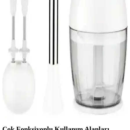
Fakir Retroplex Rosie ile Karaca Mastermaid Chef
Pro çift kollu mikser karşılaştırması
Bu karşılaştırmada Fakir Retroplex Rosie ile Karaca Mastermaid
Chef Pro çift kollu stand mikserlerin güç, kapasite, tasarım,
aksesuarlar, güvenlik ve temizlik açısından farkları ayrıntılı olarak
ele alınır; kullanıcı yorumları özetlenir.
Fakir Starky Eco Power 800W 2'si 1 Arada Dikey
Elektrikli Süpürge Özellikleri ve Kullanıcı Yorumları
Fakir Starky Eco Power 800W 2'si 1 arada dik süpürge, yüksek
performans ve enerji verimliliği sunar. Hafif tasarımı ve çok
fonksiyonlu kullanımıyla günlük temizlikte avantaj sağlar.
Fakir Tilia 1000 Watt Çok Fonksiyonlu Blender Seti
Yüksek Performans ve Dayanıklılık
Fakir Tilia 1000 Watt blender seti, yüksek performanslı motoru ve
çok fonksiyonlu tasarımıyla mutfakta çeşitli ihtiyaçlara cevap verir,
dayanıklı ve kullanışlıdır.
Çok Fonksiyonlu Kullanım Alanları