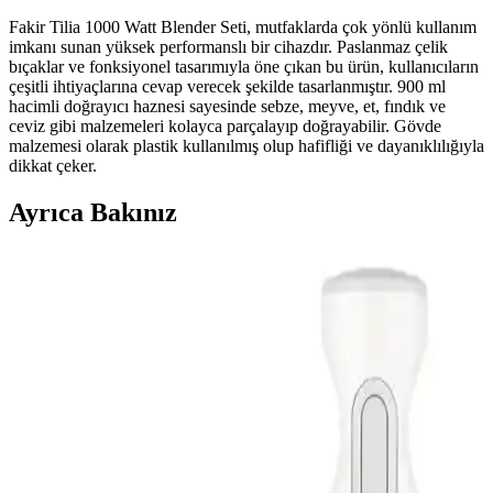
Fakir Tilia 1000 Watt Blender Seti, mutfaklarda çok yönlü kullanım
imkanı sunan yüksek performanslı bir cihazdır. Paslanmaz çelik
bıçaklar ve fonksiyonel tasarımıyla öne çıkan bu ürün, kullanıcıların
çeşitli ihtiyaçlarına cevap verecek şekilde tasarlanmıştır. 900 ml
hacimli doğrayıcı haznesi sayesinde sebze, meyve, et, fındık ve
ceviz gibi malzemeleri kolayca parçalayıp doğrayabilir. Gövde
malzemesi olarak plastik kullanılmış olup hafifliği ve dayanıklılığıyla
dikkat çeker.
Ayrıca Bakınız
Fakir toz torbasız süpürge modelleriyle hijyen ve
pratik temizlik çözümleri
Fakir toz torbasız süpürgeler, hijyen, ekonomik ve yüksek
performans sunarak temizlikte devrim yaratıyor. Hafif ve çok
fonksiyonlu modelleriyle ev temizliği artık daha kolay ve sağlıklı.
Türk Kahvesi Makinesi Karşılaştırması Fakir Mono
Rouge ve Karaca Hüps