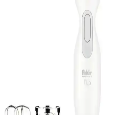
Fakir toz torbasız süpürgeler, hijyen, ekonomik ve yüksek
performans sunarak temizlikte devrim yaratıyor. Hafif ve çok
fonksiyonlu modelleriyle ev temizliği artık daha kolay ve sağlıklı.
Türk Kahvesi Makinesi Karşılaştırması Fakir Mono
Rouge ve Karaca Hüps
Fakir Mono Rouge ve Karaca Hüps kahve makineleri, kullanım
kolaylığı, kahve kalitesi ve tasarım açısından karşılaştırıldı.
Fakir Freelander NH 5056 Toz Torbasız Elektrikli
Süpürge Detaylı İnceleme ve Özellikleri
Fakir Freelander NH 5056, yüksek emiş gücü ve toz torbasız
tasarımıyla modern temizlik çözümleri sunar. HEPA filtresi ve sessiz
çalışma özelliğiyle sağlıklı ve pratik kullanım sağlar.
Fakir Mr Cheff Quadro ve Speed Quadro Blender
Setleri Karşılaştırması ve Özellikleri
Fakir'in iki güçlü blender seti, Mr Cheff Quadro ve Speed
Quadro'nun özellikleri, performansları ve kullanıcı deneyimleri
detaylı şekilde inceleniyor. Hangi ürün sizin için uygun?