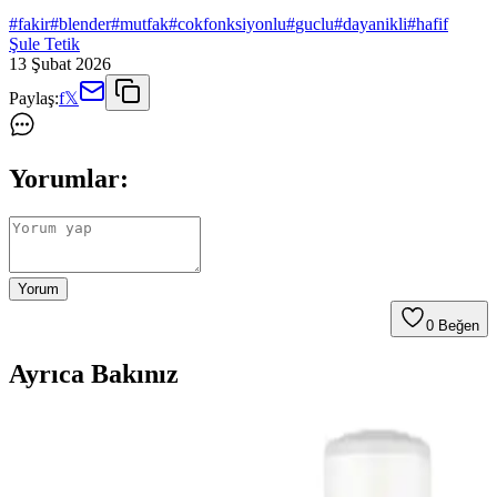
#
fakir
#
blender
#
mutfak
#
cokfonksiyonlu
#
guclu
#
dayanikli
#
hafif
Şule Tetik
13 Şubat 2026
Paylaş:
f
𝕏
Yorumlar:
Yorum
0
Beğen
Ayrıca Bakınız
Fakir toz torbasız süpürge modelleriyle hijyen ve
pratik temizlik çözümleri