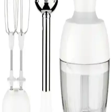
Fakir Bestea ve Fakir Chaimood Çay Makinesi
Karşılaştırması 2023
Fakir Bestea ve Fakir Chaimood modellerinin güç, malzeme, tasarım
ve kullanıcı geri bildirimleriyle detaylı karşılaştırması.
Fakir Retroplex Rosie ile Karaca Mastermaid Chef
Pro çift kollu mikser karşılaştırması
Bu karşılaştırmada Fakir Retroplex Rosie ile Karaca Mastermaid
Chef Pro çift kollu stand mikserlerin güç, kapasite, tasarım,
aksesuarlar, güvenlik ve temizlik açısından farkları ayrıntılı olarak
ele alınır; kullanıcı yorumları özetlenir.
Fakir Starky Eco Power 800W 2'si 1 Arada Dikey
Elektrikli Süpürge Özellikleri ve Kullanıcı Yorumları
Fakir Starky Eco Power 800W 2'si 1 arada dik süpürge, yüksek
performans ve enerji verimliliği sunar. Hafif tasarımı ve çok
fonksiyonlu kullanımıyla günlük temizlikte avantaj sağlar.
Fakir Tilia 1000 Watt Çok Fonksiyonlu Blender Seti