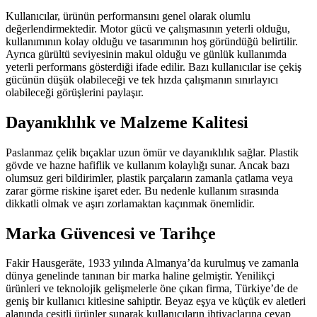
Kullanıcılar, ürünün performansını genel olarak olumlu
değerlendirmektedir. Motor gücü ve çalışmasının yeterli olduğu,
kullanımının kolay olduğu ve tasarımının hoş göründüğü belirtilir.
Ayrıca gürültü seviyesinin makul olduğu ve günlük kullanımda
yeterli performans gösterdiği ifade edilir. Bazı kullanıcılar ise çekiş
gücünün düşük olabileceği ve tek hızda çalışmanın sınırlayıcı
olabileceği görüşlerini paylaşır.
Dayanıklılık ve Malzeme Kalitesi
Paslanmaz çelik bıçaklar uzun ömür ve dayanıklılık sağlar. Plastik
gövde ve hazne hafiflik ve kullanım kolaylığı sunar. Ancak bazı
olumsuz geri bildirimler, plastik parçaların zamanla çatlama veya
zarar görme riskine işaret eder. Bu nedenle kullanım sırasında
dikkatli olmak ve aşırı zorlamaktan kaçınmak önemlidir.
Marka Güvencesi ve Tarihçe
Fakir Hausgeräte, 1933 yılında Almanya’da kurulmuş ve zamanla
dünya genelinde tanınan bir marka haline gelmiştir. Yenilikçi
ürünleri ve teknolojik gelişmelerle öne çıkan firma, Türkiye’de de
geniş bir kullanıcı kitlesine sahiptir. Beyaz eşya ve küçük ev aletleri
alanında çeşitli ürünler sunarak kullanıcıların ihtiyaçlarına cevap