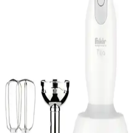
Fakir Mono Rouge ve Karaca Hüps kahve makineleri, kullanım
kolaylığı, kahve kalitesi ve tasarım açısından karşılaştırıldı.
Fakir Freelander NH 5056 Toz Torbasız Elektrikli
Süpürge Detaylı İnceleme ve Özellikleri
Fakir Freelander NH 5056, yüksek emiş gücü ve toz torbasız
tasarımıyla modern temizlik çözümleri sunar. HEPA filtresi ve sessiz
çalışma özelliğiyle sağlıklı ve pratik kullanım sağlar.
Fakir Mr Cheff Quadro ve Speed Quadro Blender
Setleri Karşılaştırması ve Özellikleri
Fakir'in iki güçlü blender seti, Mr Cheff Quadro ve Speed
Quadro'nun özellikleri, performansları ve kullanıcı deneyimleri
detaylı şekilde inceleniyor. Hangi ürün sizin için uygun?
Fakir Bestea ve Fakir Chaimood Çay Makinesi
Karşılaştırması 2023
Fakir Bestea ve Fakir Chaimood modellerinin güç, malzeme, tasarım
ve kullanıcı geri bildirimleriyle detaylı karşılaştırması.