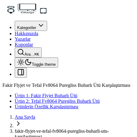
Kategoriler
Hakkımızda
Yazarlar
Kuponlar
Ara...
⌘
K
Toggle theme
Fakir Flyjet ve Tefal Fv8064 Puregliss Buharlı Ütü Karşılaştırması
Ürün 1: Fakir Flyjet Buharlı Ütü
Ürün 2: Tefal Fv8064 Puregliss Buharlı Ütü
Ürünlerin Özellik Karşılaştırması
Ana Sayfa
fakir-flyjet-ve-tefal-fv8064-puregliss-buharli-utu-
karsilastirmasi