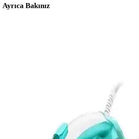
Ayrıca Bakınız
Philips Azur Performer GC3802/20: Güçlü ve
Verimli Buharlı Ütü Özellikleri ve Kullanıcı
Yorumları
Philips Azur Performer GC3802/20, 2400 watt gücü, etkili buhar
çıkışı ve kireç önleme sistemiyle üstün ütüleme deneyimi sunar.
Ergonomik tasarımı ve uzun su haznesiyle pratik kullanım sağlar.
Fakir Flyjet ve Tefal Fv8064 Puregliss Buharlı Ütü
Karşılaştırması
Fakir Flyjet ve Tefal Fv8064 Puregliss ütülerinin özellikleri,
performans ve kullanıcı yorumlarıyla detaylı karşılaştırması.
Kiwi KSI-646 ve Torima KY-003 Buharlı Ütülerin
Detaylı Karşılaştırması
Kiwi KSI-646 ve Torima KY-003 modellerinin özellikleri, kullanım
alanları ve kullanıcı yorumlarıyla detaylı karşılaştırması, doğru ütü