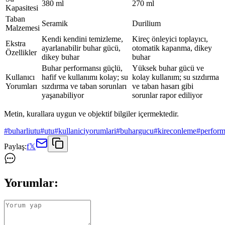
380 ml
270 ml
Kapasitesi
Taban
Seramik
Durilium
Malzemesi
Kendi kendini temizleme,
Kireç önleyici toplayıcı,
Ekstra
ayarlanabilir buhar gücü,
otomatik kapanma, dikey
Özellikler
dikey buhar
buhar
Buhar performansı güçlü,
Yüksek buhar gücü ve
Kullanıcı
hafif ve kullanımı kolay; su
kolay kullanım; su sızdırma
Yorumları
sızdırma ve taban sorunları
ve taban hasarı gibi
yaşanabiliyor
sorunlar rapor ediliyor
Metin, kurallara uygun ve objektif bilgiler içermektedir.
#
buharliutu
#
utu
#
kullaniciyorumlari
#
buhargucu
#
kireconleme
#
perfor
Paylaş:
f
𝕏
Yorumlar: