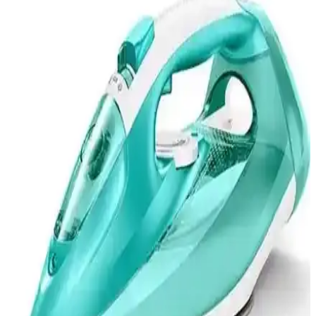
Detaylı Karşılaştırması
Kiwi KSI-646 ve Torima KY-003 modellerinin özellikleri, kullanım
alanları ve kullanıcı yorumlarıyla detaylı karşılaştırması, doğru ütü
seçimi için önemli bilgiler sunuyor.
Philips Azur GC4544/80 ve Tefal Fv8064 Puregliss
Buharlı Ütü Karşılaştırması ve Özellikleri
İki popüler buharlı ütü Philips Azur GC4544/80 ve Tefal Fv8064
Puregliss'in özellikleri, performansları ve kullanıcı yorumlarıyla
detaylı karşılaştırması. Hangi ütü sizin ihtiyaçlarınıza uygun?
Fakir Vivaldi ve Vestel V-Press 2000 Buharlı Ütü
Karşılaştırması ve Özellikleri
Fakir Vivaldi ve Vestel V-Press 2000 buharlı ütülerinin güç, buhar
basıncı, su tankı ve kullanım özellikleri karşılaştırmasıyla en uygun
seçimi yapın.
Kiwi Ksı 640 ve Torima KY-003 Taşınabilir Buharlı
Ütü Karşılaştırması