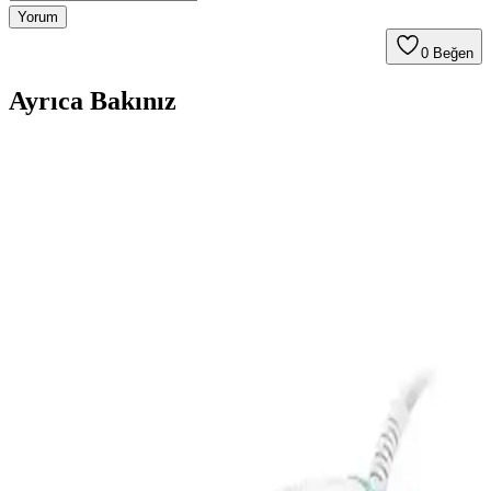
Yorum
0
Beğen
Ayrıca Bakınız
Philips Azur Performer GC3802/20: Güçlü ve
Verimli Buharlı Ütü Özellikleri ve Kullanıcı
Yorumları
Philips Azur Performer GC3802/20, 2400 watt gücü, etkili buhar
çıkışı ve kireç önleme sistemiyle üstün ütüleme deneyimi sunar.
Ergonomik tasarımı ve uzun su haznesiyle pratik kullanım sağlar.
Fakir Flyjet ve Tefal Fv8064 Puregliss Buharlı Ütü
Karşılaştırması
Fakir Flyjet ve Tefal Fv8064 Puregliss ütülerinin özellikleri,
performans ve kullanıcı yorumlarıyla detaylı karşılaştırması.
Kiwi KSI-646 ve Torima KY-003 Buharlı Ütülerin