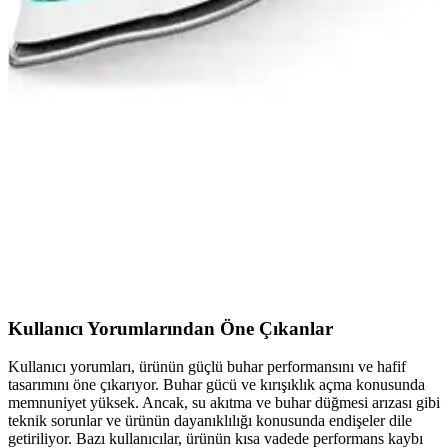
Arzum AR6025 ve Tefal Fv8064 Buharlı Ütü
Karşılaştırması Ürün Özellikleri ve Kullanıcı
Yorumları
Arzum AR6025 ve Tefal Fv8064 buharlı ütülerinin özellikleri,
kullanıcı yorumları ve performans karşılaştırmasıyla, doğru ütü
seçimi için kapsamlı bilgi sunuyoruz.
Philips Azur GC4537/70: Güçlü ve Kullanışlı
Buharlı Ütü Performansı ve Özellikleri
2400 W güç ve yüksek buhar çıkışıyla Philips Azur GC4537/70,
hızlı ısınır, kırışıklıkları giderir ve kullanımı kolaydır. Damlatmayan
tasarımıyla kıyafetlerinizi korur, ergonomik yapısıyla rahat ütüleme
sağlar.
Kullanıcı Yorumlarından Öne Çıkanlar
Kullanıcı yorumları, ürünün güçlü buhar performansını ve hafif
tasarımını öne çıkarıyor. Buhar gücü ve kırışıklık açma konusunda
memnuniyet yüksek. Ancak, su akıtma ve buhar düğmesi arızası gibi
teknik sorunlar ve ürünün dayanıklılığı konusunda endişeler dile
getiriliyor. Bazı kullanıcılar, ürünün kısa vadede performans kaybı