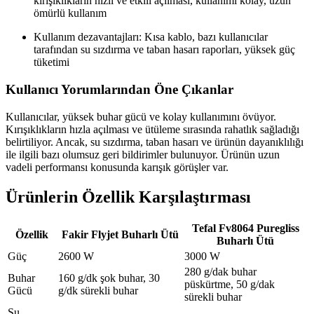
kırışıklıkların hızlı ve etkili açılması, kullanımı kolay, uzun
ömürlü kullanım
Kullanım dezavantajları: Kısa kablo, bazı kullanıcılar
tarafından su sızdırma ve taban hasarı raporları, yüksek güç
tüketimi
Kullanıcı Yorumlarından Öne Çıkanlar
Kullanıcılar, yüksek buhar gücü ve kolay kullanımını övüyor.
Kırışıklıkların hızla açılması ve ütüleme sırasında rahatlık sağladığı
belirtiliyor. Ancak, su sızdırma, taban hasarı ve ürünün dayanıklılığı
ile ilgili bazı olumsuz geri bildirimler bulunuyor. Ürünün uzun
vadeli performansı konusunda karışık görüşler var.
Ürünlerin Özellik Karşılaştırması
Tefal Fv8064 Puregliss
Özellik
Fakir Flyjet Buharlı Ütü
Buharlı Ütü
Güç
2600 W
3000 W
280 g/dak buhar
Buhar
160 g/dk şok buhar, 30
püskürtme, 50 g/dak
Gücü
g/dk sürekli buhar
sürekli buhar
Su