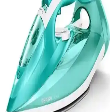
seçimi için önemli bilgiler sunuyor.
Philips Azur GC4544/80 ve Tefal Fv8064 Puregliss
Buharlı Ütü Karşılaştırması ve Özellikleri
İki popüler buharlı ütü Philips Azur GC4544/80 ve Tefal Fv8064
Puregliss'in özellikleri, performansları ve kullanıcı yorumlarıyla
detaylı karşılaştırması. Hangi ütü sizin ihtiyaçlarınıza uygun?
Fakir Vivaldi ve Vestel V-Press 2000 Buharlı Ütü
Karşılaştırması ve Özellikleri
Fakir Vivaldi ve Vestel V-Press 2000 buharlı ütülerinin güç, buhar
basıncı, su tankı ve kullanım özellikleri karşılaştırmasıyla en uygun
seçimi yapın.
Kiwi Ksı 640 ve Torima KY-003 Taşınabilir Buharlı
Ütü Karşılaştırması
Kiwi Ksı 640 ve Torima KY-003 modellerinin güç, buhar kapasitesi
ve kullanım özellikleri karşılaştırılarak, ihtiyaçlara uygun en iyi
taşınabilir buharlı ütü seçeneği sunuluyor.