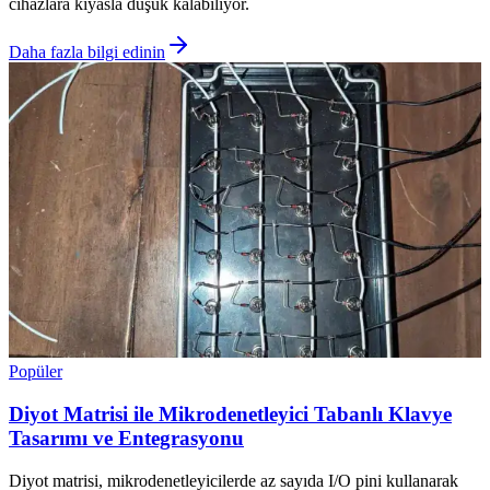
cihazlara kıyasla düşük kalabiliyor.
Daha fazla bilgi edinin
Popüler
Diyot Matrisi ile Mikrodenetleyici Tabanlı Klavye
Tasarımı ve Entegrasyonu
Diyot matrisi, mikrodenetleyicilerde az sayıda I/O pini kullanarak