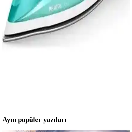
Kiwi Ksı 640 ve Torima KY-003 modellerinin güç, buhar kapasitesi
ve kullanım özellikleri karşılaştırılarak, ihtiyaçlara uygun en iyi
taşınabilir buharlı ütü seçeneği sunuluyor.
Arzum AR6025 ve Tefal Fv8064 Buharlı Ütü
Karşılaştırması Ürün Özellikleri ve Kullanıcı
Yorumları
Arzum AR6025 ve Tefal Fv8064 buharlı ütülerinin özellikleri,
kullanıcı yorumları ve performans karşılaştırmasıyla, doğru ütü
seçimi için kapsamlı bilgi sunuyoruz.
Philips Azur GC4537/70: Güçlü ve Kullanışlı
Buharlı Ütü Performansı ve Özellikleri
2400 W güç ve yüksek buhar çıkışıyla Philips Azur GC4537/70,
hızlı ısınır, kırışıklıkları giderir ve kullanımı kolaydır. Damlatmayan
tasarımıyla kıyafetlerinizi korur, ergonomik yapısıyla rahat ütüleme
sağlar.
Ayın popüler yazıları