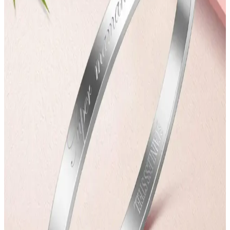
Seçenekleri ve Trendler
Kadınlar Günü'nde anlamlı hediye seçimleri için moda aksesuarları
ve elektronik gadgetlar arasından en şık ve kullanışlı seçenekleri
keşfedin. Kişisel tarz ve ihtiyaçlara uygun hediye önerileri burada.
Kadınlar Günü İçin Elektronik ve Aksesuar Hediye
Seçenekleri Rehberi
Kadınlar Günü için estetik ve kullanışlı elektronik ürünler ile
aksesuarlar, tarzı tamamlayan ve günlük yaşamı kolaylaştıran
seçenekler sunar. Bu rehberde hediye seçiminde dikkat edilmesi
gerekenler de yer alıyor.
Kadınlar Günü İçin Anlamlı ve Şık Çanta ve
Aksesuar Hediye Seçenekleri
Kadınlar Günü'nde anlamlı hediye arayışında olanlar için şık,
fonksiyonel ve teknolojik özelliklere sahip çanta ve aksesuarlar ideal
seçenekler sunuyor. Güncel tasarımlar ve tarzlara uygun ürünler
burada.
Kadınlar Günü İçin Güç ve Zarafet Temalı Bayan