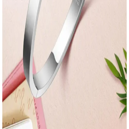
burada.
Kadınlar Günü İçin Güç ve Zarafet Temalı Bayan
Çantaları Tasarımları
Kadınlar Günü'ne özel tasarlanan bayan çantaları, güç ve zarafeti bir
arada sunuyor. Şık detaylar, dayanıklı materyaller ve fonksiyonellik
ile kadınların kendilerini ifade etmelerine olanak tanıyor.
Kadınlar Günü İçin Teknolojik ve Şık Elektronik
Aksesuar Seçenekleri
Kadınlar Günü için estetik ve fonksiyonel Bluetooth özellikli
aksesuarlar, şık tasarımlar ve kullanışlı teknolojik ürünler ideal
hediye seçenekleri sunar. Modern ve kullanışlı ürünlerle anlamlı bir
hediye verme fırsatı yakalayın.
Kadınlar Günü İçin İlham Verici Mesajlı
Aksesuarlar ve Özel Tasarımlar
Kadınlar Günü'nde anlamlı ve şık aksesuarlar ile güç ve sevgi
temalarını yansıtan ürünler, özel tasarımlar ve hediye seçenekleri
hakkında detaylar.