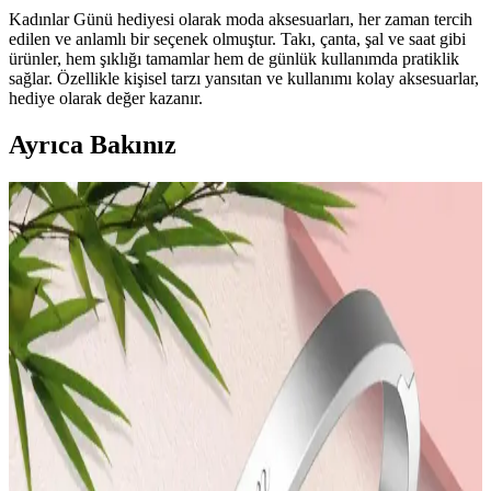
Kadınlar Günü hediyesi olarak moda aksesuarları, her zaman tercih
edilen ve anlamlı bir seçenek olmuştur. Takı, çanta, şal ve saat gibi
ürünler, hem şıklığı tamamlar hem de günlük kullanımda pratiklik
sağlar. Özellikle kişisel tarzı yansıtan ve kullanımı kolay aksesuarlar,
hediye olarak değer kazanır.
Ayrıca Bakınız
Kadınlar Günü İçin Elektronik ve Cihaz
Aksesuarlarıyla Anlamlı Hediye Seçenekleri
Kadınlar Günü için anlamlı elektronik aksesuarlar ve mesajlar
taşıyan ürünler, hem fonksiyonel hem de duygusal bağları
güçlendiren hediye seçenekleri sunar.
Kadınlar Günü İçin Anlamlı Moda Aksesuar
Seçenekleri ve Hediye Önerileri
Kadınlar Günü için anlamlı ve kullanışlı moda aksesuarları, tarzı
tamamlayan hediye seçenekleri ve trendler hakkında bilgiler içerir.
Kadınlar Günü İçin Moda ve Elektronik Hediye