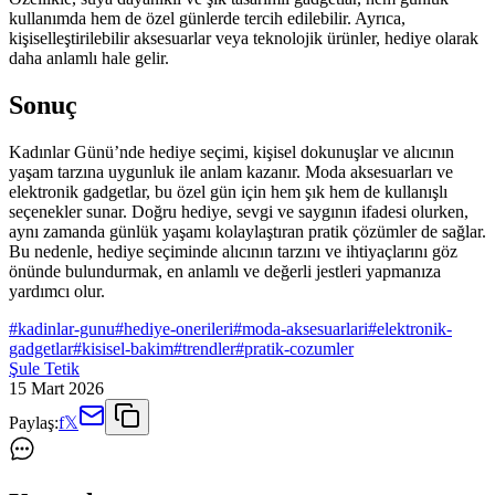
kullanımda hem de özel günlerde tercih edilebilir. Ayrıca,
kişiselleştirilebilir aksesuarlar veya teknolojik ürünler, hediye olarak
daha anlamlı hale gelir.
Sonuç
Kadınlar Günü’nde hediye seçimi, kişisel dokunuşlar ve alıcının
yaşam tarzına uygunluk ile anlam kazanır. Moda aksesuarları ve
elektronik gadgetlar, bu özel gün için hem şık hem de kullanışlı
seçenekler sunar. Doğru hediye, sevgi ve saygının ifadesi olurken,
aynı zamanda günlük yaşamı kolaylaştıran pratik çözümler de sağlar.
Bu nedenle, hediye seçiminde alıcının tarzını ve ihtiyaçlarını göz
önünde bulundurmak, en anlamlı ve değerli jestleri yapmanıza
yardımcı olur.
#
kadinlar-gunu
#
hediye-onerileri
#
moda-aksesuarlari
#
elektronik-
gadgetlar
#
kisisel-bakim
#
trendler
#
pratik-cozumler
Şule Tetik
15 Mart 2026
Paylaş:
f
𝕏