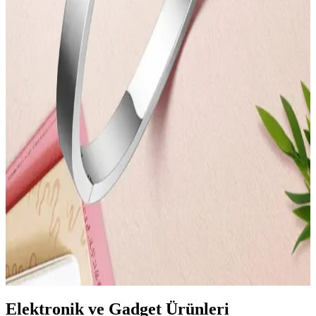
Çantaları Tasarımları
Kadınlar Günü'ne özel tasarlanan bayan çantaları, güç ve zarafeti bir
arada sunuyor. Şık detaylar, dayanıklı materyaller ve fonksiyonellik
ile kadınların kendilerini ifade etmelerine olanak tanıyor.
Kadınlar Günü İçin Teknolojik ve Şık Elektronik
Aksesuar Seçenekleri
Kadınlar Günü için estetik ve fonksiyonel Bluetooth özellikli
aksesuarlar, şık tasarımlar ve kullanışlı teknolojik ürünler ideal
hediye seçenekleri sunar. Modern ve kullanışlı ürünlerle anlamlı bir
hediye verme fırsatı yakalayın.
Kadınlar Günü İçin İlham Verici Mesajlı
Aksesuarlar ve Özel Tasarımlar
Kadınlar Günü'nde anlamlı ve şık aksesuarlar ile güç ve sevgi
temalarını yansıtan ürünler, özel tasarımlar ve hediye seçenekleri
hakkında detaylar.
Elektronik ve Gadget Ürünleri