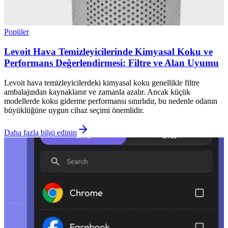
Popüler
Levoit Hava Temizleyicilerinde Kimyasal Koku ve
Performans Değerlendirmesi: Filtre ve Alan Uyumu
Levoit hava temizleyicilerdeki kimyasal koku genellikle filtre
ambalajından kaynaklanır ve zamanla azalır. Ancak küçük
modellerde koku giderme performansı sınırlıdır, bu nedenle odanın
büyüklüğüne uygun cihaz seçimi önemlidir.
Daha fazla bilgi edinin