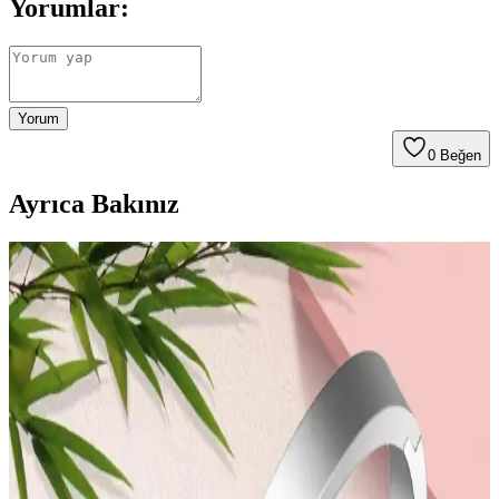
Yorumlar:
Yorum
0
Beğen
Ayrıca Bakınız
Kadınlar Günü İçin Elektronik ve Cihaz
Aksesuarlarıyla Anlamlı Hediye Seçenekleri
Kadınlar Günü için anlamlı elektronik aksesuarlar ve mesajlar
taşıyan ürünler, hem fonksiyonel hem de duygusal bağları
güçlendiren hediye seçenekleri sunar.
Kadınlar Günü İçin Anlamlı Moda Aksesuar
Seçenekleri ve Hediye Önerileri
Kadınlar Günü için anlamlı ve kullanışlı moda aksesuarları, tarzı