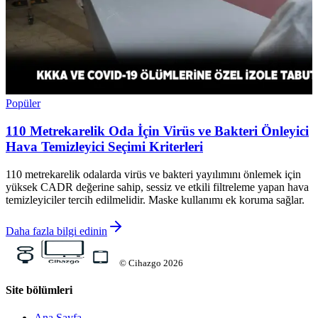
Popüler
110 Metrekarelik Oda İçin Virüs ve Bakteri Önleyici
Hava Temizleyici Seçimi Kriterleri
110 metrekarelik odalarda virüs ve bakteri yayılımını önlemek için
yüksek CADR değerine sahip, sessiz ve etkili filtreleme yapan hava
temizleyiciler tercih edilmelidir. Maske kullanımı ek koruma sağlar.
Daha fazla bilgi edinin
©
Cihazgo
2026
Site bölümleri
Ana Sayfa