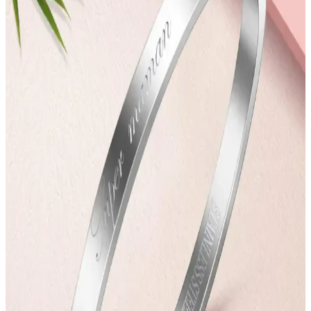
tamamlayan hediye seçenekleri ve trendler hakkında bilgiler içerir.
Kadınlar Günü İçin Moda ve Elektronik Hediye
Seçenekleri ve Trendler
Kadınlar Günü'nde anlamlı hediye seçimleri için moda aksesuarları
ve elektronik gadgetlar arasından en şık ve kullanışlı seçenekleri
keşfedin. Kişisel tarz ve ihtiyaçlara uygun hediye önerileri burada.
Kadınlar Günü İçin Elektronik ve Aksesuar Hediye
Seçenekleri Rehberi
Kadınlar Günü için estetik ve kullanışlı elektronik ürünler ile
aksesuarlar, tarzı tamamlayan ve günlük yaşamı kolaylaştıran
seçenekler sunar. Bu rehberde hediye seçiminde dikkat edilmesi
gerekenler de yer alıyor.
Kadınlar Günü İçin Anlamlı ve Şık Çanta ve
Aksesuar Hediye Seçenekleri
Kadınlar Günü'nde anlamlı hediye arayışında olanlar için şık,
fonksiyonel ve teknolojik özelliklere sahip çanta ve aksesuarlar ideal
seçenekler sunuyor. Güncel tasarımlar ve tarzlara uygun ürünler