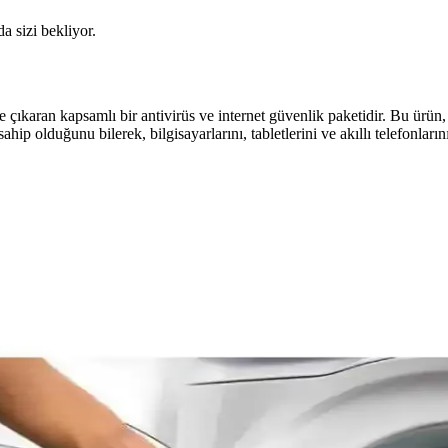
da sizi bekliyor.
 çıkaran kapsamlı bir antivirüs ve internet güvenlik paketidir. Bu ürün,
hip olduğunu bilerek, bilgisayarlarını, tabletlerini ve akıllı telefonların
eye Özgü Hale Gelmesi ve Taşınabilirlik Sorunu
arklı bilgisayarlarda taşınabilirliği azalıyor. Bu durum bulut hizmetler
 Performans ve Kullanıcı Deneyimleri
si ve performans açısından farklılık gösterir. Yan yana modeller eş zaman
 Alternatif Çözümler