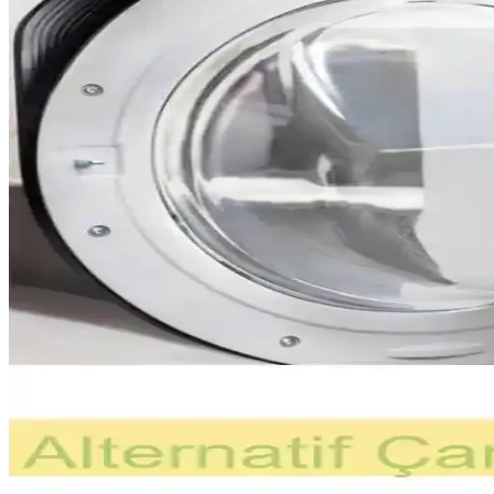
Bazı airfryer modelleri pişirme tamamlandığında sürekli bip sesi verir
Elektronik Lehimlemede Doğru Teknikler ve Yaygın H
Elektronik lehimleme sürecinde sık karşılaşılan hatalar ve doğru teknikl
yöntemleri sunuluyor.
Güç Kaynağı Test Cihazları ve Elektronik Yük Kulla
Güç kaynağı testleri, dirençler ve elektronik yük cihazlarıyla yapılır.
Fırın Isıtma Elemanı Arızası: Nedenleri, Sonuçları v
Fırın ısıtma elemanı arızaları, aşırı ısınma ve patlama sonucu ciddi yap
Kurutucuda Aşırı Tüylenme Sorunu: Nedenleri, Bakı
Kurutucularda tüy birikimi performansı düşürür ve yangın riski oluşturu
Çamaşır Kurutma Makinesinin Uzun Süre Çalışmasını
Kurutma makinelerinin uzun süre çalışmasının başlıca nedenleri zaman
güvenliği artırır.