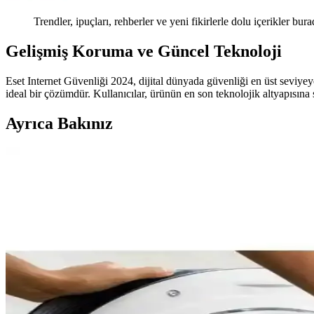
Trendler, ipuçları, rehberler ve yeni fikirlerle dolu içerikler bura
Gelişmiş Koruma ve Güncel Teknoloji
Eset Internet Güvenliği 2024, dijital dünyada güvenliği en üst seviyeye
ideal bir çözümdür. Kullanıcılar, ürünün en son teknolojik altyapısına sa
Ayrıca Bakınız
Windows 11 25H2 Sürümünde .lnk Dosyalarının Makin
Windows 11 25H2 sürümüyle .lnk dosyaları makineye özgü hale gelerek f
araştırılıyor.
Büyük Kapasiteli Çift Sepetli Air Fryerlar: Tasarım,
Büyük kapasiteli çift sepetli air fryerlar, tasarımına göre pişirme süre
deneyimleri ve güvenlik önemli.
Sürekli Uyarı Veren Airfryer Modelleri ve Teknolojik