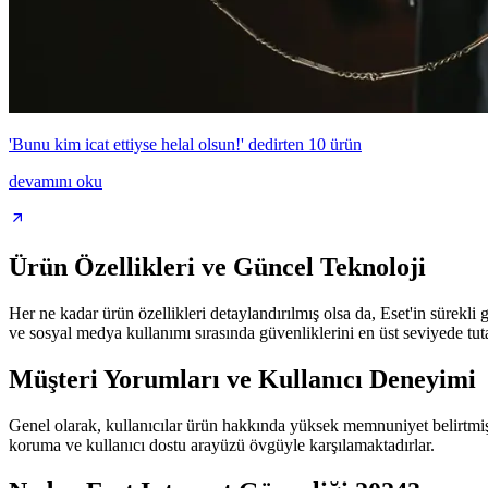
'Bunu kim icat ettiyse helal olsun!' dedirten 10 ürün
devamını oku
Ürün Özellikleri ve Güncel Teknoloji
Her ne kadar ürün özellikleri detaylandırılmış olsa da, Eset'in sürekli g
ve sosyal medya kullanımı sırasında güvenliklerini en üst seviyede tutab
Müşteri Yorumları ve Kullanıcı Deneyimi
Genel olarak, kullanıcılar ürün hakkında yüksek memnuniyet belirtmişler
koruma ve kullanıcı dostu arayüzü övgüyle karşılamaktadırlar.