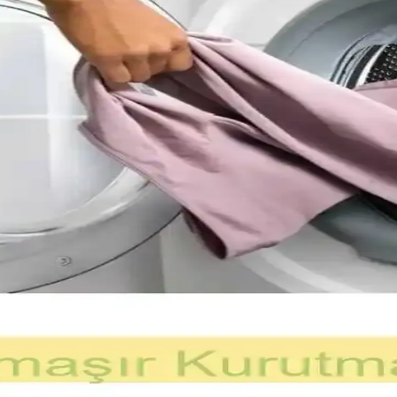
ken, uygulama ve akıllı ev entegrasyonları bu uyarı eksikliğini tamamlıyo
ataların Analizi
erin önemi, Reddit tartışmaları ve uygulamalı öneriler ışığında ele alını
nımının Temel Yöntemleri ve Avantajları
 Programlanabilir elektronik yükler test süreçlerini kolaylaştırır. Doğru
e Onarım Seçenekleri
ısal hasarlara yol açabilir. Onarım maliyetleri yüksek olup, kontrol kartı 
mı ve Güvenlik Önlemleri
r. Filtre sızdırmazlığı, hava kanalları ve tambur contaları düzenli kontro
n Nedenleri ve Alınacak Güvenlik Önlemleri
layıcı motoru arızası, nem sensörü sorunları ve ısıtma elemanı kısa d