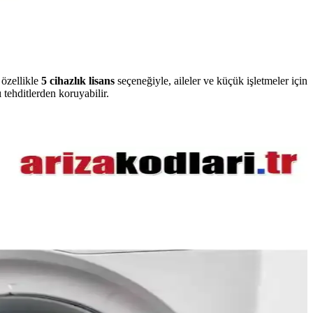
 özellikle
5 cihazlık lisans
seçeneğiyle, aileler ve küçük işletmeler için
ı tehditlerden koruyabilir.
inde kısayol kullanımını etkiliyor ve alternatif yöntemler
lı pişirme sunarken, üst üste modellerde süre uzar. Kullanıcı