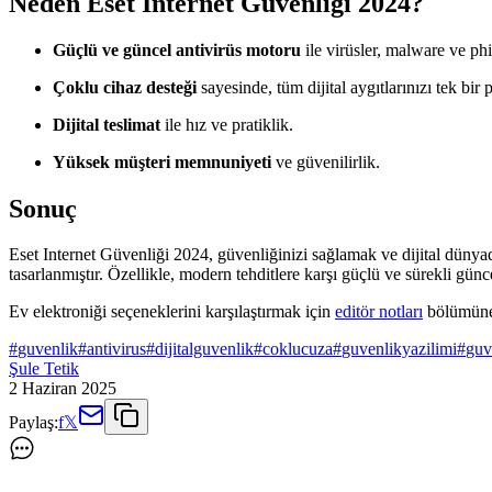
Neden Eset Internet Güvenliği 2024?
Güçlü ve güncel antivirüs motoru
ile virüsler, malware ve phi
Çoklu cihaz desteği
sayesinde, tüm dijital aygıtlarınızı tek bir
Dijital teslimat
ile hız ve pratiklik.
Yüksek müşteri memnuniyeti
ve güvenilirlik.
Sonuç
Eset Internet Güvenliği 2024, güvenliğinizi sağlamak ve dijital dünyada 
tasarlanmıştır. Özellikle, modern tehditlere karşı güçlü ve sürekli günc
Ev elektroniği seçeneklerini karşılaştırmak için
editör notları
bölümüne 
#
guvenlik
#
antivirus
#
dijitalguvenlik
#
coklucuza
#
guvenlikyazilimi
#
guv
Şule Tetik
2 Haziran 2025
Paylaş:
f
𝕏