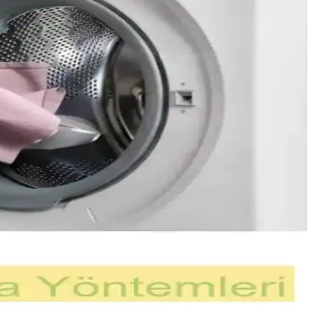
r. Alternatif çözümler ve güvenlik değerlendirmeleri de ele alınıyor.
yor. Lehimleme becerilerinin geliştirilmesi için pratik ve eğitim
 ekipman seçimi güvenlik ve doğruluk için önemlidir.
hasarları da dikkate alınmalıdır.
l edilmelidir. Detaylı temizlik önemlidir.
evresidir. Düzenli bakım ve evde olmadığınızda makineyi kapatmak