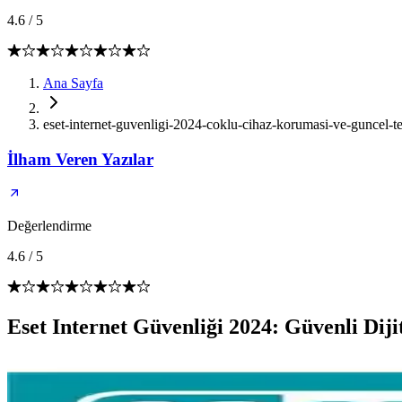
4.6
/
5
Ana Sayfa
eset-internet-guvenligi-2024-coklu-cihaz-korumasi-ve-guncel-te
İlham Veren Yazılar
Değerlendirme
4.6
/
5
Eset Internet Güvenliği 2024: Güvenli Diji