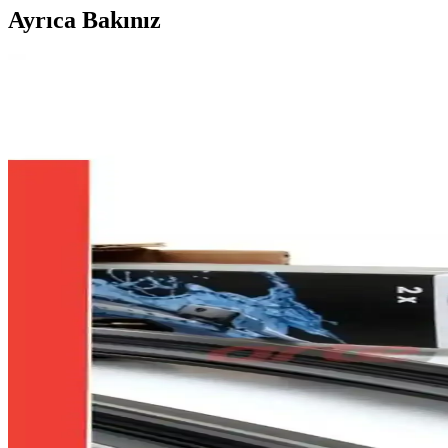
Ayrıca Bakınız
Rbw Ford Fiesta 6 Araca Özel Ön Muz Silecek Takı
2012-2017 Ford Fiesta modelleri için tasarlanmış, dayanıklı ve kolay m
İncirOTO ve Carub Silecek Lastiği Karşılaştırması:
İncirOTO ve Carub markalarının 70 cm silecek lastiklerini karşılaştır
Bosch Aerotwin Volkswagen Golf 7 2013-2017 Ön Muz
Volkswagen Golf 7 2013-2017 modelleri için tasarlanmış Bosch Aerotwi
Honda City için Bosch Arte Ön Silecek Takımı 2020-2
Bosch Arte Honda City ön silecek takımı, 2020-2024 modelleri için ta
Bosch Aerotwin Renault Clio 4 İçin Yüksek Performan
Bosch Aerotwin Renault Clio 4 ön silecek takımı, dayanıklı tasarımı ve 