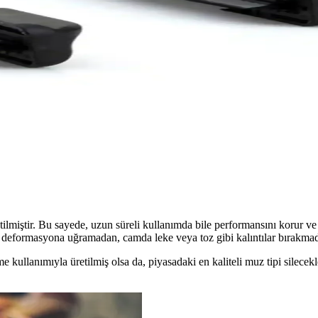
ler Güçlü ve Güvenilir Temizlik Çözümü
rlandı. Yüksek performans, sessizlik ve dayanıklılık sağlayarak ön camın
i Uzun Ömürlü ve Yüksek Performanslı
, uzun ömürlü, yüksek performanslı ve kolay montajlı sileceklerdir. Geni
rformans ve Güvenilirlik Sağlayan Çözüm
çin tasarlanmış, yüksek kaliteli, dayanıklı ve kolay montajlı, sessiz ç
lmiştir. Bu sayede, uzun süreli kullanımda bile performansını korur ve
a deformasyona uğramadan, camda leke veya toz gibi kalıntılar bırakmada
kullanımıyla üretilmiş olsa da, piyasadaki en kaliteli muz tipi silecekl