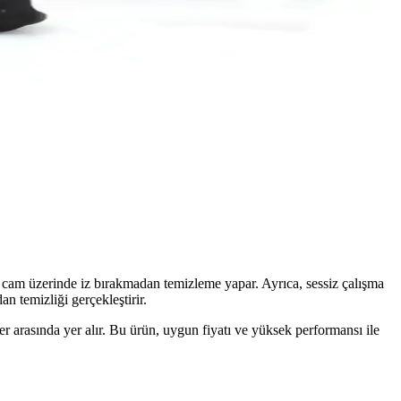
ızı temizler ve sürüş güvenliğinizi artırır.
ş uyumluluk ve sessiz çalışma özellikleriyle güvenilir temizlik sunar.
alışan ve üstün silme performansı sunan bir ürün.
 cam üzerinde iz bırakmadan temizleme yapar. Ayrıca, sessiz çalışma
n temizliği gerçekleştirir.
er arasında yer alır. Bu ürün, uygun fiyatı ve yüksek performansı ile