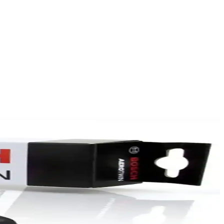
m temizliğinde üstün sonuçlar sağlar.
i ürün öne çıkıyor, detaylar burada.
nli sürüşler için ideal bir seçimdir.
rün
un ömürlü ve zorlu hava koşullarına uygun bir ürün.
taj ve sessiz çalışma özellikleriyle öne çıkar.