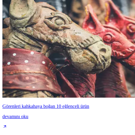
Görenleri kahkahaya boğan 10 eğlenceli ürün
devamını oku