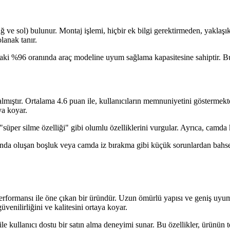
(sağ ve sol) bulunur. Montaj işlemi, hiçbir ek bilgi gerektirmeden, yaklaş
lanak tanır.
adaki %96 oranında araç modeline uyum sağlama kapasitesine sahiptir. Bu 
lmıştır. Ortalama 4.6 puan ile, kullanıcıların memnuniyetini göstermekte
ya koyar.
"süper silme özelliği" gibi olumlu özelliklerini vurgular. Ayrıca, camda 
ında oluşan boşluk veya camda iz bırakma gibi küçük sorunlardan bahse
formansı ile öne çıkan bir üründür. Uzun ömürlü yapısı ve geniş uyumlu
venilirliğini ve kalitesini ortaya koyar.
le kullanıcı dostu bir satın alma deneyimi sunar. Bu özellikler, ürünün te