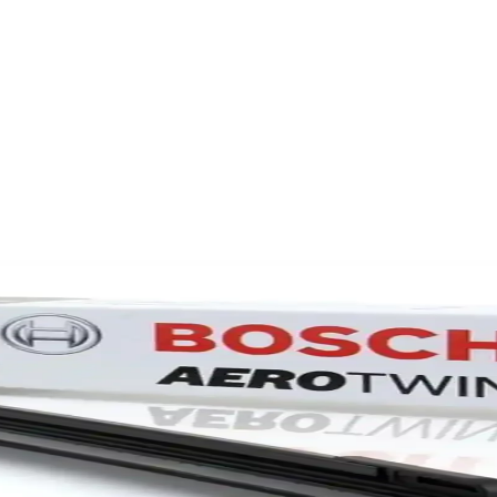
mı 2012-2017 Model Uyumlu
ontajlı ön muz silecek takımı. Sessiz ve etkili silme performansı ile ca
 Hangi Ürün Daha Performanslı
ıyoruz. Performans, dayanıklılık ve kullanıcı memnuniyeti açısından hang
 Silecek Takımı Detaylı İnceleme
n ön silecek takımı, yüksek performans ve dayanıklılık sağlayarak güve
024 modelleri için yüksek performanslı ve dayanıklı ü
sarlanmış, yüksek performans ve dayanıklılık sunan, kolay montajlı, uz
slı Ön Silecek Takımı
etkili silme performansı ile güvenli ve konforlu sürüş sağlar. Kolay mon