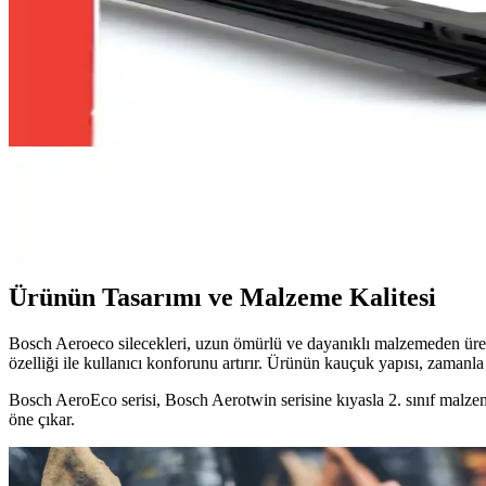
Volkswagen Polo 6r ve 6c İçin Bosch Aeroeco Silecek
Bosch Aeroeco silecekler, Volkswagen Polo 6r ve 6c modelleri için tasa
Bosch Fiat Egea (2015-2019) Aeroeco Muz Silecekler
Bosch Aeroeco serisi Fiat Egea (2015-2019) modelleri için tasarlanmış
Bosch Toyota Corolla Ön Silecek Takımı: Yüksek Pe
Bosch Aerotwin ön silecek takımı, Toyota Corolla 2019-2025 modelleri i
Ürünün Tasarımı ve Malzeme Kalitesi
Bosch Aeroeco silecekleri, uzun ömürlü ve dayanıklı malzemeden üreti
özelliği ile kullanıcı konforunu artırır. Ürünün kauçuk yapısı, zamanl
Bosch AeroEco serisi, Bosch Aerotwin serisine kıyasla 2. sınıf malzeme 
öne çıkar.