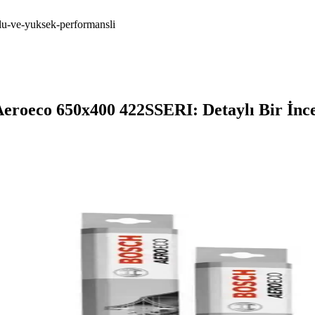
lu-ve-yuksek-performansli
Aeroeco 650x400 422SSERI: Detaylı Bir İnc