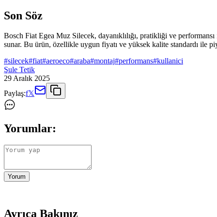
Son Söz
Bosch Fiat Egea Muz Silecek, dayanıklılığı, pratikliği ve performansı i
sunar. Bu ürün, özellikle uygun fiyatı ve yüksek kalite standardı ile piy
#
silecek
#
fiat
#
aeroeco
#
araba
#
montaj
#
performans
#
kullanici
Şule Tetik
29 Aralık 2025
Paylaş:
f
𝕏
Yorumlar:
Yorum
Ayrıca Bakınız