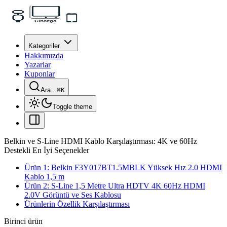
Kategoriler
Hakkımızda
Yazarlar
Kuponlar
Ara...
⌘
K
Toggle theme
Belkin ve S-Line HDMI Kablo Karşılaştırması: 4K ve 60Hz
Destekli En İyi Seçenekler
Ürün 1: Belkin F3Y017BT1.5MBLK Yüksek Hız 2.0 HDMI
Kablo 1,5 m
Ürün 2: S-Line 1,5 Metre Ultra HDTV 4K 60Hz HDMI
2.0V Görüntü ve Ses Kablosu
Ürünlerin Özellik Karşılaştırması
Birinci ürün