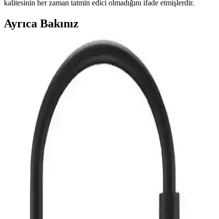
kalitesinin her zaman tatmin edici olmadığını ifade etmişlerdir.
Ayrıca Bakınız
PS4 HDMI Port Değişimi: Teknik Adımlar, Lehim
Kalitesi ve İlk Deneyim İpuçları
PS4 HDMI port değişimi, teknik bilgi ve doğru ekipman gerektirir.
Lehim kalitesi, temizlik ve mikroskop kontrolü işlemin başarısını
artırır. İlk deneyimlerde pratik ve şeffaflık önemlidir.
Laptop ve Televizyon Arasında HDMI
Bağlantısında Görüntü Çözünürlüğü Sorunları ve
Çözümleri
Laptop ve televizyon arasında HDMI bağlantısında yaşanan görüntü
çözünürlüğü sorunları, ekran modları, çözünürlük ayarları, HDMI
kablosu kalitesi ve televizyon ölçeklendirme seçenekleriyle
giderilebilir.
Gesi 10 Metre HDMİ Kablo: Yüksek Kalite ve
Performans Garantili HDMI Çözüm