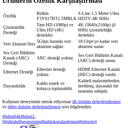
Ürünlerin Özellik Karşılaştırması
Belkin
S-Line 1,5 Metre Ultra
Özellik
F3Y017BT1.5MBLK
HDTV 4K 60Hz
Tam HD (1080p) ve
4K (3840x2160p) @
Çözünürlük
Ultra HD (4K)
60Hz çözünürlüğü
Desteği
destekler.
destekler.
5Gbps hızında veri
18 Gbps'ye kadar veri
Veri Aktarım Hızı
aktarımı sağlar.
aktarımı sunar.
Ses Geri Bildirim
Ses Geri Bildirim Kanalı
Kanalı (ARC)
ARC desteği yoktur.
(ARC) desteği sunar.
Desteği
Ethernet desteği
HDMI Ethernet Kanalı
Ethernet Desteği
yoktur.
(HEC) desteği vardır.
Kaliteli malzemelerden
Kablo esnek ve
Dayanıklılık
üretilmiş, dayanıklı bir
kolayca toplanabilir.
tasarıma sahiptir.
Kullanım deneyimini merak ediyorsan
ilk ürünün değerlendirmesi
ve
diğer ürünün değerlendirmesi
seni bilgilendirir.
#
hdmi
#
4k
#
hdmi2-
0
#
ultrahd
#
sesgoruntu
#
kablokarsilastirmasi
#
teknoloji