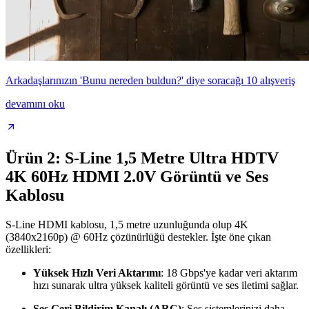
Arkadaşlarınızın 'Bunu nereden buldun?' diye soracağı 10 alışveriş
devamını oku
Ürün 2: S-Line 1,5 Metre Ultra HDTV
4K 60Hz HDMI 2.0V Görüntü ve Ses
Kablosu
S-Line HDMI kablosu, 1,5 metre uzunluğunda olup 4K
(3840x2160p) @ 60Hz çözünürlüğü destekler. İşte öne çıkan
özellikleri:
Yüksek Hızlı Veri Aktarımı
: 18 Gbps'ye kadar veri aktarım
hızı sunarak ultra yüksek kaliteli görüntü ve ses iletimi sağlar.
Ses Geri Bildirim Kanalı (ARC)
: Ses sistemlerinizi daha