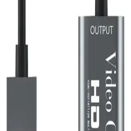
Gesi 10 metre HDMI kablosu, yüksek çözünürlük ve dayanıklı
tasarımıyla ev ve ofislerde kaliteli görüntü ve ses aktarımı sağlar.
Altın uçlu konnektörler ve esnek yapısıyla üstün performans sunar.
Maxgo 3117 HDMI 2.1 Kablosu ile Yüksek
Çözünürlük ve Hızın Yeni Seviyesi
Maxgo 3117 HDMI 2.1 kablosu, 8K ve 4K yüksek çözünürlük,
hızlı veri aktarımı ve üstün ses kalitesi sunar, profesyonel ve eğlence
amaçlı kullanımlar için ideal bir seçimdir.
Ugreen 8K 60Hz HDMI 2.1 örgülü görüntü kablosu
yüksek çözünürlük ve ses kalitesi sağlar
Ugreen 8K HDMI 2.1 örgülü kablo, 8K çözünürlük ve 60Hz
yenileme hızıyla üstün görüntü ve ses deneyimi sunar. Dayanıklı
tasarımı ve yüksek performansıyla multimedya cihazlarınız için ideal
seçenek.
Paugge 2.0b 4K 60Hz HDMI Kablosu: Yüksek
Kalite ve Gelişmiş Görüntü Ses Teknolojileri