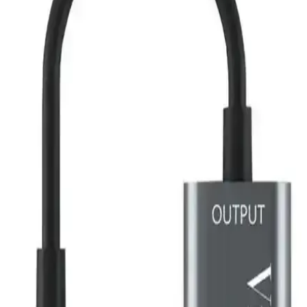
Laptop ve Televizyon Arasında HDMI
Bağlantısında Görüntü Çözünürlüğü Sorunları ve
Çözümleri
Laptop ve televizyon arasında HDMI bağlantısında yaşanan görüntü
çözünürlüğü sorunları, ekran modları, çözünürlük ayarları, HDMI
kablosu kalitesi ve televizyon ölçeklendirme seçenekleriyle
giderilebilir.
Gesi 10 Metre HDMİ Kablo: Yüksek Kalite ve
Performans Garantili HDMI Çözüm
Gesi 10 metre HDMI kablosu, yüksek çözünürlük ve dayanıklı
tasarımıyla ev ve ofislerde kaliteli görüntü ve ses aktarımı sağlar.
Altın uçlu konnektörler ve esnek yapısıyla üstün performans sunar.
Maxgo 3117 HDMI 2.1 Kablosu ile Yüksek
Çözünürlük ve Hızın Yeni Seviyesi
Maxgo 3117 HDMI 2.1 kablosu, 8K ve 4K yüksek çözünürlük,
hızlı veri aktarımı ve üstün ses kalitesi sunar, profesyonel ve eğlence
amaçlı kullanımlar için ideal bir seçimdir.