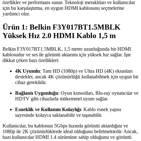
özellikler ve performans sunar. Teknoloji meraklıları ve kullanıcılar
için bu karşılaştırma, en uygun HDMI kablosunu seçmelerine
yardımcı olur.
Ürün 1: Belkin F3Y017BT1.5MBLK
Yüksek Hız 2.0 HDMI Kablo 1,5 m
Belkin F3Y017BT1.5MBLK, 1,5 metre uzunluğunda bir HDMI
kablosudur ve ses ile görüntü aktarımı için yüksek hız sağlar. İşte
dikkat çeken bazı özellikleri:
4K Uyumlu
: Tam HD (1080p) ve Ultra HD (4K) ekranları
destekler, ancak 4K çözünürlüğü kullanabilmek için uygun bir
cihaz gereklidir.
Bağlantı Uygunluğu
: Oyun konsolları, Blu-ray oynatıcılar ve
HDTV gibi cihazlarla mükemmel uyum sağlar.
Esneklik ve Kullanım Kolaylığı
: Kablo esnek yapısı
sayesinde kolayca saklanabilir ve taşınabilir.
Kullanıcılar, bu kablonun 5Gbps hızında görüntü aktardığını ve
1080p ile 2K çözünürlüklerde ideal olduğunu belirtmektedir. Ancak,
bazı kullanıcılar HDMI 1.4 sürümüne sahip olduğunu ve görüntü