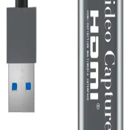
Ugreen 8K 60Hz HDMI 2.1 örgülü görüntü kablosu
yüksek çözünürlük ve ses kalitesi sağlar
Ugreen 8K HDMI 2.1 örgülü kablo, 8K çözünürlük ve 60Hz
yenileme hızıyla üstün görüntü ve ses deneyimi sunar. Dayanıklı
tasarımı ve yüksek performansıyla multimedya cihazlarınız için ideal
seçenek.
Paugge 2.0b 4K 60Hz HDMI Kablosu: Yüksek
Kalite ve Gelişmiş Görüntü Ses Teknolojileri
Paugge 2.0b 4K HDMI kablosu, 18 Gbps bant genişliği ve HDR
desteğiyle üstün görüntü ve ses kalitesi sunar, dayanıklı yapısı ve
altın kaplama uçlarıyla güvenilir bağlantı sağlar.
Grundig GDP 5500 DVD ve DivX Oynatıcı: Yüksek
Çözünürlüklü Medya Deneyimi Sunar
Grundig GDP 5500, HD görüntü, çoklu format ve bağlantı
seçenekleriyle ev eğlencesini yükselten yüksek performanslı bir
medya oynatıcıdır.
Microcase AL2622 HDMI Video Yakalama