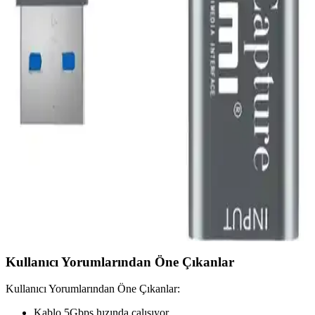
Paugge 2.0b 4K HDMI kablosu, 18 Gbps bant genişliği ve HDR
desteğiyle üstün görüntü ve ses kalitesi sunar, dayanıklı yapısı ve
altın kaplama uçlarıyla güvenilir bağlantı sağlar.
Grundig GDP 5500 DVD ve DivX Oynatıcı: Yüksek
Çözünürlüklü Medya Deneyimi Sunar
Grundig GDP 5500, HD görüntü, çoklu format ve bağlantı
seçenekleriyle ev eğlencesini yükselten yüksek performanslı bir
medya oynatıcıdır.
Microcase AL2622 HDMI Video Yakalama
Adaptörü ile Yüksek Kalitede Video ve Ses Aktarımı
Microcase AL2622 HDMI video yakalama adaptörü, yüksek
çözünürlük ve ses kalitesiyle canlı yayın ve içerik üretimini
kolaylaştırır, taşınabilir ve kullanımı basittir.
Kullanıcı Yorumlarından Öne Çıkanlar
Kullanıcı Yorumlarından Öne Çıkanlar:
Kablo 5Gbps hızında çalışıyor.