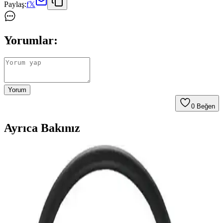
Paylaş:
f
𝕏
Yorumlar:
Yorum
0
Beğen
Ayrıca Bakınız
PS4 HDMI Port Değişimi: Teknik Adımlar, Lehim
Kalitesi ve İlk Deneyim İpuçları
PS4 HDMI port değişimi, teknik bilgi ve doğru ekipman gerektirir.
Lehim kalitesi, temizlik ve mikroskop kontrolü işlemin başarısını
artırır. İlk deneyimlerde pratik ve şeffaflık önemlidir.