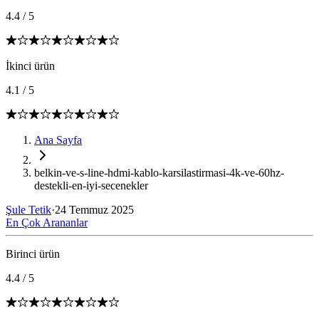
4.4
/
5
İkinci ürün
4.1
/
5
Ana Sayfa
belkin-ve-s-line-hdmi-kablo-karsilastirmasi-4k-ve-60hz-
destekli-en-iyi-secenekler
Şule Tetik
·
24 Temmuz 2025
En Çok Arananlar
Birinci ürün
4.4
/
5