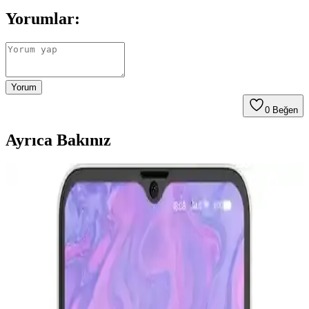
Yorumlar:
Yorum
0
Beğen
Ayrıca Bakınız
Robot Süpürge Seçiminde Bütçe ve Özelliklere Göre
En İyi Modeller ve Kriterler
Robot süpürge seçiminde bütçe, temizlik performansı, mop
özellikleri ve batarya verimliliği gibi kriterler önemlidir. Ecovacs,
Mova, Dreame gibi markalar farklı ihtiyaçlara uygun çözümler
sunar.
CATL'nin İkinci Nesil Lityum Demir Fosfat
Bataryası ve Elektrikli Araç Teknolojisindeki