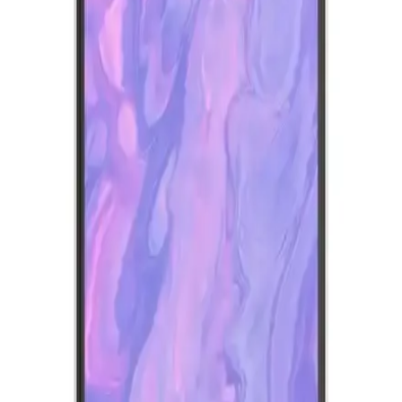
Bataryasıyla Elektrikli Araçlarda 400 Mil Menzil
Hedefi
GM ve LG iş birliğiyle geliştirilen Lityum Mangan Zengin
bataryalar, elektrikli araçlarda 400 mil menzil sunmayı amaçlıyor. Bu
teknoloji enerji yoğunluğu, şarj süresi ve maliyet açısından önemli
avantajlar taşıyor.
Reeder P13 Blue Max 2022 ve Lite 2022
Modellerinin Karşılaştırması ve Özellikleri
Bu makalede, Reeder P13 Blue Max 2022 ve Lite 2022
modellerinin ekran, batarya, kamera ve performans özellikleri detaylı
karşılaştırması yapılmaktadır.
Reeder S19 Max Beyaz Akıllı Telefon Günlük
Kullanım ve Özellikleri Detaylı İnceleme
Reeder S19 Max, şık tasarım, güçlü performans ve dayanıklılığıyla
günlük kullanım için ideal bir akıllı telefon. 4GB RAM ve 64GB
depolama, gelişmiş kamera ve uzun pil ömrü sunar.
Reeder S19 Max ve Pro Modellerinin Detaylı