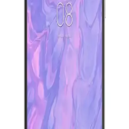
Kurtarılmış Parçalarla Programlanabilir Elektronik
Yük ve Batarya Test Cihazı Tasarımı ve Özellikleri
Geri dönüştürülmüş elektronik bileşenlerle tasarlanan
programlanabilir elektronik yük ve batarya test cihazı, sabit akım
deşarjı, ayarlanabilir voltaj kesme ve termal yönetim özellikleriyle
maliyet etkin ve işlevsel çözümler sunar.
GM ve LG'nin Lityum Mangan Zengin
Bataryasıyla Elektrikli Araçlarda 400 Mil Menzil
Hedefi
GM ve LG iş birliğiyle geliştirilen Lityum Mangan Zengin
bataryalar, elektrikli araçlarda 400 mil menzil sunmayı amaçlıyor. Bu
teknoloji enerji yoğunluğu, şarj süresi ve maliyet açısından önemli
avantajlar taşıyor.
Reeder P13 Blue Max 2022 ve Lite 2022
Modellerinin Karşılaştırması ve Özellikleri
Bu makalede, Reeder P13 Blue Max 2022 ve Lite 2022
modellerinin ekran, batarya, kamera ve performans özellikleri detaylı
karşılaştırması yapılmaktadır.