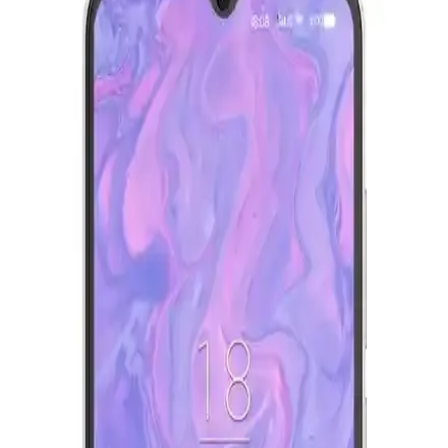
En İyi Modeller ve Kriterler
Robot süpürge seçiminde bütçe, temizlik performansı, mop
özellikleri ve batarya verimliliği gibi kriterler önemlidir. Ecovacs,
Mova, Dreame gibi markalar farklı ihtiyaçlara uygun çözümler
sunar.
CATL'nin İkinci Nesil Lityum Demir Fosfat
Bataryası ve Elektrikli Araç Teknolojisindeki
Yenilikler
CATL'nin geliştirdiği ikinci nesil LFP batarya, hızlı şarj imkanı ve
artırılmış menzil sunarak elektrikli araç teknolojisinde önemli bir
adım atıyor. Ancak altyapı ve politik engeller çözülmeli.
Şarjlı Mobil Cihaz Bataryalarında Doğal Bozulma,
Şişme ve Güvenlik Riskleri
Mobil cihaz bataryaları zamanla kimyasal bozulma sonucu şişebilir
ve güvenlik riski oluşturabilir. Batarya sağlığı kapasiteyi gösterir
ancak şişme riski için kesin gösterge değildir. Şişme durumunda
batarya değiştirilmelidir.