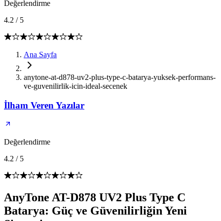
Değerlendirme
4.2
/
5
Ana Sayfa
anytone-at-d878-uv2-plus-type-c-batarya-yuksek-performans-
ve-guvenilirlik-icin-ideal-secenek
İlham Veren Yazılar
Değerlendirme
4.2
/
5
AnyTone AT-D878 UV2 Plus Type C
Batarya: Güç ve Güvenilirliğin Yeni