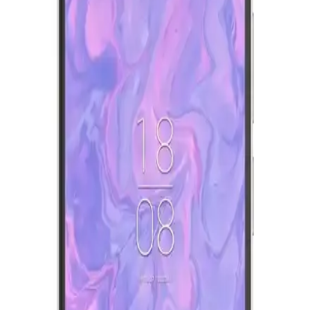
Yenilikler
CATL'nin geliştirdiği ikinci nesil LFP batarya, hızlı şarj imkanı ve
artırılmış menzil sunarak elektrikli araç teknolojisinde önemli bir
adım atıyor. Ancak altyapı ve politik engeller çözülmeli.
Şarjlı Mobil Cihaz Bataryalarında Doğal Bozulma,
Şişme ve Güvenlik Riskleri
Mobil cihaz bataryaları zamanla kimyasal bozulma sonucu şişebilir
ve güvenlik riski oluşturabilir. Batarya sağlığı kapasiteyi gösterir
ancak şişme riski için kesin gösterge değildir. Şişme durumunda
batarya değiştirilmelidir.
Kurtarılmış Parçalarla Programlanabilir Elektronik
Yük ve Batarya Test Cihazı Tasarımı ve Özellikleri
Geri dönüştürülmüş elektronik bileşenlerle tasarlanan
programlanabilir elektronik yük ve batarya test cihazı, sabit akım
deşarjı, ayarlanabilir voltaj kesme ve termal yönetim özellikleriyle
maliyet etkin ve işlevsel çözümler sunar.
GM ve LG'nin Lityum Mangan Zengin