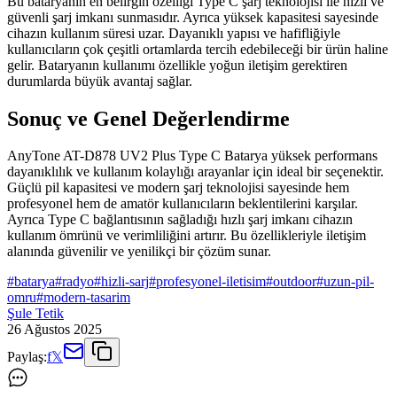
Bu bataryanın en belirgin özelliği Type C şarj teknolojisi ile hızlı ve
güvenli şarj imkanı sunmasıdır. Ayrıca yüksek kapasitesi sayesinde
cihazın kullanım süresi uzar. Dayanıklı yapısı ve hafifliğiyle
kullanıcıların çok çeşitli ortamlarda tercih edebileceği bir ürün haline
gelir. Bataryanın kullanımı özellikle yoğun iletişim gerektiren
durumlarda büyük avantaj sağlar.
Sonuç ve Genel Değerlendirme
AnyTone AT-D878 UV2 Plus Type C Batarya yüksek performans
dayanıklılık ve kullanım kolaylığı arayanlar için ideal bir seçenektir.
Güçlü pil kapasitesi ve modern şarj teknolojisi sayesinde hem
profesyonel hem de amatör kullanıcıların beklentilerini karşılar.
Ayrıca Type C bağlantısının sağladığı hızlı şarj imkanı cihazın
kullanım ömrünü ve verimliliğini artırır. Bu özellikleriyle iletişim
alanında güvenilir ve yenilikçi bir çözüm sunar.
#
batarya
#
radyo
#
hizli-sarj
#
profesyonel-iletisim
#
outdoor
#
uzun-pil-
omru
#
modern-tasarim
Şule Tetik
26 Ağustos 2025
Paylaş:
f
𝕏