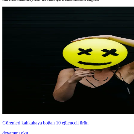
Görenleri kahkahaya boğan 10 eğlenceli ürün
devamını oku