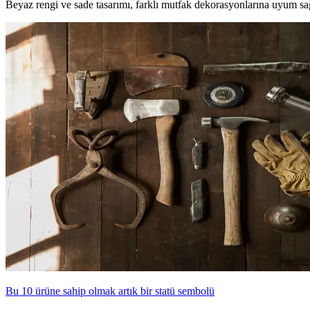
Beyaz rengi ve sade tasarımı, farklı mutfak dekorasyonlarına uyum sağl
Bu 10 ürüne sahip olmak artık bir statü sembolü