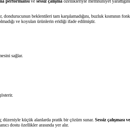
tma performansı
ve
sessiz çalışma
özellikleriyle memnuniyet yarattığın
lar, dondurucunun beklentileri tam karşılamadığını, buzluk kısmının fonks
madığı ve koyulan ürünlerin eridiği ifade edilmiştir.
esini sağlar.
österir.
ç düzeniyle küçük alanlarda pratik bir çözüm sunar.
Sessiz çalışması v
nıcı dostu özellikler arasında yer alır.