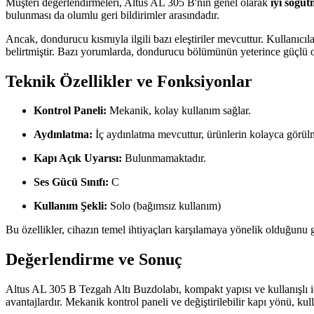
Müşteri değerlendirmeleri, Altus AL 305 B'nin genel olarak
iyi soğu
bulunması da olumlu geri bildirimler arasındadır.
Ancak, dondurucu kısmıyla ilgili bazı eleştiriler mevcuttur. Kullanıcı
belirtmiştir. Bazı yorumlarda, dondurucu bölümünün yeterince güçlü ol
Teknik Özellikler ve Fonksiyonlar
Kontrol Paneli:
Mekanik, kolay kullanım sağlar.
Aydınlatma:
İç aydınlatma mevcuttur, ürünlerin kolayca görülm
Kapı Açık Uyarısı:
Bulunmamaktadır.
Ses Gücü Sınıfı:
C
Kullanım Şekli:
Solo (bağımsız kullanım)
Bu özellikler, cihazın temel ihtiyaçları karşılamaya yönelik olduğunu g
Değerlendirme ve Sonuç
Altus AL 305 B Tezgah Altı Buzdolabı, kompakt yapısı ve kullanışlı i
avantajlardır. Mekanik kontrol paneli ve değiştirilebilir kapı yönü, kulla