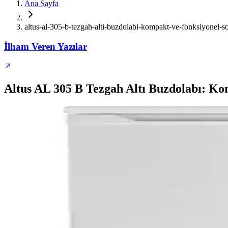
Ana Sayfa
altus-al-305-b-tezgah-alti-buzdolabi-kompakt-ve-fonksiyonel
İlham Veren Yazılar
Altus AL 305 B Tezgah Altı Buzdolabı: K