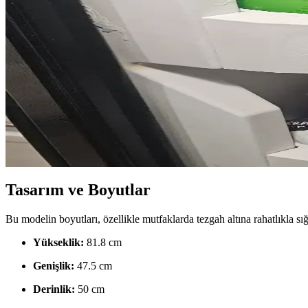
LG Buzdolaplarında Kompresör Arızaları, Servis Soru
LG buzdolaplarında özellikle lineer kompresör kaynaklı arızalar yaygı
olunmalı.
LG Buzdolabı Kondanser Hattı Hasar Onarımı: Mali
LG buzdolabı kondanser hattındaki hasarlar, yüksek maliyet ve teknik 
Buzdolabında Süt Ürünleri Soğutmama ve Dondurucu
Buzdolabında süt ürünlerinin yeterince soğumaması ve dondurucuda buz
Tasarım ve Boyutlar
Bu modelin boyutları, özellikle mutfaklarda tezgah altına rahatlıkla sığ
Yükseklik:
81.8 cm
Genişlik:
47.5 cm
Derinlik:
50 cm