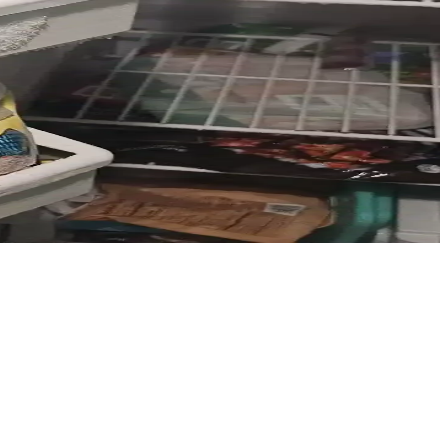
ıcı memnuniyetini azaltıyor. Kompresör tipi seçiminde dikkatli
z alımı arasında ekonomik değerlendirme önemlidir.
 Bu sorunların giderilmesi için düzenli kontrol ve bakım önemlidir.