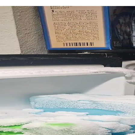
lerinin Güvenilirlik ve Kullanım Analizi
olaylığı, arıza riski ve depolama alanı açısından farklılık gösterir. Don
uz Yapma Sorunlarının Nedenleri ve Çözümleri
u gaz kaçakları soğutma performansını etkiliyor. Buz yapıcı düşük sı
ayanıklılık, Markalar ve Tavsiyeler
ı, dayanıklılık ve bütçe açısından önemlidir. Markalar, modeller ve tavs
leri ve Servis Kalitesi İncelemesi
garanti süreleri ve yüksek tamir maliyetleri kullanıcılar arasında güven 
tucular ve Diğer Ürünler
ormans ve dayanıklılık sunarken, buzdolapları ve mutfak ürünlerinde ga