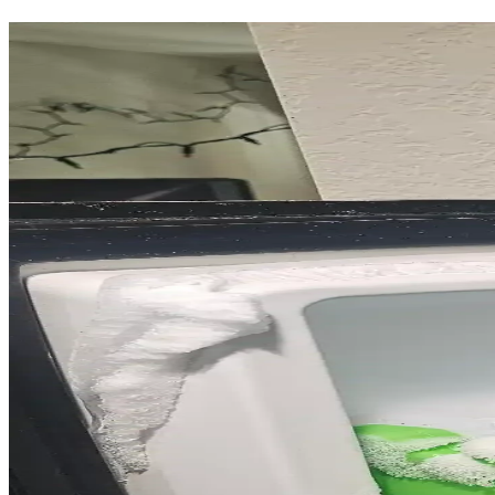
Buzdolaplarında Kapı İçi Su ve Dondurucu Buz Sistem
Buzdolaplarında kapı içi su ve buz dağıtıcılarının yerleşimi, kullanım k
Whirlpool WRX735SDBM Buzdolabında Soğutma ve B
Whirlpool WRX735SDBM buzdolabında evaporatör buzlanması ve soğutuc
Yeni Ev Alımında Beyaz Eşya ve Ev Aletleri Seçimi: D
Yeni eve taşınırken beyaz eşya ve ev aletleri seçimi kullanım kolaylığ
GE Buzdolaplarında Kompresör Arızaları, Garanti Süre
GE buzdolaplarında özellikle kompresör arızalarının tekrarlanması, kısa 
nedenleri arasında yer alıyor.
LG Ev Aletleri İncelemesi: Çamaşır Makineleri, Kuru
LG ev aletleri arasında çamaşır makineleri ve kurutucular yüksek perf