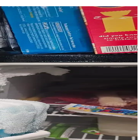
durucu içi buz yapıcılar daha güvenilir ve pratik bir çözüm sunar.
caklık nedeniyle çalışmıyor, onarım ve parça değişimi gerekebilir.
iyelerle doğru seçim rehberi sunulmaktadır.
sorunları yaratıyor. Servis kalitesi ve montaj hataları arızaların temel
ranti ve servis koşulları önem kazanıyor.