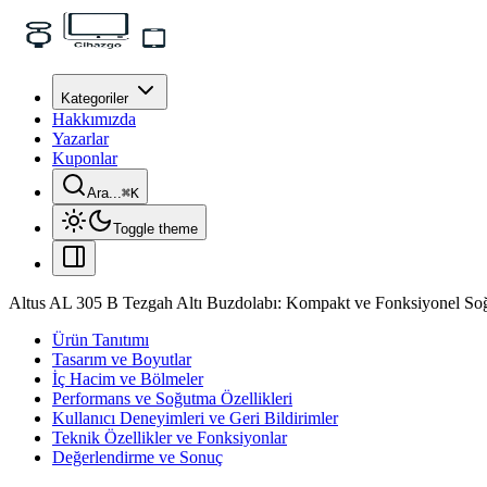
Kategoriler
Hakkımızda
Yazarlar
Kuponlar
Ara...
⌘
K
Toggle theme
Altus AL 305 B Tezgah Altı Buzdolabı: Kompakt ve Fonksiyonel 
Ürün Tanıtımı
Tasarım ve Boyutlar
İç Hacim ve Bölmeler
Performans ve Soğutma Özellikleri
Kullanıcı Deneyimleri ve Geri Bildirimler
Teknik Özellikler ve Fonksiyonlar
Değerlendirme ve Sonuç