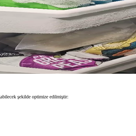
nları ve Dayanıklılık Değerlendirmesi
nlaşıyor. Servis hizmetlerindeki gecikmeler ve yüksek maliyetler kullan
yet, Teknik Gereksinimler ve Garanti Durumu
uzmanlık gerektirir. Garanti kapsamı sınırlı olup, onarım ve yeni ciha
 Buzlanma Sorunlarının Nedenleri ve Çözümleri
lanma, kapı contası sorunları ve hava akışı engellerinden kaynaklanır.
abilecek şekilde optimize edilmiştir: