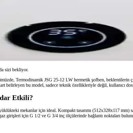
da sizi bekliyor.
ümüzde, Termodinamik JSG 25-12 LW hermetik şofben, beklentilerin ço
t belirleyen bu model, sadece teknik özellikleriyle değil, kullanıcı dos
ar Etkili?
büyüklükteki mekanlar için ideal. Kompakt tasarımı (512x328x117 mm) sa
girişleri için G 1/2 ve G 3/4 inç ölçülerinde bağlantı noktaları bulunma