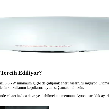
n ile Isınmada Devrim
 tanışın. Konfor ve tasarrufu keşfedin, hemen inceleyin!
 ve Yüksek Performanslı Doğalgazlı Isıtıcı
rımıyla hem ev hem de ticari alanlar için ideal yüksek performanslı doğ
rformanslı ve güvenilir ısıtma çözümü
ve kullanımı kolay yüksek performanslı bir ısıtma cihazıdır. Güvenlik v
Tercih Ediliyor?
 8,6 kW minimum güçte de çalışarak enerji tasarrufu sağlıyor. Otomatik 
 ile farklı kullanım koşullarına uyum sağlamak mümkün.
de cihazı hızlıca devreye alabilmekten memnun. Ayrıca, sıcaklık ayarları