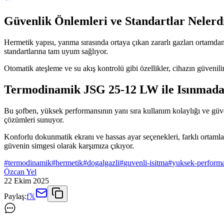
Güvenlik Önlemleri ve Standartlar Nelerd
Hermetik yapısı, yanma sırasında ortaya çıkan zararlı gazları ortamdan
standartlarına tam uyum sağlıyor.
Otomatik ateşleme ve su akış kontrolü gibi özellikler, cihazın güvenilir
Termodinamik JSG 25-12 LW ile Isınmada 
Bu şofben, yüksek performansının yanı sıra kullanım kolaylığı ve güven
çözümleri sunuyor.
Konforlu dokunmatik ekranı ve hassas ayar seçenekleri, farklı ortamla
güvenin simgesi olarak karşımıza çıkıyor.
#
termodinamik
#
hermetik
#
dogalgazli
#
guvenli-isitma
#
yuksek-performa
Özcan Yel
22 Ekim 2025
Paylaş:
f
𝕏