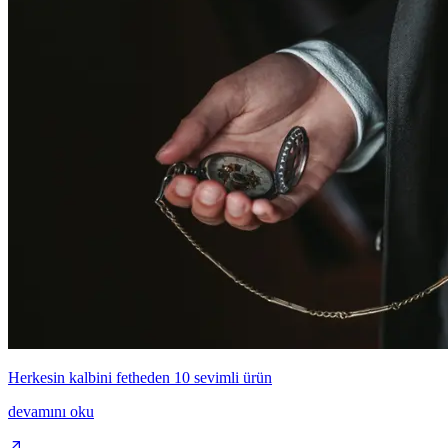
Herkesin kalbini fetheden 10 sevimli ürün
devamını oku