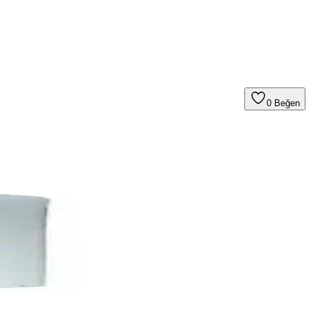
0
Beğen
algaz şofbenidir.