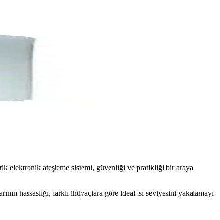
algaz şofbenidir.
e çevre dostu özellikleri ile öne çıkar.
elektronik ateşleme sistemi, güvenliği ve pratikliği bir araya
nın hassaslığı, farklı ihtiyaçlara göre ideal ısı seviyesini yakalamayı