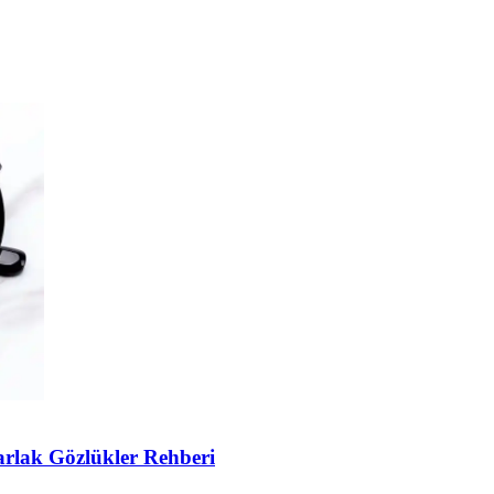
ve kullanımı kolay yüksek performanslı bir ısıtma cihazıdır. Güvenlik v
arlak Gözlükler Rehberi