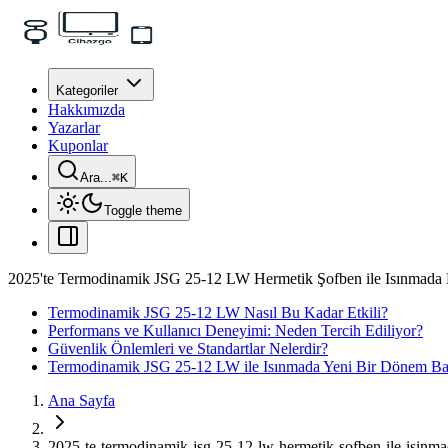
Kategoriler
Hakkımızda
Yazarlar
Kuponlar
Ara...
⌘
K
Toggle theme
2025'te Termodinamik JSG 25-12 LW Hermetik Şofben ile Isınmada
Termodinamik JSG 25-12 LW Nasıl Bu Kadar Etkili?
Performans ve Kullanıcı Deneyimi: Neden Tercih Ediliyor?
Güvenlik Önlemleri ve Standartlar Nelerdir?
Termodinamik JSG 25-12 LW ile Isınmada Yeni Bir Dönem Baş
Ana Sayfa
2025-te-termodinamik-jsg-25-12-lw-hermetik-sofben-ile-isinm