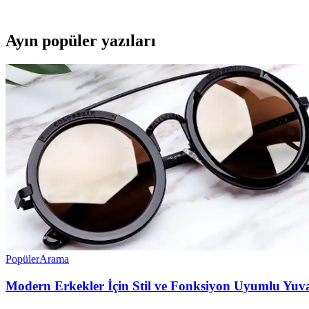
Termodinamik Td-Ter 50L 220V termosifon, enerji tasarruflu, dayanıklı 
Ayın popüler yazıları
Popüler
Arama
Modern Erkekler İçin Stil ve Fonksiyon Uyumlu Yuv