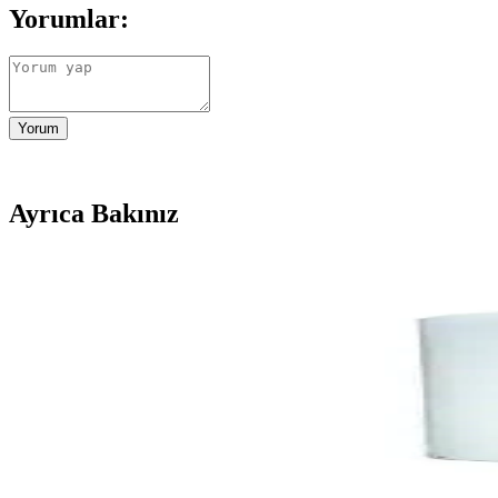
Yorumlar:
Yorum
Ayrıca Bakınız
2025'te Termodinamik JSG 25-12 LW Hermetik Şofbe
2025'in en yenilikçi hermetik şofbeni Termodinamik JSG 25-12 LW ile
Termodinamik JSG 25-12 LW Hermetik Şofben: Güvenli
Termodinamik JSG 25-12 LW, enerji verimli, güvenli ve kullanışlı tasa
Termodinamik Td-Ter 50L 220V termosifon: yüksek pe