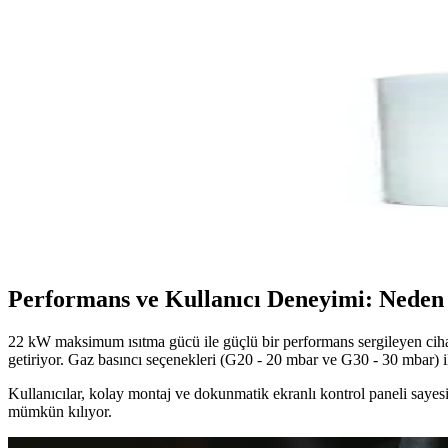
2025'te Termodinamik JSG 25-12 LW Hermetik Şofbe
2025'in en yenilikçi hermetik şofbeni Termodinamik JSG 25-12 LW ile
Termodinamik JSG 25-12 LW Hermetik Şofben: Güvenli
Termodinamik JSG 25-12 LW, enerji verimli, güvenli ve kullanışlı tasa
Termodinamik Td-Ter 50L 220V termosifon: yüksek pe
Termodinamik Td-Ter 50L 220V termosifon, enerji tasarruflu, dayanıklı 
Performans ve Kullanıcı Deneyimi: Neden 
22 kW maksimum ısıtma gücü ile güçlü bir performans sergileyen cihaz,
getiriyor. Gaz basıncı seçenekleri (G20 - 20 mbar ve G30 - 30 mbar)
Kullanıcılar, kolay montaj ve dokunmatik ekranlı kontrol paneli sayesin
mümkün kılıyor.