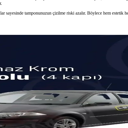
r.
ıtalar sayesinde tamponunuzun çizilme riski azalır. Böylece hem estetik 
rması ve Seçim Rehberi
aylı karşılaştırması ve kullanıcı yorumlarıyla en uygun seçeneğin belirle
ıfı: Şıklık ve Dayanıklılık
ılıfı, şıklığı ve dayanıklılığı bir arada sunar. Kolay temizlenebilir, uzu
slı Ön Silecek Takımı
etkili silme performansı ile güvenli ve konforlu sürüş sağlar. Kolay mon
 ve Konforu Bir Arada Sunan Tasarım
ek kaliteli malzemesiyle sürüş konforunu artırır. Ergonomik tasarımı 