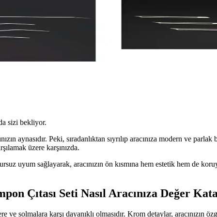
da sizi bekliyor.
rzınızın aynasıdır. Peki, sıradanlıktan sıyrılıp aracınıza modern ve par
arşılamak üzere karşınızda.
sursuz uyum sağlayarak, aracınızın ön kısmına hem estetik hem de koru
on Çıtası Seti Nasıl Aracınıza Değer Kat
re ve solmalara karşı dayanıklı olmasıdır. Krom detaylar, aracınızın özgü