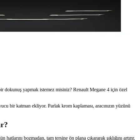
lak bir dokunuş yapmak istemez misiniz? Renault Megane 4 için özel
yucu bir katman ekliyor. Parlak krom kaplaması, aracınızın yüzünü
ar?
n hatlarını bozmadan, tam tersine ön plana çıkararak şıklığını artırır.