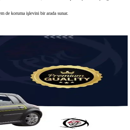
hem de koruma işlevini bir arada sunar.
nmesi hakkında bilgi.
n ömürlü ve fonksiyonel tasarımıyla ruhsatınızı güvenle korur.
taj ve sessiz çalışma özellikleriyle öne çıkar.
omuz baskısını azaltırken aracınıza şıklık katar.