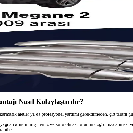
ıtasıyla Fark Yaratın
zı yenileyin. Dayanıklı ve şık tasarımı hemen keşfedin! Hemen inceleyin.
ırrı
pın. Montaj rehberini hemen keşfedin! İnceleyin! 2025'in favorisi.
ile Şıklığı Yakalayın
unar. Montaj kolaylığıyla aracınızı hemen yenileyin! Detayları öğrenin.
Kolu Devrimi
ay montaj avantajıyla hemen keşfedin!
tajı Nasıl Kolaylaştırılır?
rmaşık aletler ya da profesyonel yardımı gerektirmeden, çift taraflı güçl
yağdan arındırılmış, temiz ve kuru olması, ürünün doğru hizalanması ve
antiler.