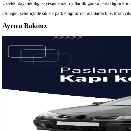
Üstelik, dayanıklılığı sayesinde uzun yıllar ilk günkü parlaklığını koru
Örneğin, şehir içinde sık sık park ettiğiniz dar alanlarda bile, krom ç
Ayrıca Bakınız
Renault Clio 2 Yan Havalandırma Izgarası Karşılaştı
Renault Clio 2 araçlar için iki farklı yan havalandırma ızgarasının det
EFE DERİ Renault Araçlar İçin Deri Dikişli Ruhsat Kıl
EFE DERİ'nin Renault araçlar için özel tasarladığı deri dikişli ruhsat k
Bosch Aerotwin Renault Clio 4 İçin Yüksek Performan
Bosch Aerotwin Renault Clio 4 ön silecek takımı, dayanıklı tasarımı ve 
FRTOTO Renault Oto Emniyet Kemer Pedi: Güvenlik
FRTOTO Renault oto emniyet kemer pedi, ECE standartlarına uygun yüks