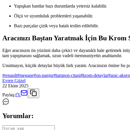
Yapışkan bantlar bazı durumlarda yetersiz kalabilir.
Ölçü ve uyumluluk problemleri yaşanabilir.
Bazı parçalar çizik veya hatalı teslim edilebilir.
Aracınızı Baştan Yaratmak İçin Bu Krom Se
Eğer aracınızın ön yüzünü daha çekici ve dayanıklı hale getirmek isti
tam yapışmasını sağlamak, uzun vadeli memnuniyetin anahtarıdır.
Unutmayın, küçük detaylar büyük fark yaratır. Aracınızın önüne bu pa
#
renault
#
megane
#
on-panjur
#
tampon-citasi
#
krom-detaylar
#
arac-akses
Evren Güzel
22 Ekim 2025
Paylaş:
f
𝕏
Yorumlar: