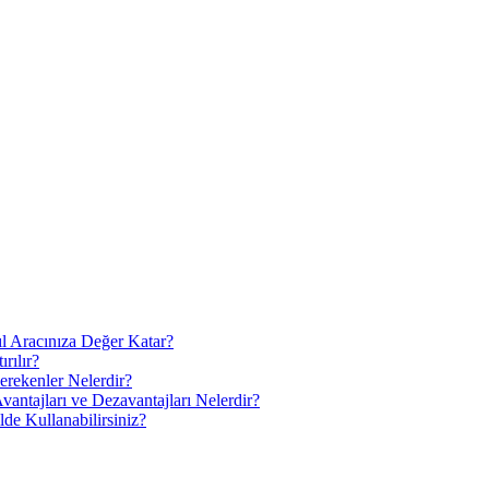
l Aracınıza Değer Katar?
rılır?
erekenler Nelerdir?
ntajları ve Dezavantajları Nelerdir?
de Kullanabilirsiniz?