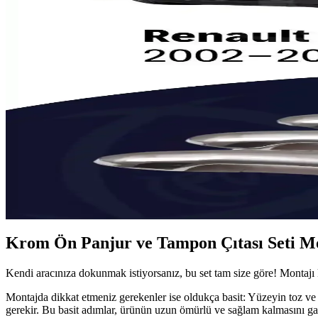
2025'te Renault Clio 4 Sport Tourer İçin Krom Cam Ç
Renault Clio 4 Sport Tourer için özel krom cam çıtası seti ile aracını
2025'te Renault Megane 4 Önüne Şıklık Katmanın 5 S
Renault Megane 4 için özel krom setiyle aracınızı şık ve korunaklı ya
2025'te Renault Clio 5 İçin S Dizayn Krom Egzoz Ucu 
Renault Clio 5 için özel krom egzoz ucu, dayanıklı ve estetik çözüm s
2025'te Renault Megane 2 İçin Şaşırtıcı Krom Kapı 
Renault Megane 2 için dayanıklı ve şık krom kapı kolu tasarımı. Kol
Krom Ön Panjur ve Tampon Çıtası Seti Mon
Kendi aracınıza dokunmak istiyorsanız, bu set tam size göre! Montajı ka
Montajda dikkat etmeniz gerekenler ise oldukça basit: Yüzeyin toz ve 
gerekir. Bu basit adımlar, ürünün uzun ömürlü ve sağlam kalmasını gar