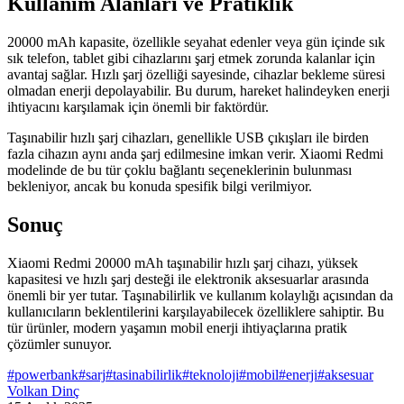
Kullanım Alanları ve Pratiklik
20000 mAh kapasite, özellikle seyahat edenler veya gün içinde sık
sık telefon, tablet gibi cihazlarını şarj etmek zorunda kalanlar için
avantaj sağlar. Hızlı şarj özelliği sayesinde, cihazlar bekleme süresi
olmadan enerji depolayabilir. Bu durum, hareket halindeyken enerji
ihtiyacını karşılamak için önemli bir faktördür.
Taşınabilir hızlı şarj cihazları, genellikle USB çıkışları ile birden
fazla cihazın aynı anda şarj edilmesine imkan verir. Xiaomi Redmi
modelinde de bu tür çoklu bağlantı seçeneklerinin bulunması
bekleniyor, ancak bu konuda spesifik bilgi verilmiyor.
Sonuç
Xiaomi Redmi 20000 mAh taşınabilir hızlı şarj cihazı, yüksek
kapasitesi ve hızlı şarj desteği ile elektronik aksesuarlar arasında
önemli bir yer tutar. Taşınabilirlik ve kullanım kolaylığı açısından da
kullanıcıların beklentilerini karşılayabilecek özelliklere sahiptir. Bu
tür ürünler, modern yaşamın mobil enerji ihtiyaçlarına pratik
çözümler sunuyor.
#
powerbank
#
sarj
#
tasinabilirlik
#
teknoloji
#
mobil
#
enerji
#
aksesuar
Volkan Dinç