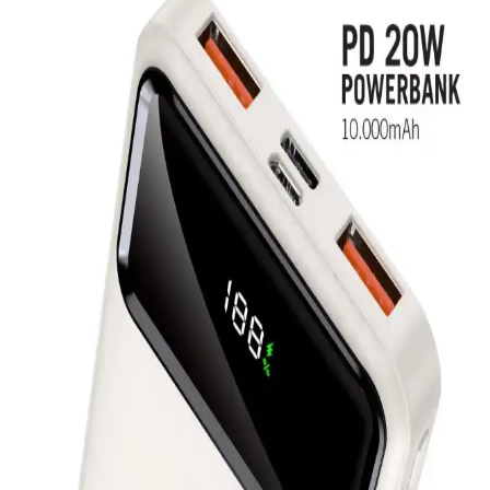
özellikleriyle öne çıkarken, Woyax Magsafe kablosuz şarj ve
dayanıklılığıyla dikkat çekiyor.
İntouch 10.000mAh ve İtel PowerGo Star 100PF
Hızlı Şarj Powerbank Karşılaştırması
İntouch ve İtel Powerbank modellerinin özelliklerini, kullanıcı
yorumlarını ve karşılaştırmasını içerir, taşınabilir şarj çözümlerinde
en iyi seçimi yapmanıza yardımcı olur.
Anker 545 Nano Powerbank ve Powercore 10000
Karşılaştırması: Hangi Taşınabilir Şarj Cihazı Sizin
İçin Uygun
Bu karşılaştırmada, Anker 545 Nano ve Powercore 10000
powerbank'lerin özellikleri, avantajları ve kullanıcı yorumları detaylı
şekilde incelenerek, ihtiyaçlarınıza en uygun taşınabilir şarj cihazını
seçmeniz sağlanıyor.
Robeve Acl 30000 mAh Powerbank: Çok Yönlü ve
Yüksek Kapasiteli Taşınabilir Şarj Cihazı
Robeve Acl 30000 mAh powerbank, yüksek kapasitesi ve çok