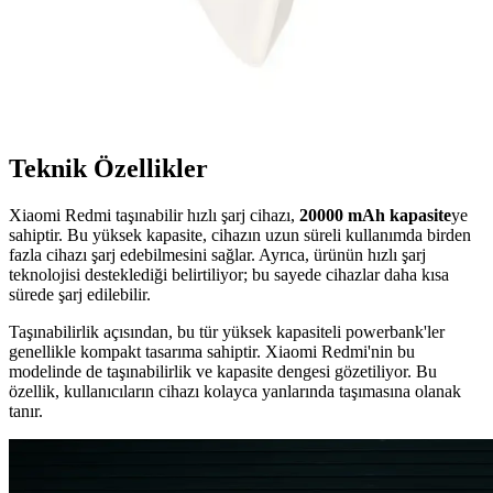
İntouch 10.000mAh PD 20W Powerbank ile Hızlı ve
Güvenilir Şarj Deneyimi
İntouch 10.000mAh PD 20W powerbank, hafif tasarımı ve hızlı şarj
özellikleriyle cihazlarınızı güvenle ve pratik şekilde şarj eder.
Teknik Özellikler
Xiaomi Redmi taşınabilir hızlı şarj cihazı,
20000 mAh kapasite
ye
sahiptir. Bu yüksek kapasite, cihazın uzun süreli kullanımda birden
fazla cihazı şarj edebilmesini sağlar. Ayrıca, ürünün hızlı şarj
teknolojisi desteklediği belirtiliyor; bu sayede cihazlar daha kısa
sürede şarj edilebilir.
Taşınabilirlik açısından, bu tür yüksek kapasiteli powerbank'ler
genellikle kompakt tasarıma sahiptir. Xiaomi Redmi'nin bu
modelinde de taşınabilirlik ve kapasite dengesi gözetiliyor. Bu
özellik, kullanıcıların cihazı kolayca yanlarında taşımasına olanak
tanır.