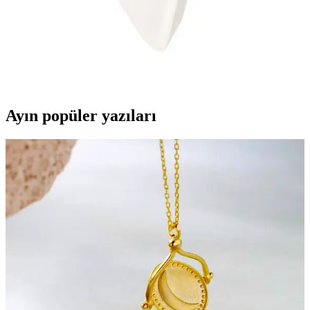
İntouch 10.000mAh PD 20W Powerbank ile Hızlı ve
Güvenilir Şarj Deneyimi
İntouch 10.000mAh PD 20W powerbank, hafif tasarımı ve hızlı şarj
özellikleriyle cihazlarınızı güvenle ve pratik şekilde şarj eder.
Ayın popüler yazıları