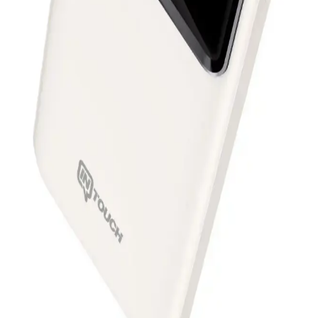
yönlü girişleriyle pratik ve güvenilir taşınabilir enerji çözümüdür.
Güneş enerjisiyle şarj edilebilir, hafif tasarımıyla taşıması kolaydır.
Kablosuz Powerbankler: Mobil Yaşamı
Kolaylaştıran Pratik ve Güvenilir Çözüm
Kablosuz powerbankler, hareket halindeyken cihazlarınızı kablo
kullanmadan şarj etmenizi sağlar. Güvenilir markalar ve farklı
kapasite seçenekleriyle pratik ve güvenli şarj imkanı sunar.
Woyax Powerbank 5000: Günlük Kullanım İçin
Pratik ve Güvenilir Taşınabilir Enerji Kaynağı
Woyax Powerbank 5000, 5000 mAh kapasitesiyle hafif ve
taşınabilir, çeşitli cihazlarla uyumlu, günlük kullanım ve seyahatler
için ideal, hızlı ve kolay şarj sağlayan pratik bir enerji çözümüdür.
Acl PW-99 ve Nautica P200 Powerbank
Karşılaştırması En İyi Seçenekleri İnceleme
İki popüler taşınabilir şarj cihazı olan Acl PW-99 ile Nautica P200'ü
detaylı karşılaştırıyoruz. Kapasiteleri, hız ve güvenlik özellikleriyle
hangi ürün ihtiyaçlarınızı daha iyi karşılar öğrenin.