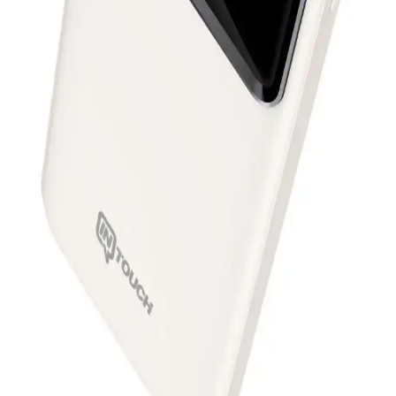
yönlü girişleriyle pratik ve güvenilir taşınabilir enerji çözümüdür.
Güneş enerjisiyle şarj edilebilir, hafif tasarımıyla taşıması kolaydır.
Kablosuz Powerbankler: Mobil Yaşamı
Kolaylaştıran Pratik ve Güvenilir Çözüm
Kablosuz powerbankler, hareket halindeyken cihazlarınızı kablo
kullanmadan şarj etmenizi sağlar. Güvenilir markalar ve farklı
kapasite seçenekleriyle pratik ve güvenli şarj imkanı sunar.
Woyax Powerbank 5000: Günlük Kullanım İçin
Pratik ve Güvenilir Taşınabilir Enerji Kaynağı
Woyax Powerbank 5000, 5000 mAh kapasitesiyle hafif ve
taşınabilir, çeşitli cihazlarla uyumlu, günlük kullanım ve seyahatler
için ideal, hızlı ve kolay şarj sağlayan pratik bir enerji çözümüdür.
Acl PW-99 ve Nautica P200 Powerbank
Karşılaştırması En İyi Seçenekleri İnceleme
İki popüler taşınabilir şarj cihazı olan Acl PW-99 ile Nautica P200'ü
detaylı karşılaştırıyoruz. Kapasiteleri, hız ve güvenlik özellikleriyle
hangi ürün ihtiyaçlarınızı daha iyi karşılar öğrenin.