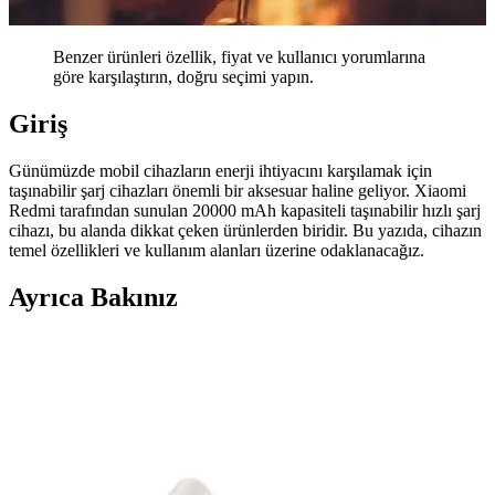
Benzer ürünleri özellik, fiyat ve kullanıcı yorumlarına
göre karşılaştırın, doğru seçimi yapın.
Giriş
Günümüzde mobil cihazların enerji ihtiyacını karşılamak için
taşınabilir şarj cihazları önemli bir aksesuar haline geliyor. Xiaomi
Redmi tarafından sunulan 20000 mAh kapasiteli taşınabilir hızlı şarj
cihazı, bu alanda dikkat çeken ürünlerden biridir. Bu yazıda, cihazın
temel özellikleri ve kullanım alanları üzerine odaklanacağız.
Ayrıca Bakınız
Voltme Hypercore ve Woyax By Deji Magsafe
Powerbank Karşılaştırması 10000mAh Kapasite ile
Hangisi Daha İyi
İki popüler 10000mAh taşınabilir şarj cihazını detaylı
karşılaştırıyoruz. Voltme Hypercore hızlı şarj ve güvenlik