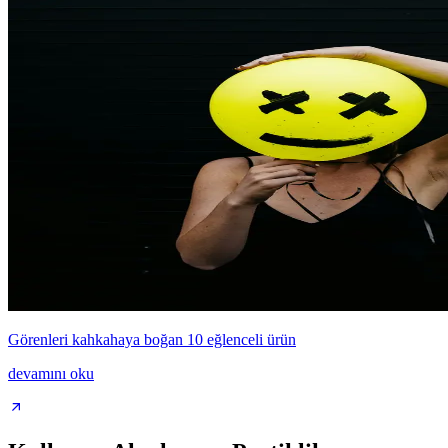
Görenleri kahkahaya boğan 10 eğlenceli ürün
devamını oku