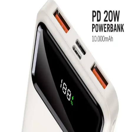
özellikleriyle öne çıkarken, Woyax Magsafe kablosuz şarj ve
dayanıklılığıyla dikkat çekiyor.
İntouch 10.000mAh ve İtel PowerGo Star 100PF
Hızlı Şarj Powerbank Karşılaştırması
İntouch ve İtel Powerbank modellerinin özelliklerini, kullanıcı
yorumlarını ve karşılaştırmasını içerir, taşınabilir şarj çözümlerinde
en iyi seçimi yapmanıza yardımcı olur.
Anker 545 Nano Powerbank ve Powercore 10000
Karşılaştırması: Hangi Taşınabilir Şarj Cihazı Sizin
İçin Uygun
Bu karşılaştırmada, Anker 545 Nano ve Powercore 10000
powerbank'lerin özellikleri, avantajları ve kullanıcı yorumları detaylı
şekilde incelenerek, ihtiyaçlarınıza en uygun taşınabilir şarj cihazını
seçmeniz sağlanıyor.
Robeve Acl 30000 mAh Powerbank: Çok Yönlü ve
Yüksek Kapasiteli Taşınabilir Şarj Cihazı
Robeve Acl 30000 mAh powerbank, yüksek kapasitesi ve çok