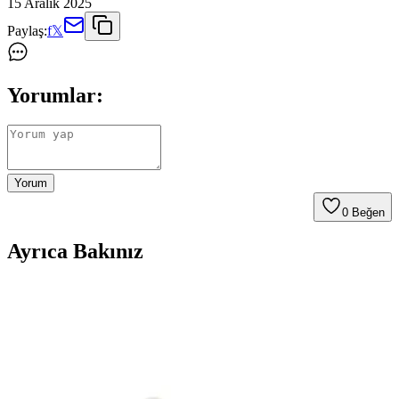
15 Aralık 2025
Paylaş:
f
𝕏
Yorumlar:
Yorum
0
Beğen
Ayrıca Bakınız
Voltme Hypercore ve Woyax By Deji Magsafe
Powerbank Karşılaştırması 10000mAh Kapasite ile
Hangisi Daha İyi
İki popüler 10000mAh taşınabilir şarj cihazını detaylı
karşılaştırıyoruz. Voltme Hypercore hızlı şarj ve güvenlik