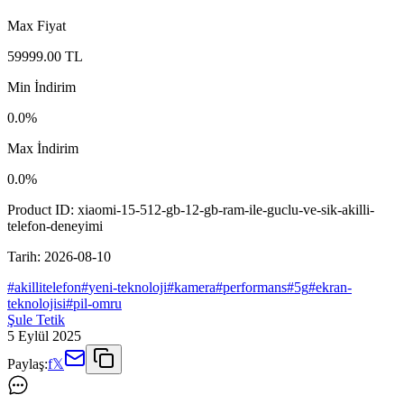
Max Fiyat
59999.00
TL
Min İndirim
0.0
%
Max İndirim
0.0
%
Product ID:
xiaomi-15-512-gb-12-gb-ram-ile-guclu-ve-sik-akilli-
telefon-deneyimi
Tarih:
2026-08-10
#
akillitelefon
#
yeni-teknoloji
#
kamera
#
performans
#
5g
#
ekran-
teknolojisi
#
pil-omru
Şule Tetik
5 Eylül 2025
Paylaş:
f
𝕏