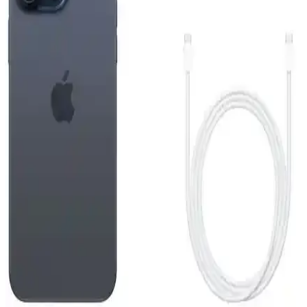
Tasarım ve Yüksek Performanslı Akıllı Telefon
Apple iPhone Air 512 GB, ince ve hafif tasarımı, güçlü ekran ve
gelişmiş kamera sistemiyle günlük kullanımda yüksek performans
sunar.
Reeder S19 Max Beyaz Akıllı Telefon Günlük
Kullanım ve Özellikleri Detaylı İnceleme
Reeder S19 Max, şık tasarım, güçlü performans ve dayanıklılığıyla
günlük kullanım için ideal bir akıllı telefon. 4GB RAM ve 64GB
depolama, gelişmiş kamera ve uzun pil ömrü sunar.
iPhone 15 Pro ve Mac Entegrasyonu: Güncel
Teknolojide Yeni Bir Dönem
iPhone 15 Pro ve Mac'in entegre özellikleri, gelişmiş tasarım ve
performans ile kullanıcıların deneyimini artırıyor, ekosistem
avantajlarıyla günlük ve profesyonel kullanımda fark yaratıyor.
Reeder S19 Max ve Pro Modellerinin Detaylı
Karşılaştırması 2023