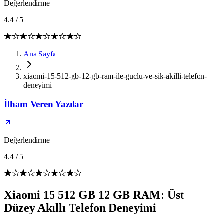
Değerlendirme
4.4
/
5
Ana Sayfa
xiaomi-15-512-gb-12-gb-ram-ile-guclu-ve-sik-akilli-telefon-
deneyimi
İlham Veren Yazılar
Değerlendirme
4.4
/
5
Xiaomi 15 512 GB 12 GB RAM: Üst
Düzey Akıllı Telefon Deneyimi