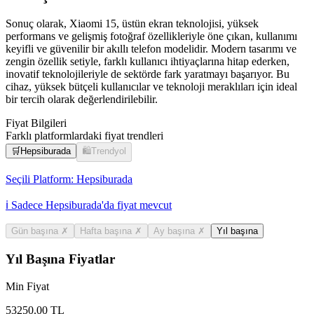
Sonuç olarak, Xiaomi 15, üstün ekran teknolojisi, yüksek
performans ve gelişmiş fotoğraf özellikleriyle öne çıkan, kullanımı
keyifli ve güvenilir bir akıllı telefon modelidir. Modern tasarımı ve
zengin özellik setiyle, farklı kullanıcı ihtiyaçlarına hitap ederken,
inovatif teknolojileriyle de sektörde fark yaratmayı başarıyor. Bu
cihaz, yüksek bütçeli kullanıcılar ve teknoloji meraklıları için ideal
bir tercih olarak değerlendirilebilir.
Fiyat Bilgileri
Farklı platformlardaki fiyat trendleri
🛒
Hepsiburada
🛍️
Trendyol
Seçili Platform:
Hepsiburada
ℹ️ Sadece Hepsiburada'da fiyat mevcut
Gün başına
✗
Hafta başına
✗
Ay başına
✗
Yıl başına
Yıl Başına Fiyatlar
Min Fiyat
53250.00
TL