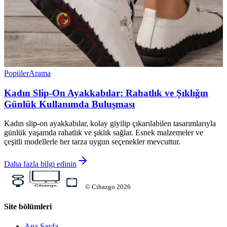
Popüler
Arama
Kadın Slip-On Ayakkabılar: Rahatlık ve Şıklığın
Günlük Kullanımda Buluşması
Kadın slip-on ayakkabılar, kolay giyilip çıkarılabilen tasarımlarıyla
günlük yaşamda rahatlık ve şıklık sağlar. Esnek malzemeler ve
çeşitli modellerle her tarza uygun seçenekler mevcuttur.
Daha fazla bilgi edinin
©
Cihazgo
2026
Site bölümleri
Ana Sayfa