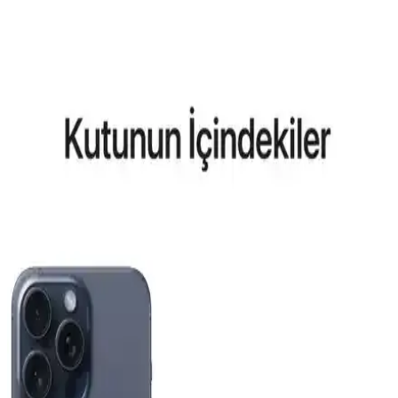
Aksesuar Marka Bileklik Kıyaslaması: Samsung
Galaxy Modelleri ve Güncel Trendler
Samsung Galaxy S26 ve S25 Ultra için MagSafe uyumlu kılıflar ve
aksesuarlar hakkında detaylı kıyaslama ve trendler, dayanıklılık,
tasarım ve fonksiyonellik açısından bilgiler içerir.
Reeder P13 Blue Max 2022 ve Lite 2022
Modellerinin Karşılaştırması ve Özellikleri
Bu makalede, Reeder P13 Blue Max 2022 ve Lite 2022
modellerinin ekran, batarya, kamera ve performans özellikleri detaylı
karşılaştırması yapılmaktadır.
General Mobile GM 23 SE ve Casper VIA X40 Akıllı
Telefon Modellerinin Detaylı Karşılaştırması
İki telefonun ekran, pil, kamera ve performans özelliklerini
karşılaştırıyoruz. Günlük kullanımda avantajlar ve sınırlamalar
hakkında kapsamlı bilgi sunuyoruz.
Apple iPhone Air 512 GB Pamuk Beyazı: Hafif