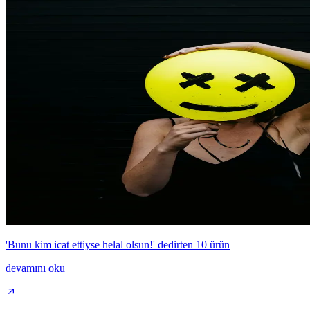
'Bunu kim icat ettiyse helal olsun!' dedirten 10 ürün
devamını oku