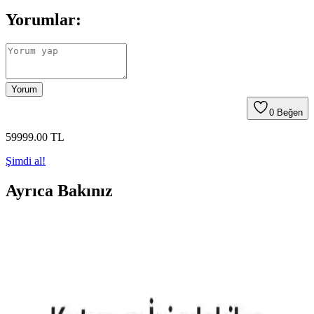
Yorumlar:
Yorum
0
Beğen
59999
.00
TL
Şimdi al!
Ayrıca Bakınız
Aksesuar Marka Bileklik Kıyaslaması: Samsung
Galaxy Modelleri ve Güncel Trendler
Samsung Galaxy S26 ve S25 Ultra için MagSafe uyumlu kılıflar ve
aksesuarlar hakkında detaylı kıyaslama ve trendler, dayanıklılık,
tasarım ve fonksiyonellik açısından bilgiler içerir.