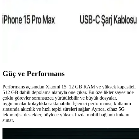
Reeder S19 Max ve Pro modellerinin özellikleri, performansları ve
kullanıcı yorumlarıyla detaylı karşılaştırması. Hangi model
ihtiyaçlarınıza daha uygun olduğunu öğrenin.
iPhone 15 Pro Taksit Seçenekleri ve Elektronik
Alışverişte Uygun Ödeme Alternatifleri
iPhone 15 Pro'nun fiyat aralıkları, taksit imkanları ve güvenilir
satıcılar sayesinde teknolojiye ulaşmak artık daha erişilebilir ve bütçe
dostu hale geliyor.
Güç ve Performans
Performans açısından Xiaomi 15, 12 GB RAM ve yüksek kapasiteli
512 GB dahili depolama alanıyla öne çıkar. Bu özellikler sayesinde
çoklu görevler sorunsuzca yürütülebilir ve büyük dosyalar,
uygulamalar kolaylıkla saklanabilir. İşlemci performansı, kullanım
sırasında akıcılık ve hızlı tepki süreleri sağlar. Ayrıca, cihaz 5G
teknolojisi destekler, böylece yüksek hızda mobil bağlantı imkanı
sunar.