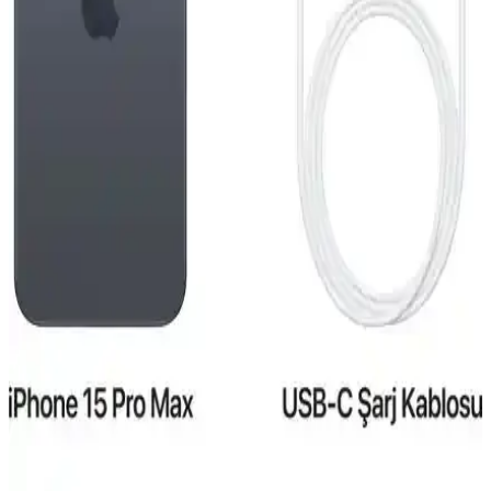
Kullanım ve Özellikleri Detaylı İnceleme
Reeder S19 Max, şık tasarım, güçlü performans ve dayanıklılığıyla
günlük kullanım için ideal bir akıllı telefon. 4GB RAM ve 64GB
depolama, gelişmiş kamera ve uzun pil ömrü sunar.
iPhone 15 Pro ve Mac Entegrasyonu: Güncel
Teknolojide Yeni Bir Dönem
iPhone 15 Pro ve Mac'in entegre özellikleri, gelişmiş tasarım ve
performans ile kullanıcıların deneyimini artırıyor, ekosistem
avantajlarıyla günlük ve profesyonel kullanımda fark yaratıyor.
Reeder S19 Max ve Pro Modellerinin Detaylı
Karşılaştırması 2023
Reeder S19 Max ve Pro modellerinin özellikleri, performansları ve
kullanıcı yorumlarıyla detaylı karşılaştırması. Hangi model
ihtiyaçlarınıza daha uygun olduğunu öğrenin.
iPhone 15 Pro Taksit Seçenekleri ve Elektronik
Alışverişte Uygun Ödeme Alternatifleri
iPhone 15 Pro'nun fiyat aralıkları, taksit imkanları ve güvenilir