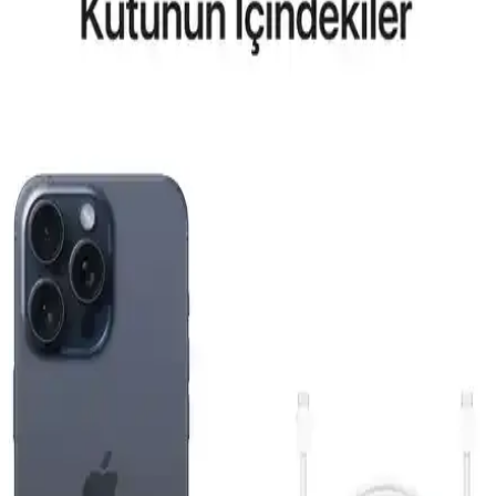
Reeder P13 Blue Max 2022 ve Lite 2022
Modellerinin Karşılaştırması ve Özellikleri
Bu makalede, Reeder P13 Blue Max 2022 ve Lite 2022
modellerinin ekran, batarya, kamera ve performans özellikleri detaylı
karşılaştırması yapılmaktadır.
General Mobile GM 23 SE ve Casper VIA X40 Akıllı
Telefon Modellerinin Detaylı Karşılaştırması
İki telefonun ekran, pil, kamera ve performans özelliklerini
karşılaştırıyoruz. Günlük kullanımda avantajlar ve sınırlamalar
hakkında kapsamlı bilgi sunuyoruz.
Apple iPhone Air 512 GB Pamuk Beyazı: Hafif
Tasarım ve Yüksek Performanslı Akıllı Telefon
Apple iPhone Air 512 GB, ince ve hafif tasarımı, güçlü ekran ve
gelişmiş kamera sistemiyle günlük kullanımda yüksek performans
sunar.
Reeder S19 Max Beyaz Akıllı Telefon Günlük