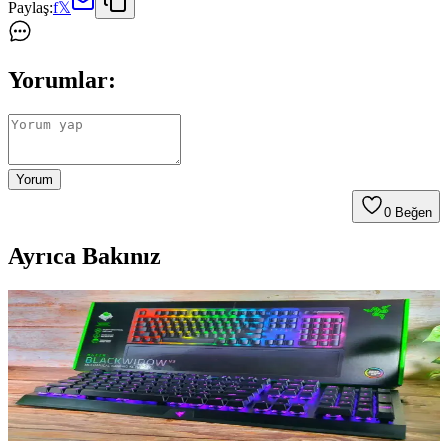
Paylaş:
f
𝕏
Yorumlar:
Yorum
0
Beğen
Ayrıca Bakınız
Windows Dosya Gezgini: Temel İşlevler, Sorunlar ve
Çözüm Yöntemleri
Windows Dosya Gezgini, dosya ve klasör yönetiminde temel araçtır.
Windows 10 ve 11'de farklı özellikler sunar. Sorunlar için etkili
çözüm yöntemleri bilgisayar kullanımını kolaylaştırır.