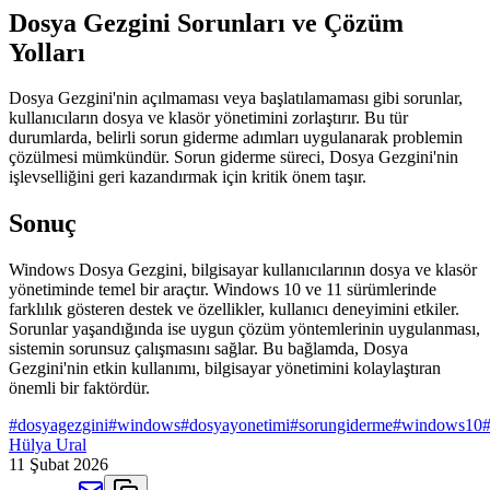
Dosya Gezgini Sorunları ve Çözüm
Yolları
Dosya Gezgini'nin açılmaması veya başlatılamaması gibi sorunlar,
kullanıcıların dosya ve klasör yönetimini zorlaştırır. Bu tür
durumlarda, belirli sorun giderme adımları uygulanarak problemin
çözülmesi mümkündür. Sorun giderme süreci, Dosya Gezgini'nin
işlevselliğini geri kazandırmak için kritik önem taşır.
Sonuç
Windows Dosya Gezgini, bilgisayar kullanıcılarının dosya ve klasör
yönetiminde temel bir araçtır. Windows 10 ve 11 sürümlerinde
farklılık gösteren destek ve özellikler, kullanıcı deneyimini etkiler.
Sorunlar yaşandığında ise uygun çözüm yöntemlerinin uygulanması,
sistemin sorunsuz çalışmasını sağlar. Bu bağlamda, Dosya
Gezgini'nin etkin kullanımı, bilgisayar yönetimini kolaylaştıran
önemli bir faktördür.
#
dosyagezgini
#
windows
#
dosyayonetimi
#
sorungiderme
#
windows10
Hülya Ural
11 Şubat 2026