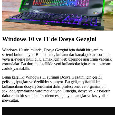
Çözüm Yöntemleri
Windows Dosya Gezgini, dosya ve klasör yönetiminde temel araçtır.
Windows 10 ve 11'de farklı özellikler sunar. Sorunlar için etkili
çözüm yöntemleri bilgisayar kullanımını kolaylaştırır.
Windows 10 ve 11'de Dosya Gezgini
Windows 10 sürümünde, Dosya Gezgini için dahili bir yardım
sistemi bulunmuyor. Bu nedenle, kullanıcılar karşılaştıkları sorunlar
veya işlevlerle ilgili bilgi almak için web üzerinde araştırma yapmak
zorundalar. Bu durum, özellikle yeni kullanıcılar için zaman zaman
zorluk yaratabilir.
Buna karşılık, Windows 11 sürümü Dosya Gezgini için çeşitli
gelişmiş ipuçları ve özellikler sunuyor. Bu gelişmiş özellikler,
kullanıcıların dosya yönetimini daha profesyonel ve organize bir
şekilde yapmalarına yardımcı oluyor. Örneğin, dosya ve klasörlerin
daha etkin bir şekilde düzenlenmesi için yeni araçlar ve kısayollar
mevcuttur.