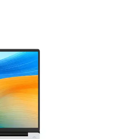
 Mesajlaşma Deneyimi
ayı kolaylaştırır. Dosya paylaşımı, sesli ve görüntülü aramalar gibi özel
da Kullanım Zorlukları Analizi
orunları kullanıcı deneyimini etkiliyor. Toplu mesaj sınırı ve cihaz uy
lemeleriyle En Güncel Yöntemler
 için 2025'e özel güncel çözümler ve güvenlik ipuçları. Sorunsuz iletiş
tajları
ağlar. QR kod ile kolay giriş, dosya paylaşımı ve gizlilik önlemleriyle
n Günümüzün En Popüler Mesajlaşma Uygulaması