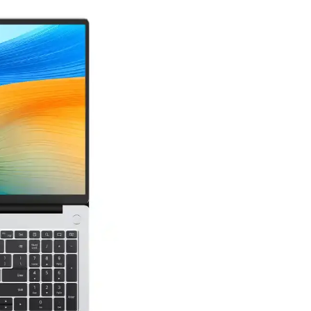
ayı kolaylaştırır. Dosya paylaşımı, sesli ve görüntülü aramalar gibi özel
da Kullanım Zorlukları Analizi
orunları kullanıcı deneyimini etkiliyor. Toplu mesaj sınırı ve cihaz uy
lemeleriyle En Güncel Yöntemler
 için 2025'e özel güncel çözümler ve güvenlik ipuçları. Sorunsuz iletiş
tajları
ağlar. QR kod ile kolay giriş, dosya paylaşımı ve gizlilik önlemleriyle
n Günümüzün En Popüler Mesajlaşma Uygulaması
tişim sağlar. Mesaj, görüntü ve video paylaşımıyla günlük ve profesyon
 WhatsApp Kullanımının Etkileri
örüntü kalitesini koruması önemlidir. WhatsApp'ın farklı platformlard