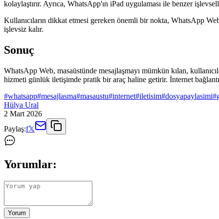
kolaylaştırır. Ayrıca, WhatsApp'ın iPad uygulaması ile benzer işlevselli
Kullanıcıların dikkat etmesi gereken önemli bir nokta, WhatsApp Web'in 
işlevsiz kalır.
Sonuç
WhatsApp Web, masaüstünde mesajlaşmayı mümkün kılan, kullanıcıların i
hizmeti günlük iletişimde pratik bir araç haline getirir. İnternet bağlan
#
whatsapp
#
mesajlasma
#
masaustu
#
internet
#
iletisim
#
dosyapaylasimi
#
Hülya Ural
2 Mart 2026
Paylaş:
f
𝕏
Yorumlar:
Yorum