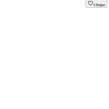
0
Beğen
liklerle iletişiminizi pratik hale getirir.
umluluğu, uygulama kullanımında önemli zorluklar yaratıyor.
im için detaylar burada.
 modern iletişimde öne çıkar.