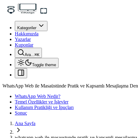
Kategoriler
Hakkımızda
Yazarlar
Kuponlar
Ara...
⌘
K
Toggle theme
WhatsApp Web ile Masaüstünde Pratik ve Kapsamlı Mesajlaşma Den
WhatsApp Web Nedir?
Temel Özellikler ve İşlevler
Kullanım Pratikliği ve İpuçları
Sonuç
Ana Sayfa
whatsapp-web-ile-masaustunde-pratik-ve-kapsamli-mesajlasma