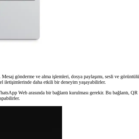
venli Mesajlaşma Yöntemi
yı kolaylaştırır. QR kodla güvenli giriş sağlar, tarayıcı üzerinden dosy
Masaüstü Mesajlaşma Deneyimi
ından mesajlaşma ve dosya paylaşımı yapabilir. Bu entegrasyon, masaüs
 Mesaj gönderme ve alma işlemleri, dosya paylaşımı, sesli ve görüntülü
el iletişimlerinde daha etkili bir deneyim yaşayabilirler.
WhatsApp Web arasında bir bağlantı kurulması gerekir. Bu bağlantı, QR 
pabilirler.