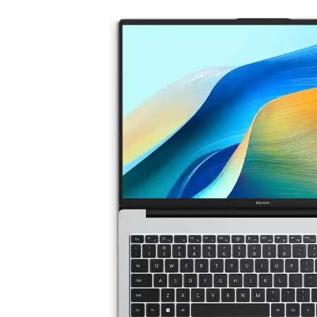
WhatsApp Web, QR kod ile hızlı erişim sağlayarak masaüstünde mesajlaşm
WhatsApp Hesap Kısıtlamaları ve Huawei Cihazların
WhatsApp hesap kısıtlamaları ve Huawei telefonlarda yaşanan erişim s
WhatsApp Kullanımı ve Hesap Güvenliği 2025 Güncel
WhatsApp'ta hesap engellemeleri ve yükleme sorunlarıyla karşılaşanlar
WhatsApp Web'in Temel Özellikleri ve Kullanım Avan
WhatsApp Web, mobil ve masaüstü arasında güvenli ve pratik iletişim s
WhatsApp: Güvenli ve Çok Yönlü İletişim Sağlaya
WhatsApp, uçtan uca şifreleme ve çok platform desteğiyle güvenli ile
Samsung Galaxy S22 Ekran Koruyucu Özellikleri ve
Samsung Galaxy S22 ekran koruyucularının dokunmatik hassasiyet ve g
uzatır.