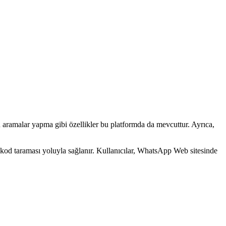
a paylaşımı ve senkronize bildirimlerle iletişimi pratik hale getirir.
tü kullanımda pratik ve senkronize iletişim sağlar.
 aramalar yapma gibi özellikler bu platformda da mevcuttur. Ayrıca,
kod taraması yoluyla sağlanır. Kullanıcılar, WhatsApp Web sitesinde