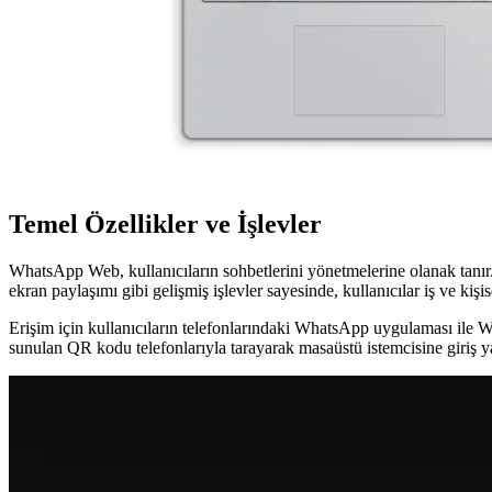
WhatsApp Web: Masaüstü Bilgisayarda Kolay ve Gü
WhatsApp Web, masaüstünde geniş ekran ve klavye avantajıyla mesajlaşma
Huawei Mate D16 ve WhatsApp Web Entegrasyonu: 
Huawei Mate D16 kullanıcıları, WhatsApp Web sayesinde bilgisayarlar
Temel Özellikler ve İşlevler
WhatsApp Web, kullanıcıların sohbetlerini yönetmelerine olanak tanır.
ekran paylaşımı gibi gelişmiş işlevler sayesinde, kullanıcılar iş ve kişis
Erişim için kullanıcıların telefonlarındaki WhatsApp uygulaması ile 
sunulan QR kodu telefonlarıyla tarayarak masaüstü istemcisine giriş ya