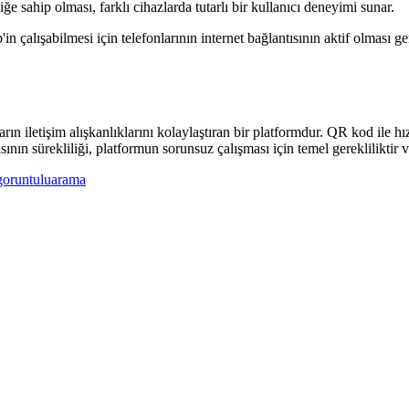
ğe sahip olması, farklı cihazlarda tutarlı bir kullanıcı deneyimi sunar.
çalışabilmesi için telefonlarının internet bağlantısının aktif olması ger
letişim alışkanlıklarını kolaylaştıran bir platformdur. QR kod ile hız
tısının sürekliliği, platformun sorunsuz çalışması için temel gerekliliktir
goruntuluarama