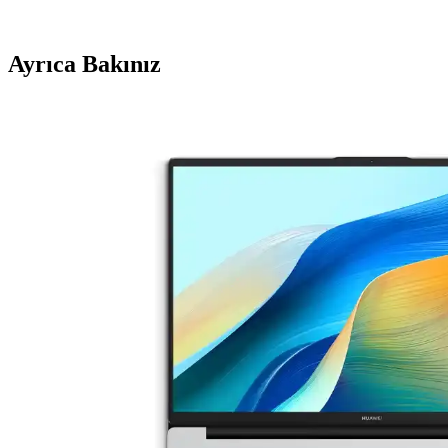
Ayrıca Bakınız
WhatsApp Web ile Masaüstünde Pratik ve Kapsamlı
WhatsApp Web, QR kod ile hızlı erişim sağlayarak masaüstünde mesajlaşm
WhatsApp Hesap Kısıtlamaları ve Huawei Cihazların
WhatsApp hesap kısıtlamaları ve Huawei telefonlarda yaşanan erişim s
WhatsApp Kullanımı ve Hesap Güvenliği 2025 Güncel
WhatsApp'ta hesap engellemeleri ve yükleme sorunlarıyla karşılaşanlar
WhatsApp Web'in Temel Özellikleri ve Kullanım Avan
WhatsApp Web, mobil ve masaüstü arasında güvenli ve pratik iletişim s
WhatsApp: Güvenli ve Çok Yönlü İletişim Sağlaya