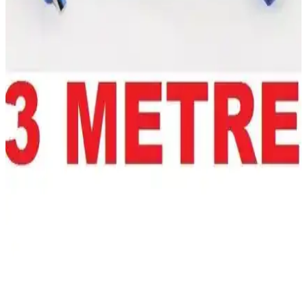
WD My Passport 4TB 2.5 İnç USB 3.0 Taşınabilir
Disk İnceleme ve Kullanıcı Yorumları
WD My Passport 4TB 2.5 inç USB 3.0 taşınabilir disk, yüksek
kapasitesi ve estetik tasarımıyla öne çıkar. Hız sorunlarına rağmen
günlük kullanım ve veri yedekleme için uygun bir seçenektir.
UGREEN 4 Port USB 3.0 Hub (Model 50985) - 5
Gbps Teorik Hız, Micro USB Güç Girişi, Gri
UGREEN 4 Port USB 3.0 Hub (50985) gri renkli; 4 USB 3.0 portu
ve Micro USB güç girişi ile güç gerektiren aygıtları destekler. Teorik
5 Gbps hız sunan bu çoklayıcı, kompakt tasarımıyla masaüstünü
sadeleştirir.
Alfais 4627 USB 3.0 Uzatma Kablosu: Yüksek
Performans ve Güvenilirlik
Alfais 4627 USB 3.0 uzatma kablosu, 3 metre uzunluğunda, yüksek
hız ve dayanıklılık sunan, veri transferinde güvenilirlik sağlayan bir
kablodur.