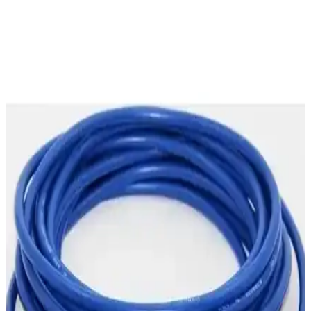
ve Kullanıcı Yorumları
Alfais 4536 SATA to USB çevirici, 2.5 inç diskleri USB üzerinden
bağlar, geniş uyumluluk ve taşınabilirlik sağlar. Yüksek ısınma ve
bağlantı sorunlarına dikkat edilmelidir.
5TB HDD'nin Temel Özellikleri ve Kullanım
Alanları Analizi
5TB HDD'ler, geniş depolama alanı, uygun fiyat ve kolay kurulum
avantajlarıyla büyük veri ihtiyaçlarını karşılar. Hız ve dayanıklılık
göz önüne alınmalı, kullanım amacına uygun seçim yapılmalı.
LaCie STHY2000800 ile LaCie Rugged USB-C 2TB
Karşılaştırması Kapasite, Dayanıklılık ve Hız
Bu karşılaştırma, LaCie 2 TB USB 3.0 sürücüsü STHY2000800 ile
LaCie Rugged USB-C 2TB Ultra Dayanıklı HDD STFR2000800
arasındaki farkları inceler; suya/darbe dayanıklılığı, USB-
C/Thunderbolt4 uyumu, aktarım hızı ve ek hizmetleri karşılaştırır.
10TB Harici Hard Diskler: Kapasite, Özellikler ve
Kullanım İpuçları