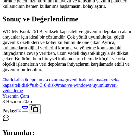
birlikte gelen hızlı kurulum kılavuzu ve kapsamlı yazılım paketleri,
kullanıcının hemen kullanıma başlamasını kolaylaştırır.
Sonuç ve Değerlendirme
WD My Book 26TB, yüksek kapasiteli ve güvenilir depolama alanı
arayanlar için ideal bir çözümdür. Çok yönlü uyumluluğu, güçlü
güvenlik özellikleri ve kolay kullanımı ile öne çıkar. Ayrıca,
kullanıcıların dijital verilerini koruma ve yönetme konusundaki
ihtiyaçlarına cevap verirken, uzun vadeli dayanıklılığıyla de dikkat
çeker. Bu ürün, hem bireysel kullanıcıların hem de küçük ve orta
ölçekli işletmelerin veri depolama ihtiyaçlarını karşılamada etkili ve
güvenilir bir tercihtir.
#
harici-disk
#
depolama-cozumu
#
guvenilir-depolama
#
yuksek-
kapasiteli-disk
#
usb-3-0-disk
#
mac-ve-windows-uyumlu
#
veri-
yedekleme
Yasemin Çam
3 Haziran 2025
Paylaş:
f
𝕏
Yorumlar: