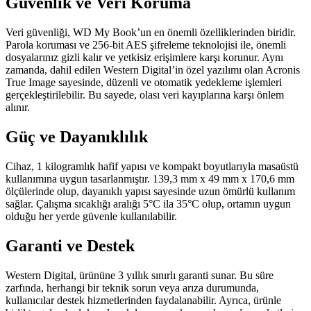
Güvenlik ve Veri Koruma
Veri güvenliği, WD My Book’un en önemli özelliklerinden biridir.
Parola koruması ve 256-bit AES şifreleme teknolojisi ile, önemli
dosyalarınız gizli kalır ve yetkisiz erişimlere karşı korunur. Aynı
zamanda, dahil edilen Western Digital’in özel yazılımı olan Acronis
True Image sayesinde, düzenli ve otomatik yedekleme işlemleri
gerçekleştirilebilir. Bu sayede, olası veri kayıplarına karşı önlem
alınır.
Güç ve Dayanıklılık
Cihaz, 1 kilogramlık hafif yapısı ve kompakt boyutlarıyla masaüstü
kullanımına uygun tasarlanmıştır. 139,3 mm x 49 mm x 170,6 mm
ölçülerinde olup, dayanıklı yapısı sayesinde uzun ömürlü kullanım
sağlar. Çalışma sıcaklığı aralığı 5°C ila 35°C olup, ortamın uygun
olduğu her yerde güvenle kullanılabilir.
Garanti ve Destek
Western Digital, ürününe 3 yıllık sınırlı garanti sunar. Bu süre
zarfında, herhangi bir teknik sorun veya arıza durumunda,
kullanıcılar destek hizmetlerinden faydalanabilir. Ayrıca, ürünle