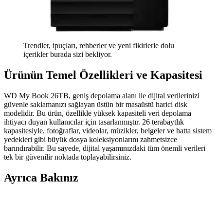
Trendler, ipuçları, rehberler ve yeni fikirlerle dolu
içerikler burada sizi bekliyor.
Ürünün Temel Özellikleri ve Kapasitesi
WD My Book 26TB, geniş depolama alanı ile dijital verilerinizi
güvenle saklamanızı sağlayan üstün bir masaüstü harici disk
modelidir. Bu ürün, özellikle yüksek kapasiteli veri depolama
ihtiyacı duyan kullanıcılar için tasarlanmıştır. 26 terabaytlık
kapasitesiyle, fotoğraflar, videolar, müzikler, belgeler ve hatta sistem
yedekleri gibi büyük dosya koleksiyonlarını zahmetsizce
barındırabilir. Bu sayede, dijital yaşamınızdaki tüm önemli verileri
tek bir güvenilir noktada toplayabilirsiniz.
Ayrıca Bakınız
Alfais 4536 2.5 İnç SATA to USB Çevirici İnceleme