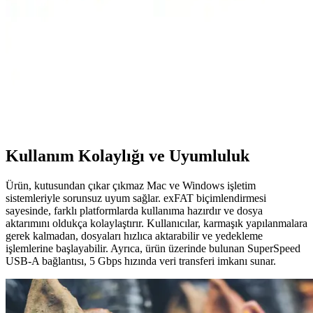
5 Gbps hız sunan bu çoklayıcı, kompakt tasarımıyla masaüstünü
sadeleştirir.
Alfais 4627 USB 3.0 Uzatma Kablosu: Yüksek
Performans ve Güvenilirlik
Alfais 4627 USB 3.0 uzatma kablosu, 3 metre uzunluğunda, yüksek
hız ve dayanıklılık sunan, veri transferinde güvenilirlik sağlayan bir
kablodur.
Kullanım Kolaylığı ve Uyumluluk
Ürün, kutusundan çıkar çıkmaz Mac ve Windows işletim
sistemleriyle sorunsuz uyum sağlar. exFAT biçimlendirmesi
sayesinde, farklı platformlarda kullanıma hazırdır ve dosya
aktarımını oldukça kolaylaştırır. Kullanıcılar, karmaşık yapılanmalara
gerek kalmadan, dosyaları hızlıca aktarabilir ve yedekleme
işlemlerine başlayabilir. Ayrıca, ürün üzerinde bulunan SuperSpeed
USB-A bağlantısı, 5 Gbps hızında veri transferi imkanı sunar.