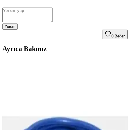
Yorum
0
Beğen
Ayrıca Bakınız
Alfais 4536 2.5 İnç SATA to USB Çevirici İnceleme
ve Kullanıcı Yorumları
Alfais 4536 SATA to USB çevirici, 2.5 inç diskleri USB üzerinden
bağlar, geniş uyumluluk ve taşınabilirlik sağlar. Yüksek ısınma ve
bağlantı sorunlarına dikkat edilmelidir.
5TB HDD'nin Temel Özellikleri ve Kullanım
Alanları Analizi
5TB HDD'ler, geniş depolama alanı, uygun fiyat ve kolay kurulum
avantajlarıyla büyük veri ihtiyaçlarını karşılar. Hız ve dayanıklılık