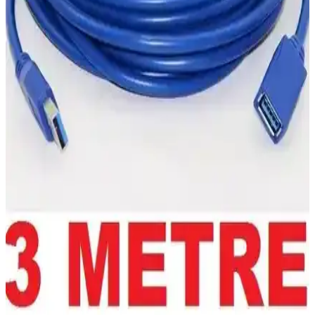
10TB harici hard diskler, büyük veri depolama, yedekleme ve
güvenlik için ideal seçenekler sunar. Bağlantı seçenekleri ve
kullanım alanlarıyla çeşitli ihtiyaçlara uygun çözümler sağlar.
Toshiba Canvio Basic 2TB Harici Disk İncelemesi ve
Özellikleri
Toshiba Canvio Basic 2TB, USB 3.2 ile yüksek hızda veri aktarımı
sağlayan taşınabilir harici disk, dayanıklı ve kompakt tasarımıyla
büyük depolama alanı sunar.
WD My Passport 4TB 2.5 İnç USB 3.0 Taşınabilir
Disk İnceleme ve Kullanıcı Yorumları
WD My Passport 4TB 2.5 inç USB 3.0 taşınabilir disk, yüksek
kapasitesi ve estetik tasarımıyla öne çıkar. Hız sorunlarına rağmen
günlük kullanım ve veri yedekleme için uygun bir seçenektir.
UGREEN 4 Port USB 3.0 Hub (Model 50985) - 5
Gbps Teorik Hız, Micro USB Güç Girişi, Gri
UGREEN 4 Port USB 3.0 Hub (50985) gri renkli; 4 USB 3.0 portu
ve Micro USB güç girişi ile güç gerektiren aygıtları destekler. Teorik