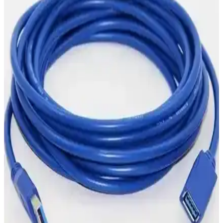
göz önüne alınmalı, kullanım amacına uygun seçim yapılmalı.
LaCie STHY2000800 ile LaCie Rugged USB-C 2TB
Karşılaştırması Kapasite, Dayanıklılık ve Hız
Bu karşılaştırma, LaCie 2 TB USB 3.0 sürücüsü STHY2000800 ile
LaCie Rugged USB-C 2TB Ultra Dayanıklı HDD STFR2000800
arasındaki farkları inceler; suya/darbe dayanıklılığı, USB-
C/Thunderbolt4 uyumu, aktarım hızı ve ek hizmetleri karşılaştırır.
10TB Harici Hard Diskler: Kapasite, Özellikler ve
Kullanım İpuçları
10TB harici hard diskler, büyük veri depolama, yedekleme ve
güvenlik için ideal seçenekler sunar. Bağlantı seçenekleri ve
kullanım alanlarıyla çeşitli ihtiyaçlara uygun çözümler sağlar.
Toshiba Canvio Basic 2TB Harici Disk İncelemesi ve
Özellikleri
Toshiba Canvio Basic 2TB, USB 3.2 ile yüksek hızda veri aktarımı
sağlayan taşınabilir harici disk, dayanıklı ve kompakt tasarımıyla
büyük depolama alanı sunar.