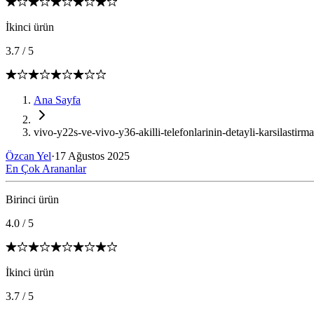
İkinci ürün
3.7
/
5
Ana Sayfa
vivo-y22s-ve-vivo-y36-akilli-telefonlarinin-detayli-karsilastirm
Özcan Yel
·
17 Ağustos 2025
En Çok Arananlar
Birinci ürün
4.0
/
5
İkinci ürün
3.7
/
5