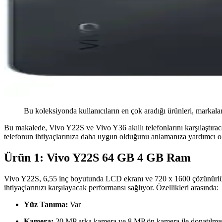
Bu koleksiyonda kullanıcıların en çok aradığı ürünleri, markalar
Bu makalede, Vivo Y22S ve Vivo Y36 akıllı telefonlarını karşılaştıraca
telefonun ihtiyaçlarınıza daha uygun olduğunu anlamanıza yardımcı ol
Ürün 1: Vivo Y22S 64 GB 4 GB Ram
Vivo Y22S, 6,55 inç boyutunda LCD ekranı ve 720 x 1600 çözünürlüğü
ihtiyaçlarınızı karşılayacak performansı sağlıyor. Özellikleri arasında:
Yüz Tanıma:
Var
Kamera:
20 MP arka kamera ve 8 MP ön kamera ile donatılmıştı