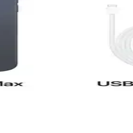
işmiş kamera sistemiyle günlük kullanımda yüksek performans sunar.
 ve Özellikleri Detaylı İnceleme
ünlük kullanım için ideal bir akıllı telefon. 4GB RAM ve 64GB depolam
jide Yeni Bir Dönem
mans ile kullanıcıların deneyimini artırıyor, ekosistem avantajlarıyla g
tırması 2023
lanıcı yorumlarıyla detaylı karşılaştırması. Hangi model ihtiyaçlarını
rişte Uygun Ödeme Alternatifleri
ar sayesinde teknolojiye ulaşmak artık daha erişilebilir ve bütçe dostu hal