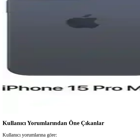
Apple iPhone Air 512 GB, ince ve hafif tasarımı, güçlü ekran ve gel
Reeder S19 Max Beyaz Akıllı Telefon Günlük Kullanım
Reeder S19 Max, şık tasarım, güçlü performans ve dayanıklılığıyla g
iPhone 15 Pro ve Mac Entegrasyonu: Güncel Teknolo
iPhone 15 Pro ve Mac'in entegre özellikleri, gelişmiş tasarım ve perfor
Reeder S19 Max ve Pro Modellerinin Detaylı Karşılaş
Reeder S19 Max ve Pro modellerinin özellikleri, performansları ve kul
iPhone 15 Pro Taksit Seçenekleri ve Elektronik Alışve
iPhone 15 Pro'nun fiyat aralıkları, taksit imkanları ve güvenilir satıcıl
Kullanıcı Yorumlarından Öne Çıkanlar
Kullanıcı yorumlarına göre: