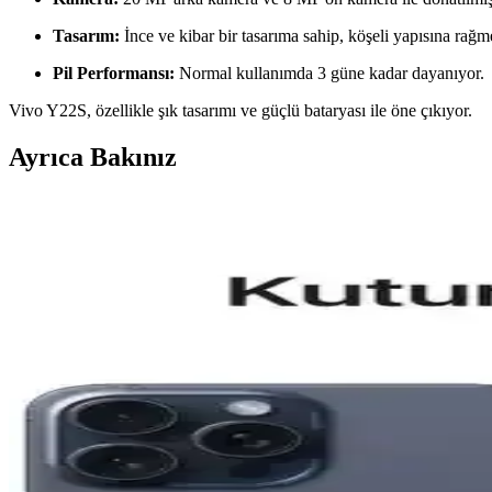
Tasarım:
İnce ve kibar bir tasarıma sahip, köşeli yapısına rağm
Pil Performansı:
Normal kullanımda 3 güne kadar dayanıyor.
Vivo Y22S, özellikle şık tasarımı ve güçlü bataryası ile öne çıkıyor.
Ayrıca Bakınız
Aksesuar Marka Bileklik Kıyaslaması: Samsung Gala
Samsung Galaxy S26 ve S25 Ultra için MagSafe uyumlu kılıflar ve aksesu
Reeder P13 Blue Max 2022 ve Lite 2022 Modellerinin K
Bu makalede, Reeder P13 Blue Max 2022 ve Lite 2022 modellerinin ekra
General Mobile GM 23 SE ve Casper VIA X40 Akıllı Te
İki telefonun ekran, pil, kamera ve performans özelliklerini karşılaşt
Apple iPhone Air 512 GB Pamuk Beyazı: Hafif Tasarı