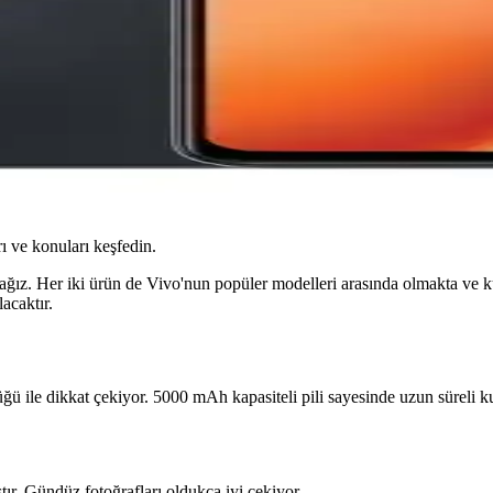
ı ve konuları keşfedin.
ğız. Her iki ürün de Vivo'nun popüler modelleri arasında olmakta ve kull
acaktır.
 ile dikkat çekiyor. 5000 mAh kapasiteli pili sayesinde uzun süreli 
r. Gündüz fotoğrafları oldukça iyi çekiyor.