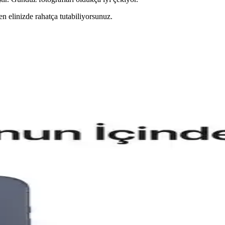
en elinizde rahatça tutabiliyorsunuz.
xy Modelleri ve Güncel Trendler
arlar hakkında detaylı kıyaslama ve trendler, dayanıklılık, tasarım ve 
arşılaştırması ve Özellikleri
n, batarya, kamera ve performans özellikleri detaylı karşılaştırması 
lefon Modellerinin Detaylı Karşılaştırması
ırıyoruz. Günlük kullanımda avantajlar ve sınırlamalar hakkında kapsamlı
m ve Yüksek Performanslı Akıllı Telefon