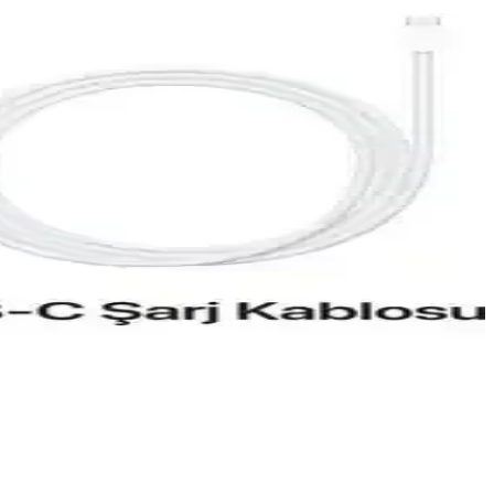
a, gelişmiş kamera ve uzun pil ömrü sunar.
ünlük ve profesyonel kullanımda fark yaratıyor.
za daha uygun olduğunu öğrenin.
e geliyor.