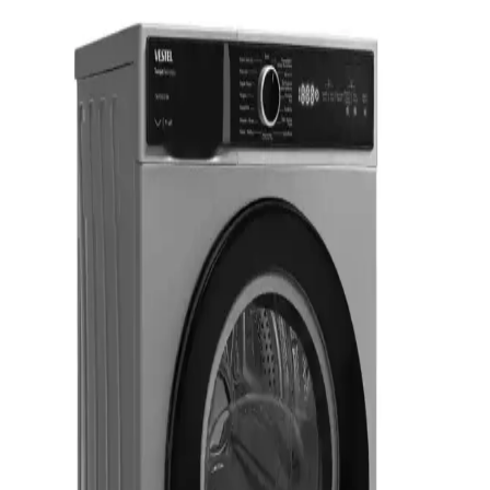
Edilmeli?
Yeni evde beyaz eşyaların teslimatı sırasında sigorta, hasar ve garanti
koşulları önemli rol oynar. Garajda erken teslimat risk taşırken,
kapanış sonrası teslimat daha güvenli ve sorunsuzdur.
Yeni Ev Alımında Beyaz Eşya ve Ev Aletleri Seçimi:
Dayanıklılık, Markalar ve Tavsiyeler
Yeni eve taşınırken beyaz eşya ve ev aletleri seçimi kullanım
kolaylığı, dayanıklılık ve bütçe açısından önemlidir. Markalar,
modeller ve tavsiyelerle doğru seçim rehberi sunulmaktadır.
Uzun Süre İklim Kontrollü Depoda Beklemiş Beyaz
Eşya Kullanımı ve Dikkat Edilmesi Gerekenler
İklim kontrollü depoda uzun süre bekleyen beyaz eşyalar genellikle
kullanılabilir. Kauçuk parçalar, elektrik tesisatı ve temizlik gibi
faktörler kontrol edilmeli, garanti süresi göz önünde
bulundurulmalıdır.
Kenmore Markasının Tarihi, Üretim Süreçleri ve
Günümüzdeki Durumu Üzerine İnceleme