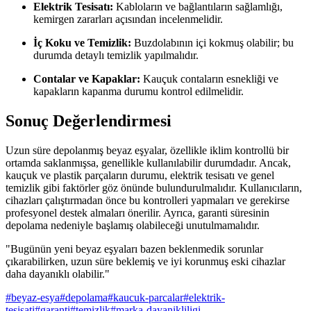
Elektrik Tesisatı:
Kabloların ve bağlantıların sağlamlığı,
kemirgen zararları açısından incelenmelidir.
İç Koku ve Temizlik:
Buzdolabının içi kokmuş olabilir; bu
durumda detaylı temizlik yapılmalıdır.
Contalar ve Kapaklar:
Kauçuk contaların esnekliği ve
kapakların kapanma durumu kontrol edilmelidir.
Sonuç Değerlendirmesi
Uzun süre depolanmış beyaz eşyalar, özellikle iklim kontrollü bir
ortamda saklanmışsa, genellikle kullanılabilir durumdadır. Ancak,
kauçuk ve plastik parçaların durumu, elektrik tesisatı ve genel
temizlik gibi faktörler göz önünde bulundurulmalıdır. Kullanıcıların,
cihazları çalıştırmadan önce bu kontrolleri yapmaları ve gerekirse
profesyonel destek almaları önerilir. Ayrıca, garanti süresinin
depolama nedeniyle başlamış olabileceği unutulmamalıdır.
"Bugünün yeni beyaz eşyaları bazen beklenmedik sorunlar
çıkarabilirken, uzun süre beklemiş ve iyi korunmuş eski cihazlar
daha dayanıklı olabilir."
#
beyaz-esya
#
depolama
#
kaucuk-parcalar
#
elektrik-
tesisati
#
garanti
#
temizlik
#
marka-dayanikliligi