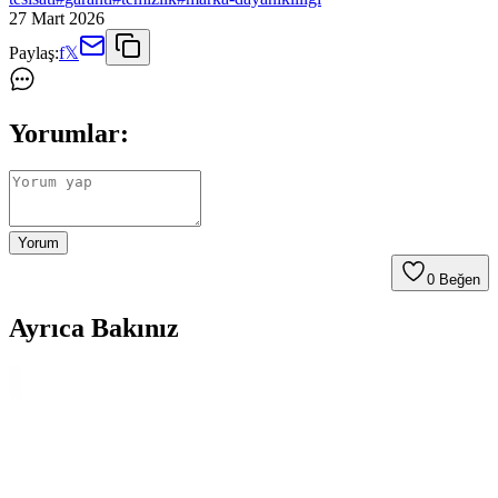
27 Mart 2026
Paylaş:
f
𝕏
Yorumlar:
Yorum
0
Beğen
Ayrıca Bakınız
Beyaz Eşyaların Ömrü, Tamir Edilebilirlik ve
Tüketici Tercihlerindeki Değişimler
Beyaz eşyaların ömrü, üretim maliyetleri, tamir edilebilirlik ve
tüketici tercihlerindeki değişimlerle şekilleniyor. Maliyet düşürme ve