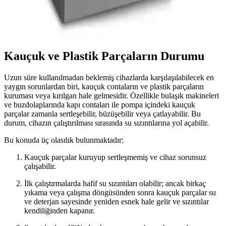
Kampanyalı çamaşır makineleri, uygun fiyat ve gelişmiş özellikler
sunar. Enerji ve su tasarrufu sağlayan modeller arasından seçim
yaparak uzun vadeli avantajlar elde edin.
Kauçuk ve Plastik Parçaların Durumu
Uzun süre kullanılmadan beklemiş cihazlarda karşılaşılabilecek en
yaygın sorunlardan biri, kauçuk contaların ve plastik parçaların
kuruması veya kırılgan hale gelmesidir. Özellikle bulaşık makineleri
ve buzdolaplarında kapı contaları ile pompa içindeki kauçuk
parçalar zamanla sertleşebilir, büzüşebilir veya çatlayabilir. Bu
durum, cihazın çalıştırılması sırasında su sızıntılarına yol açabilir.
Bu konuda üç olasılık bulunmaktadır:
Kauçuk parçalar kuruyup sertleşmemiş ve cihaz sorunsuz
çalışabilir.
İlk çalıştırmalarda hafif su sızıntıları olabilir; ancak birkaç
yıkama veya çalışma döngüsünden sonra kauçuk parçalar su
ve deterjan sayesinde yeniden esnek hale gelir ve sızıntılar
kendiliğinden kapanır.