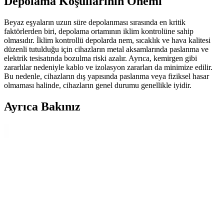
Depolama Koşullarının Önemi
Beyaz eşyaların uzun süre depolanması sırasında en kritik
faktörlerden biri, depolama ortamının iklim kontrolüne sahip
olmasıdır. İklim kontrollü depolarda nem, sıcaklık ve hava kalitesi
düzenli tutulduğu için cihazların metal aksamlarında paslanma ve
elektrik tesisatında bozulma riski azalır. Ayrıca, kemirgen gibi
zararlılar nedeniyle kablo ve izolasyon zararları da minimize edilir.
Bu nedenle, cihazların dış yapısında paslanma veya fiziksel hasar
olmaması halinde, cihazların genel durumu genellikle iyidir.
Ayrıca Bakınız
Beyaz Eşyaların Ömrü, Tamir Edilebilirlik ve
Tüketici Tercihlerindeki Değişimler
Beyaz eşyaların ömrü, üretim maliyetleri, tamir edilebilirlik ve
tüketici tercihlerindeki değişimlerle şekilleniyor. Maliyet düşürme ve
karmaşık özellikler cihazların dayanıklılığını etkiliyor.
Yeni Evde Beyaz Eşyaların Teslimatı: Garajda
Erken Mi Yoksa Kapanış Sonrası mı Tercih