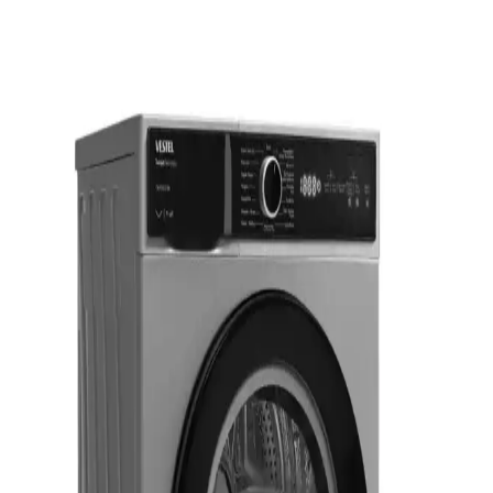
karmaşık özellikler cihazların dayanıklılığını etkiliyor.
Yeni Evde Beyaz Eşyaların Teslimatı: Garajda
Erken Mi Yoksa Kapanış Sonrası mı Tercih
Edilmeli?
Yeni evde beyaz eşyaların teslimatı sırasında sigorta, hasar ve garanti
koşulları önemli rol oynar. Garajda erken teslimat risk taşırken,
kapanış sonrası teslimat daha güvenli ve sorunsuzdur.
Yeni Ev Alımında Beyaz Eşya ve Ev Aletleri Seçimi:
Dayanıklılık, Markalar ve Tavsiyeler
Yeni eve taşınırken beyaz eşya ve ev aletleri seçimi kullanım
kolaylığı, dayanıklılık ve bütçe açısından önemlidir. Markalar,
modeller ve tavsiyelerle doğru seçim rehberi sunulmaktadır.
Uzun Süre İklim Kontrollü Depoda Beklemiş Beyaz
Eşya Kullanımı ve Dikkat Edilmesi Gerekenler
İklim kontrollü depoda uzun süre bekleyen beyaz eşyalar genellikle
kullanılabilir. Kauçuk parçalar, elektrik tesisatı ve temizlik gibi
faktörler kontrol edilmeli, garanti süresi göz önünde