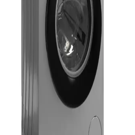
bulundurulmalıdır.
Kenmore Markasının Tarihi, Üretim Süreçleri ve
Günümüzdeki Durumu Üzerine İnceleme
Kenmore markası, geçmişte dayanıklı beyaz eşyalar sunarken
günümüzde üretim ve servis desteğinde belirsizlikler yaşamaktadır.
Üretici değişiklikleri ve kalite sorunları tüketici tercihlerinde etkili
olmaktadır.
İkinci El Çamaşır Makinesi ve Kurutucu Alımında
Yaş, Fiyat ve Durum Değerlendirmesi
İkinci el çamaşır makinesi ve kurutucu alımında cihazların yaşı,
fiyatı, bakım durumu ve hijyenik koşulları önemlidir. Pazarlık
yaparak uygun fiyat bulunmalı, kötü durumda olan cihazlardan
kaçınılmalıdır.
Altus AL 404 Modeli Hakkında Güncel Bilgi ve
Elektronik Ürün Seçim Rehberi
Altus AL 404 modeli hakkında detaylı teknik bilgi bulunmamakla
birlikte, markanın genel ürünleri ve kullanıcı deneyimleri uygun
fiyatlı dayanıklı ev aletleri arayanlara yön gösteriyor.