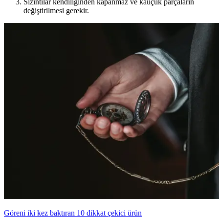
Sızıntılar kendiliğinden kapanmaz ve kauçuk parçaların
değiştirilmesi gerekir.
Göreni iki kez baktıran 10 dikkat çekici ürün