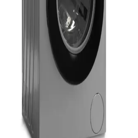
Kenmore markası, geçmişte dayanıklı beyaz eşyalar sunarken
günümüzde üretim ve servis desteğinde belirsizlikler yaşamaktadır.
Üretici değişiklikleri ve kalite sorunları tüketici tercihlerinde etkili
olmaktadır.
İkinci El Çamaşır Makinesi ve Kurutucu Alımında
Yaş, Fiyat ve Durum Değerlendirmesi
İkinci el çamaşır makinesi ve kurutucu alımında cihazların yaşı,
fiyatı, bakım durumu ve hijyenik koşulları önemlidir. Pazarlık
yaparak uygun fiyat bulunmalı, kötü durumda olan cihazlardan
kaçınılmalıdır.
Altus AL 404 Modeli Hakkında Güncel Bilgi ve
Elektronik Ürün Seçim Rehberi
Altus AL 404 modeli hakkında detaylı teknik bilgi bulunmamakla
birlikte, markanın genel ürünleri ve kullanıcı deneyimleri uygun
fiyatlı dayanıklı ev aletleri arayanlara yön gösteriyor.
Kampanyalı Çamaşır Makinesi Seçerken Dikkat
Edilmesi Gerekenler ve Avantajlar