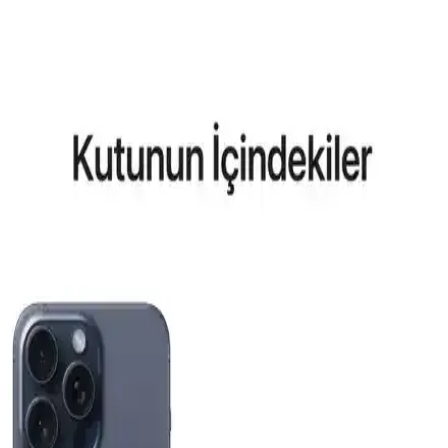
Aksesuar Marka Bileklik Kıyaslaması: Samsung
Galaxy Modelleri ve Güncel Trendler
Samsung Galaxy S26 ve S25 Ultra için MagSafe uyumlu kılıflar ve
aksesuarlar hakkında detaylı kıyaslama ve trendler, dayanıklılık,
tasarım ve fonksiyonellik açısından bilgiler içerir.
Reeder P13 Blue Max 2022 ve Lite 2022
Modellerinin Karşılaştırması ve Özellikleri
Bu makalede, Reeder P13 Blue Max 2022 ve Lite 2022
modellerinin ekran, batarya, kamera ve performans özellikleri detaylı
karşılaştırması yapılmaktadır.
General Mobile GM 23 SE ve Casper VIA X40 Akıllı
Telefon Modellerinin Detaylı Karşılaştırması
İki telefonun ekran, pil, kamera ve performans özelliklerini
karşılaştırıyoruz. Günlük kullanımda avantajlar ve sınırlamalar
hakkında kapsamlı bilgi sunuyoruz.
Apple iPhone Air 512 GB Pamuk Beyazı: Hafif