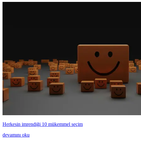
Herkesin imrendiği 10 mükemmel seçim
devamını oku