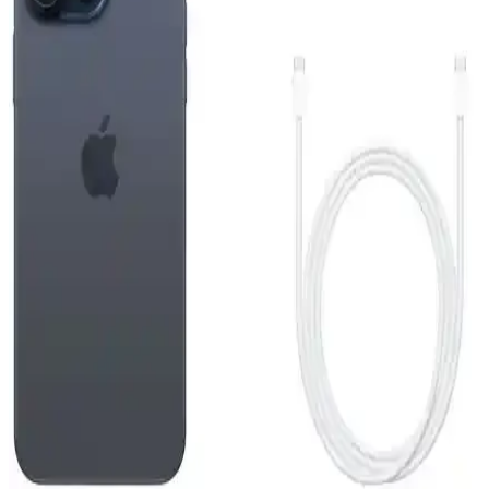
Tasarım ve Yüksek Performanslı Akıllı Telefon
Apple iPhone Air 512 GB, ince ve hafif tasarımı, güçlü ekran ve
gelişmiş kamera sistemiyle günlük kullanımda yüksek performans
sunar.
Reeder S19 Max Beyaz Akıllı Telefon Günlük
Kullanım ve Özellikleri Detaylı İnceleme
Reeder S19 Max, şık tasarım, güçlü performans ve dayanıklılığıyla
günlük kullanım için ideal bir akıllı telefon. 4GB RAM ve 64GB
depolama, gelişmiş kamera ve uzun pil ömrü sunar.
iPhone 15 Pro ve Mac Entegrasyonu: Güncel
Teknolojide Yeni Bir Dönem
iPhone 15 Pro ve Mac'in entegre özellikleri, gelişmiş tasarım ve
performans ile kullanıcıların deneyimini artırıyor, ekosistem
avantajlarıyla günlük ve profesyonel kullanımda fark yaratıyor.
Reeder S19 Max ve Pro Modellerinin Detaylı
Karşılaştırması 2023