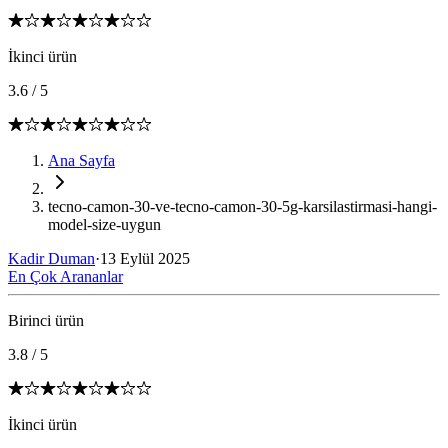
İkinci ürün
3.6
/
5
Ana Sayfa
tecno-camon-30-ve-tecno-camon-30-5g-karsilastirmasi-hangi-
model-size-uygun
Kadir Duman
·
13 Eylül 2025
En Çok Arananlar
Birinci ürün
3.8
/
5
İkinci ürün