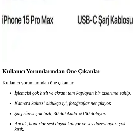
Reeder S19 Max ve Pro modellerinin özellikleri, performansları ve
kullanıcı yorumlarıyla detaylı karşılaştırması. Hangi model
ihtiyaçlarınıza daha uygun olduğunu öğrenin.
iPhone 15 Pro Taksit Seçenekleri ve Elektronik
Alışverişte Uygun Ödeme Alternatifleri
iPhone 15 Pro'nun fiyat aralıkları, taksit imkanları ve güvenilir
satıcılar sayesinde teknolojiye ulaşmak artık daha erişilebilir ve bütçe
dostu hale geliyor.
Kullanıcı Yorumlarından Öne Çıkanlar
Kullanıcı yorumlarından öne çıkanlar:
İşlemcisi çok hızlı ve ekranı tam kaplayan bir tasarıma sahip.
Kamera kalitesi oldukça iyi, fotoğraflar net çıkıyor.
Şarj süresi çok hızlı, 30 dakikada %100 doluyor.
Ancak, hoparlör sesi düşük kalıyor ve ses düzeyi ayarı çok
kısık.