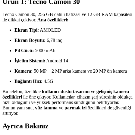
Ürün 1: Tecno Camon 30
Tecno Camon 30, 256 GB dahili hafızası ve 12 GB RAM kapasitesi
ile dikkat çekiyor.
Ana özellikleri:
Ekran Tipi:
AMOLED
Ekran Boyutu:
6,78 inç
Pil Gücü:
5000 mAh
İşletim Sistemi:
Android 14
Kamera:
50 MP + 2 MP arka kamera ve 20 MP ön kamera
Bağlantı Hızı:
4.5G
Bu telefon, özellikle
kullanıcı dostu tasarımı
ve
gelişmiş kamera
özellikleri
ile öne çıkıyor. Kullanıcılar, cihazın şarj süresinin oldukça
hızlı olduğunu ve yüksek performans sunduğunu belirtiyorlar.
Bunun yanı sıra,
yüz tanıma
ve
parmak izi
özellikleri de güvenliği
artırıyor.
Ayrıca Bakınız