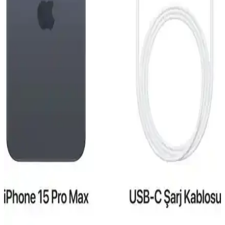
Reeder S19 Max Beyaz Akıllı Telefon Günlük
Kullanım ve Özellikleri Detaylı İnceleme
Reeder S19 Max, şık tasarım, güçlü performans ve dayanıklılığıyla
günlük kullanım için ideal bir akıllı telefon. 4GB RAM ve 64GB
depolama, gelişmiş kamera ve uzun pil ömrü sunar.
iPhone 15 Pro ve Mac Entegrasyonu: Güncel
Teknolojide Yeni Bir Dönem
iPhone 15 Pro ve Mac'in entegre özellikleri, gelişmiş tasarım ve
performans ile kullanıcıların deneyimini artırıyor, ekosistem
avantajlarıyla günlük ve profesyonel kullanımda fark yaratıyor.
Reeder S19 Max ve Pro Modellerinin Detaylı
Karşılaştırması 2023
Reeder S19 Max ve Pro modellerinin özellikleri, performansları ve
kullanıcı yorumlarıyla detaylı karşılaştırması. Hangi model
ihtiyaçlarınıza daha uygun olduğunu öğrenin.
iPhone 15 Pro Taksit Seçenekleri ve Elektronik
Alışverişte Uygun Ödeme Alternatifleri