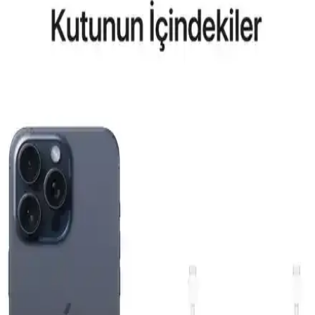
tasarım ve fonksiyonellik açısından bilgiler içerir.
Reeder P13 Blue Max 2022 ve Lite 2022
Modellerinin Karşılaştırması ve Özellikleri
Bu makalede, Reeder P13 Blue Max 2022 ve Lite 2022
modellerinin ekran, batarya, kamera ve performans özellikleri detaylı
karşılaştırması yapılmaktadır.
General Mobile GM 23 SE ve Casper VIA X40 Akıllı
Telefon Modellerinin Detaylı Karşılaştırması
İki telefonun ekran, pil, kamera ve performans özelliklerini
karşılaştırıyoruz. Günlük kullanımda avantajlar ve sınırlamalar
hakkında kapsamlı bilgi sunuyoruz.
Apple iPhone Air 512 GB Pamuk Beyazı: Hafif
Tasarım ve Yüksek Performanslı Akıllı Telefon
Apple iPhone Air 512 GB, ince ve hafif tasarımı, güçlü ekran ve
gelişmiş kamera sistemiyle günlük kullanımda yüksek performans
sunar.