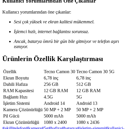
Kullanıcı Yorumlarından Öne Çıkanlar
Kullanıcı yorumlarından öne çıkanlar:
Sesi çok yüksek ve ekran kalitesi mükemmel.
İşlemci hızlı, internet bağlantısı sorunsuz.
Ancak, batarya ömrü bir gün bile gitmiyor ve telefon aşırı
ısınıyor.
Ürünlerin Özellik Karşılaştırması
Özellik
Tecno Camon 30
Tecno Camon 30 5G
Ekran Boyutu
6,78 inç
6,78 inç
Dahili Hafıza
256 GB
512 GB
RAM Kapasitesi
12 GB RAM
12 GB RAM
Bağlantı Hızı
4.5G
5G
İşletim Sistemi
Android 14
Android 13
Kamera Çözünürlüğü
50 MP + 2 MP
50 MP + 2 MP
Pil Gücü
5000 mAh
5000 mAh
Ekran Çözünürlüğü
1080 x 2400
1080 x 2436
#
akillitelefon
#
kamera
#
5g
#
hafiza
#
batarya
#
isletim-sistemi
#
kullanici-