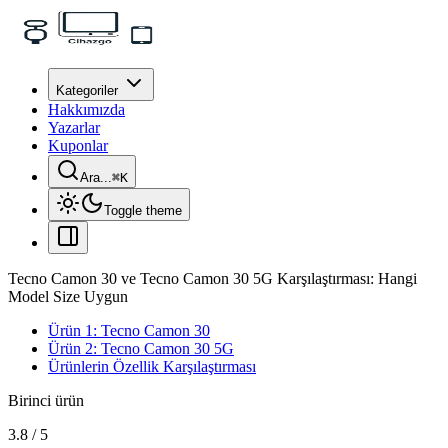
Kategoriler
Hakkımızda
Yazarlar
Kuponlar
Ara...
⌘
K
Toggle theme
Tecno Camon 30 ve Tecno Camon 30 5G Karşılaştırması: Hangi
Model Size Uygun
Ürün 1: Tecno Camon 30
Ürün 2: Tecno Camon 30 5G
Ürünlerin Özellik Karşılaştırması
Birinci ürün
3.8
/
5