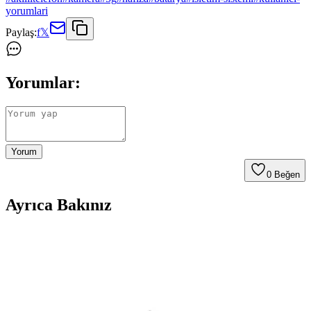
yorumlari
Paylaş:
f
𝕏
Yorumlar:
Yorum
0
Beğen
Ayrıca Bakınız
Aksesuar Marka Bileklik Kıyaslaması: Samsung
Galaxy Modelleri ve Güncel Trendler
Samsung Galaxy S26 ve S25 Ultra için MagSafe uyumlu kılıflar ve
aksesuarlar hakkında detaylı kıyaslama ve trendler, dayanıklılık,