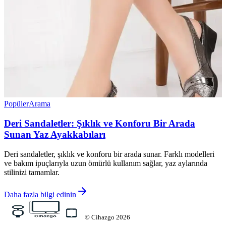
Popüler
Arama
Deri Sandaletler: Şıklık ve Konforu Bir Arada
Sunan Yaz Ayakkabıları
Deri sandaletler, şıklık ve konforu bir arada sunar. Farklı modelleri
ve bakım ipuçlarıyla uzun ömürlü kullanım sağlar, yaz aylarında
stilinizi tamamlar.
Daha fazla bilgi edinin
©
Cihazgo
2026