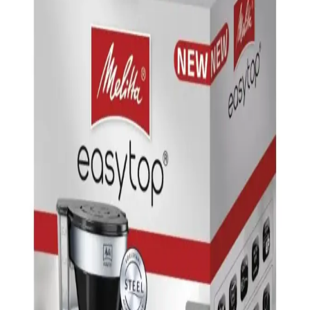
ve Özellikleri
Vestel Retro Siyah Filtre Kahve Makinesi, şık tasarımı ve
fonksiyonel özellikleriyle kalabalık aileler ve ofisler için ideal, hızlı
ve pratik kahve demleme sağlar.
Sinbo STM-5845 Inox Çaycı ve SCM-2967
Elektrikli Türk Kahvesi Makinesi İncelemesi
Sinbo'nun paslanmaz çelik gövdeye sahip çaycı ve kahve makinesi,
şık tasarımı ve fonksiyonlarıyla mutfakta pratiklik sunar. Hızlı kahve
ve uzun ömürlü kullanım avantajlarıyla öne çıkar.
Arzum Minio Duo: Geleneksel Türk Kahvesini
Modern Teknolojiyle Buluşan Kahve Makinesi
Arzum Minio Duo, geleneksel Türk kahvesini koruyan ve modern
teknolojiyi bir araya getiren çiftli kapasiteye sahip şık kahve
makinesi. Pratik kullanım ve üstün performans sunar.
Sinbo SCM-2938 Filtre Kahve Makinesi: Modern ve
Kullanışlı Tasarımıyla Günlük Kahve Keyfi