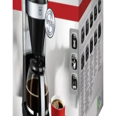
Arzum Minio Duo, geleneksel Türk kahvesini koruyan ve modern
teknolojiyi bir araya getiren çiftli kapasiteye sahip şık kahve
makinesi. Pratik kullanım ve üstün performans sunar.
Sinbo SCM-2938 Filtre Kahve Makinesi: Modern ve
Kullanışlı Tasarımıyla Günlük Kahve Keyfi
Sinbo SCM-2938 kahve makinesi, şık tasarımı, pratik kullanımı ve
sıcak tutma özelliğiyle öne çıkar. 1-2 litre kapasitesiyle ev ve ofis
ihtiyaçlarını karşılar, hijyen ve hafiflik sağlar.
Türk Kahve Makineleri Karşılaştırması: Arzum
Okka Rich Spin ve Karaca Hatır Özellikleri
İşte Arzum Okka Rich Spin ve Karaca Hatır kahve makinelerinin
detaylı karşılaştırması. Güç, kapasite, kullanım kolaylığı ve kullanıcı
memnuniyetine odaklanıyoruz.
Krups Tam Otomatik Kahve Makinesi Özellikleri ve
Kullanım İpuçları
Krups tam otomatik kahve makineleri, kullanımı kolay otomasyon
ve ayar seçenekleriyle kahve hazırlığını pratik hale getirir, düzenli
bakım ile uzun ömür sağlar.