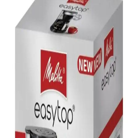
Trendler ve Kullanım Alanları
Parmak arası terlikler ve kahve teması, rahatlık ve estetiği bir araya
getirerek günlük yaşamda popüler trendler oluşturuyor. Bu ürünler,
kişisel tarz ve teknolojik gelişmelerle şekilleniyor.
Vestel Retro Siyah Filtre Kahve Makinesi İncelemesi
ve Özellikleri
Vestel Retro Siyah Filtre Kahve Makinesi, şık tasarımı ve
fonksiyonel özellikleriyle kalabalık aileler ve ofisler için ideal, hızlı
ve pratik kahve demleme sağlar.
Sinbo STM-5845 Inox Çaycı ve SCM-2967
Elektrikli Türk Kahvesi Makinesi İncelemesi
Sinbo'nun paslanmaz çelik gövdeye sahip çaycı ve kahve makinesi,
şık tasarımı ve fonksiyonlarıyla mutfakta pratiklik sunar. Hızlı kahve
ve uzun ömürlü kullanım avantajlarıyla öne çıkar.
Arzum Minio Duo: Geleneksel Türk Kahvesini
Modern Teknolojiyle Buluşan Kahve Makinesi