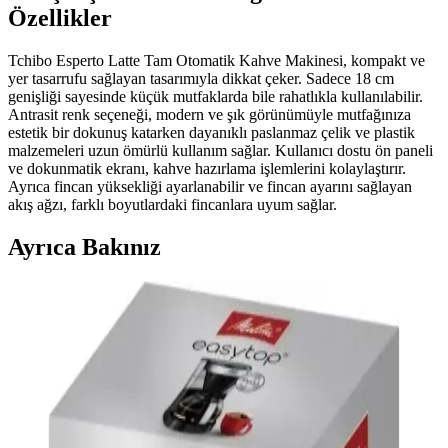
Özellikler
Tchibo Esperto Latte Tam Otomatik Kahve Makinesi, kompakt ve
yer tasarrufu sağlayan tasarımıyla dikkat çeker. Sadece 18 cm
genişliği sayesinde küçük mutfaklarda bile rahatlıkla kullanılabilir.
Antrasit renk seçeneği, modern ve şık görünümüyle mutfağınıza
estetik bir dokunuş katarken dayanıklı paslanmaz çelik ve plastik
malzemeleri uzun ömürlü kullanım sağlar. Kullanıcı dostu ön paneli
ve dokunmatik ekranı, kahve hazırlama işlemlerini kolaylaştırır.
Ayrıca fincan yüksekliği ayarlanabilir ve fincan ayarını sağlayan
akış ağzı, farklı boyutlardaki fincanlara uyum sağlar.
Ayrıca Bakınız
Parmak Arası Terlik ve Kahve Teması: Güncel
Trendler ve Kullanım Alanları
Parmak arası terlikler ve kahve teması, rahatlık ve estetiği bir araya
getirerek günlük yaşamda popüler trendler oluşturuyor. Bu ürünler,
kişisel tarz ve teknolojik gelişmelerle şekilleniyor.
Vestel Retro Siyah Filtre Kahve Makinesi İncelemesi