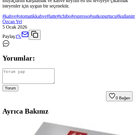
ihtiyaçlarını karşılamak ve kahve keyfini en üst seviyeye çıkarmak
isteyenler için uygun bir seçenektir.
#
kahve
#
otomatikkahve
#
latte
#
tchibo
#
espresso
#
sutkopurtucu
#
kullanim
Özcan Yel
5 Ocak 2026
Paylaş:
f
𝕏
Yorumlar:
Yorum
0
Beğen
Ayrıca Bakınız
Parmak Arası Terlik ve Kahve Teması: Güncel