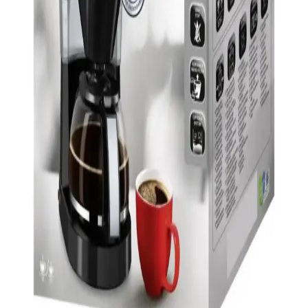
Sinbo SCM-2938 kahve makinesi, şık tasarımı, pratik kullanımı ve
sıcak tutma özelliğiyle öne çıkar. 1-2 litre kapasitesiyle ev ve ofis
ihtiyaçlarını karşılar, hijyen ve hafiflik sağlar.
Türk Kahve Makineleri Karşılaştırması: Arzum
Okka Rich Spin ve Karaca Hatır Özellikleri
İşte Arzum Okka Rich Spin ve Karaca Hatır kahve makinelerinin
detaylı karşılaştırması. Güç, kapasite, kullanım kolaylığı ve kullanıcı
memnuniyetine odaklanıyoruz.
Krups Tam Otomatik Kahve Makinesi Özellikleri ve
Kullanım İpuçları
Krups tam otomatik kahve makineleri, kullanımı kolay otomasyon
ve ayar seçenekleriyle kahve hazırlığını pratik hale getirir, düzenli
bakım ile uzun ömür sağlar.
Melitta Easy Top: Elektronik Ev Aletleri ve Kahve
Çay Demleme Teknolojileri Üzerine Değerlendirme
Melitta Easy Top, kahve ve çay demleme makineleri alanında yer
alan bir ürün olup, teknik detaylar ve performans hakkında bilgi