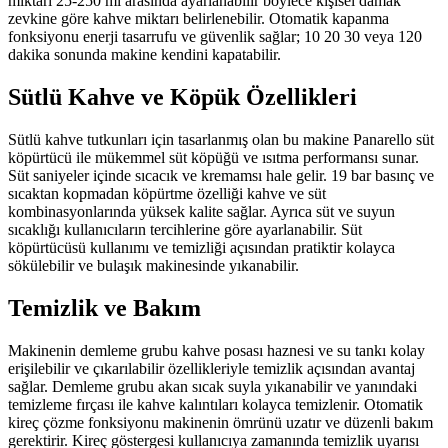
miktarı 25-250 ml arasında ayarlanabilir böylece kişisel damak
zevkine göre kahve miktarı belirlenebilir. Otomatik kapanma
fonksiyonu enerji tasarrufu ve güvenlik sağlar; 10 20 30 veya 120
dakika sonunda makine kendini kapatabilir.
Sütlü Kahve ve Köpük Özellikleri
Sütlü kahve tutkunları için tasarlanmış olan bu makine Panarello süt
köpürtücü ile mükemmel süt köpüğü ve ısıtma performansı sunar.
Süt saniyeler içinde sıcacık ve kremamsı hale gelir. 19 bar basınç ve
sıcaktan kopmadan köpürtme özelliği kahve ve süt
kombinasyonlarında yüksek kalite sağlar. Ayrıca süt ve suyun
sıcaklığı kullanıcıların tercihlerine göre ayarlanabilir. Süt
köpürtücüsü kullanımı ve temizliği açısından pratiktir kolayca
sökülebilir ve bulaşık makinesinde yıkanabilir.
Temizlik ve Bakım
Makinenin demleme grubu kahve posası haznesi ve su tankı kolay
erişilebilir ve çıkarılabilir özellikleriyle temizlik açısından avantaj
sağlar. Demleme grubu akan sıcak suyla yıkanabilir ve yanındaki
temizleme fırçası ile kahve kalıntıları kolayca temizlenir. Otomatik
kireç çözme fonksiyonu makinenin ömrünü uzatır ve düzenli bakım
gerektirir. Kireç göstergesi kullanıcıya zamanında temizlik uyarısı