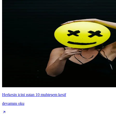
Herkesin içini ısıtan 10 muhteşem keşif
devamını oku