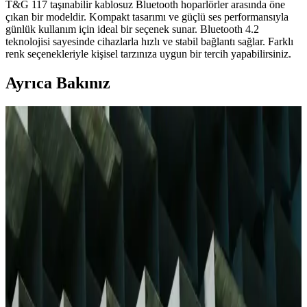
T&G 117 taşınabilir kablosuz Bluetooth hoparlörler arasında öne
çıkan bir modeldir. Kompakt tasarımı ve güçlü ses performansıyla
günlük kullanım için ideal bir seçenek sunar. Bluetooth 4.2
teknolojisi sayesinde cihazlarla hızlı ve stabil bağlantı sağlar. Farklı
renk seçenekleriyle kişisel tarzınıza uygun bir tercih yapabilirsiniz.
Ayrıca Bakınız
JBL Bluetooth Hoparlörlerin Özellikleri ve Bağlantı
Problemlerine Çözüm Yolları
JBL Bluetooth hoparlörler, yüksek ses kalitesi ve dayanıklılığıyla
öne çıkar. Bağlantı sorunları için güncellemeler ve ayar ipuçlarıyla
sorunsuz kullanım sağlayabilirsiniz.
Taşınabilir Bluetooth Hoparlörler: Mobil Ses
Deneyimini Yükselten En İyi Seçenekler
Taşınabilir Bluetooth hoparlörler, kompakt tasarımı, kablosuz
bağlantısı ve yüksek ses kalitesiyle mobil yaşam tarzına mükemmel
uyum sağlar. Suya dayanıklı modeller ve uzun pil ömrü ile her yerde
müzik keyfi sunar.