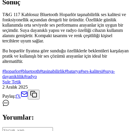
Sonuç
T&G 117 Kablosuz Bluetooth Hoparlör taşınabilirlik ses kalitesi ve
fonksiyonellik açısından dengeli bir üründür. Özellikle günlük
kullanımda orta seviyede ses performansı arayanlar için uygun bir
seçimdir. Suya dayanıklı yapısı ve radyo özelliği cihazın kullanım
alanını genişletir. Kompakt tasarımı ve renk çeşitliliği kişisel
tercihlere uyum sağlar.
Bu hoparlör fiyatına göre sunduğu özelliklerle beklentileri karşılayan
pratik ve kullanışlı bir ses çözümü arayanlar için ideal bir
alternatiftir.
#
hoparlor
#
bluetooth
#
tasinabilirlik
#
batarya
#
ses-kalitesi
#
suya-
dayaniklilik
#
radyo
Şule Tetik
2 Aralık 2025
Paylaş:
f
𝕏
Yorumlar: