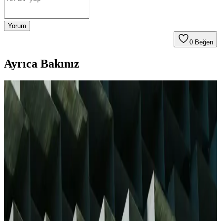
Yorum
0
Beğen
Ayrıca Bakınız
JBL Bluetooth Hoparlörlerin Özellikleri ve Bağlantı
Problemlerine Çözüm Yolları
JBL Bluetooth hoparlörler, yüksek ses kalitesi ve dayanıklılığıyla
öne çıkar. Bağlantı sorunları için güncellemeler ve ayar ipuçlarıyla
sorunsuz kullanım sağlayabilirsiniz.
Taşınabilir Bluetooth Hoparlörler: Mobil Ses
Deneyimini Yükselten En İyi Seçenekler
Taşınabilir Bluetooth hoparlörler, kompakt tasarımı, kablosuz
bağlantısı ve yüksek ses kalitesiyle mobil yaşam tarzına mükemmel
uyum sağlar. Suya dayanıklı modeller ve uzun pil ömrü ile her yerde
müzik keyfi sunar.