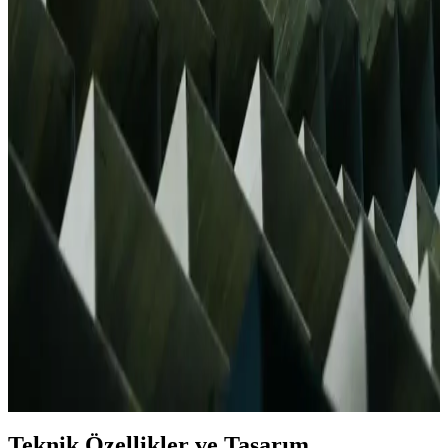
Logitech Z533 Media Markt'ta: Güçlü Ses ve Çok
Yönlü Bağlantı Seçenekleri
Logitech Z533, 120 watt güç, çok yönlü bağlantı ve etkileyici bass
performansıyla ev ve bilgisayar kullanımı için ideal yüksek kaliteli
ses sistemi.
JBL Boombox 3 ve Harman Kardon Go Play:
Taşınabilir Ses Deneyiminde Farklı Yaklaşımlar
JBL Boombox 3 ve Harman Kardon Go Play, farklı tasarım ve ses
özellikleriyle öne çıkan taşınabilir hoparlörlerdir. Dayanıklılık ve
taşınabilirlik açısından çeşitli avantajlar sunar.
Soundcore Motion Boom: Teknik Bilgi Eksikliği ve
Ürün Değerlendirme Durumu
Soundcore Motion Boom hakkında mevcut arama sonuçlarında
teknik detay ve kullanıcı deneyimi bulunmamaktadır. Ürünle ilgili
kapsamlı bilgi için resmi kaynakların takip edilmesi önerilir.
Teknik Özellikler ve Tasarım