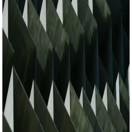
MF Acoustic 0215 ile Ryzen KTS-1057 Kablosuz
Bluetooth Hoparlörleri Karşılaştırması
MF Acoustic 0215 ile Ryzen KTS-1057 karşılaştırması güç (W),
çalma süresi, Bluetooth menzili ve bağlantı seçeneklerini (USB,
hafıza kartı, mikrofon girişi) odak alır; kullanıcı geri bildirimleriyle
gerçek dünyadaki performans ipuçları sunar.
Büyük Hoparlörler: Güçlü Ses ve Geniş Alanlara
Yayılma Özellikleri Hakkında Detaylar
Büyük hoparlörler, yüksek güç ve geniş alanlara yayılma
özellikleriyle öne çıkar. Konser, açık hava ve büyük mekanlarda
kullanılır, teknolojik gelişmelerle performansları artmaktadır.
Anker Soundcore Motion Boom Plus Taşınabilir
Bluetooth Hoparlör Özellikleri ve Kullanım Alanları
Anker Soundcore Motion Boom Plus, dayanıklı yapısı ve yüksek
ses kalitesiyle öne çıkan taşınabilir Bluetooth hoparlör. Suya ve toza
karşı dayanıklı, uzun pil ömrü ile açık hava etkinlikleri için ideal bir
seçenek.