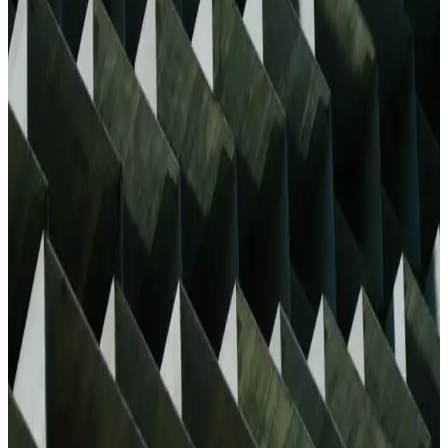
MF Acoustic 0215 ile Ryzen KTS-1057 Kablosuz
Bluetooth Hoparlörleri Karşılaştırması
MF Acoustic 0215 ile Ryzen KTS-1057 karşılaştırması güç (W),
çalma süresi, Bluetooth menzili ve bağlantı seçeneklerini (USB,
hafıza kartı, mikrofon girişi) odak alır; kullanıcı geri bildirimleriyle
gerçek dünyadaki performans ipuçları sunar.
Büyük Hoparlörler: Güçlü Ses ve Geniş Alanlara
Yayılma Özellikleri Hakkında Detaylar
Büyük hoparlörler, yüksek güç ve geniş alanlara yayılma
özellikleriyle öne çıkar. Konser, açık hava ve büyük mekanlarda
kullanılır, teknolojik gelişmelerle performansları artmaktadır.
Anker Soundcore Motion Boom Plus Taşınabilir
Bluetooth Hoparlör Özellikleri ve Kullanım Alanları
Anker Soundcore Motion Boom Plus, dayanıklı yapısı ve yüksek
ses kalitesiyle öne çıkan taşınabilir Bluetooth hoparlör. Suya ve toza
karşı dayanıklı, uzun pil ömrü ile açık hava etkinlikleri için ideal bir
seçenek.