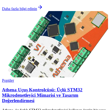
Daha fazla bilgi edinin
Popüler
Athena Uçuş Kontrolcüsü: Üçlü STM32
Mikrodenetleyici Mimarisi ve Tasarım
Değerlendirmesi