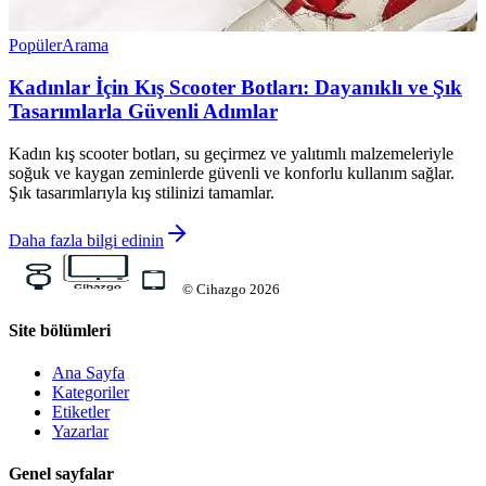
Popüler
Arama
Kadınlar İçin Kış Scooter Botları: Dayanıklı ve Şık
Tasarımlarla Güvenli Adımlar
Kadın kış scooter botları, su geçirmez ve yalıtımlı malzemeleriyle
soğuk ve kaygan zeminlerde güvenli ve konforlu kullanım sağlar.
Şık tasarımlarıyla kış stilinizi tamamlar.
Daha fazla bilgi edinin
©
Cihazgo
2026
Site bölümleri
Ana Sayfa
Kategoriler
Etiketler
Yazarlar
Genel sayfalar