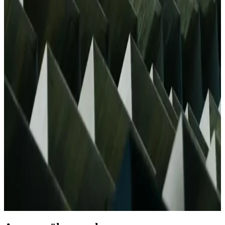
Logitech Z533 Media Markt'ta: Güçlü Ses ve Çok
Yönlü Bağlantı Seçenekleri
Logitech Z533, 120 watt güç, çok yönlü bağlantı ve etkileyici bass
performansıyla ev ve bilgisayar kullanımı için ideal yüksek kaliteli
ses sistemi.
JBL Boombox 3 ve Harman Kardon Go Play:
Taşınabilir Ses Deneyiminde Farklı Yaklaşımlar
JBL Boombox 3 ve Harman Kardon Go Play, farklı tasarım ve ses
özellikleriyle öne çıkan taşınabilir hoparlörlerdir. Dayanıklılık ve
taşınabilirlik açısından çeşitli avantajlar sunar.
Soundcore Motion Boom: Teknik Bilgi Eksikliği ve
Ürün Değerlendirme Durumu
Soundcore Motion Boom hakkında mevcut arama sonuçlarında
teknik detay ve kullanıcı deneyimi bulunmamaktadır. Ürünle ilgili
kapsamlı bilgi için resmi kaynakların takip edilmesi önerilir.