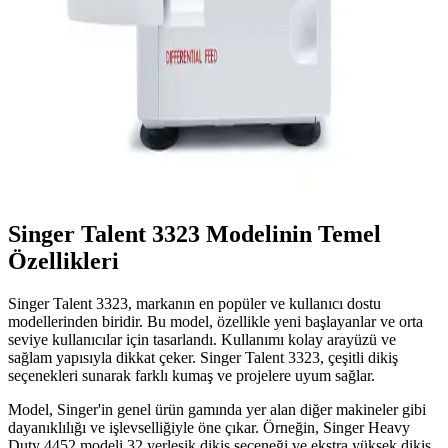
Singer M1505, dayanıklı metal yapısı ve kullanıcı dostu arayüzüyle
evde temel dikiş işlemleri için ideal bir modeldir. Yeni başlayanlar ve
hobi kullanıcıları için pratik ve işlevsel bir seçenektir.
Singer 14SH654 Endüstriyel Dikiş Makinesi:
Dayanıklı ve Güçlü Profesyonel Çözüm
Singer 14SH654, yüksek güç ve dayanıklılığıyla ağır ve yoğun dikiş
projeleri için ideal, uzun ömürlü ve güvenilir endüstriyel dikiş
makinesidir.
Singer Talent 3323 Modelinin Temel
Özellikleri
Singer Talent 3323, markanın en popüler ve kullanıcı dostu
modellerinden biridir. Bu model, özellikle yeni başlayanlar ve orta
seviye kullanıcılar için tasarlandı. Kullanımı kolay arayüzü ve
sağlam yapısıyla dikkat çeker. Singer Talent 3323, çeşitli dikiş
seçenekleri sunarak farklı kumaş ve projelere uyum sağlar.
Model, Singer'in genel ürün gamında yer alan diğer makineler gibi
dayanıklılığı ve işlevselliğiyle öne çıkar. Örneğin, Singer Heavy
Duty 4452 modeli 32 yerleşik dikiş seçeneği ve ekstra yüksek dikiş