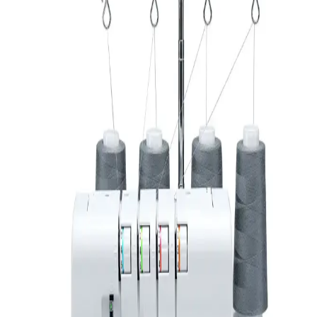
projeler için ideal, taşınabilir ve çeşitli içerikleriyle kullanışlı bir dikiş
çözümüdür. Uygun fiyatlı ve pratik kullanım sağlar.
Yuki Çuval Ağzı Dikiş Makinesi Özellikleri ve
Kullanım Kılavuzu
Yuki çuval ağzı dikiş makinesi, yüksek hız ve çok yönlü kullanım
özellikleriyle endüstride öne çıkar. Hafifliği ve otomatik kesme
fonksiyonuyla üretim süreçlerini hızlandırır.
Singer Dikiş Makinesi Büzgü Ayağı: Kaliteli ve
Kullanımı Kolay Dikiş Aksesuarı
Singer markasının yüksek kaliteli büzgü ayağı, çeşitli kumaşlarda
kolay kullanım ve estetik sonuçlar sağlar, hem amatör hem de
profesyonel dikişçiler için ideal.
Singer HD6805C: Dayanıklı ve Çok Yönlü Dikiş
Makinesi Modelleri Arasında
Singer HD6805C, 170 yıllık deneyime sahip Singer markasının
dayanıklı ve çok yönlü dikiş makineleri arasında yer alıyor. Hem
başlangıç hem profesyonel kullanıcılar için uygun seçenekler