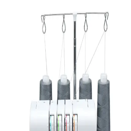
Bidoluhobi Mini Model 2 Dikiş Seti: Kompakt ve
Çok İşlevli Hobi Dikiş Malzemeleri
Bidoluhobi'nin Mini Model 2 dikiş seti, yeni başlayanlar ve küçük
projeler için ideal, taşınabilir ve çeşitli içerikleriyle kullanışlı bir dikiş
çözümüdür. Uygun fiyatlı ve pratik kullanım sağlar.
Yuki Çuval Ağzı Dikiş Makinesi Özellikleri ve
Kullanım Kılavuzu
Yuki çuval ağzı dikiş makinesi, yüksek hız ve çok yönlü kullanım
özellikleriyle endüstride öne çıkar. Hafifliği ve otomatik kesme
fonksiyonuyla üretim süreçlerini hızlandırır.
Singer Dikiş Makinesi Büzgü Ayağı: Kaliteli ve
Kullanımı Kolay Dikiş Aksesuarı
Singer markasının yüksek kaliteli büzgü ayağı, çeşitli kumaşlarda
kolay kullanım ve estetik sonuçlar sağlar, hem amatör hem de
profesyonel dikişçiler için ideal.
Singer HD6805C: Dayanıklı ve Çok Yönlü Dikiş
Makinesi Modelleri Arasında