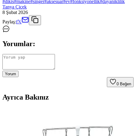
#
dikis
#
makine
#
singer
#
aksesuar
#
ev
#
fonksiyonellik
#
dayaniklilik
Tanya Çiçek
8 Şubat 2026
Paylaş:
f
𝕏
Yorumlar:
Yorum
0
Beğen
Ayrıca Bakınız
Bidoluhobi Mini Model 2 Dikiş Seti: Kompakt ve
Çok İşlevli Hobi Dikiş Malzemeleri
Bidoluhobi'nin Mini Model 2 dikiş seti, yeni başlayanlar ve küçük