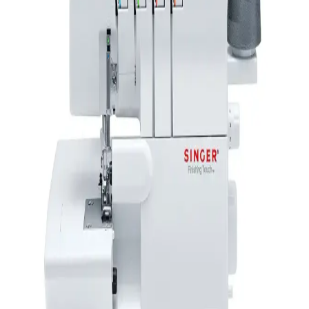
Singer HD6805C, 170 yıllık deneyime sahip Singer markasının
dayanıklı ve çok yönlü dikiş makineleri arasında yer alıyor. Hem
başlangıç hem profesyonel kullanıcılar için uygun seçenekler
sunuyor.
Kapitone Desenli Baget Çanta: Şıklık ve
Fonksiyonelliği Bir Arada Sunan Aksesuar
Kapitone desenli baget çanta, dayanıklı malzeme ve şık tasarımıyla
günlük ve özel davetlerde ideal, uzun ömürlü ve estetik bir aksesuar
seçeneği sunar.
Yazlık Kadın Babetlerde Dayanıklılığı Artıran
Malzeme ve Yapısal Özellikler
Yazlık kadın babetlerin dayanıklılığı, malzeme ve yapısal özelliklere
bağlıdır. Deri ve kaliteli sentetik malzemeler, uzun ömür ve
performans sağlar, düzenli bakım ise ömrü uzatır.
Singer M1505 Dikiş Makinesi: Dayanıklı ve
Kullanımı Kolay Temel Model