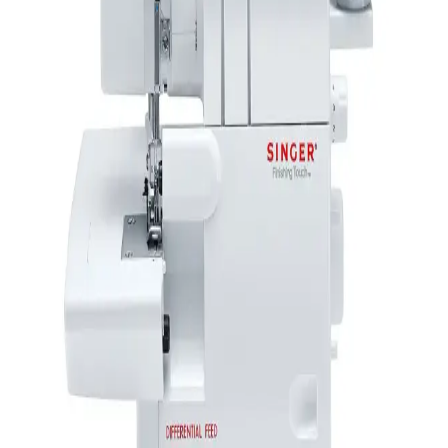
sunuyor.
Kapitone Desenli Baget Çanta: Şıklık ve
Fonksiyonelliği Bir Arada Sunan Aksesuar
Kapitone desenli baget çanta, dayanıklı malzeme ve şık tasarımıyla
günlük ve özel davetlerde ideal, uzun ömürlü ve estetik bir aksesuar
seçeneği sunar.
Yazlık Kadın Babetlerde Dayanıklılığı Artıran
Malzeme ve Yapısal Özellikler
Yazlık kadın babetlerin dayanıklılığı, malzeme ve yapısal özelliklere
bağlıdır. Deri ve kaliteli sentetik malzemeler, uzun ömür ve
performans sağlar, düzenli bakım ise ömrü uzatır.
Singer M1505 Dikiş Makinesi: Dayanıklı ve
Kullanımı Kolay Temel Model
Singer M1505, dayanıklı metal yapısı ve kullanıcı dostu arayüzüyle
evde temel dikiş işlemleri için ideal bir modeldir. Yeni başlayanlar ve
hobi kullanıcıları için pratik ve işlevsel bir seçenektir.