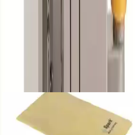
Paylaş:
f
𝕏
Yorumlar:
Yorum
0
Beğen
Ayın popüler yazıları