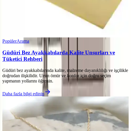
Popüler
Arama
Güdüri Bez Ayakkabılarda Kalite Unsurları ve
Tüketici Rehberi
Güdüri bez ayakkabılarında kalite, malzeme dayanıklılığı ve işçilikle
doğrudan ilişkilidir. Uzun ömür ve konfor için doğru seçim
yapmanın yollarını öğrenin.
Daha fazla bilgi edinin