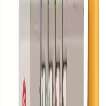
Güç ve Hız
Artan motor gücü (90W - 110W) sayesinde, kalın ve çok katlı
kumaşlarda bile rahatlıkla overlok yapılabilir. Dakikada 1300 dikiş
adımı vuruş hızıyla, zaman tasarrufu sağlanır ve verimlilik artar.
Ayrıca, gelişmiş ışıklanma sistemi (2 LED ışık) ile çalışma alanı net
bir şekilde aydınlatılır, böylece detaylara odaklanmak kolaylaşır.
Ayar ve Kontrol
Dikiş uzunluğu ve tansiyon ayarları, kullanıcının ihtiyacına göre
kolayca ayarlanabilir. Bu sayede, farklı projelerde ve kumaşlarda en
uygun dikiş kalitesi elde edilir. Ayrıca, hareketli kumaş kesme
bıçağı, overlok sırasında istenirse iptal edilerek, kesme işlemi
olmadan da overlok yapılabilir.
Kullanıcı Deneyimleri ve Yorumlar
Kullanıcılar, Singer 14 HD 854’ün yüksek hızda ve sessiz çalışma
özelliğinden memnun kalmaktadır. Özellikle, kalın kumaşlarda
rahatlıkla ilerleyebilmesi ve kenarları düzgün bir şekilde
kıvırabilmesi öne çıkan avantajlar arasında yer alır. Hızlı ve hassas