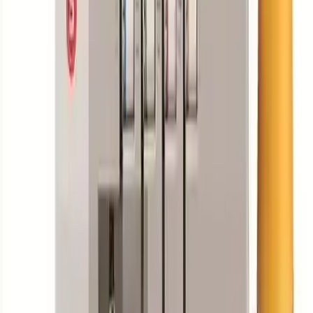
dikiş yapabilme özelliği, profesyonel sonuçlar almak isteyenler
tarafından takdir edilmektedir.
Ancak, bazı kullanıcılar, ip koparma konusunda hassasiyet
yaşadıklarını belirtmektedir. Bu, iplik gerginliği ve ayarların doğru
yapılmasıyla giderilebilir. Genel olarak, makinenin dayanıklılığı ve
çok yönlü kullanım imkanı, kullanıcılar tarafından yüksek puanlar
almaktadır.
Sonuç ve Değerlendirme
Singer 14 HD 854 Overlok Makinası, sağlam yapısı, gelişmiş
özellikleri ve kullanıcı dostu tasarımıyla öne çıkan bir overlok
makinesidir. Fiyat performans oranı açısından da oldukça
avantajlıdır. Çok çeşitli kumaşlar üzerinde yüksek kaliteyle çalışmak
isteyen profesyoneller ve hobi amaçlı kullanıcılar için ideal bir
seçimdir. Özellikle, farklı dikiş teknikleri ve esnek kumaş işlemleri
konusunda sunduğu imkanlar, kullanım alanını genişletir ve
projelerinizi daha profesyonel hale getirir.
Kısaca, Singer 14 HD 854, dayanıklılığı, çok yönlülüğü ve kullanım
kolaylığıyla öne çıkan, uzun vadeli ve güvenilir bir overlok
makinesidir. Bu özellikleriyle, hem evde hem de atölye ortamında
tercih edilebilecek en iyi seçenekler arasında yer alır.