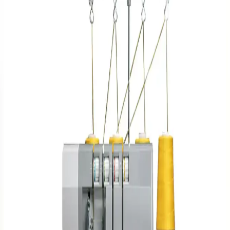
Singer S0235 Overlok Makinesi Özellikleri ve
Kullanım Alanları Hakkında Detaylı Bilgi
Singer S0235 overlok makinesi, dayanıklılığı ve çok yönlülüğü ile
öne çıkar. Farklı kumaşlara uyum sağlayan bu model, kullanıcı dostu
tasarımıyla hem ev hem de profesyonel kullanıma uygundur.
Sakashi Sürfile Overlok Dikiş Ayağı: Ev Tipi Dikiş
Makineleri İçin Pratik ve Uyumlu Çözüm
Sakashi sürfile overlok dikiş ayağı, ev tipi makinelerde kumaş
birleştirme ve kenar işlemede kolaylık sağlar, yüksek uyumluluk ve
kullanıcı memnuniyeti sunar.
Singer Elite SE017 Overlok Makinesi: Çok Yönlü ve
Dayanıklı Profesyonel Dikiş Çözümü
Singer Elite SE017 overlok makinesi, çok yönlü dikiş teknikleri ve
kullanıcı dostu özellikleriyle hem amatör hem de profesyonel
kullanıma uygun, dayanıklı ve yüksek performanslı bir modeldir.
Singer Elite SE017 Overlok Makinesi: Dayanıklı ve
Profesyonel Dikiş Çözümleri