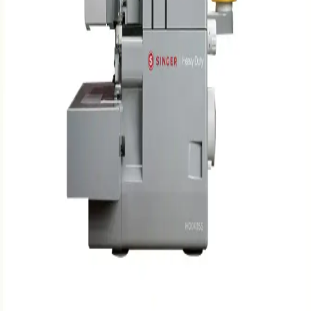
Singer Elite SE017 overlok makinesi, dayanıklılığı ve kullanım
kolaylığıyla hem yeni başlayanlar hem de profesyoneller için ideal.
Kumaş kenarlarını temizleyip dikişleri sağlamlaştırır, kaliteli sonuçlar
sunar.
Singer 14 HD 854 Overlok Makinası: Profesyonel ve
Ev Kullanımı İçin Çok Yönlü ve Dayanıklı Model
Singer 14 HD 854, çok yönlü dikiş seçenekleri ve dayanıklı
yapısıyla profesyonel ve ev kullanımı için ideal, hızlı ve hassas
overlok makinesi.
Kivi KSW-3097 Overlok Makinası İncelemesi:
Özellikler, Kullanıcı Yorumları ve Teknik Detaylar
Kivi KSW-3097 overlok makinası, 13 farklı dikiş seçeneği ve
yüksek hız kapasitesiyle tekstil projelerinde kullanım sağlar.
Kullanıcı yorumları, performans ve dayanıklılığına ışık tutar.
Singer Overlok Makineleri: Dayanıklı ve Çok Yönlü
Tekstil ve Dikiş Çözümleri