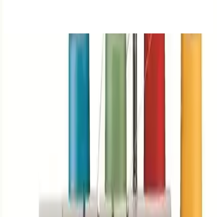
Singer overlok makineleri, dayanıklılık ve kullanım kolaylığıyla öne
çıkar. Farklı modelleri, çeşitli dikiş teknikleri ve yüksek performans
sunar, tekstil projelerinde güvenilir ortaklar sağlar.
Teknik Özellikler ve Fonksiyonlar
Çok Yönlü Dikiş Seçenekleri
Singer 14 HD 854, toplamda 6 farklı kenar overloğu ve 4 farklı
kıvrık kenar dikişi ile kullanıcısına geniş bir yelpazede dikiş imkanı
sunar. Bu özellikler, özellikle kıyafetlerin kenarlarını düzgün ve
dayanıklı hale getirmek veya dekoratif detaylar eklemek isteyenler
için idealdir. Ayrıca, serbest kol özelliği sayesinde pantolon paçaları,
gömlek kolu gibi dairesel kumaşlar üzerinde kolayca çalışmak
mümkündür.
Esnek Kumaş İşleme
Diferansiyel besleme sistemi, farklı kumaş türleri üzerinde esnek ve
düzgün dikişler yapmayı sağlar. Penye, jarse gibi esnek kumaşlarda,
istenirse esnetme yapmadan veya isteğe bağlı olarak esneterek
overlok işlemi gerçekleştirilebilir. Bu özellik, özellikle elastikiyeti
yüksek kumaşlar üzerinde çalışırken kaliteyi artırır.