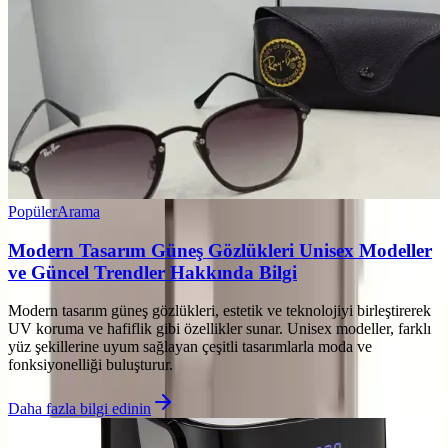
Popüler
Arama
Modern Tasarım Güneş Gözlükleri Unisex Modeller
ve Güncel Trendler Hakkında Bilgi
Modern tasarım güneş gözlükleri, estetik ve teknolojiyi birleştirerek
UV koruma ve hafiflik gibi özellikler sunar. Unisex modeller, farklı
yüz şekillerine uyum sağlayan çeşitli tasarımlarla moda ve
fonksiyonelliği buluşturur.
Daha fazla bilgi edinin