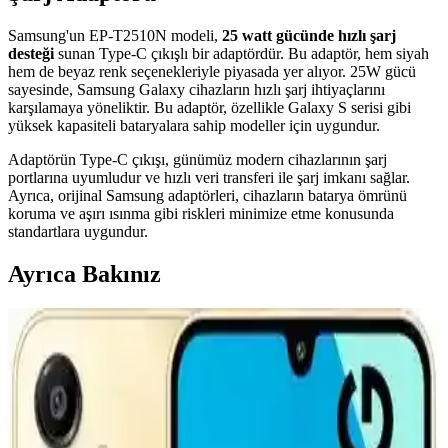
Samsung'un EP-T2510N modeli,
25 watt gücünde hızlı şarj
desteği
sunan Type-C çıkışlı bir adaptördür. Bu adaptör, hem siyah
hem de beyaz renk seçenekleriyle piyasada yer alıyor. 25W gücü
sayesinde, Samsung Galaxy cihazların hızlı şarj ihtiyaçlarını
karşılamaya yöneliktir. Bu adaptör, özellikle Galaxy S serisi gibi
yüksek kapasiteli bataryalara sahip modeller için uygundur.
Adaptörün Type-C çıkışı, günümüz modern cihazlarının şarj
portlarına uyumludur ve hızlı veri transferi ile şarj imkanı sağlar.
Ayrıca, orijinal Samsung adaptörleri, cihazların batarya ömrünü
koruma ve aşırı ısınma gibi riskleri minimize etme konusunda
standartlara uygundur.
Ayrıca Bakınız
CATL'nin İkinci Nesil Lityum Demir Fosfat
Bataryası ve Elektrikli Araç Teknolojisindeki
Yenilikler
CATL'nin geliştirdiği ikinci nesil LFP batarya, hızlı şarj imkanı ve
artırılmış menzil sunarak elektrikli araç teknolojisinde önemli bir