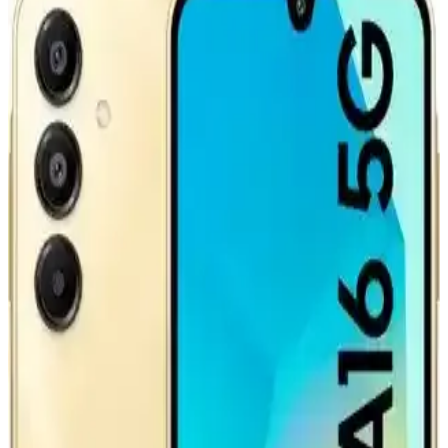
Bataryası ve Elektrikli Araç Teknolojisindeki
Yenilikler
CATL'nin geliştirdiği ikinci nesil LFP batarya, hızlı şarj imkanı ve
artırılmış menzil sunarak elektrikli araç teknolojisinde önemli bir
adım atıyor. Ancak altyapı ve politik engeller çözülmeli.
Teknoloji Meraklıları İçin Yenilikçi ve İşlevsel Hediye
Seçenekleri
Teknoloji meraklılarına hediye seçerken işlevsel ve yenilikçi ürünler
ön planda tutulmalı. Çoklu şarj istasyonları, taşınabilir depolama,
ergonomik aksesuarlar ve teknik tamir setleri ideal seçeneklerdir.
GM ve LG'nin Lityum Mangan Zengin
Bataryasıyla Elektrikli Araçlarda 400 Mil Menzil
Hedefi
GM ve LG iş birliğiyle geliştirilen Lityum Mangan Zengin
bataryalar, elektrikli araçlarda 400 mil menzil sunmayı amaçlıyor. Bu
teknoloji enerji yoğunluğu, şarj süresi ve maliyet açısından önemli
avantajlar taşıyor.