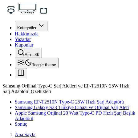
Kategoriler
Hakkımızda
Yazarlar
Kuponlar
Ara...
⌘
K
Toggle theme
Samsung Orijinal Type-C Şarj Aletleri ve EP-T2510N 25W Hızlı
Şarj Adaptörü Özellikleri
Samsung EP-T2510N Type-C 25W Hızlı Şarj Adaptörü
Samsung Galaxy S23 Türkiye Cihazı ve Orijinal Şarj Aleti
Apple Samsung Orijinal 20 Watt Type-C PD Hızlı Şarj Başlık
Adaptörü
Sonuç
Ana Sayfa