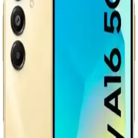
adım atıyor. Ancak altyapı ve politik engeller çözülmeli.
Teknoloji Meraklıları İçin Yenilikçi ve İşlevsel Hediye
Seçenekleri
Teknoloji meraklılarına hediye seçerken işlevsel ve yenilikçi ürünler
ön planda tutulmalı. Çoklu şarj istasyonları, taşınabilir depolama,
ergonomik aksesuarlar ve teknik tamir setleri ideal seçeneklerdir.
GM ve LG'nin Lityum Mangan Zengin
Bataryasıyla Elektrikli Araçlarda 400 Mil Menzil
Hedefi
GM ve LG iş birliğiyle geliştirilen Lityum Mangan Zengin
bataryalar, elektrikli araçlarda 400 mil menzil sunmayı amaçlıyor. Bu
teknoloji enerji yoğunluğu, şarj süresi ve maliyet açısından önemli
avantajlar taşıyor.
COSTER iPhone Adaptör 20W Hızlı Şarj Gücüyle
Güvenli ve Estetik Kullanım
COSTER iPhone adaptörü, 20W hızlı şarj, güvenlik ve şık
tasarımıyla cihazlarınızı kısa sürede şarj eder, dayanıklı ve