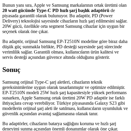
Bunun yanı sıra, Apple ve Samsung markalarının ortak üretimi olan
20 watt gücünde Type-C PD hızlı şarj başlık adaptörü
de
piyasada garantili olarak bulunuyor. Bu adaptör, PD (Power
Delivery) teknolojisi sayesinde cihazların hızlı şarj edilmesini sağlar.
20W gücü, özellikle orta segment Samsung cihazlar için uygun bir
seçenek olarak öne çıkar.
Bu adaptör, orijinal Samsung EP-T2510N modeline göre biraz daha
düşük güç sunmakla birlikte, PD desteği sayesinde şarj sürecinde
verimlilik sağlar. Garantili olması, kullanıcıların ürün kalitesi ve
servis desteği açısından güvence altında olduğunu gösterir.
Sonuç
Samsung orijinal Type-C şarj aletleri, cihazların teknik
gereksinimlerine uygun olarak tasarlanmıştır ve optimize edilmiştir.
EP-T2510N modeli 25W hızlı şarj kapasitesiyle yüksek performans
sunarken, Apple Samsung ortak üretimi 20W PD adaptör ise farklı
ihtiyaçlara cevap verebiliyor. Türkiye piyasasında Galaxy S23 gibi
modellerin orijinal şarj aleti ile satılması, kullanıcıların uyumluluk ve
güvenlik açısından avantaj sağlamasına olanak tanır.
Bu adaptörler, cihazların batarya sağlığını koruma ve hızlı şarj
deneyimi sunma açısından önemli donanımlar olarak öne çıkar.