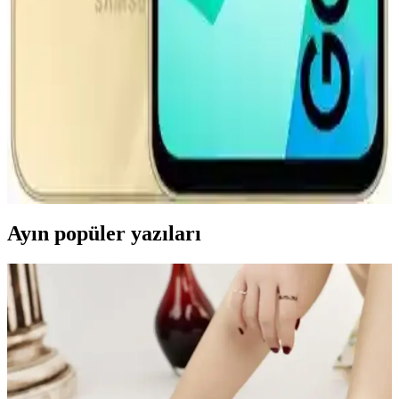
Honor 66W süper şarj cihazı, hızlı şarj desteği ve dayanıklı
tasarımıyla yoğun kullanımda bile enerji sağlar, zaman kazandırır ve
kullanıcı memnuniyetini artırır.
Samsung Galaxy A16 ve Güncel Aksesuarlar
Hakkında Bilgiler ve Teknik Özellikler
Samsung Galaxy A16'nın temel özellikleri, güncellemeleri ve
aksesuar uyumluluğu hakkında detaylı bilgiler, kullanıcıların bilinçli
seçim yapmasını sağlar.
Ayın popüler yazıları