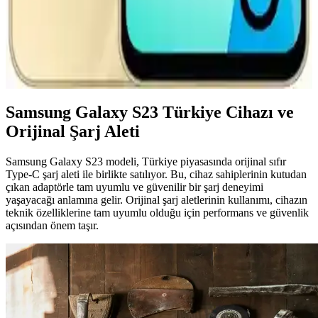
Samsung Galaxy A16 ve Güncel Aksesuarlar
Hakkında Bilgiler ve Teknik Özellikler
Samsung Galaxy A16'nın temel özellikleri, güncellemeleri ve
aksesuar uyumluluğu hakkında detaylı bilgiler, kullanıcıların bilinçli
seçim yapmasını sağlar.
Samsung Galaxy S23 Türkiye Cihazı ve
Orijinal Şarj Aleti
Samsung Galaxy S23 modeli, Türkiye piyasasında orijinal sıfır
Type-C şarj aleti ile birlikte satılıyor. Bu, cihaz sahiplerinin kutudan
çıkan adaptörle tam uyumlu ve güvenilir bir şarj deneyimi
yaşayacağı anlamına gelir. Orijinal şarj aletlerinin kullanımı, cihazın
teknik özelliklerine tam uyumlu olduğu için performans ve güvenlik
açısından önem taşır.