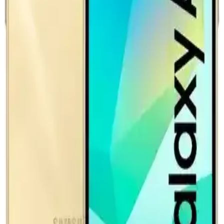
COSTER iPhone Adaptör 20W Hızlı Şarj Gücüyle
Güvenli ve Estetik Kullanım
COSTER iPhone adaptörü, 20W hızlı şarj, güvenlik ve şık
tasarımıyla cihazlarınızı kısa sürede şarj eder, dayanıklı ve
uyumludur.
Spigen Şarj Adaptörü: Güç ve Şıklığın En İyi
Buluşması ve Performans Avantajları
Spigen şarj adaptörleri, hızlı şarj, güvenlik ve şık tasarımıyla
cihazlarınız için ideal çözümler sunar. Dayanıklı ve taşınabilir
yapısıyla kullanıcıların beklentilerini karşılar.
Yeni Elektrikli Araç Bataryaları: 600.000 Mil Ömür
ve Hızlı Şarj Teknolojileri
Yeni elektrikli araç bataryaları 600.000 mil ömür ve 10 dakikada
hızlı şarj imkanı sunuyor. Ancak gerçek dünya koşulları, altyapı ve
maliyet faktörleri bu iddiaların doğruluğunu etkiliyor.
Honor 66W Süper Şarj Cihazı Yüksek Performans
ve Hız Sunan Taşınabilir Şarj Çözümü