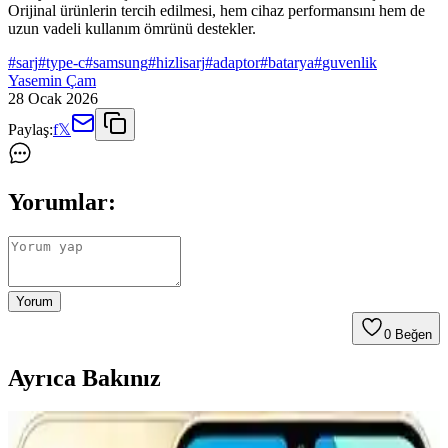
Orijinal ürünlerin tercih edilmesi, hem cihaz performansını hem de
uzun vadeli kullanım ömrünü destekler.
#
sarj
#
type-c
#
samsung
#
hizlisarj
#
adaptor
#
batarya
#
guvenlik
Yasemin Çam
28 Ocak 2026
Paylaş:
f
𝕏
Yorumlar:
Yorum
0
Beğen
Ayrıca Bakınız
CATL'nin İkinci Nesil Lityum Demir Fosfat