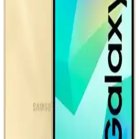
uyumludur.
Spigen Şarj Adaptörü: Güç ve Şıklığın En İyi
Buluşması ve Performans Avantajları
Spigen şarj adaptörleri, hızlı şarj, güvenlik ve şık tasarımıyla
cihazlarınız için ideal çözümler sunar. Dayanıklı ve taşınabilir
yapısıyla kullanıcıların beklentilerini karşılar.
Yeni Elektrikli Araç Bataryaları: 600.000 Mil Ömür
ve Hızlı Şarj Teknolojileri
Yeni elektrikli araç bataryaları 600.000 mil ömür ve 10 dakikada
hızlı şarj imkanı sunuyor. Ancak gerçek dünya koşulları, altyapı ve
maliyet faktörleri bu iddiaların doğruluğunu etkiliyor.
Honor 66W Süper Şarj Cihazı Yüksek Performans
ve Hız Sunan Taşınabilir Şarj Çözümü
Honor 66W süper şarj cihazı, hızlı şarj desteği ve dayanıklı
tasarımıyla yoğun kullanımda bile enerji sağlar, zaman kazandırır ve
kullanıcı memnuniyetini artırır.