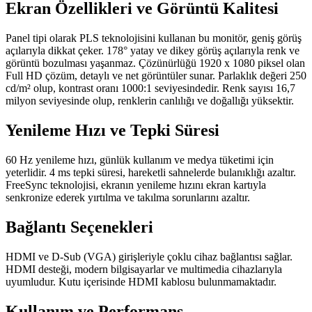
Ekran Özellikleri ve Görüntü Kalitesi
Panel tipi olarak PLS teknolojisini kullanan bu monitör, geniş görüş
açılarıyla dikkat çeker. 178° yatay ve dikey görüş açılarıyla renk ve
görüntü bozulması yaşanmaz. Çözünürlüğü 1920 x 1080 piksel olan
Full HD çözüm, detaylı ve net görüntüler sunar. Parlaklık değeri 250
cd/m² olup, kontrast oranı 1000:1 seviyesindedir. Renk sayısı 16,7
milyon seviyesinde olup, renklerin canlılığı ve doğallığı yüksektir.
Yenileme Hızı ve Tepki Süresi
60 Hz yenileme hızı, günlük kullanım ve medya tüketimi için
yeterlidir. 4 ms tepki süresi, hareketli sahnelerde bulanıklığı azaltır.
FreeSync teknolojisi, ekranın yenileme hızını ekran kartıyla
senkronize ederek yırtılma ve takılma sorunlarını azaltır.
Bağlantı Seçenekleri
HDMI ve D-Sub (VGA) girişleriyle çoklu cihaz bağlantısı sağlar.
HDMI desteği, modern bilgisayarlar ve multimedia cihazlarıyla
uyumludur. Kutu içerisinde HDMI kablosu bulunmamaktadır.
Kullanım ve Performans