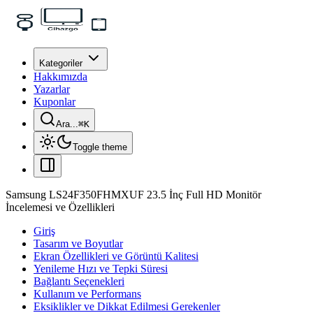
Kategoriler
Hakkımızda
Yazarlar
Kuponlar
Ara...
⌘
K
Toggle theme
Samsung LS24F350FHMXUF 23.5 İnç Full HD Monitör
İncelemesi ve Özellikleri
Giriş
Tasarım ve Boyutlar
Ekran Özellikleri ve Görüntü Kalitesi
Yenileme Hızı ve Tepki Süresi
Bağlantı Seçenekleri
Kullanım ve Performans
Eksiklikler ve Dikkat Edilmesi Gerekenler