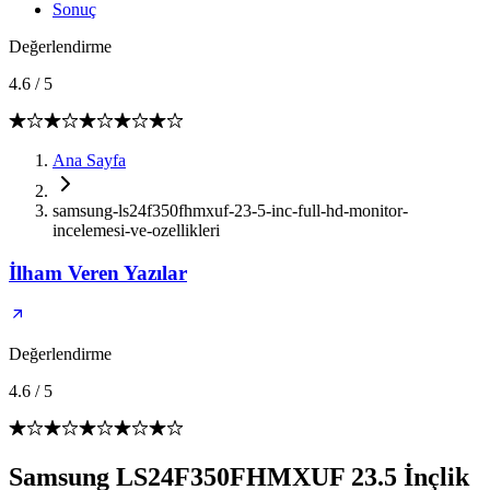
Sonuç
Değerlendirme
4.6
/
5
Ana Sayfa
samsung-ls24f350fhmxuf-23-5-inc-full-hd-monitor-
incelemesi-ve-ozellikleri
İlham Veren Yazılar
Değerlendirme
4.6
/
5
Samsung LS24F350FHMXUF 23.5 İnçlik