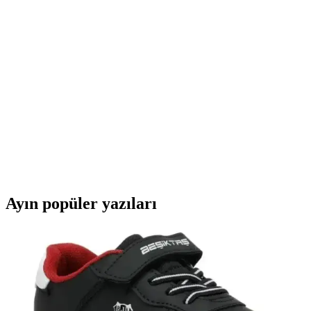
Samsung Odyssey G3 27 İnç Oyun Monitörü:
Yüksek Performans ve Gelişmiş Özellikler
Samsung Odyssey G3 27 inç monitör, 180Hz yenileme hızı ve 1ms
tepki süresiyle akıcı oyun sağlar. FreeSync teknolojisi ve geniş
ekranıyla yüksek performans sunar.
Samsung Essential S3 27 İnç Kavisli Monitör
Yüksek Performans ve Görüntü Kalitesi
Samsung Essential S3 27 inç kavisli monitör, yüksek performansı,
şık tasarımı ve gelişmiş görüntü özellikleriyle öne çıkar. Profesyonel
ve oyun kullanımı için ideal, enerji tasarruflu ve dayanıklıdır.
Ayın popüler yazıları