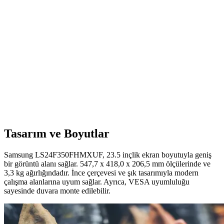
Samsung Odyssey G3 27 inç monitör, 180Hz yenileme hızı ve 1ms
tepki süresiyle akıcı oyun sağlar. FreeSync teknolojisi ve geniş
ekranıyla yüksek performans sunar.
Samsung Essential S3 27 İnç Kavisli Monitör
Yüksek Performans ve Görüntü Kalitesi
Samsung Essential S3 27 inç kavisli monitör, yüksek performansı,
şık tasarımı ve gelişmiş görüntü özellikleriyle öne çıkar. Profesyonel
ve oyun kullanımı için ideal, enerji tasarruflu ve dayanıklıdır.
Tasarım ve Boyutlar
Samsung LS24F350FHMXUF, 23.5 inçlik ekran boyutuyla geniş
bir görüntü alanı sağlar. 547,7 x 418,0 x 206,5 mm ölçülerinde ve
3,3 kg ağırlığındadır. İnce çerçevesi ve şık tasarımıyla modern
çalışma alanlarına uyum sağlar. Ayrıca, VESA uyumluluğu
sayesinde duvara monte edilebilir.