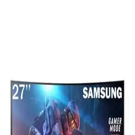
Monitör Ayaklarındaki Sıcak Tutkalın Hasarsız
Çıkarılması İçin Etkili Yöntemler
Monitör ayaklarındaki sıcak tutkalı monitöre zarar vermeden
çıkarmak için ısı uygulaması ve izopropil alkol kullanımı etkili
yöntemlerdir. Doğru araçlarla dikkatli çalışma önemlidir.
Gamepage Office X60 ve TURBOX Tx1717
Karşılaştırması: Hangi Bilgisayar Ofis İhtiyaçlarına
Uygun
Gamepage Office X60 ve TURBOX Tx1717 ofis bilgisayarı
karşılaştırmasıyla, performans, depolama ve ekran özelliklerini
analiz ederek en uygun seçeneği belirleyin.
Ultrax 15.6 İnç Taşınabilir Monitör: Yüksek
Performans ve Taşınabilirlik Özellikleri
Ultrax 15.6 inç taşınabilir monitör, yüksek çözünürlük, kolay
bağlantı ve hafif tasarımıyla hem profesyonel hem de eğlence amaçlı
kullanım sağlar, hareket halindeyken bile üstün görüntü kalitesi
sunar.