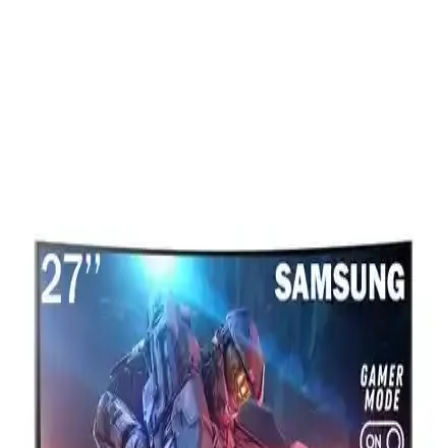
Çıkarılması İçin Etkili Yöntemler
Monitör ayaklarındaki sıcak tutkalı monitöre zarar vermeden
çıkarmak için ısı uygulaması ve izopropil alkol kullanımı etkili
yöntemlerdir. Doğru araçlarla dikkatli çalışma önemlidir.
Gamepage Office X60 ve TURBOX Tx1717
Karşılaştırması: Hangi Bilgisayar Ofis İhtiyaçlarına
Uygun
Gamepage Office X60 ve TURBOX Tx1717 ofis bilgisayarı
karşılaştırmasıyla, performans, depolama ve ekran özelliklerini
analiz ederek en uygun seçeneği belirleyin.
Ultrax 15.6 İnç Taşınabilir Monitör: Yüksek
Performans ve Taşınabilirlik Özellikleri
Ultrax 15.6 inç taşınabilir monitör, yüksek çözünürlük, kolay
bağlantı ve hafif tasarımıyla hem profesyonel hem de eğlence amaçlı
kullanım sağlar, hareket halindeyken bile üstün görüntü kalitesi
sunar.
Fury 19 İnç Geniş Ekran LED Monitör ile Yüksek