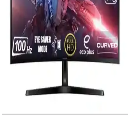
Performans ve Çok Yönlü Kullanım
Fury 19'' LED monitör, yüksek çözünürlük ve 75 Hz yenileme
hızıyla net ve akıcı görüntü sağlar. Çoklu bağlantı seçenekleri ve
enerji tasarrufu özellikleriyle hem profesyonel hem de eğlence
amaçlı kullanıma uygundur.
Gelişmiş Monitörler: Yüksek Çözünürlük ve
Yenileme Hızına Sahip Yeni Nesil Görüntü
Teknolojileri
Yüksek çözünürlüklü ve yüksek yenileme hızına sahip monitörler,
profesyonel ve oyun kullanıcılarının beklentilerini karşılıyor, renk
doğruluğu ve bağlantı seçenekleriyle öne çıkıyor.
ViewSonic VP2776 Profesyonel Yüksek
Çözünürlüklü ve Renk Doğruluğu Sunan Monitör
ViewSonic VP2776, yüksek çözünürlük ve renk doğruluğu ile
profesyonel kullanıma uygun, ergonomik tasarımı ve çok yönlü
bağlantı seçenekleriyle öne çıkan bir monitördür.
Samsung Odyssey G3 27 İnç Oyun Monitörü:
Yüksek Performans ve Gelişmiş Özellikler