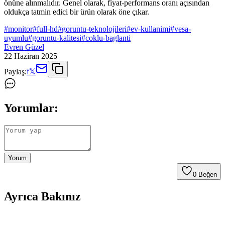
önüne alınmalıdır. Genel olarak, fiyat-performans oranı açısından
oldukça tatmin edici bir ürün olarak öne çıkar.
#
monitor
#
full-hd
#
goruntu-teknolojileri
#
ev-kullanimi
#
vesa-
uyumlu
#
goruntu-kalitesi
#
coklu-baglanti
Evren Güzel
22 Haziran 2025
Paylaş:
f
𝕏
Yorumlar:
Yorum
0
Beğen
Ayrıca Bakınız