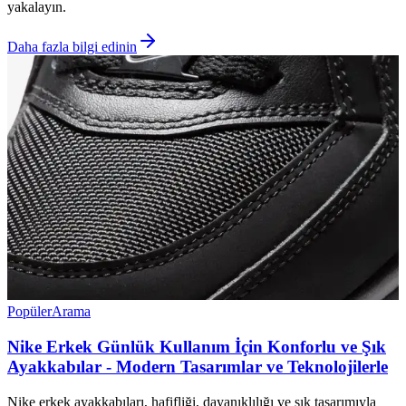
yakalayın.
Daha fazla bilgi edinin
Popüler
Arama
Nike Erkek Günlük Kullanım İçin Konforlu ve Şık
Ayakkabılar - Modern Tasarımlar ve Teknolojilerle
Nike erkek ayakkabıları, hafifliği, dayanıklılığı ve şık tasarımıyla