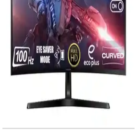
Fury 19 İnç Geniş Ekran LED Monitör ile Yüksek
Performans ve Çok Yönlü Kullanım
Fury 19'' LED monitör, yüksek çözünürlük ve 75 Hz yenileme
hızıyla net ve akıcı görüntü sağlar. Çoklu bağlantı seçenekleri ve
enerji tasarrufu özellikleriyle hem profesyonel hem de eğlence
amaçlı kullanıma uygundur.
Gelişmiş Monitörler: Yüksek Çözünürlük ve
Yenileme Hızına Sahip Yeni Nesil Görüntü
Teknolojileri
Yüksek çözünürlüklü ve yüksek yenileme hızına sahip monitörler,
profesyonel ve oyun kullanıcılarının beklentilerini karşılıyor, renk
doğruluğu ve bağlantı seçenekleriyle öne çıkıyor.
ViewSonic VP2776 Profesyonel Yüksek
Çözünürlüklü ve Renk Doğruluğu Sunan Monitör
ViewSonic VP2776, yüksek çözünürlük ve renk doğruluğu ile
profesyonel kullanıma uygun, ergonomik tasarımı ve çok yönlü
bağlantı seçenekleriyle öne çıkan bir monitördür.