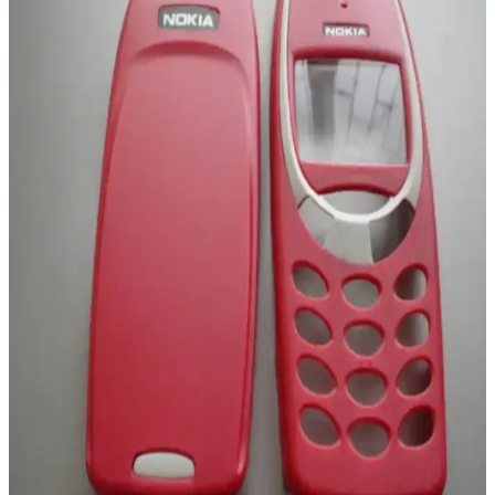
Oppo A38 ve Xiaomi Redmi 13C modellerinin özelliklerini detaylı
karşılaştırıyoruz. Pil ömrü, kamera, ekran ve performans gibi önemli
faktörleri analiz ederek en uygun seçimi yapmanıza yardımcı
oluyoruz.
Samsung Galaxy S22 Siyah: Güç ve Estetiğin
Modern Buluşması
Samsung Galaxy S22 Siyah, şık tasarımı, yüksek performansı ve
gelişmiş kameralarıyla günlük kullanım ve tarzınızı yansıtmak için
ideal bir akıllı telefondur.
Samsung B310 ve B310 Dual Sim Tuşlu Telefonların
Detaylı Karşılaştırması
Samsung B310 ve B310 Dual Sim modellerinin özellikleri, kullanıcı
yorumları ve karşılaştırmasıyla, ihtiyaçlarınıza en uygun tuşlu
telefonu seçmenize yardımcı oluyoruz.
Apple iPhone 13 Pro ve iPhone 15 Pro
Karşılaştırması Hangi Model Daha Uygun