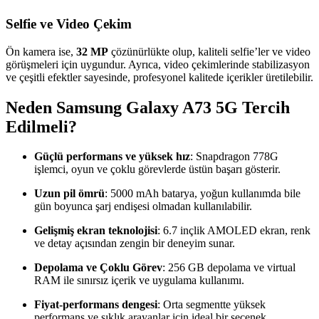
Selfie ve Video Çekim
Ön kamera ise,
32 MP
çözünürlükte olup, kaliteli selfie’ler ve video
görüşmeleri için uygundur. Ayrıca, video çekimlerinde stabilizasyon
ve çeşitli efektler sayesinde, profesyonel kalitede içerikler üretilebilir.
Neden Samsung Galaxy A73 5G Tercih
Edilmeli?
Güçlü performans ve yüksek hız
: Snapdragon 778G
işlemci, oyun ve çoklu görevlerde üstün başarı gösterir.
Uzun pil ömrü
: 5000 mAh batarya, yoğun kullanımda bile
gün boyunca şarj endişesi olmadan kullanılabilir.
Gelişmiş ekran teknolojisi
: 6.7 inçlik AMOLED ekran, renk
ve detay açısından zengin bir deneyim sunar.
Depolama ve Çoklu Görev
: 256 GB depolama ve virtual
RAM ile sınırsız içerik ve uygulama kullanımı.
Fiyat-performans dengesi
: Orta segmentte yüksek
performans ve şıklık arayanlar için ideal bir seçenek.