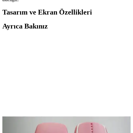
Tasarım ve Ekran Özellikleri
Ayrıca Bakınız
Yüksek Depolama Alanına Sahip Tablet ve Telefon
Seçiminde Dikkat Edilmesi Gerekenler
Yüksek depolama alanına sahip tablet ve telefon seçerken kapasite,
depolama hızı, microSD desteği ve bulut entegrasyonu gibi faktörler
göz önünde bulundurulmalıdır. 512 GB ve üzeri depolama önerilir.
Pratik Telefon Cüzdanları: Tasarım ve Kullanımda
Yenilikçi Çözümler
Telefon ve kartlarınızı bir arada taşımanızı sağlayan pratik ve estetik
telefon cüzdanları hakkında detaylar, tasarım seçenekleri ve kullanım
avantajları burada.
Oppo A38 ve Xiaomi Redmi 13C Karşılaştırması:
Hangi Telefon Sizin İçin Uygun