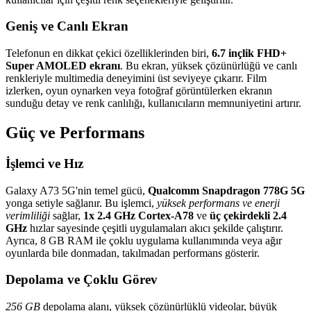
Geniş ve Canlı Ekran
Telefonun en dikkat çekici özelliklerinden biri,
6.7 inçlik FHD+
Super AMOLED ekranı
. Bu ekran, yüksek çözünürlüğü ve canlı
renkleriyle multimedia deneyimini üst seviyeye çıkarır. Film
izlerken, oyun oynarken veya fotoğraf görüntülerken ekranın
sunduğu detay ve renk canlılığı, kullanıcıların memnuniyetini artırır.
Güç ve Performans
İşlemci ve Hız
Galaxy A73 5G'nin temel gücü,
Qualcomm Snapdragon 778G 5G
yonga setiyle sağlanır. Bu işlemci,
yüksek performans ve enerji
verimliliği
sağlar,
1x 2.4 GHz Cortex-A78
ve
üç çekirdekli 2.4
GHz
hızlar sayesinde çeşitli uygulamaları akıcı şekilde çalıştırır.
Ayrıca, 8 GB RAM ile çoklu uygulama kullanımında veya ağır
oyunlarda bile donmadan, takılmadan performans gösterir.
Depolama ve Çoklu Görev
256 GB
depolama alanı, yüksek çözünürlüklü videolar, büyük