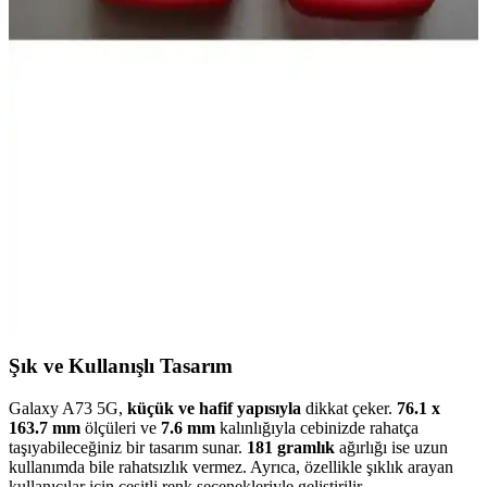
iPhone 13 Pro ve iPhone 15 Pro'nun özellikleri, performansları ve
kullanıcı yorumlarıyla karşılaştırması detaylı şekilde sunuluyor.
Realme 12+ ile Samsung Galaxy A36
Karşılaştırması: Özellikler ve Performans Analizi
Realme 12+ ve Samsung Galaxy A36 özellikleri, performansları ve
kullanıcı yorumlarıyla detaylı karşılaştırma. Hangi telefon sizin için
daha uygun? Öğrenmek için okumaya devam edin.
Nokia 3310 Kapak Takımı ile Telefonunuzu
Koruyun ve Kişiselleştirin
Nokia 3310 kapak takımı, dayanıklılığı ve estetiği bir arada sunar.
Orijinal parçalarla telefonunuzu koruyabilir ve kişiselleştirebilirsiniz.
Şık ve Kullanışlı Tasarım
Galaxy A73 5G,
küçük ve hafif yapısıyla
dikkat çeker.
76.1 x
163.7 mm
ölçüleri ve
7.6 mm
kalınlığıyla cebinizde rahatça
taşıyabileceğiniz bir tasarım sunar.
181 gramlık
ağırlığı ise uzun
kullanımda bile rahatsızlık vermez. Ayrıca, özellikle şıklık arayan
kullanıcılar için çeşitli renk seçenekleriyle geliştirilir.