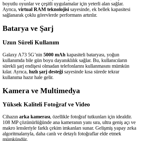
boyutlu oyunlar ve çeşitli uygulamalar için yeterli alan sağlar.
Ayrıca,
virtual RAM teknolojisi
sayesinde, ek bellek kapasitesi
sağlanarak çoklu görevlerde performans artırılır.
Batarya ve Şarj
Uzun Süreli Kullanım
Galaxy A73 5G’nin
5000 mAh
kapasiteli bataryası, yoğun
kullanımda bile gün boyu dayanıklılık sağlar. Bu, kullanıcıların
sürekli şarj endişesi olmadan telefonlarını kullanmasını mümkün
kılar. Ayrıca,
hızlı şarj desteği
sayesinde kısa sürede tekrar
kullanıma hazır hale gelir.
Kamera ve Multimedya
Yüksek Kaliteli Fotoğraf ve Video
Cihazın
arka kamerası
, özellikle fotoğraf tutkunları için idealdir.
108 MP çözünürlüğünde ana kameranın yanı sıra, ultra geniş açı ve
makro lensleriyle farklı çekim imkanları sunar. Gelişmiş yapay zeka
algoritmalarıyla, daha canlı ve detaylı fotoğraflar elde etmek
mümkündür.