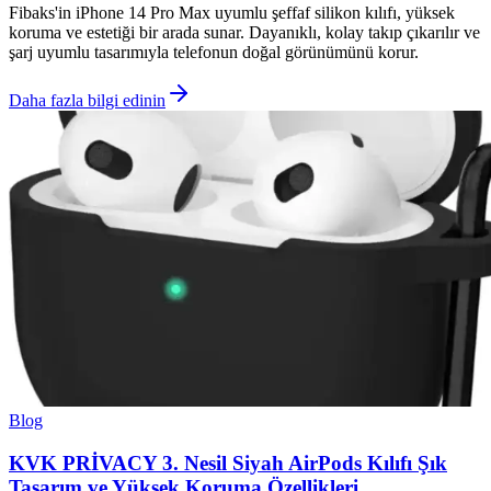
Fibaks'in iPhone 14 Pro Max uyumlu şeffaf silikon kılıfı, yüksek
koruma ve estetiği bir arada sunar. Dayanıklı, kolay takıp çıkarılır ve
şarj uyumlu tasarımıyla telefonun doğal görünümünü korur.
Daha fazla bilgi edinin
Blog
KVK PRİVACY 3. Nesil Siyah AirPods Kılıfı Şık
Tasarım ve Yüksek Koruma Özellikleri