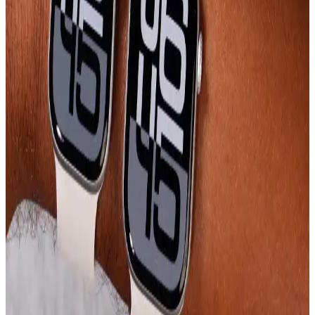
Bu karşılaştırmada Bilişim Akademi 38-40 mm Silikon Kordon
Kayışı ile PSGT Kordon Watch 38-41 mm arasındaki uyumluluk,
malzeme kalitesi, konfor, dayanıklılık ve estetik değerler veriyle
incelenir. Geri bildirimler tarafsız sonuçlar sunar.
MobaxAksesuar Apple Watch Örgü Tokalı Kordon:
Özellikler, Uyum ve Kullanıcı Geri Bildirimi
MobaxAksesuar Apple Watch örgü tokalı kordon, 44/45/46/49 mm
uyumlu; 95–230 mm aralığında ayarlanabilir, hafif ve esnek dokusu
günlük konforu artırır. Canlı renkler ve kolay takıp çıkarma
özelliğiyle stil ve pratiklik sağlar.
PSGT Seri Silikon Saat Kayışları Apple Watch için
Dayanıklı ve Şık Tasarım
PSGT Seri silikon saat kayışları, Apple Watch kullanıcılarına
dayanıklı, şık ve rahat kullanım sunar. Farklı ölçü ve renk
seçenekleriyle tarzınıza uygun alternatifler sağlar.
Apple Watch Series 10 Karşılaştırması: 42mm ve
46mm Modellerin Özellikleri ve Kullanım Tercihleri