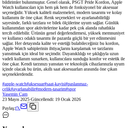
bildirimler bulunmuştur. Genel olarak, PSGT Pride Kordon, Apple
Watch kullanıcıları için hem şık hem de fonksiyonel bir aksesuar
seçeneğidir. Yüksek kaliteli malzemeleri, modern tasarımı ve kolay
kullanımı ile öne çıkar. Renk seçenekleri ve ayarlanabilirliği
sayesinde, farklı tarzlara ve bilek ölçülerine uyum sağlar. Günlük
kullanımdan spor aktivitelerine kadar pek çok alanda rahatlıkla
tercih edilebilir. Ürünün genel değerlendirmesi, yüksek memnuniyet
ve kullanıcı odaklı tasarımı ile pazarda güçlü bir yer edinmesini
sağlar. Her detayında kalite ve estetiği bulabileceğiniz bu kordon,
Apple Watch sahiplerinin ihtiyaçlarını karşılamak ve tarzlarını
yansıtmak için ideal bir seçimdir. Dayanıklılığı ve şıklığıyla uzun
vadeli kullanım sunarken, kullanıcılara sunduğu konfor ve estetik ile
öne çıkar. Kendi tarzınızı yansıtan ve teknolojik cihazlarınızla uyum
içinde olacak bu ürün, akıllı saat aksesuarları arasında öne çıkan
seçeneklerdendir.
#
apple-watch
#
aksesuar
#
saat-kayisi
#
paslanmaz-
celik
#
ayarlanabilir
#
modern-tasarim
#
spor
Yasemin Çam
23 Mayıs 2025
·
Güncellendi:
19 Ocak 2026
Paylaş:
f
𝕏