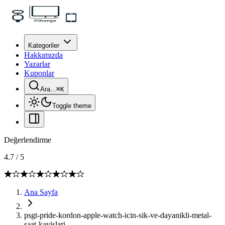
Kategoriler
Hakkımızda
Yazarlar
Kuponlar
Ara...
⌘
K
Toggle theme
Değerlendirme
4.7
/
5
Ana Sayfa
psgt-pride-kordon-apple-watch-icin-sik-ve-dayanikli-metal-
saat-kayislari