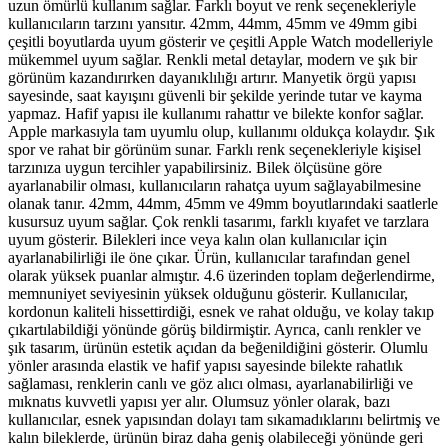
uzun ömürlü kullanım sağlar. Farklı boyut ve renk seçenekleriyle
kullanıcıların tarzını yansıtır. 42mm, 44mm, 45mm ve 49mm gibi
çeşitli boyutlarda uyum gösterir ve çeşitli Apple Watch modelleriyle
mükemmel uyum sağlar. Renkli metal detaylar, modern ve şık bir
görünüm kazandırırken dayanıklılığı artırır. Manyetik örgü yapısı
sayesinde, saat kayışını güvenli bir şekilde yerinde tutar ve kayma
yapmaz. Hafif yapısı ile kullanımı rahattır ve bilekte konfor sağlar.
Apple markasıyla tam uyumlu olup, kullanımı oldukça kolaydır. Şık
spor ve rahat bir görünüm sunar. Farklı renk seçenekleriyle kişisel
tarzınıza uygun tercihler yapabilirsiniz. Bilek ölçüsüne göre
ayarlanabilir olması, kullanıcıların rahatça uyum sağlayabilmesine
olanak tanır. 42mm, 44mm, 45mm ve 49mm boyutlarındaki saatlerle
kusursuz uyum sağlar. Çok renkli tasarımı, farklı kıyafet ve tarzlara
uyum gösterir. Bilekleri ince veya kalın olan kullanıcılar için
ayarlanabilirliği ile öne çıkar. Ürün, kullanıcılar tarafından genel
olarak yüksek puanlar almıştır. 4.6 üzerinden toplam değerlendirme,
memnuniyet seviyesinin yüksek olduğunu gösterir. Kullanıcılar,
kordonun kaliteli hissettirdiği, esnek ve rahat olduğu, ve kolay takıp
çıkartılabildiği yönünde görüş bildirmiştir. Ayrıca, canlı renkler ve
şık tasarım, ürünün estetik açıdan da beğenildiğini gösterir. Olumlu
yönler arasında elastik ve hafif yapısı sayesinde bilekte rahatlık
sağlaması, renklerin canlı ve göz alıcı olması, ayarlanabilirliği ve
mıknatıs kuvvetli yapısı yer alır. Olumsuz yönler olarak, bazı
kullanıcılar, esnek yapısından dolayı tam sıkamadıklarını belirtmiş ve
kalın bileklerde, ürünün biraz daha geniş olabileceği yönünde geri