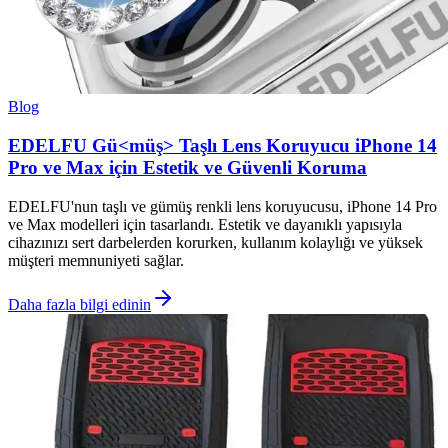
Blog
EDELFU Gü<müş> Taşlı Lens Koruyucu iPhone 14
Pro ve Max için Estetik ve Güvenli Koruma
EDELFU'nun taşlı ve gümüş renkli lens koruyucusu, iPhone 14 Pro
ve Max modelleri için tasarlandı. Estetik ve dayanıklı yapısıyla
cihazınızı sert darbelerden korurken, kullanım kolaylığı ve yüksek
müşteri memnuniyeti sağlar.
Daha fazla bilgi edinin