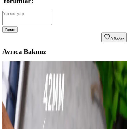
Yorumlar:
Yorum
0
Beğen
Ayrıca Bakınız
Cimricik Apple Watch Silikon Kordon 41mm
Kırmızı Renkli ve Dayanıklı Tasarım
Cimricik'in 41mm Apple Watch uyumlu kırmızı silikon kordonu,
yüksek kaliteli malzeme ve şık tasarımıyla günlük kullanım için
ideal, hafif ve dayanıklı, kullanıcı memnuniyetini sağlayan bir
aksesuar.
iPhone ile uyumlu en iyi akıllı saatler ve özellikleri
2024