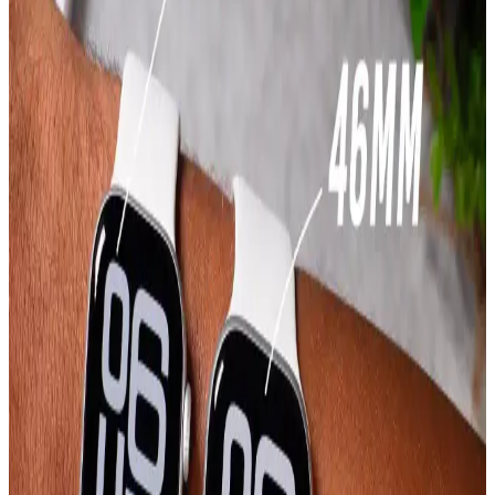
2024'te iPhone ile en iyi uyum sağlayan akıllı saatler, sağlık, bildirim
ve uygulama entegrasyonu gibi özellikleriyle kullanıcıların hayatını
kolaylaştırıyor.
Fibaks Apple Watch Kordonu: Yumuşak Silikonla
Konfor ve Şıklığı Sunan Dayanıklı Kayış
Fibaks Apple Watch kayışı, yumuşak silikon dokusu ve dayanıklı
yapısıyla konforlu bir kullanım sunar. Suya dayanıklı özelliği günlük
ve spor aktivitelerinde güvenli kullanım sağlar; çeşitli renk
seçenekleri ve geniş uyum aralığıyla estetik ve pratik bir çözümdür.
Neo Flex HD Şeffaf Ekran Koruyucu Seti – Apple
Watch 44 mm (Series 6/SE/SE2/5/4)
Neo Flex seti, Apple Watch 44 mm için ince nano poliüretan
filmden oluşur; iki koruyucu içerir. Dokunmatik hassasiyeti korur,
çizilmelere ve toza karşı koruma iddia eder. Barkodlu video
rehberiyle ıslak/kuru uygulama seçenekleri sunar. Bazı kullanıcılar
kabarcık/kenar sorunları belirtir.
Bilişim Akademi 38-40 mm Silikon Kordon ile
PSGT 38-41 mm Kordon Karşılaştırması