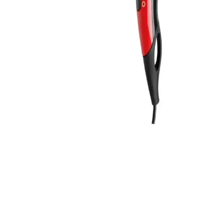
Arzum Senfony Color, renkli tasarımı, çoklu ayar seçenekleri ve
gelişmiş teknolojisiyle saç kurutma deneyiminizi kolaylaştırır, estetik
ve performansı bir arada sunar.
Vestel VSK 3020 Kablo Sarıcılı Saç Kurutma
Makinesi ve Hizmetleri Hakkında Bilgi
Vestel VSK 3020 kablo sarıcılı saç kurutma makinesi teknik
detayları sınırlı olsa da, Vestel'in yedek parça, aksesuar ve 7/24
müşteri hizmetleri ile uzun ömürlü kullanım desteği sunar.
Fakir Noble AC Saç Kurutma Makinesi: Teknik
Özellikler ve Kullanım Bilgisi İncelemesi
Fakir Noble AC saç kurutma makinesi hakkında mevcut arama
sonuçlarında teknik ve kullanım bilgisi bulunmamaktadır. Ürün
performansı ve özelliklerine dair somut veri eksikliği nedeniyle
detaylı inceleme yapılamamaktadır.
2025'te Fakir Black Jet Perfection ile Saç
Kurutmada Devrim