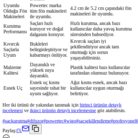
Uyumlu
Powertec marka
4.2 cm ile 5.2 cm çapındaki fön
Olduğu Fön
tüm fön makineleri
makineleri ile uyumlu.
Makineleri
ile uyumlu.
Saçları hızlı
Hızlı kurutma, ancak bazı
Kurutma
kuruyor ve doğal
kullanıcılar daha yavaş kurutma
Performansı
dalgasını koruyor.
süresinden bahsediyor.
Kıvırcık saçları iyi
Kıvırcık
Bukleleri
şekillendiriyor ancak tam
Saçlarla
belirginleştiriyor ve
oturmağı için sorun
Uyum
kabarmayı önlüyor.
yaşayabilirsiniz.
Dayanıklı ve
Malzeme
Plastik kalitesi bazı kullanıcılar
yüksek ısıya
Kalitesi
tarafından olumsuz bulunuyor.
dayanıklı.
Esnek uç kısmı
Ağız kısmı esnek, ancak bazı
Esnek Uç
sayesinde rahat bir
kullanıcılar uygun oturmağı
uyum sağlıyor.
belirtiyor.
Her iki ürünü de yakından tanımak için
birinci ürünün detaylı
incelemesi
ve
ikinci ürünün detaylı incelemesine
göz atabilirsin.
#
sackurutma
#
difuzor
#
powertec
#
wigo
#
sacsekillendirme
#
profesyonel
Paylaş:
f
𝕏