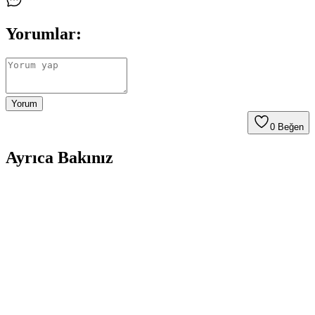
Yorumlar:
Yorum
0
Beğen
Ayrıca Bakınız
Philips XB9145/07 Saç Kurutma Makinesi: Güçlü
Performans ve Gelişmiş Teknoloji Özellikleri
Philips XB9145/07, 2200 watt gücü ve iyonik teknolojisiyle hızlı,
parlak ve sağlıklı saçlar için ideal. Çoklu ayar seçenekleriyle
kişiselleştirilmiş kullanım sağlar.
OSVELD Haily ve Philips Saç Şekillendirme Setleri
Karşılaştırması