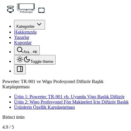
Kategoriler
Hakkımızda
Yazarlar
Kuponlar
Ara...
⌘
K
Toggle theme
Powertec TR-901 ve Wigo Profesyonel Difüzör Başlık
Karşılaştırması
Ürün 1: Powertec TR-901 vb. Uyumlu Vigo Başlık Difüzör
Ürün 2: Wigo Profesyonel Fön Makineleri İçin Difüzör Başlık
Ürünlerin Özellik Karşılaştırması
Birinci ürün
4.9
/
5