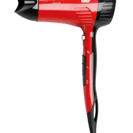
azaltarak sağlıklı ve parlak görünüm sağlar. Ürün detayları için resmi
kaynaklar önerilir.
Arzum Saç Kurutma Makinesi Pervanesi 4 Kanatlı
Performans ve Kullanıcı Yorumları
Arzum 4 kanatlı saç kurutma makinesi pervane modeli, hava akışını
optimize ederek kurutma süresini kısaltır, dayanıklı malzeme
kullanımıyla dikkat çeker, ancak sıcak hava ve koku sorunları
yaşanabilir.
Arzum Senfony Color Saç Kurutma Makinesi:
Renkli Tasarım ve Çok Fonksiyonlu Kullanım
İmkanı
Arzum Senfony Color, renkli tasarımı, çoklu ayar seçenekleri ve
gelişmiş teknolojisiyle saç kurutma deneyiminizi kolaylaştırır, estetik
ve performansı bir arada sunar.
Vestel VSK 3020 Kablo Sarıcılı Saç Kurutma
Makinesi ve Hizmetleri Hakkında Bilgi
Vestel VSK 3020 kablo sarıcılı saç kurutma makinesi teknik