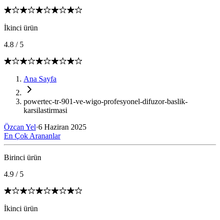
İkinci ürün
4.8
/
5
Ana Sayfa
powertec-tr-901-ve-wigo-profesyonel-difuzor-baslik-
karsilastirmasi
Özcan Yel
·
6 Haziran 2025
En Çok Arananlar
Birinci ürün
4.9
/
5
İkinci ürün