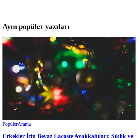
Fakir Black Jet Perfection 2000 W ile hızlı ve güvenli saç
kurutmanın sırlarını öğrenin. Hemen inceleyin!
Ayın popüler yazıları
Popüler
Arama
Erkekler İçin Beyaz Lacoste Ayakkabıları: Şıklık ve