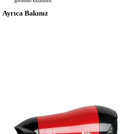
görünüm kazandırır.
Ayrıca Bakınız
Philips XB9145/07 Saç Kurutma Makinesi: Güçlü
Performans ve Gelişmiş Teknoloji Özellikleri
Philips XB9145/07, 2200 watt gücü ve iyonik teknolojisiyle hızlı,
parlak ve sağlıklı saçlar için ideal. Çoklu ayar seçenekleriyle
kişiselleştirilmiş kullanım sağlar.
OSVELD Haily ve Philips Saç Şekillendirme Setleri
Karşılaştırması
OSVELD Haily ve Philips saç setleri arasındaki farklar, özellikler ve
kullanıcı yorumlarıyla en uygun seçimi yapmanıza yardımcı olur.
Xiaomi Water Ionic Hair Dryer H500: Teknik
Bilgiler ve İyonik Saç Kurutma Teknolojisi
Xiaomi Water Ionic Hair Dryer H500 hakkında doğrudan teknik
bilgi olmamakla birlikte, iyonik teknoloji saçın elektriklenmesini