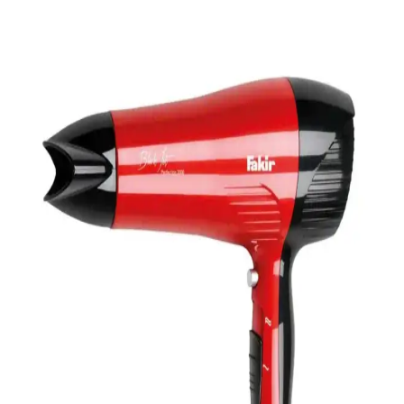
OSVELD Haily ve Philips saç setleri arasındaki farklar, özellikler ve
kullanıcı yorumlarıyla en uygun seçimi yapmanıza yardımcı olur.
Xiaomi Water Ionic Hair Dryer H500: Teknik
Bilgiler ve İyonik Saç Kurutma Teknolojisi
Xiaomi Water Ionic Hair Dryer H500 hakkında doğrudan teknik
bilgi olmamakla birlikte, iyonik teknoloji saçın elektriklenmesini
azaltarak sağlıklı ve parlak görünüm sağlar. Ürün detayları için resmi
kaynaklar önerilir.
Arzum Saç Kurutma Makinesi Pervanesi 4 Kanatlı
Performans ve Kullanıcı Yorumları
Arzum 4 kanatlı saç kurutma makinesi pervane modeli, hava akışını
optimize ederek kurutma süresini kısaltır, dayanıklı malzeme
kullanımıyla dikkat çeker, ancak sıcak hava ve koku sorunları
yaşanabilir.
Arzum Senfony Color Saç Kurutma Makinesi:
Renkli Tasarım ve Çok Fonksiyonlu Kullanım
İmkanı