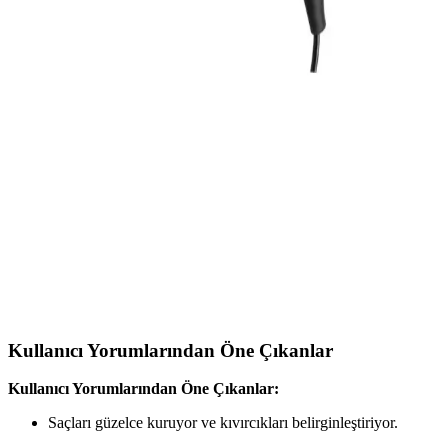
detayları sınırlı olsa da, Vestel'in yedek parça, aksesuar ve 7/24
müşteri hizmetleri ile uzun ömürlü kullanım desteği sunar.
Fakir Noble AC Saç Kurutma Makinesi: Teknik
Özellikler ve Kullanım Bilgisi İncelemesi
Fakir Noble AC saç kurutma makinesi hakkında mevcut arama
sonuçlarında teknik ve kullanım bilgisi bulunmamaktadır. Ürün
performansı ve özelliklerine dair somut veri eksikliği nedeniyle
detaylı inceleme yapılamamaktadır.
2025'te Fakir Black Jet Perfection ile Saç
Kurutmada Devrim
Fakir Black Jet Perfection 2000 W ile hızlı ve güvenli saç
kurutmanın sırlarını öğrenin. Hemen inceleyin!
Kullanıcı Yorumlarından Öne Çıkanlar
Kullanıcı Yorumlarından Öne Çıkanlar:
Saçları güzelce kuruyor ve kıvırcıkları belirginleştiriyor.