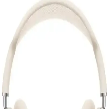
Teleface Pro Silikon Kılıf Lila Kopçalı: Şık ve
Koruyucu Airpods Pro Aksesuarı
Lila renkli Teleface Pro Silikon Kılıf, Airpods Pro'nuzu estetik ve
yüksek kaliteli silikon malzeme ile korur, taşımayı kolaylaştırır ve
dayanıklılık sunar.
KVK PRİVACY Kum Pembe AirPods 2. Nesil
Kulaklık Kılıfı Estetik ve Koruyucu Tasarım
KVK PRİVACY kum pembe kulaklık kılıfı, AirPods 2. nesil ile
uyumlu, şık tasarımı ve koruma özellikleriyle öne çıkar. Pratik
kullanımı ve estetik görünümüyle modern kullanıcılar için ideal bir
seçim.
iPhone ile Uyumlu Bluetooth Kulaklıklar: En
Güncel Modeller ve Teknik Özellikler
iPhone ile uyumlu Bluetooth kulaklıklar, yüksek ses kalitesi ve
kullanım kolaylığı sunar. Güncel modeller ve teknik özellikler
hakkında detaylar, seçim yaparken yardımcı olur.