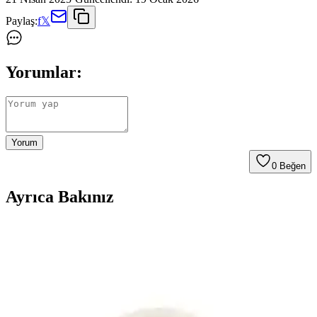
Paylaş:
f
𝕏
Yorumlar:
Yorum
0
Beğen
Ayrıca Bakınız
2. Nesil AirPods Pro ile Kablosuz Ses Deneyiminde
Yenilikler ve Gelişmeler
2. nesil AirPods Pro, gelişmiş ses kalitesi, aktif gürültü engelleme ve
uzun pil ömrü ile kablosuz ses deneyimini yeniden tanımlıyor.
Kullanıcı konforu ve teknolojik yeniliklerle öne çıkıyor.