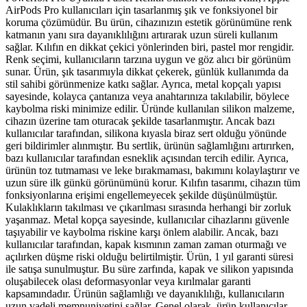
AirPods Pro kullanıcıları için tasarlanmış şık ve fonksiyonel bir
koruma çözümüdür. Bu ürün, cihazınızın estetik görünümüne renk
katmanın yanı sıra dayanıklılığını artırarak uzun süreli kullanım
sağlar. Kılıfın en dikkat çekici yönlerinden biri, pastel mor rengidir.
Renk seçimi, kullanıcıların tarzına uygun ve göz alıcı bir görünüm
sunar. Ürün, şık tasarımıyla dikkat çekerek, günlük kullanımda da
stil sahibi görünmenize katkı sağlar. Ayrıca, metal kopçalı yapısı
sayesinde, kolayca çantanıza veya anahtarınıza takılabilir, böylece
kaybolma riski minimize edilir. Üründe kullanılan silikon malzeme,
cihazın üzerine tam oturacak şekilde tasarlanmıştır. Ancak bazı
kullanıcılar tarafından, silikona kıyasla biraz sert olduğu yönünde
geri bildirimler alınmıştır. Bu sertlik, ürünün sağlamlığını artırırken,
bazı kullanıcılar tarafından esneklik açısından tercih edilir. Ayrıca,
ürünün toz tutmaması ve leke bırakmaması, bakımını kolaylaştırır ve
uzun süre ilk günkü görünümünü korur. Kılıfın tasarımı, cihazın tüm
fonksiyonlarına erişimi engellemeyecek şekilde düşünülmüştür.
Kulaklıkların takılması ve çıkarılması sırasında herhangi bir zorluk
yaşanmaz. Metal kopça sayesinde, kullanıcılar cihazlarını güvenle
taşıyabilir ve kaybolma riskine karşı önlem alabilir. Ancak, bazı
kullanıcılar tarafından, kapak kısmının zaman zaman oturmağı ve
açılırken düşme riski olduğu belirtilmiştir. Ürün, 1 yıl garanti süresi
ile satışa sunulmuştur. Bu süre zarfında, kapak ve silikon yapısında
oluşabilecek olası deformasyonlar veya kırılmalar garanti
kapsamındadır. Ürünün sağlamlığı ve dayanıklılığı, kullanıcıların
uzun vadeli memnuniyetini sağlar. Genel olarak, ürün kullanıcılar