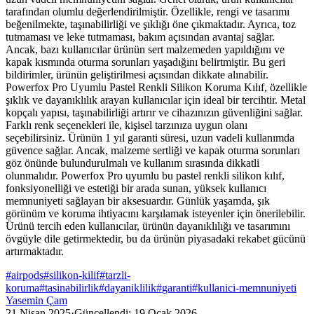
tarafından olumlu değerlendirilmiştir. Özellikle, rengi ve tasarımı
beğenilmekte, taşınabilirliği ve şıklığı öne çıkmaktadır. Ayrıca, toz
tutmaması ve leke tutmaması, bakım açısından avantaj sağlar.
Ancak, bazı kullanıcılar ürünün sert malzemeden yapıldığını ve
kapak kısmında oturma sorunları yaşadığını belirtmiştir. Bu geri
bildirimler, ürünün geliştirilmesi açısından dikkate alınabilir.
Powerfox Pro Uyumlu Pastel Renkli Silikon Koruma Kılıf, özellikle
şıklık ve dayanıklılık arayan kullanıcılar için ideal bir tercihtir. Metal
kopçalı yapısı, taşınabilirliği artırır ve cihazınızın güvenliğini sağlar.
Farklı renk seçenekleri ile, kişisel tarzınıza uygun olanı
seçebilirsiniz. Ürünün 1 yıl garanti süresi, uzun vadeli kullanımda
güvence sağlar. Ancak, malzeme sertliği ve kapak oturma sorunları
göz önünde bulundurulmalı ve kullanım sırasında dikkatli
olunmalıdır. Powerfox Pro uyumlu bu pastel renkli silikon kılıf,
fonksiyonelliği ve estetiği bir arada sunan, yüksek kullanıcı
memnuniyeti sağlayan bir aksesuardır. Günlük yaşamda, şık
görünüm ve koruma ihtiyacını karşılamak isteyenler için önerilebilir.
Ürünü tercih eden kullanıcılar, ürünün dayanıklılığı ve tasarımını
övgüyle dile getirmektedir, bu da ürünün piyasadaki rekabet gücünü
artırmaktadır.
#
airpods
#
silikon-kilif
#
tarzli-
koruma
#
tasinabilirlik
#
dayaniklilik
#
garanti
#
kullanici-memnuniyeti
Yasemin Çam
21 Nisan 2025
·
Güncellendi:
19 Ocak 2026