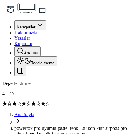
Kategoriler
Hakkımızda
Yazarlar
Kuponlar
Ara...
⌘
K
Toggle theme
Değerlendirme
4.1
/
5
Ana Sayfa
powerfox-pro-uyumlu-pastel-renkli-silikon-kilif-airpods-pro-
icin-sik-ve-dayanikli-koruma-cozumu