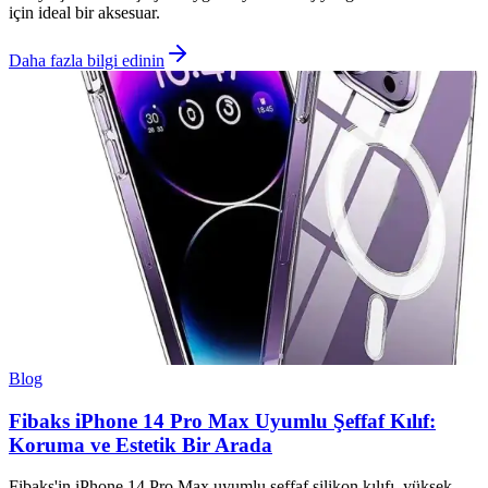
için ideal bir aksesuar.
Daha fazla bilgi edinin
Blog
Fibaks iPhone 14 Pro Max Uyumlu Şeffaf Kılıf:
Koruma ve Estetik Bir Arada
Fibaks'in iPhone 14 Pro Max uyumlu şeffaf silikon kılıfı, yüksek