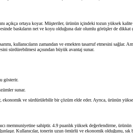
nsını açıkça ortaya koyar. Müşteriler, ürünün içindeki tozun yüksek ka
 sayesinde baskıların net ve koyu olduğuna dair olumlu görüşler de dikka
sarımı, kullanıcıların zamandan ve emekten tasarruf etmesini sağlar. Amb
itesini sürdürebilmesi açısından büyük avantaj sunar.
 gösterir.
özümler sunar.
, ekonomik ve sürdürülebilir bir çözüm elde eder. Ayrıca, ürünün yüksek 
 memnuniyetine sahiptir. 4.9 puanlık yüksek değerlendirme, ürünün güve
unlaşır. Kullanıcılar, tonerin uzun ömürlü ve ekonomik olduğunu, sık bas