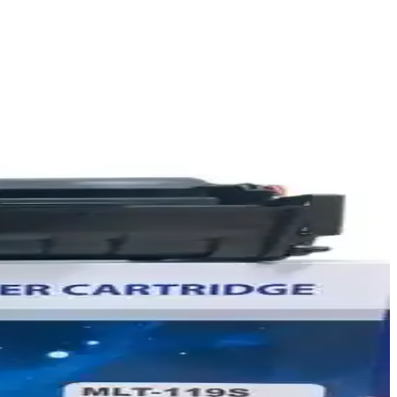
n ömrünü uzatmanın yollarını öğrenin.
 küçük işletmeler için ideal baskı çözümüdür.
aliteli baskı ve ekonomik kullanım sağlar.
rünlerdeki vergi değişikliklerinin sektöre yansımaları ele alınıyor.
ullanım kolaylığı sağlar.