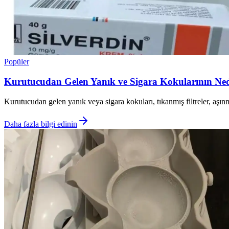
Popüler
Kurutucudan Gelen Yanık ve Sigara Kokularının Ned
Kurutucudan gelen yanık veya sigara kokuları, tıkanmış filtreler, aşın
Daha fazla bilgi edinin