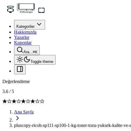
Kategoriler
Hakkımızda
Yazarlar
Kuponlar
Ara...
⌘
K
Toggle theme
Değerlendirme
3.6
/
5
Ana Sayfa
pluscopy-ricoh-sp111-sp100-1-kg-toner-tozu-yuksek-kalite-v