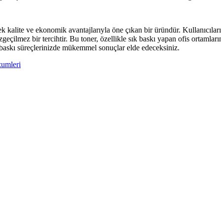
te ve ekonomik avantajlarıyla öne çıkan bir üründür. Kullanıcıların be
azgeçilmez bir tercihtir. Bu toner, özellikle sık baskı yapan ofis ortaml
, baskı süreçlerinizde mükemmel sonuçlar elde edeceksiniz.
zumleri