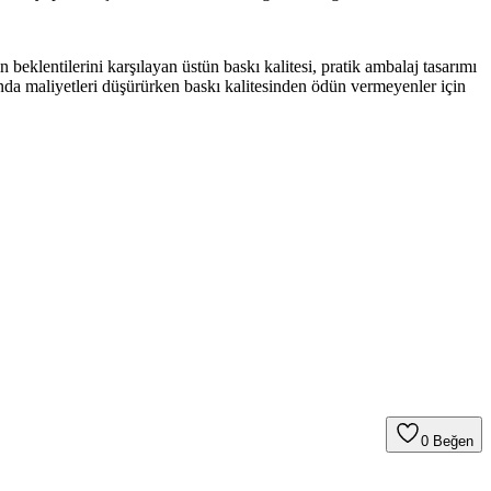
klentilerini karşılayan üstün baskı kalitesi, pratik ambalaj tasarımı
arında maliyetleri düşürürken baskı kalitesinden ödün vermeyenler için
0
Beğen