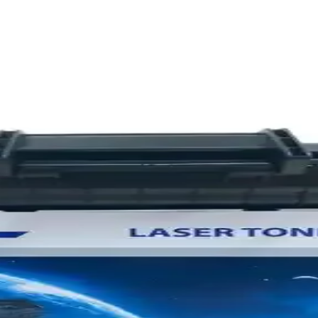
işimi Rehberi
er nedir, ne zaman değiştirilir ve doğru değişim adımları ile yazıcınızı
apasite ve Ekonomik Baskı Çözümü
211W toner, kolay kullanım ve sürdürülebilirlik avantajlarıyla ofis ve
ek Performans ve Uyum Sağlar
ve uyumluluğu ile ofis ve ev kullanımında güvenilir çözümler sunar. K
 Uygulamaları Analizi
etleri ve fiyatlandırmayı nasıl etkiliyor? Bu analizde, toner ve diğer ü
teli Muadil Toner D111S
e çipli muadil toner, baskı kalitesini korurken maliyetleri azaltır ve k