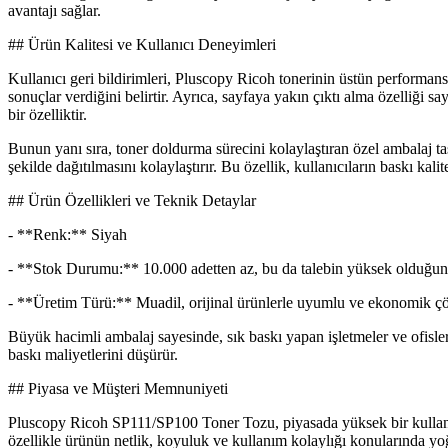
avantajı sağlar.
## Ürün Kalitesi ve Kullanıcı Deneyimleri
Kullanıcı geri bildirimleri, Pluscopy Ricoh tonerinin üstün performa
sonuçlar verdiğini belirtir. Ayrıca, sayfaya yakın çıktı alma özelliği
bir özelliktir.
Bunun yanı sıra, toner doldurma sürecini kolaylaştıran özel ambalaj ta
şekilde dağıtılmasını kolaylaştırır. Bu özellik, kullanıcıların baskı kal
## Ürün Özellikleri ve Teknik Detaylar
- **Renk:** Siyah
- **Stok Durumu:** 10.000 adetten az, bu da talebin yüksek olduğunu
- **Üretim Türü:** Muadil, orijinal ürünlerle uyumlu ve ekonomik ç
Büyük hacimli ambalaj sayesinde, sık baskı yapan işletmeler ve ofisler
baskı maliyetlerini düşürür.
## Piyasa ve Müşteri Memnuniyeti
Pluscopy Ricoh SP111/SP100 Toner Tozu, piyasada yüksek bir kullanıcı
özellikle ürünün netlik, koyuluk ve kullanım kolaylığı konularında yoğ