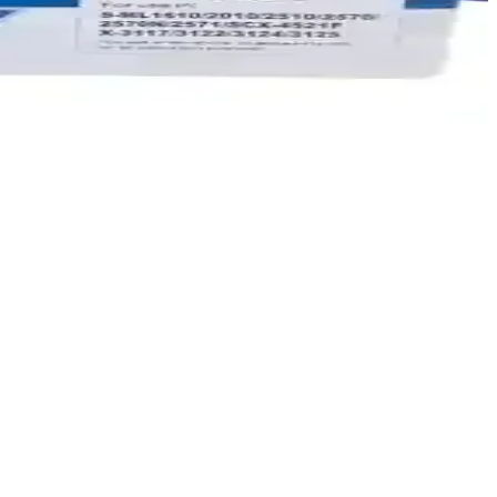
ü
imli baskı sağlar.
de ekonomik ve sürdürülebilir baskı çözümleri sunar.
 ev kullanımı için ideal bir seçenektir.