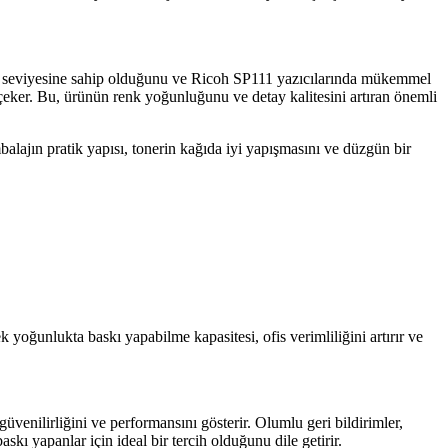
lite seviyesine sahip olduğunu ve Ricoh SP111 yazıcılarında mükemmel
t çeker. Bu, ürünün renk yoğunluğunu ve detay kalitesini artıran önemli
alajın pratik yapısı, tonerin kağıda iyi yapışmasını ve düzgün bir
yoğunlukta baskı yapabilme kapasitesi, ofis verimliliğini artırır ve
nilirliğini ve performansını gösterir. Olumlu geri bildirimler,
kı yapanlar için ideal bir tercih olduğunu dile getirir.