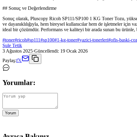
## Sonuç ve Değerlendirme
Sonuç olarak, Pluscopy Ricoh SP111/SP100 1 KG Toner Tozu, yüksek kali
ve dayanıklılığıyla, hem bireysel kullanıcılar hem de işletmeler için v
ideal bir çözümdür. Performans ve kaliteyi bir arada sunan bu ürünle
#
toner
#
ricoh
#
sp111
#
sp100
#
1-kg-toner
#
yazici-tonerleri
#
ofis-baski-co
Şule Tetik
3 Ağustos 2025
·
Güncellendi:
19 Ocak 2026
Paylaş:
f
𝕏
Yorumlar:
Yorum
Ayrıca Bakınız