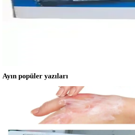
Inkwell Neverstop Laser MFP 1200W Siyah Muadil T
Inkwell'in Neverstop Laser MFP 1200W modeli, 2500 sayfa kapasiteli s
Lexmark B225H00 Toner: Yüksek Kapasite ve Güven
Lexmark B225H00 toner, 3000 sayfa kapasitesiyle yüksek kalite ve güve
Samsung ML-1610 için Yüksek Kapasiteli Muadil Ton
Samsung ML-1610 uyumlu yüksek kapasiteli muadil toner, uygun fiyatlı 
Ayın popüler yazıları