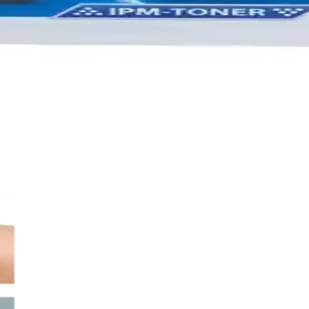
oner ile Ekonomik ve Yüksek Kapasiteli Baskı Çözüm
iyah muadil toner ile ofis ve ev kullanımı için ekonomik ve yüksek ver
ilirlik Sunan Ofis Yazdırma Çözümü
nilirlik sağlar. Çevre dostu özellikleri ve kolay kullanımıyla ofisiniz
er Ürün İncelemesi
ve kaliteli baskı sağlar. Geniş uyumluluk ve yüksek kapasite ile ofis ve