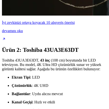
İyi zevkinizi ortaya koyacak 10 alışveriş önerisi
devamını oku
Ürün 2: Toshiba 43UA3E63DT
Toshiba 43UA3E63DT,
43 inç
(108 cm) boyutunda bir LED
televizyon. Bu model, 4K Ultra HD çözünürlük sunar ve yüksek
görüntü kalitesi sağlar. Aşağıda bu ürünün özellikleri bulunuyor:
Ekran Tipi
: LED
Çözünürlük
: 4K UHD
Bağlantılar
: Uydu alıcısı mevcut
Kanal Geçişi
: Hızlı ve etkili