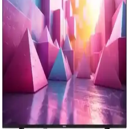
Çözümleri
Laptop ve televizyon arasında HDMI bağlantısında yaşanan görüntü
çözünürlüğü sorunları, ekran modları, çözünürlük ayarları, HDMI
kablosu kalitesi ve televizyon ölçeklendirme seçenekleriyle
giderilebilir.
Televizyon Dizilerinde Oyuncu Maaşları ve Gelirleri:
Güncel Durum ve Trendler
Televizyon dizilerinde oyuncuların kazançları, sektörün dinamikleri
ve popülerliğe göre değişiklik gösterir. Güncel ücretler ve trendler
hakkında detaylı bilgi içerir.
Samsung 55CU7000 ve 65U8000F Karşılaştırması:
Ekran Boyutu ve Özellikler Analizi
İki Samsung televizyon modeli olan 55CU7000 ve 65U8000F'in
ekran, çözünürlük, ses, bağlantı ve akıllı özellikleri detaylı
karşılaştırmasıyla en uygun seçimi yapın.
Homatics 4K TV Stick ile Yüksek Kaliteli Eğlence
Deneyimini Evinize Taşıyın