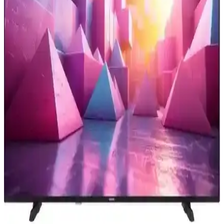
Laptop ve televizyon arasında HDMI bağlantısında yaşanan görüntü
çözünürlüğü sorunları, ekran modları, çözünürlük ayarları, HDMI
kablosu kalitesi ve televizyon ölçeklendirme seçenekleriyle
giderilebilir.
Televizyon Dizilerinde Oyuncu Maaşları ve Gelirleri:
Güncel Durum ve Trendler
Televizyon dizilerinde oyuncuların kazançları, sektörün dinamikleri
ve popülerliğe göre değişiklik gösterir. Güncel ücretler ve trendler
hakkında detaylı bilgi içerir.
Samsung 55CU7000 ve 65U8000F Karşılaştırması:
Ekran Boyutu ve Özellikler Analizi
İki Samsung televizyon modeli olan 55CU7000 ve 65U8000F'in
ekran, çözünürlük, ses, bağlantı ve akıllı özellikleri detaylı
karşılaştırmasıyla en uygun seçimi yapın.
Homatics 4K TV Stick ile Yüksek Kaliteli Eğlence
Deneyimini Evinize Taşıyın
Homatics 4K TV Stick, yüksek çözünürlüklü görüntü ve geniş