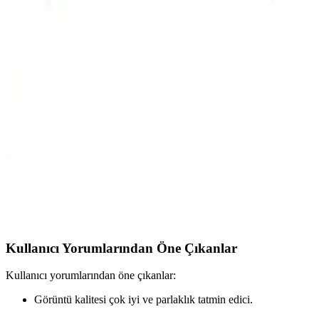
depolama ile kolay kullanımlı medya oynatıcıdır, evinizde akıllı
televizyon deneyimi sunar.
Samsung 55QNX1D ve TCL 55C655
Karşılaştırması: Hangi 55 inçlik TV Sizin İçin
Uygun
Samsung 55QNX1D ve TCL 55C655 modellerinin detaylı
karşılaştırmasıyla, görüntü kalitesi, ses deneyimi ve akıllı özellikleri
analiz ederek en uygun TV seçimini yapın.
Vestel 50UA9740 50 İnç 4K Ultra HD Smart
Android LED TV ile Ev Eğlencesini Yükseltin
Vestel 50UA9740, 50 inç 4K Ultra HD ekran, akıllı Android sistemi
ve gelişmiş görüntü ve ses teknolojileriyle üstün ev eğlencesi sunar.
Kullanıcı Yorumlarından Öne Çıkanlar
Kullanıcı yorumlarından öne çıkanlar:
Görüntü kalitesi çok iyi ve parlaklık tatmin edici.