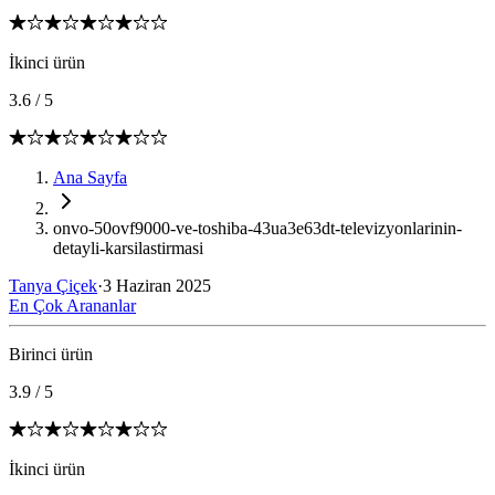
İkinci ürün
3.6
/
5
Ana Sayfa
onvo-50ovf9000-ve-toshiba-43ua3e63dt-televizyonlarinin-
detayli-karsilastirmasi
Tanya Çiçek
·
3 Haziran 2025
En Çok Arananlar
Birinci ürün
3.9
/
5
İkinci ürün