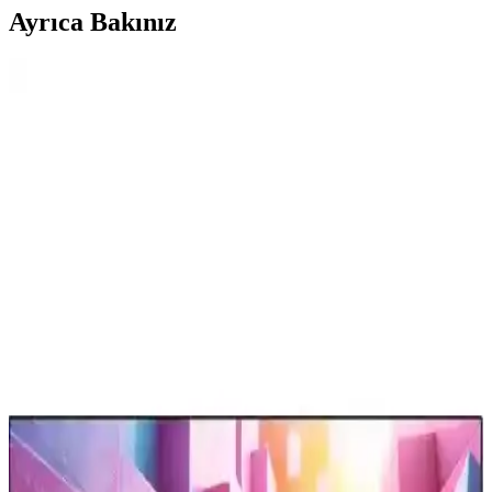
Ayrıca Bakınız
Televizyonlarda USB Bellek Kullanımı: Dosya
Sistemi Uyumluluğu ve Veri Bozulma Sorunları
Televizyonlarda USB bellek kullanımı sırasında dosya sistemi
uyumsuzlukları ve veri bozulmaları sıkça yaşanır. NTFS yerine
exFAT tercih edilmeli, güvenli çıkarma yapılmalı ve fiziksel arızalar
göz önünde bulundurulmalıdır.
LG Ev Aletleri İncelemesi: Çamaşır Makineleri,
Kurutucular ve Diğer Ürünler
LG ev aletleri arasında çamaşır makineleri ve kurutucular yüksek
performans ve dayanıklılık sunarken, buzdolapları ve mutfak
ürünlerinde garanti ve servis koşulları önem kazanıyor.
Laptop ve Televizyon Arasında HDMI
Bağlantısında Görüntü Çözünürlüğü Sorunları ve
Çözümleri