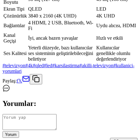
Boyutu
Ekran Tipi
QLED
LED
Çözünürlük
3840 x 2160 (4K UHD)
4K UHD
4 HDMI, 2 USB, Bluetooth, Wi-
Bağlantılar
Uydu alıcısı, HDMI
Fi
Kanal
İyi, ancak bazen yavaşlar
Hızlı ve etkili
Geçişi
Yeterli düzeyde, bazı kullanıcılar
Kullanıcılar
Ses Kalitesi
ses sisteminin geliştirilebileceğini
genellikle olumlu
belirtiyor
değerlendiriyor
#
televizyon
#
4k
#
qled
#
led
#
karsilastirma
#
akilli-televizyon
#
kullanici-
yorumlari
Paylaş:
f
𝕏
Yorumlar:
Yorum