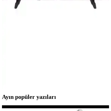
Homatics 4K TV Stick, yüksek çözünürlüklü görüntü ve geniş
depolama ile kolay kullanımlı medya oynatıcıdır, evinizde akıllı
televizyon deneyimi sunar.
Samsung 55QNX1D ve TCL 55C655
Karşılaştırması: Hangi 55 inçlik TV Sizin İçin
Uygun
Samsung 55QNX1D ve TCL 55C655 modellerinin detaylı
karşılaştırmasıyla, görüntü kalitesi, ses deneyimi ve akıllı özellikleri
analiz ederek en uygun TV seçimini yapın.
Vestel 50UA9740 50 İnç 4K Ultra HD Smart
Android LED TV ile Ev Eğlencesini Yükseltin
Vestel 50UA9740, 50 inç 4K Ultra HD ekran, akıllı Android sistemi
ve gelişmiş görüntü ve ses teknolojileriyle üstün ev eğlencesi sunar.
Ayın popüler yazıları