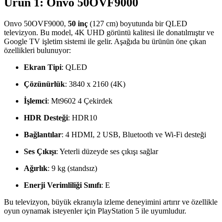
Ürün 1: Onvo 50OVF9000
Onvo 50OVF9000,
50 inç
(127 cm) boyutunda bir QLED
televizyon. Bu model, 4K UHD görüntü kalitesi ile donatılmıştır ve
Google TV işletim sistemi ile gelir. Aşağıda bu ürünün öne çıkan
özellikleri bulunuyor:
Ekran Tipi
: QLED
Çözünürlük
: 3840 x 2160 (4K)
İşlemci
: Mt9602 4 Çekirdek
HDR Desteği
: HDR10
Bağlantılar
: 4 HDMI, 2 USB, Bluetooth ve Wi-Fi desteği
Ses Çıkışı
: Yeterli düzeyde ses çıkışı sağlar
Ağırlık
: 9 kg (standsız)
Enerji Verimliliği Sınıfı
: E
Bu televizyon, büyük ekranıyla izleme deneyimini artırır ve özellikle
oyun oynamak isteyenler için PlayStation 5 ile uyumludur.