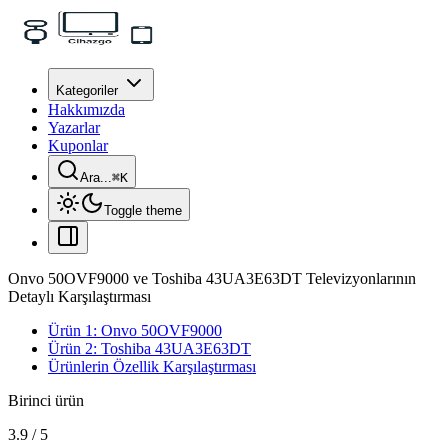
Kategoriler
Hakkımızda
Yazarlar
Kuponlar
Ara...
⌘
K
Toggle theme
Onvo 50OVF9000 ve Toshiba 43UA3E63DT Televizyonlarının
Detaylı Karşılaştırması
Ürün 1: Onvo 50OVF9000
Ürün 2: Toshiba 43UA3E63DT
Ürünlerin Özellik Karşılaştırması
Birinci ürün
3.9
/
5