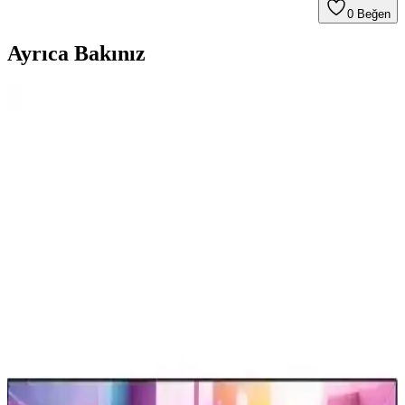
0
Beğen
Ayrıca Bakınız
Televizyonlarda USB Bellek Kullanımı: Dosya
Sistemi Uyumluluğu ve Veri Bozulma Sorunları
Televizyonlarda USB bellek kullanımı sırasında dosya sistemi
uyumsuzlukları ve veri bozulmaları sıkça yaşanır. NTFS yerine
exFAT tercih edilmeli, güvenli çıkarma yapılmalı ve fiziksel arızalar
göz önünde bulundurulmalıdır.
LG Ev Aletleri İncelemesi: Çamaşır Makineleri,
Kurutucular ve Diğer Ürünler
LG ev aletleri arasında çamaşır makineleri ve kurutucular yüksek
performans ve dayanıklılık sunarken, buzdolapları ve mutfak
ürünlerinde garanti ve servis koşulları önem kazanıyor.
Laptop ve Televizyon Arasında HDMI
Bağlantısında Görüntü Çözünürlüğü Sorunları ve