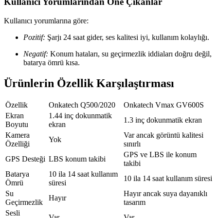
Kullanıcı Yorumlarından Öne Çıkanlar
Kullanıcı yorumlarına göre:
Pozitif:
Şarjı 24 saat gider, ses kalitesi iyi, kullanım kolaylığı.
Negatif:
Konum hataları, su geçirmezlik iddiaları doğru değil,
batarya ömrü kısa.
Ürünlerin Özellik Karşılaştırması
Özellik
Onkatech Q500/2020
Onkatech Vmax GV600S
Ekran
1.44 inç dokunmatik
1.3 inç dokunmatik ekran
Boyutu
ekran
Kamera
Var ancak görüntü kalitesi
Yok
Özelliği
sınırlı
GPS ve LBS ile konum
GPS Desteği
LBS konum takibi
takibi
Batarya
10 ila 14 saat kullanım
10 ila 14 saat kullanım süresi
Ömrü
süresi
Su
Hayır ancak suya dayanıklı
Hayır
Geçirmezlik
tasarım
Sesli
Var
Var