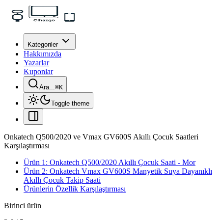
Kategoriler
Hakkımızda
Yazarlar
Kuponlar
Ara...
⌘
K
Toggle theme
Onkatech Q500/2020 ve Vmax GV600S Akıllı Çocuk Saatleri
Karşılaştırması
Ürün 1: Onkatech Q500/2020 Akıllı Çocuk Saati - Mor
Ürün 2: Onkatech Vmax GV600S Manyetik Suya Dayanıklı
Akıllı Çocuk Takip Saati
Ürünlerin Özellik Karşılaştırması
Birinci ürün