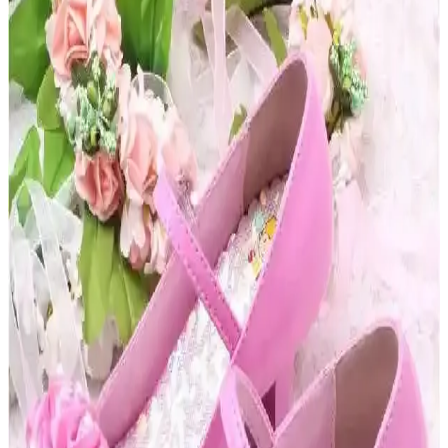
Kış aylarında çocuklarınızın güvenliği ve konforu için doğru çocuk
botu seçimi önemlidir. Su geçirmezlik, yalıtım, kaymayı önleyici
tabanlar ve tasarım detaylarına dikkat edilmelidir.
Kız Çocukları İçin Uygun Hediye Ayakkabı ve
Çanta Seçim İpuçları
Kız çocukları için uygun ayakkabı ve çanta seçerken güvenlik,
konfor ve yaş uyumu ön plandadır. Ergonomik, dayanıklı ve sevilen
temalara sahip modeller tercih edilmelidir.
Çocuk Spor Ayakkabıları: Modeller, Özellikler ve
Seçim İpuçları Hakkında Kapsamlı Rehber
Çocukların aktif yaşamını destekleyen spor ayakkabılarında konfor,
dayanıklılık ve güvenlik ön plandadır. Doğru model seçimiyle ayak
sağlığını koruyabilirsiniz.
Dayanıklı Çocuk Ayakkabısı Modelleri: Uzun
Ömürlü ve Güvenli Seçenekler
Dayanıklı çocuk ayakkabıları, güçlü malzeme ve tasarım
özellikleriyle uzun ömür sağlar. Su geçirmez, nefes alabilir ve
güvenlik özellikleriyle çocukların aktif yaşamını destekler.