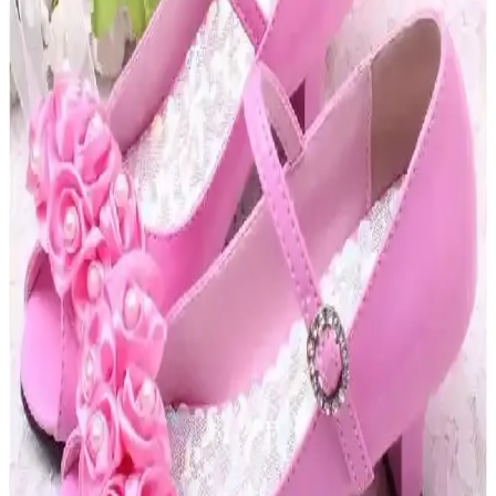
Dayanıklı Çocuk Ayakkabısı Modelleri: Uzun
Ömürlü ve Güvenli Seçenekler
Dayanıklı çocuk ayakkabıları, güçlü malzeme ve tasarım
özellikleriyle uzun ömür sağlar. Su geçirmez, nefes alabilir ve
güvenlik özellikleriyle çocukların aktif yaşamını destekler.
Erkek Çocuklar İçin Konforlu ve Şık Ayakkabı
Seçenekleri Analizi
Çocuk ayakkabılarında konfor ve şıklık, malzeme kalitesi ve
tasarımla birleşerek çocukların sağlığını ve özgüvenini artırır,
dayanıklı ve güvenli modeller öne çıkar.
Çocuklar İçin Güncel Spor Ayakkabıları ve Çanta
Trendleri Hakkında Bilgiler
Çocuklar ve gençler için tasarlanan spor ayakkabıları ve çantalar,
teknolojik özellikler, estetik tasarım ve fonksiyonellik ile öne çıkıyor.
Bu ürünler, hareketli yaşam tarzını desteklerken kişisel tarzı
yansıtıyor.