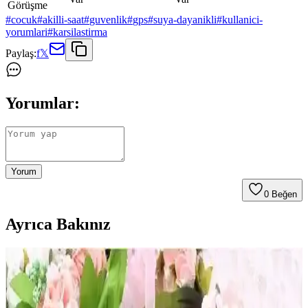
Görüşme
#
cocuk
#
akilli-saat
#
guvenlik
#
gps
#
suya-dayanikli
#
kullanici-
yorumlari
#
karsilastirma
Paylaş:
f
𝕏
Yorumlar:
Yorum
0
Beğen
Ayrıca Bakınız
Kışlık Çocuk Botları Seçiminde Dikkat Edilmesi
Gerekenler ve Güncel Trendler