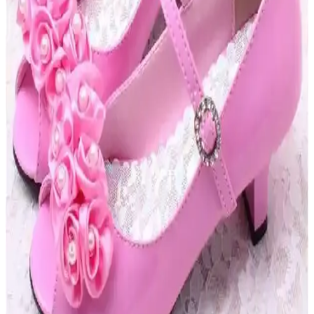
Erkek Çocuklar İçin Konforlu ve Şık Ayakkabı
Seçenekleri Analizi
Çocuk ayakkabılarında konfor ve şıklık, malzeme kalitesi ve
tasarımla birleşerek çocukların sağlığını ve özgüvenini artırır,
dayanıklı ve güvenli modeller öne çıkar.
Çocuklar İçin Güncel Spor Ayakkabıları ve Çanta
Trendleri Hakkında Bilgiler
Çocuklar ve gençler için tasarlanan spor ayakkabıları ve çantalar,
teknolojik özellikler, estetik tasarım ve fonksiyonellik ile öne çıkıyor.
Bu ürünler, hareketli yaşam tarzını desteklerken kişisel tarzı
yansıtıyor.
Günlük Kullanım İçin Çocuk Ayakkabısı Seçerken
Dikkat Edilmesi Gerekenler
Çocuklar için uygun ayakkabı seçimi, konfor ve ayak sağlığı
açısından kritik. Malzeme, beden ve dayanıklılık gibi faktörlere
dikkat ederek sağlıklı gelişimi destekleyin.