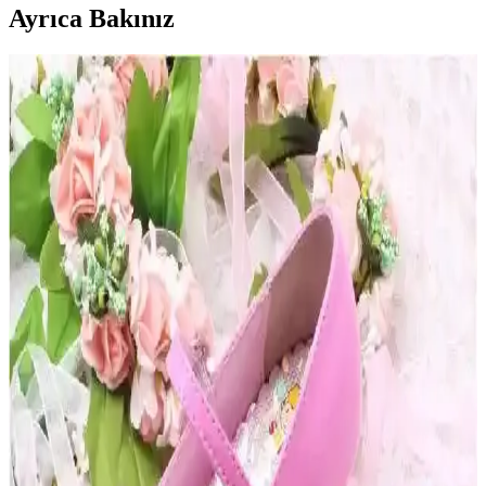
Ayrıca Bakınız
Kışlık Çocuk Botları Seçiminde Dikkat Edilmesi
Gerekenler ve Güncel Trendler
Kış aylarında çocuklarınızın güvenliği ve konforu için doğru çocuk
botu seçimi önemlidir. Su geçirmezlik, yalıtım, kaymayı önleyici
tabanlar ve tasarım detaylarına dikkat edilmelidir.
Kız Çocukları İçin Uygun Hediye Ayakkabı ve
Çanta Seçim İpuçları
Kız çocukları için uygun ayakkabı ve çanta seçerken güvenlik,
konfor ve yaş uyumu ön plandadır. Ergonomik, dayanıklı ve sevilen
temalara sahip modeller tercih edilmelidir.
Çocuk Spor Ayakkabıları: Modeller, Özellikler ve
Seçim İpuçları Hakkında Kapsamlı Rehber
Çocukların aktif yaşamını destekleyen spor ayakkabılarında konfor,
dayanıklılık ve güvenlik ön plandadır. Doğru model seçimiyle ayak
sağlığını koruyabilirsiniz.