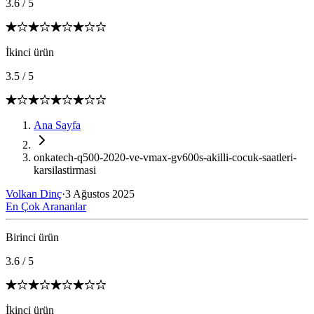
3.6
/
5
İkinci ürün
3.5
/
5
Ana Sayfa
onkatech-q500-2020-ve-vmax-gv600s-akilli-cocuk-saatleri-
karsilastirmasi
Volkan Dinç
·
3 Ağustos 2025
En Çok Arananlar
Birinci ürün
3.6
/
5
İkinci ürün