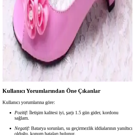
Günlük Kullanım İçin Çocuk Ayakkabısı Seçerken
Dikkat Edilmesi Gerekenler
Çocuklar için uygun ayakkabı seçimi, konfor ve ayak sağlığı
açısından kritik. Malzeme, beden ve dayanıklılık gibi faktörlere
dikkat ederek sağlıklı gelişimi destekleyin.
Kız Çocukları İçin Şık ve Rahat Hediye Ayakkabı
Modelleri Hakkında Bilgiler ve Trendler
Kız çocukları için uygun şık ayakkabı modelleri, kullanım alanları
ve trendler hakkında detaylı bilgiler içerir. Rahatlık ve estetiği bir
arada sunan seçeneklerle hediye tercihlerinizi yapın.
Kullanıcı Yorumlarından Öne Çıkanlar
Kullanıcı yorumlarına göre:
Pozitif:
İletişim kalitesi iyi, şarjı 1.5 gün gider, kordonu
sağlam.
Negatif:
Batarya sorunları, su geçirmezlik iddialarının yanıltıcı
olduğu, konum hataları bulunur.