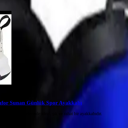
nfor Sunan Günlük Spor Ayakkabı
spor aktivitelerinde ideal, şık ve rahat bir ayakkabıdır.