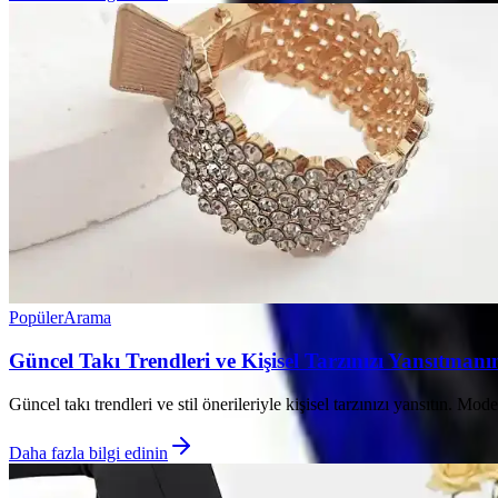
Popüler
Arama
Güncel Takı Trendleri ve Kişisel Tarzınızı Yansıtmanın
Güncel takı trendleri ve stil önerileriyle kişisel tarzınızı yansıtın. Mod
Daha fazla bilgi edinin