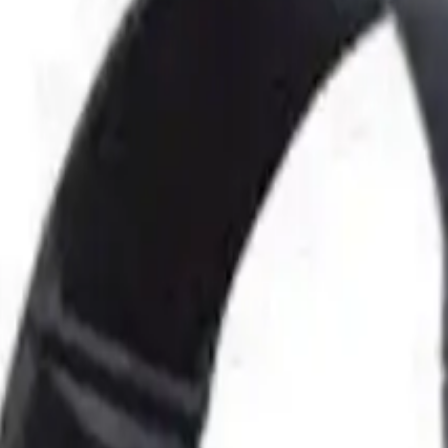
* özellikle oyun tutkunları ve müzikseverler için tasarlanmıştır yük
nk seçeneği olarak canlı mavi tonu ile dikkat çekerken dayanıklı yapısı v
ar.
akım içi koordinasyonu artırır.
r.