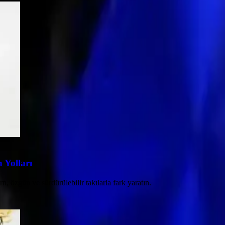
 Yolları
ern, özgün ve sürdürülebilir takılarla fark yaratın.