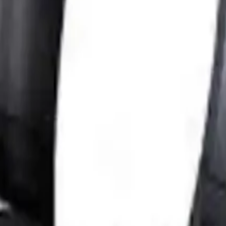
kalitesi ve ergonomik tasarımıyla öne çıkan bir seçenektir. Bazı kulla
deneyimini zenginleştirmek isteyenler için bu ürün uygun bir tercih ola
günlük kullanım ve oyun ihtiyaçlarına cevap veren bir üründür. Detayl
şveriş deneyiminizi olumlu yönde etkileyecektir.
cı olur.