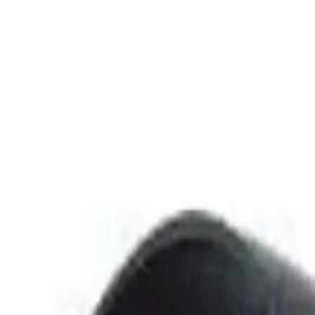
alitesi, ergonomik tasarım ve dayanıklı yapısıyla uzun kullanım sağla
da sizi bekliyor.
e Konfor Bir Arada