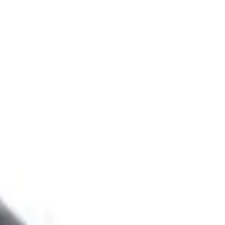
r. Uygun fiyatlı ve kullanıcı memnuniyetine odaklı bir seçenek.