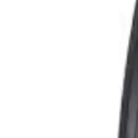
- **Suya/Tere Dayanıklılık:** Dayanıklılığı bulunur dikkat edilmelidi
### Ekstra Özellikler
- **Garanti Tipi:** İthalatçı garantili
- **Ses Seviyesi:** Yüksek ses performansı ile oyun ve müzikte üstü
- **Fiyat:** Güncel fiyatlar ve kampanyalarla erişilebilir düzeydedir.
## Kullanıcı Yorumları ve Değerlendirmeler
### Olumlu Yönler
Kullanıcılar ürünün **renginin göz alıcı** ve **ses kalitesinin harika
iletme kalitesinin üstün olması oyunlarda ve müzik dinlerken detayla
### Olumsuz Yönler
Bazı kullanıcılar **kablonun ince ve çabuk kırılma riski taşıdığını** 
sorunlar yaşanabiliyor. Kimi kullanıcı ise **dışarıya sesin çok fazla
## Fiyat ve Satın Alma İmkanları
Güncel piyasa koşullarına göre **kurumsal faturayla alınabilen** ürünl
memnuniyetini artırmayı hedefliyor. Siparişler genellikle aynı gün kargo