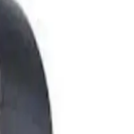
sek ses kalitesi ve ergonomik tasarımıyla öne çıkan bir üründür. Bu
e hafifliği sayesinde uzun saatler kullanımda bile rahatsızlık