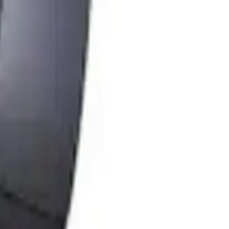
nıcılar tarafından kablo ve dayanıklılık sorunları dile getirilse de
bilir.
ı araştırma yaparak ve kullanıcı yorumlarını dikkate alarak en doğru
0
Beğen