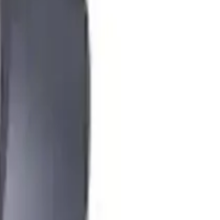
liği** sayesinde uzun süreli kullanımlarda bile konfor sağlıyor. Ses
am sağlanmadığı** veya **sol kulaklıkta sesin az gelmesi** gibi
zlı teslimat ve 15 gün içerisinde ücretsiz iade imkanlarıyla kullanıcı