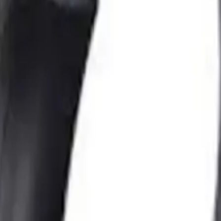
r.
n deneyim sağlar.
** olduğunu belirtiyor. Ayrıca kulaklığın **rahat kullanımı** ve **hafif
rı net şekilde duymayı mümkün kılıyor.
dile getiriyor. Ayrıca **kulaklıkların bazı modellerde ses dengesinin t
 verdiğini** ve **kabloda zamanla kopma riski olduğunu** belirtiyor.
er 244,09 TL ile 249 TL arasında değişen fiyatlarla sunuluyor. Ayrıca hı
ya verilir ve en geç ertesi gün ulaşır.