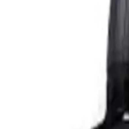
## Sonuç ve Genel Değerlendirme
OKMORE Mavi Kafa Üstü Telefon Oyun Kulaklığı uygun fiyatı yüksek ses 
genel olarak kullanıcı memnuniyeti yüksektir. Özellikle oyun ve müzik 
Kısaca bu kulaklık hem uygun fiyatlı hem de yüksek performans sunan 
kararı verebilirsiniz. Bu uzun vadede memnuniyetinizi artıracak ve alı
Aksesuarlar arasında seçim yaparken
genel değerlendirme
size yardım
Paylaş:
f
𝕏
Yorumlar:
Yorum