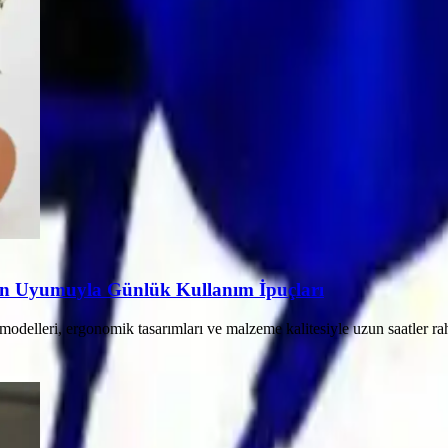
un Uyumuyla Günlük Kullanım İpuçları
odelleri, ergonomik tasarımları ve malzeme kalitesiyle uzun saatler raha