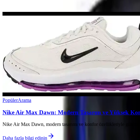
Ayın popüler yazıları
Popüler
Arama
Nike Air Max Dawn: Modern Tasarım ve Yüksek Ko
Nike Air Max Dawn, modern tasarımı ve konfor özellikleriyle günlük ve 
Daha fazla bilgi edinin