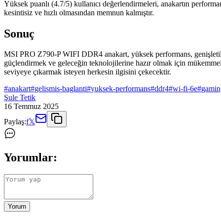
Yüksek puanlı (4.7/5) kullanıcı değerlendirmeleri, anakartın performansı 
kesintisiz ve hızlı olmasından memnun kalmıştır.
Sonuç
MSI PRO Z790-P WIFI DDR4 anakart, yüksek performans, genişletilebilirl
güçlendirmek ve geleceğin teknolojilerine hazır olmak için mükemmel 
seviyeye çıkarmak isteyen herkesin ilgisini çekecektir.
#
anakart
#
gelismis-baglanti
#
yuksek-performans
#
ddr4
#
wi-fi-6e
#
gamin
Şule Tetik
16 Temmuz 2025
Paylaş:
f
𝕏
Yorumlar:
Yorum