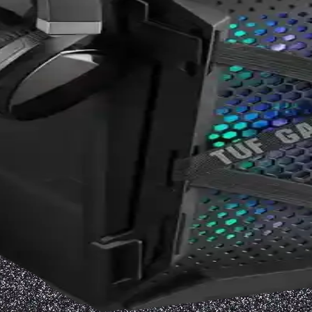
 kalitesi, temizlik ve mikroskop kontrolü işlemin başarısını artırır. İl
üksek Performans ve Bağlantı Özellikleri
ellikleriyle yüksek performans sunar. Kompakt tasarımı ve gelişmiş b
 Gelişmeler ve Gelecek Perspektifleri
 Zero hakkında bilgi olmamakla birlikte, teknolojik gelişmeler ve gelece
arı Hakkında Kapsamlı Bilgi
günlük kullanım için ideal, DDR4 ve NVMe uyumlu, stabil ve geniş bağl
knik Bilgiler ve Piyasa İncelemesi
, MSI'nın oyun ve performans odaklı ürünleri GT70 Dominator ve anakar
temleri Detaylı Rehber
 anlatıyoruz. Güvenli ve doğru işlemlerle sistem performansını artırın