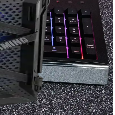
k deneyimlerde pratik ve şeffaflık önemlidir.
ağlantı seçenekleriyle modern sistemler için ideal bir tercih.
kteki trendler öne çıkmaktadır.
antı seçenekleri sunan orta seviye bir anakarttır.
t modelleri markanın donanım çeşitliliğini gösteriyor.
.