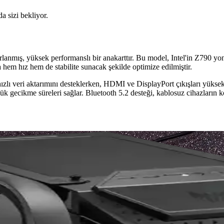
da sizi bekliyor.
nmış, yüksek performanslı bir anakarttır. Bu model, Intel'in Z790 yon
a hem hız hem de stabilite sunacak şekilde optimize edilmiştir.
u, hızlı veri aktarımını desteklerken, HDMI ve DisplayPort çıkışları y
şük gecikme süreleri sağlar. Bluetooth 5.2 desteği, kablosuz cihazların
r ve Sorun Giderme Yöntemleri
anakart ve uzaktan kumanda kontrolleri detaylı şekilde ele alınarak sorunl
B ve SoC Entegrasyonu Yaklaşımları
eleştirilmiş, maliyet ve üretim verimliliği artırılmıştır. Bu tasarım ciha
tesi ve İlk Deneyim İpuçları