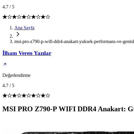
4.7
/
5
Ana Sayfa
msi-pro-z790-p-wifi-ddr4-anakart-yuksek-performans-ve-genisleti
İlham Veren Yazılar
Değerlendirme
4.7
/
5
MSI PRO Z790-P WIFI DDR4 Anakart: Güçl