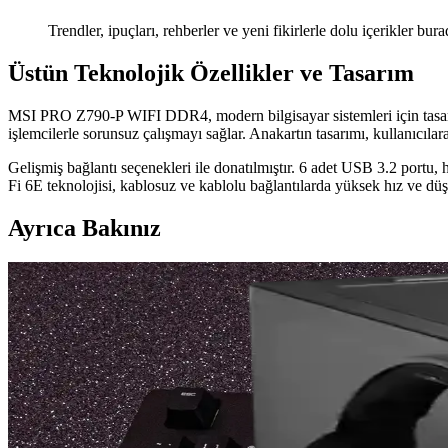
Trendler, ipuçları, rehberler ve yeni fikirlerle dolu içerikler bura
Üstün Teknolojik Özellikler ve Tasarım
MSI PRO Z790-P WIFI DDR4, modern bilgisayar sistemleri için tasarla
işlemcilerle sorunsuz çalışmayı sağlar. Anakartın tasarımı, kullanıcılar
Gelişmiş bağlantı seçenekleri ile donatılmıştır. 6 adet USB 3.2 port
Fi 6E teknolojisi, kablosuz ve kablolu bağlantılarda yüksek hız ve dü
Ayrıca Bakınız
Mini Split Klima Arızalarında Elektriksel Kontrolle
Mini split klima arızalarında elektriksel bağlantılar, voltaj ölçümleri, 
Chromebook Anakart Tasarımlarında Tek Taraflı PC
Chromebook anakartları, SoC teknolojisi sayesinde tek taraflı PCB ile sad
PS4 HDMI Port Değişimi: Teknik Adımlar, Lehim Kali