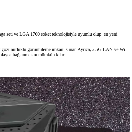
ga seti ve LGA 1700 soket teknolojisiyle uyumlu olup, en yeni
üksek çözünürlüklü görüntüleme imkanı sunar. Ayrıca, 2.5G LAN ve Wi-
 kolayca bağlanmasını mümkün kılar.
arın doğru tespiti ve giderilmesi anlatılmaktadır.
zların inceliğine ve hafifliğine katkı sağlar.