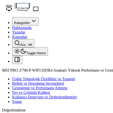
Kategoriler
Hakkımızda
Yazarlar
Kuponlar
Ara...
⌘
K
Toggle theme
MSI PRO Z790-P WIFI DDR4 Anakart: Yüksek Performans ve Genişleti
Üstün Teknolojik Özellikler ve Tasarım
Bellek ve Depolama Seçenekleri
Genişletme ve Performans Artırımı
Ses ve Görüntü Kalitesi
Kullanıcı Deneyimi ve Değerlendirmeler
Sonuç
Değerlendirme