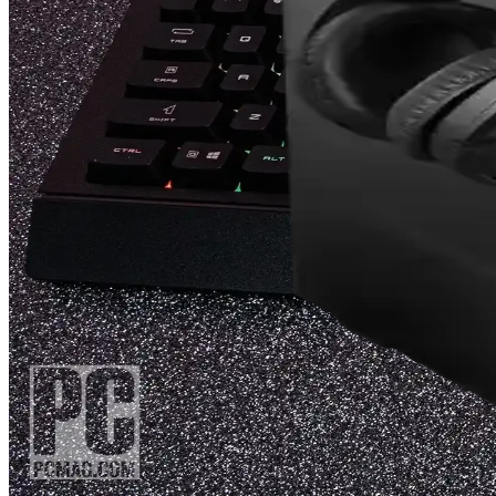
PS4 HDMI port değişimi, teknik bilgi ve doğru ekipman gerektirir. Lehim
MSI MSI MB Pro B650M-A Wifi Anakart İncelemesi: Y
MSI MSI MB Pro B650M-A Wifi anakart, DDR5, Wi-Fi 6E ve Bluetooth öz
Proje Zero Anakart ve Elektronik Sektöründeki Güncel
Anakartlar, elektronik ve gadget sektöründe temel bileşenlerdir. Proje
MSI B760M-P Anakart Özellikleri ve Kullanım Alanl
MSI B760M-P anakart, uygun fiyatlı ve yüksek performanslı, oyun ve 
MSI GG Vigor GK20 ve MSI'nın Donanım Ürünleri: Te
MSI GG Vigor GK20 hakkında sınırlı teknik bilgi bulunmakla birlikte
ASUS Anakartlarda BIOS Erişimi ve Güncelleme Yön
ASUS anakartlarda BIOS erişimi ve güncelleme yöntemlerini adım adım