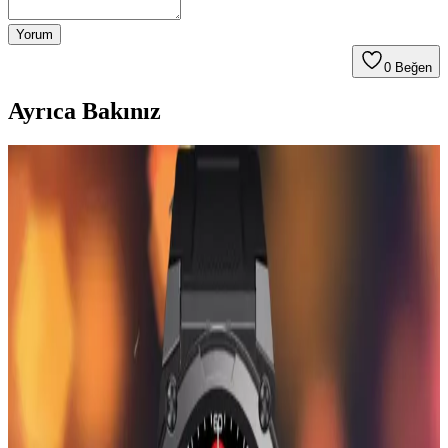
Yorum
0
Beğen
Ayrıca Bakınız
Günlük Hayatta Kullanılan El Aksesuarları ve
Doğru Seçim İpuçları
Günlük yaşamda sık kullanılan el aksesuarları ve kullanım
ipuçlarıyla tarzınızı yansıtın, fonksiyonelliği artırın ve uzun ömürlü
kullanımı sağlayın.
Kadınlar Günü İçin Elektronik ve Cihaz
Aksesuarlarıyla Anlamlı Hediye Seçenekleri
Kadınlar Günü için anlamlı elektronik aksesuarlar ve mesajlar
taşıyan ürünler, hem fonksiyonel hem de duygusal bağları
güçlendiren hediye seçenekleri sunar.
Bileklikli Kol Saatleri: Giyilebilir Teknolojilerde