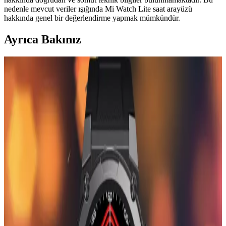
nedenle mevcut veriler ışığında Mi Watch Lite saat arayüzü
hakkında genel bir değerlendirme yapmak mümkündür.
Ayrıca Bakınız
Günlük Hayatta Kullanılan El Aksesuarları ve
Doğru Seçim İpuçları
Günlük yaşamda sık kullanılan el aksesuarları ve kullanım
ipuçlarıyla tarzınızı yansıtın, fonksiyonelliği artırın ve uzun ömürlü
kullanımı sağlayın.
Kadınlar Günü İçin Elektronik ve Cihaz
Aksesuarlarıyla Anlamlı Hediye Seçenekleri
Kadınlar Günü için anlamlı elektronik aksesuarlar ve mesajlar
taşıyan ürünler, hem fonksiyonel hem de duygusal bağları
güçlendiren hediye seçenekleri sunar.
Bileklikli Kol Saatleri: Giyilebilir Teknolojilerde
Şıklık ve Fonksiyonellik Bir Arada