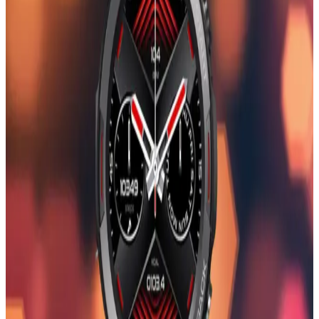
Giyilebilir teknolojilerin en şık örnekleri olan bileklikli kol saatleri,
tarz ve fonksiyonelliği bir arada sunar. Dayanıklı, şık ve çok yönlü
modellerle günlük yaşamda pratik kullanım sağlar.
Kadınlar Günü İçin Teknolojik ve Şık Elektronik
Aksesuar Seçenekleri
Kadınlar Günü için estetik ve fonksiyonel Bluetooth özellikli
aksesuarlar, şık tasarımlar ve kullanışlı teknolojik ürünler ideal
hediye seçenekleri sunar. Modern ve kullanışlı ürünlerle anlamlı bir
hediye verme fırsatı yakalayın.
Kadın Dijital Saat Modelleri ve Güncel Trendler:
Tasarım ve Fonksiyonellik Analizi
Kadın dijital saatler, şık tasarımları ve gelişmiş teknolojik
özellikleriyle günlük yaşamda önemli yer tutuyor. Trendler ve
kullanım alanları hakkında detaylar burada.
Apple Watch Mini: Kompakt Tasarımı ve Gelişmiş
Özellikleriyle Akıllı Saat Teknolojisi