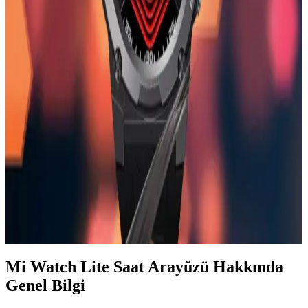
Apple Watch Mini, şık tasarımı ve gelişmiş sağlık özellikleriyle öne
çıkan küçük boyutlu akıllı saat, iletişim ve günlük yaşamı
kolaylaştıran fonksiyonlarıyla dikkat çekiyor.
Huawei Watch GT 3 SE ve Samsung Galaxy Watch
4 Karşılaştırması: Hangi Akıllı Saat Sizin İçin
Uygun
İki popüler akıllı saatin özelliklerini ve kullanıcı yorumlarını
karşılaştırıyoruz. Pil ömrü, sağlık özellikleri ve tasarım açısından
detaylı bilgiler içerir.
Zeblaze Vibe 7 Pro ile Günlük Yaşamınızı
Kolaylaştıran Akıllı Saat Teknolojisi
Zeblaze Vibe 7 Pro, şık tasarımı, sağlık ve spor takibi özellikleriyle
öne çıkan, uzun pil ömrüne sahip akıllı saat. Günlük iletişim ve
sağlık ihtiyaçlarınızı karşılar.
Mi Watch Lite Saat Arayüzü Hakkında
Genel Bilgi