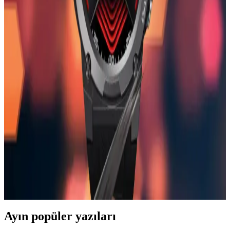
Apple Watch Mini, şık tasarımı ve gelişmiş sağlık özellikleriyle öne
çıkan küçük boyutlu akıllı saat, iletişim ve günlük yaşamı
kolaylaştıran fonksiyonlarıyla dikkat çekiyor.
Huawei Watch GT 3 SE ve Samsung Galaxy Watch
4 Karşılaştırması: Hangi Akıllı Saat Sizin İçin
Uygun
İki popüler akıllı saatin özelliklerini ve kullanıcı yorumlarını
karşılaştırıyoruz. Pil ömrü, sağlık özellikleri ve tasarım açısından
detaylı bilgiler içerir.
Zeblaze Vibe 7 Pro ile Günlük Yaşamınızı
Kolaylaştıran Akıllı Saat Teknolojisi
Zeblaze Vibe 7 Pro, şık tasarımı, sağlık ve spor takibi özellikleriyle
öne çıkan, uzun pil ömrüne sahip akıllı saat. Günlük iletişim ve
sağlık ihtiyaçlarınızı karşılar.
Ayın popüler yazıları