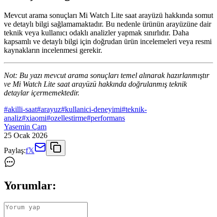
Mevcut arama sonuçları Mi Watch Lite saat arayüzü hakkında somut
ve detaylı bilgi sağlamamaktadır. Bu nedenle ürünün arayüzüne dair
teknik veya kullanıcı odaklı analizler yapmak sınırlıdır. Daha
kapsamlı ve detaylı bilgi için doğrudan ürün incelemeleri veya resmi
kaynakların incelenmesi gerekir.
Not: Bu yazı mevcut arama sonuçları temel alınarak hazırlanmıştır
ve Mi Watch Lite saat arayüzü hakkında doğrulanmış teknik
detaylar içermemektedir.
#
akilli-saat
#
arayuz
#
kullanici-deneyimi
#
teknik-
analiz
#
xiaomi
#
ozellestirme
#
performans
Yasemin Çam
25 Ocak 2026
Paylaş:
f
𝕏
Yorumlar: