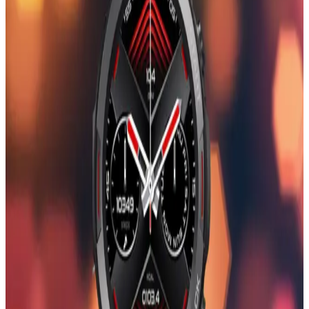
Şıklık ve Fonksiyonellik Bir Arada
Giyilebilir teknolojilerin en şık örnekleri olan bileklikli kol saatleri,
tarz ve fonksiyonelliği bir arada sunar. Dayanıklı, şık ve çok yönlü
modellerle günlük yaşamda pratik kullanım sağlar.
Kadınlar Günü İçin Teknolojik ve Şık Elektronik
Aksesuar Seçenekleri
Kadınlar Günü için estetik ve fonksiyonel Bluetooth özellikli
aksesuarlar, şık tasarımlar ve kullanışlı teknolojik ürünler ideal
hediye seçenekleri sunar. Modern ve kullanışlı ürünlerle anlamlı bir
hediye verme fırsatı yakalayın.
Kadın Dijital Saat Modelleri ve Güncel Trendler:
Tasarım ve Fonksiyonellik Analizi
Kadın dijital saatler, şık tasarımları ve gelişmiş teknolojik
özellikleriyle günlük yaşamda önemli yer tutuyor. Trendler ve
kullanım alanları hakkında detaylar burada.
Apple Watch Mini: Kompakt Tasarımı ve Gelişmiş
Özellikleriyle Akıllı Saat Teknolojisi