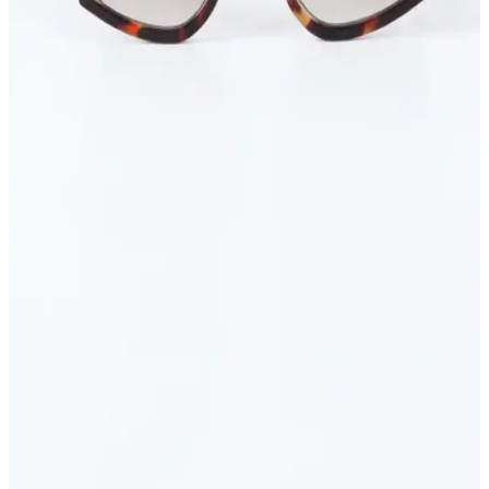
Kristal taşlı vücut aksesuarları setleri, estetik görünüm ve
dayanıklılık sunar. Farklı tasarım ve malzeme seçenekleriyle kişisel
tarzınıza uygun, şık ve kalıcı takılar keşfedin.
Rosefield Kadın Saatleri: Şık Tasarımlar ve
Fonksiyonelliğin Bir Arada Sunumu
Rosefield kadın saatleri, şık tasarımları ve fonksiyonelliğiyle öne
çıkarak, kişisel tarzı tamamlayan ideal aksesuarlar sunar. Farklı
modelleriyle her tarza uygun seçenekler mevcuttur.
Modern tasarımlı kemerler: şıklık ve fonksiyonelliği
bir arada sunan aksesuarlar
Modern kemerler şık ve fonksiyonel tasarımlarıyla günlük ve iş
hayatında tarzınızı tamamlar. Renk, doku ve teknolojik özellikleriyle
öne çıkan modeller, rahatlık ve estetiği bir arada sunar.
Yeni Sezon Güneş Gözlükleri ve Aksesuarlar: Moda
ve Fonksiyonellik Bir Arada
Yeni sezon güneş gözlükleri, şık tasarımlar ve gelişmiş teknolojilerle
moda ve fonksiyonelliği bir arada sunuyor. UV koruması ve