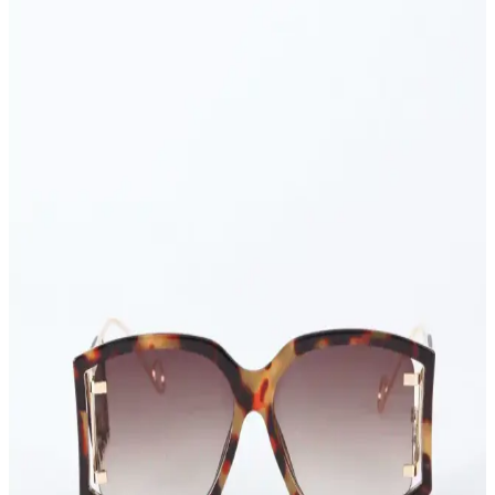
Miele Guard M1 Performance süpürgenin hortum ucuna takılan
aksesuar tutucusu, ek başlıkların hızlıca bağlanmasını sağlar ve zor
alanların temizliğinde kolaylık sunar. Kullanıcı kılavuzları ve
topluluk kaynakları detaylı bilgi verir.
Teknoloji Meraklıları İçin Yenilikçi ve İşlevsel Hediye
Seçenekleri
Teknoloji meraklılarına hediye seçerken işlevsel ve yenilikçi ürünler
ön planda tutulmalı. Çoklu şarj istasyonları, taşınabilir depolama,
ergonomik aksesuarlar ve teknik tamir setleri ideal seçeneklerdir.
Elektronik ve Moda Aksesuarlarında Mila Mıknatıs
ve Bershka Zincirli Çanta Analizi
Elektronik ve moda aksesuarları kategorisinde öne çıkan Mila
mıknatıs ve Bershka zincirli çanta ürünlerinin özellikleri, kullanım
alanları ve tasarım detayları hakkında kapsamlı bilgiler sunuyoruz.
Kristal Taşlı Vücut Aksesuarları Setleri: Estetik ve
Dayanıklılığın Buluşması