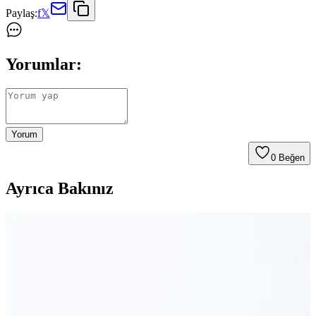
Paylaş:
f
𝕏
Yorumlar:
Yorum
0
Beğen
Ayrıca Bakınız
Air Fryer ve Patates Kızartma Aparatı: Sağlıklı ve
Eşit Pişirme İçin Pratik Çözümler
Air fryer ve patates kızartma aparatı, mutfakta yağ kullanımını
azaltarak patateslerin eşit ve çıtır pişmesini sağlar. Aparat, klasik
sepetlere göre daha iyi sonuç verir ve yağ sıçramasını önler.