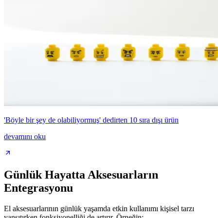
'Böyle bir şey de olabiliyormuş' dedirten 10 sıra dışı ürün
devamını oku
Günlük Hayatta Aksesuarların
Entegrasyonu
El aksesuarlarının günlük yaşamda etkin kullanımı kişisel tarzı
yansıtırken fonksiyonelliği de artırır. Örneğin: