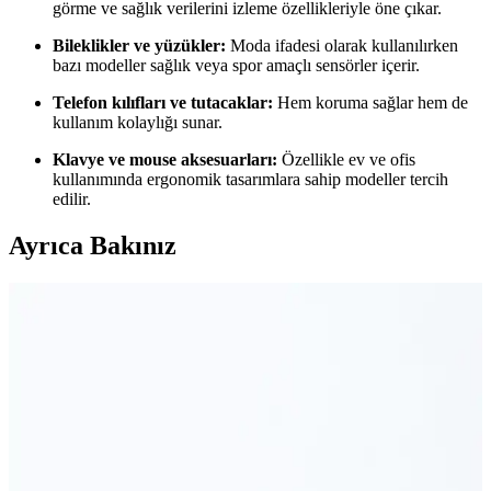
görme ve sağlık verilerini izleme özellikleriyle öne çıkar.
Bileklikler ve yüzükler:
Moda ifadesi olarak kullanılırken
bazı modeller sağlık veya spor amaçlı sensörler içerir.
Telefon kılıfları ve tutacaklar:
Hem koruma sağlar hem de
kullanım kolaylığı sunar.
Klavye ve mouse aksesuarları:
Özellikle ev ve ofis
kullanımında ergonomik tasarımlara sahip modeller tercih
edilir.
Ayrıca Bakınız
Air Fryer ve Patates Kızartma Aparatı: Sağlıklı ve
Eşit Pişirme İçin Pratik Çözümler
Air fryer ve patates kızartma aparatı, mutfakta yağ kullanımını
azaltarak patateslerin eşit ve çıtır pişmesini sağlar. Aparat, klasik
sepetlere göre daha iyi sonuç verir ve yağ sıçramasını önler.
Miele Guard M1 Performance Süpürge Aksesuar
Tutucusunun Tanımı ve Kullanımı