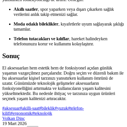
Akıllı saatler
, spor yaparken veya dışarı çıkarken sağlık
verilerini anlık takip etmenizi sağlar.
Moda odaklı bileklikler
, kıyafetlerle uyum sağlayarak şıklığı
tamamlar.
Telefon tutacakları ve kılıflar
, hareket halindeyken
telefonunuzu korur ve kullanımı kolaylaştırır.
Sonuç
El aksesuarları hem estetik hem de fonksiyonel açıdan günlük
yaşamın vazgeçilmez parçalarıdır. Doğru seçim ve düzenli bakım ile
bu aksesuarlar kişisel tarzınızı yansıtırken kullanım ömrünü de
uzatır. Günümüzde teknolojik gelişmeler aksesuarların
fonksiyonelliğini artırmakta ve kullanıcıların yaşam kalitesini
yükseltmektedir. Bu nedenle ihtiyaç ve tarzınıza uygun ürünleri
seçmek yaşam kalitenizi artıracaktır.
#
aksesuar
#
akilli-saat
#
bileklik
#
yuzuk
#
telefon-
kilifi
#
ergonomik
#
teknolojik
Volkan Dinç
19 Mart 2026