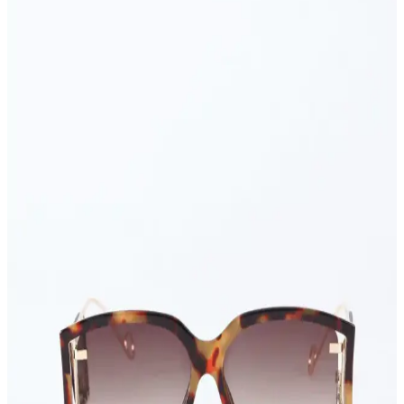
Miele Guard M1 Performance Süpürge Aksesuar
Tutucusunun Tanımı ve Kullanımı
Miele Guard M1 Performance süpürgenin hortum ucuna takılan
aksesuar tutucusu, ek başlıkların hızlıca bağlanmasını sağlar ve zor
alanların temizliğinde kolaylık sunar. Kullanıcı kılavuzları ve
topluluk kaynakları detaylı bilgi verir.
Teknoloji Meraklıları İçin Yenilikçi ve İşlevsel Hediye
Seçenekleri
Teknoloji meraklılarına hediye seçerken işlevsel ve yenilikçi ürünler
ön planda tutulmalı. Çoklu şarj istasyonları, taşınabilir depolama,
ergonomik aksesuarlar ve teknik tamir setleri ideal seçeneklerdir.
Elektronik ve Moda Aksesuarlarında Mila Mıknatıs
ve Bershka Zincirli Çanta Analizi
Elektronik ve moda aksesuarları kategorisinde öne çıkan Mila
mıknatıs ve Bershka zincirli çanta ürünlerinin özellikleri, kullanım
alanları ve tasarım detayları hakkında kapsamlı bilgiler sunuyoruz.
Kristal Taşlı Vücut Aksesuarları Setleri: Estetik ve