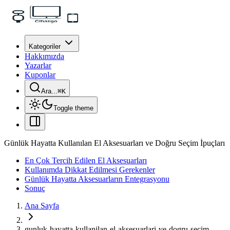
Kategoriler
Hakkımızda
Yazarlar
Kuponlar
Ara...
⌘
K
Toggle theme
Günlük Hayatta Kullanılan El Aksesuarları ve Doğru Seçim İpuçları
En Çok Tercih Edilen El Aksesuarları
Kullanımda Dikkat Edilmesi Gerekenler
Günlük Hayatta Aksesuarların Entegrasyonu
Sonuç
Ana Sayfa
gunluk-hayatta-kullanilan-el-aksesuarlari-ve-dogru-secim-