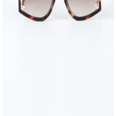
Dayanıklılığın Buluşması
Kristal taşlı vücut aksesuarları setleri, estetik görünüm ve
dayanıklılık sunar. Farklı tasarım ve malzeme seçenekleriyle kişisel
tarzınıza uygun, şık ve kalıcı takılar keşfedin.
Rosefield Kadın Saatleri: Şık Tasarımlar ve
Fonksiyonelliğin Bir Arada Sunumu
Rosefield kadın saatleri, şık tasarımları ve fonksiyonelliğiyle öne
çıkarak, kişisel tarzı tamamlayan ideal aksesuarlar sunar. Farklı
modelleriyle her tarza uygun seçenekler mevcuttur.
Modern tasarımlı kemerler: şıklık ve fonksiyonelliği
bir arada sunan aksesuarlar
Modern kemerler şık ve fonksiyonel tasarımlarıyla günlük ve iş
hayatında tarzınızı tamamlar. Renk, doku ve teknolojik özellikleriyle
öne çıkan modeller, rahatlık ve estetiği bir arada sunar.
Yeni Sezon Güneş Gözlükleri ve Aksesuarlar: Moda
ve Fonksiyonellik Bir Arada