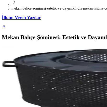
mekan-bahce-sominesi-estetik-ve-dayanikli-dis-mekan-isitma-
İlham Veren Yazılar
Mekan Bahçe Şöminesi: Estetik ve Dayanık