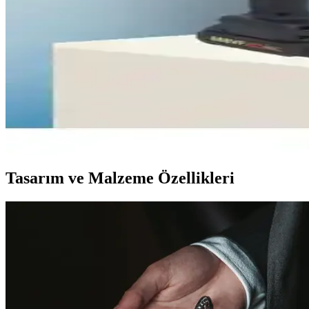
Bahçenizde Profesyonel Pişirme Deneyimi Sunan Monum
Monument Grills, dayanıklı yapısı ve çok fonksiyonlu tasarımıyla bahçe
Arnica Bora 4000/5000/7000 Uyumlu Kilitli Çelik Tell
Arnica Bora serisi hortum setleri, yüksek kaliteli malzemeleri ve uyuml
FRY Taşınabilir Şarjlı Basınçlı Yıkama Tabancası ile
FRY taşınabilir şarjlı basınçlı yıkama tabancası, güçlü motoru ve çok 
Tasarım ve Malzeme Özellikleri