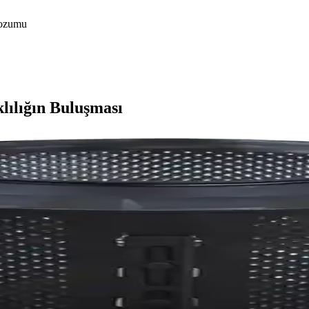
cozumu
lılığın Buluşması