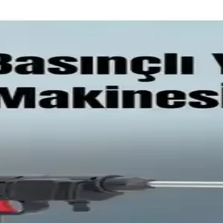
nerji Verimliliği ve Otomasyon Çözümleri
 otomatik kontrol sunar. Dış mekan aydınlatmaları ve acil durum güç kayn
 Pratik Kullanım ve Dayanıklılık
ik toka setleri, kullanım kolaylığı ve uzun ömürleriyle çeşitli tamirat v
enli ve Fonksiyonel Çözümler
venli ve fonksiyonel kullanım sağlar. Alüminyum yapısı hafiflik ve da
 ve Çok Yönlü Bahçe Aracı
alüminyum gövdesiyle bahçe bakımında temiz ve hassas kesimler sağlar.
ıtıcı Özellikleri ve Kullanım Kılavuzu
rruflu yapısıyla açık alanlarda hızlı ısıtma sağlar, kullanımı kolay ve gü