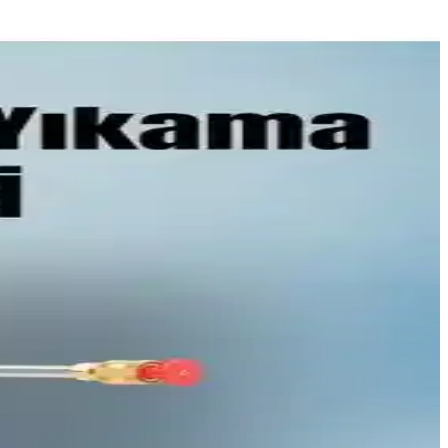
aklarında güvenilir çözümler sağlar.
e düzenleme ihtiyaçlarına çözüm sağlar.
yanıklılık sunarken, koruyucu korkuluk ve ayarlanabilir bacaklar
 Ergonomik tasarım ve pratik kilitleme sistemiyle kullanım kolaylığı
venlidir.