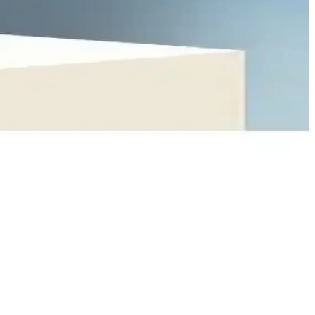
lebilirliğiyle tercih edilen markadır.
yapı, güvenli ve pratik kullanım sunar.
unar, enerji ve su tasarrufu sağlar.