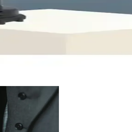
ent Grills Mangal Çeşitleri ve Özellikleri
nizde profesyonel pişirme deneyimi sunar. Geniş ürün yelpazesi ve erişi
i Hortum Seti Yüksek Kalite ve Dayanıklılık
u tasarımıyla uzun ömürlü kullanım sağlar. Kilitli sistem ve çelik telli 
 Pratik ve Güçlü Temizlik Çözümleri
yönlü kullanımıyla araba, bahçe ve pencere temizliğinde pratik çözümler s