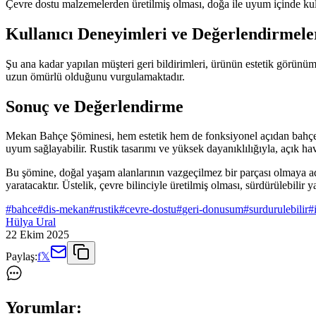
Çevre dostu malzemelerden üretilmiş olması, doğa ile uyum içinde kull
Kullanıcı Deneyimleri ve Değerlendirmele
Şu ana kadar yapılan müşteri geri bildirimleri, ürünün estetik görünüm
uzun ömürlü olduğunu vurgulamaktadır.
Sonuç ve Değerlendirme
Mekan Bahçe Şöminesi, hem estetik hem de fonksiyonel açıdan bahçe ve
uyum sağlayabilir. Rustik tasarımı ve yüksek dayanıklılığıyla, açık hava 
Bu şömine, doğal yaşam alanlarının vazgeçilmez bir parçası olmaya ada
yaratacaktır. Üstelik, çevre bilinciyle üretilmiş olması, sürdürülebilir 
#
bahce
#
dis-mekan
#
rustik
#
cevre-dostu
#
geri-donusum
#
surdurulebilir
#
Hülya Ural
22 Ekim 2025
Paylaş:
f
𝕏
Yorumlar: