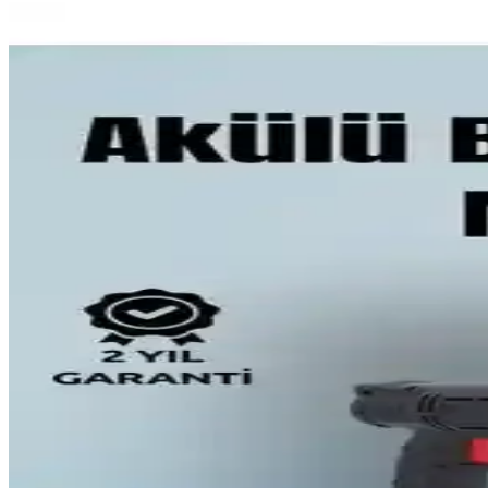
12 Volt Fotosel ve WEN Elektronik Aksesuarları ile E
12 volt fotosel sensörleri ve WEN jeneratörleri, enerji verimliliği ve
Lastik Toka Setleri Elektronik ve Ev Aksesuarlarında
Elektronik ve ev aksesuarları kategorisinde dayanıklı ve çok yönlü last
Tripod Bahçe Merdivenleri: Meyve Bahçelerinde Güv
Tripod bahçe merdivenleri, meyve bahçelerinde engebeli zeminlerde gü
güvenliği artırır.
Bosch Bahçe Bağ Budama Makası: Keskin, Dayanıklı
Bosch Bahçe Bağ Budama Makası, keskin çelik bıçakları ve dayanıklı 
sunar.
Goldsun Nova 1500W Dış Mekan Infrared Elektrikli Is
Goldsun Nova 1500W infrared elektrikli ısıtıcı, dayanıklı ve enerji tasa